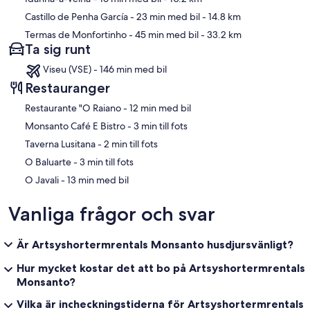
Castillo de Penha García
- 23 min med bil
- 14.8 km
Termas de Monfortinho
- 45 min med bil
- 33.2 km
Ta sig runt
Viseu (VSE) - 146 min med bil
Restauranger
‪Restaurante "O Raiano - ‬12 min med bil
‪Monsanto Café E Bistro - ‬3 min till fots
‪Taverna Lusitana - ‬2 min till fots
‪O Baluarte - ‬3 min till fots
‪O Javali - ‬13 min med bil
Vanliga frågor och svar
Är Artsyshortermrentals Monsanto husdjursvänligt?
Hur mycket kostar det att bo på Artsyshortermrentals
Monsanto?
Vilka är incheckningstiderna för Artsyshortermrentals