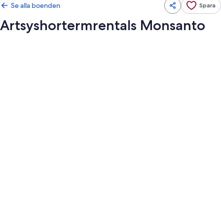
Se alla boenden
Spara
Artsyshortermrentals Monsanto
Fotogalleri
för
Artsyshortermrentals
Monsanto