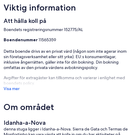
Viktig information
Att hålla koll på
Boendets registreringsnummer 152775/AL
Boendenummer
11565359
Detta boende drivs av en privat värd (någon som inte agerar inom
sin företagsverksamhet eller sitt yrke). EU:s konsumentlagar,
inklusive ångerrätten, gäller inte för din bokning. Din bokning
omfattas av den privata värdens avbokningspolicy.
Avgifter för extragäster kan tillkomma och varierar i enlighet med
boendets policy.
Visa mer
Om området
Idanha-a-Nova
denna stuga ligger i Idanha-a-Nova. Sierra de Gata och Termas de
Monfortinho kan vara värda att kolla in om du har aktiviteter på