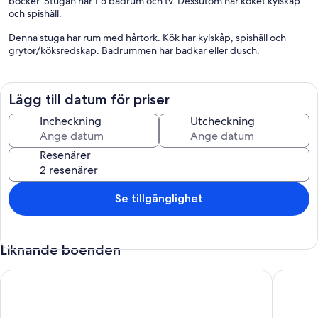
böcker. Stugan har 1.5 badrum och tv. Dessutom har köket kylskåp
och spishäll.
Denna stuga har rum med hårtork. Kök har kylskåp, spishäll och
grytor/köksredskap. Badrummen har badkar eller dusch.
Lägg till datum för priser
Incheckning
Utcheckning
Resenärer
Se tillgänglighet
Liknande boenden
La Petite Maison / The Little house
Bemposta