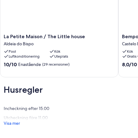
La
Bempos
La Petite Maison / The Little house
Bempos
Petite
House
Aldeia do Bispo
Castelo
Maison
(tidigare
Pool
Kök
Kök
/
höstack)
Luftkonditionering
Uteplats
Gratis 
The
Castelo
Little
Branco
10.0
8.0
10/10
8,0/10
Enastående
(29 recensioner)
house
av
av
Aldeia
10,
10,
do
Enastående,
Väldigt
Bispo
(29 recensioner)
bra,
Husregler
(1 recen
Incheckning efter 15.00
Utcheckning före 11.00
Visa mer