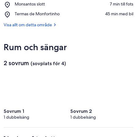
Se på karta
Place,
Monsantos slott
‪7 min till fots‬
Monsantos
Place,
Termas de Monfortinho
‪45 min med bil‬
slott
Termas
de
Visa allt om detta område
Monfortinho
Rum och sängar
2 sovrum
(sovplats för 4)
Sovrum 1
Sovrum 2
1 dubbelsäng
1 dubbelsäng