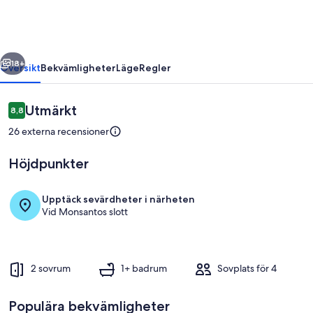
regående
Nästa
18+
Översikt
Bekvämligheter
Läge
Regler
Recensioner
Utmärkt
8,8
8,8 av 10,
26 externa recensioner
Höjdpunkter
Upptäck sevärdheter i närheten
Vid Monsantos slott
Detalj exteriör
2 sovrum
1+ badrum
Sovplats för 4
Populära bekvämligheter