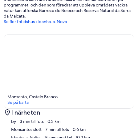
programmet, och den som föredrar att uppleva områdets vackra
natur kan utforska Barroco do Boieco och Reserva Natural da Serra
da Malcata.
Se fler fritidshus i Idanha-a-Nova
Monsanto, Castelo Branco
Se på karta
I närheten
Karta
by
- 3 min till fots
- 0.3 km
Monsantos slott
- 7 min till fots
- 0.6 km
Idanha-a-Velha
- 16 min med bil
- 10.2 km