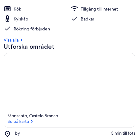
Kök
Tillgång till internet
Kylskåp
Badkar
Rökning förbjuden
Visa alla
Utforska området
Monsanto, Castelo Branco
Se på karta
Place,
by
‪3 min till fots‬
by