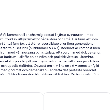
! Välkommen till en charmig bostad i hjärtat av naturen – med
ort utbud av utflyktsmål för både stora och små. Här finns allt som
är två familjer, ett större resesällskap eller flera generationer
det större huset intill (husnummer 63377). Boendet är kompakt men
 allrum med våningssäng och sittplats, ett sovrum med dubbelsäng.
rat badrum – allt för en bekväm och praktisk vistelse. Utomhus
a, en lekstuga och gott om utrymme för barnen att springa och leka
 och upptäcktsfärder. Oavsett om ni vill ha en aktiv semester fylld
agar med god mat och gemenskap – är detta det perfekta boendet
på utflykter ligger den här platsen väldigt bra. Du har otroligt fina
lla för att nämna någon. I närheten har du trevliga restauranger,
ar Ystad, Simrishamn, Tomelilla om du önskar shoppa, äta gott
Café här nere ”Olof Viktors” som varmt rekommenderas. Tar gärna
 Eklaholm och Glimmingehus. Några mil bort har du Ales stenar,
astisk sandstrand
ritidhus i DEGEBERGA-By Traum
Härlig stuga i Juleboda en kort prom
 utforska så som Skånes djurpark, Ystad djurpark och Tosselilla
n Ystad till Bornholm. Passa även på att fiska i Skånes alla
ra en kortare bit bort. Har du tid över har omtalade Ystad
 SPA man kan boka in sig på.