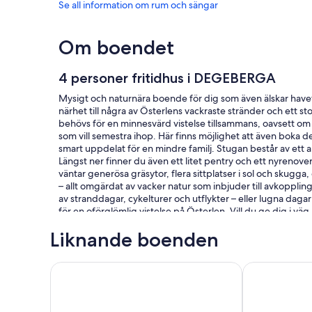
Se all information om rum och sängar
Om boendet
4 personer fritidhus i DEGEBERGA
Mysigt och naturnära boende för dig som även älskar havet
närhet till några av Österlens vackraste stränder och ett st
behövs för en minnesvärd vistelse tillsammans, oavsett om ni 
som vill semestra ihop. Här finns möjlighet att även boka 
smart uppdelat för en mindre familj. Stugan består av ett
Längst ner finner du även ett litet pentry och ett nyrenove
väntar generösa gräsytor, flera sittplatser i sol och skugg
– allt omgärdat av vacker natur som inbjuder till avkoppling
av stranddagar, cykelturer och utflykter – eller lugna d
för en oförglömlig vistelse på Österlen. Vill du ge dig i väg 
stränder längs kusten Julebodastranden, Haväng och Vitemö
Liknande boenden
Solgården och Café boule som är mycket uppskattade. Du h
eller bara promenera omkring. Du har ett väldigt omtalat 
även ett besök på Gamla bageriet – Örnahusen, Fredrik på
Två härliga gäststugor i Juleboda alldeles nära fant
6 personer f
Kåseberga och mycket mer. För barnen finns det mycket att
Sommarland och mycket mer. Du kan till och med ta färjan frå
underbara sjöar, Vombsjön och många andra sjöar har du ba
saltsjöbad fantastisk god mat och även ett väldigt omtyckt