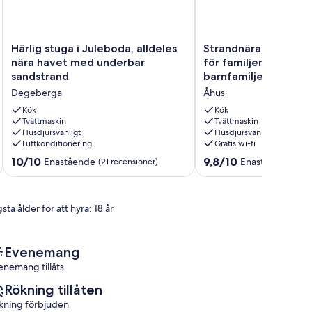
Härlig
Strandnära
Härlig stuga i Juleboda, alldeles
Strandnära klassisk
stuga
klassisk
nära havet med underbar
för familjen i Åhus. 
i
sommarstuga
sandstrand
barnfamiljer
Juleboda,
för
Degeberga
Åhus
alldeles
familjen
nära
i
Kök
Kök
havet
Tvättmaskin
Åhus.
Tvättmaskin
Husdjursvänligt
Husdjursvänligt
med
Perfekt
Luftkonditionering
Gratis wi-fi
underbar
för
sandstrand
barnfamiljer
10.0
9.8
10/10
9,8/10
Enastående
Enastående
(21 recensioner)
(26 
Degeberga
Åhus
av
av
10,
10,
Enastående,
Enastående,
sta ålder för att hyra: 18 år
(21 recensioner)
(26 recensioner)
Evenemang
enemang tillåts
Rökning tillåten
kning förbjuden