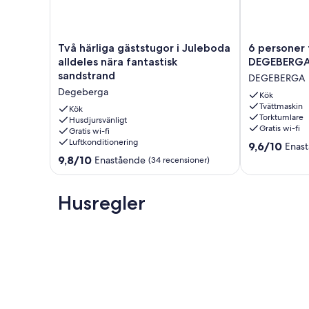
Layout: Internetanslutning DSL, Vardagsrum(2x våningssäng
badrum(tvättställ, dusch, toalett ), värme(elektrisk), trä
Två
6
Två härliga gäststugor i Juleboda
6 personer f
Dessa kostnader är mandarotiska och debiteras på plats. De 
härliga
personer
alldeles nära fantastisk
DEGEBERGA
Husdjur; Inte tillåtet
gäststugor
fritidhus
Sängkläder; Medtages själv
sandstrand
DEGEBERGA
i
i
Degeberga
Juleboda
DEGEBERGA-
Kök
Valfria tjänster som du kan ordna på plats:
Tvättmaskin
alldeles
By
Kök
Bath towels; Bring your own
Torktumlare
nära
Husdjursvänligt
Traum
Wifi; Free (Min. 50/50 Mbit)
Gratis wi-fi
Gratis wi-fi
fantastisk
DEGEBERGA
Luftkonditionering
9.6
sandstrand
9,6/10
Enas
av
Degeberga
9.8
9,8/10
Enastående
(34 recensioner)
10,
av
Enastående,
10,
(37 recensione
Enastående,
Husregler
(34 recensioner)