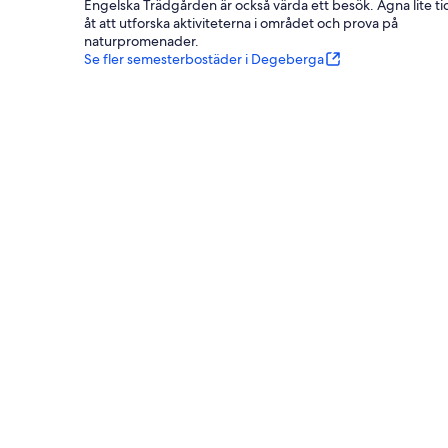
Engelska Trädgården är också värda ett besök. Ägna lite ti
åt att utforska aktiviteterna i området och prova på
naturpromenader.
Se fler semesterbostäder i Degeberga