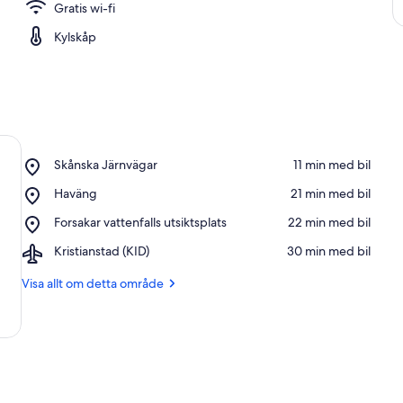
Gratis wi-fi
Kylskåp
Place,
Skånska Järnvägar
‪11 min med bil‬
Skånska
Place,
Haväng
‪21 min med bil‬
Järnvägar
Haväng
Place,
Forsakar vattenfalls utsiktsplats
‪22 min med bil‬
Forsakar
Airport,
Kristianstad (KID)
‪30 min med bil‬
vattenfalls
Kristianstad
utsiktsplats
(KID)
Visa allt om detta område