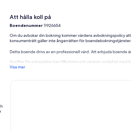
Att hålla koll på
Boendenummer
11926654
Om du avbokar din bokning kommer värdens avbokningspolicy att
konsumenträtt gäller inte ångerrätten för boendebokningstjänster
Detta boende drivs av en professionell värd. Att erbjuda boende är
Avgifter för extragäster kan tillkomma och varierar i enlighet med 
Visa mer
ch
r