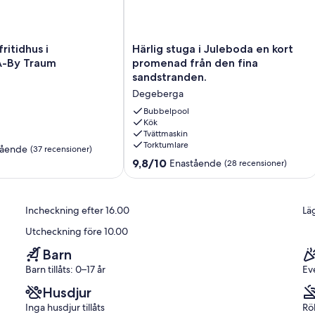
), Kök(spis(elektrisk), kylskåp), sovrum(dubbelsäng),
dgårdsmöbler, parkering, sandy beach
Härlig
ritidhus i
Härlig stuga i Juleboda en kort
ingår inte i hyran.:
stuga
-By Traum
promenad från den fina
i
sandstranden.
Juleboda
Degeberga
en
kort
Bubbelpool
promenad
Kök
Tvättmaskin
från
Torktumlare
den
tående
(37 recensioner)
fina
9.8
9,8/10
Enastående
(28 recensioner)
sandstranden.
av
Degeberga
10,
r)
Enastående,
Incheckning efter 16.00
Läg
(28 recensioner)
Utcheckning före 10.00
Barn
Barn tillåts: 0–17 år
Ev
Husdjur
Inga husdjur tillåts
Rö