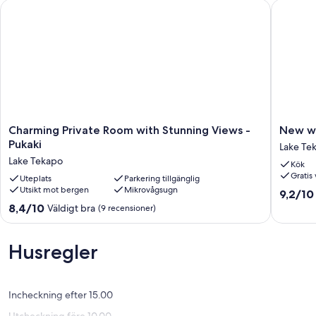
Charming Private Room with Stunning Views - Pukaki
New warm
Charming
New
Charming Private Room with Stunning Views -
New wa
Private
warm
Pukaki
Lake Te
Room
quiet
Lake Tekapo
Kök
with
comfy
Gratis 
Stunning
Uteplats
Parkering tillgänglig
&
Utsikt mot bergen
Mikrovågsugn
Views
cozy
9.2
9,2/10
-
studio/k
av
8.4
8,4/10
Väldigt bra
(9 recensioner)
Pukaki
bed
10,
av
Lake
Lake
Underba
10,
Tekapo
Tekapo
(12 rece
Väldigt
Husregler
bra,
(9 recensioner)
Incheckning efter 15.00