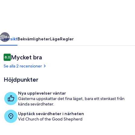
Sweet
unit
in
Lake
regående
Nästa
Tekapo
8+
Översikt
Bekvämligheter
Läge
Regler
Recensioner
Mycket bra
8,0
8,0 av 10,
Se alla 2 recensioner
Höjdpunkter
Nya upplevelser väntar
Gästerna uppskattar det fina läget, bara ett stenkast från
Exteriör
kända sevärdheter.
Upptäck sevärdheter i närheten
Vid Church of the Good Shepherd