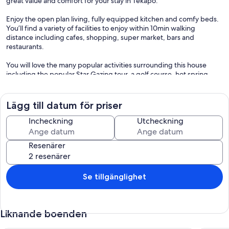
great value and comfort for your stay in Tekapo.
Enjoy the open plan living, fully equipped kitchen and comfy beds.
You’ll find a variety of facilities to enjoy within 10min walking
distance including cafes, shopping, super market, bars and
restaurants.
You will love the many popular activities surrounding this house
including the popular Star Gazing tour, a golf course, hot spring
pool and a ski field in the winter. The good shepherd church is just
1.5km away.
Lägg till datum för priser
The house is professionally cleaned and managed to a Hotel like
standard. Freshly-laundered, matching linens and towels are
Incheckning
Utcheckning
supplied to ensure guest hygiene. Complimentary tea and coffee,
individually wrapped toiletry including shampoo, bath gel, hand
Resenärer
soap and free Wifi are also provided for your convenience.
With 1 bedrooms, 1 bathrooms, 1 living area, and a modern kitchen.
Se tillgänglighet
Liknande boenden