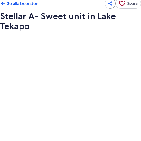
Se alla boenden
Spara
Stellar A- Sweet unit in Lake
Tekapo
Fotogalleri
för
Stellar
A-