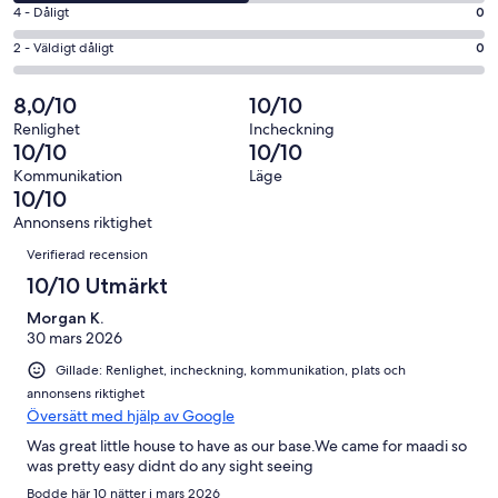
betyg.
-
i
4
4 - Dåligt
0
1
Okej
betyg.
-
av
i
2
2 - Väldigt dåligt
0
0
Dåligt
2
betyg.
-
av
i
recensioner
1
Väldigt
8,0/10
10/10
2
betyg.
av
dåligt
recensioner
0
Renlighet
Incheckning
2
i
10/10
10/10
av
recensioner
betyg.
2
Kommunikation
Läge
0
10/10
recensioner
av
Annonsens riktighet
2
Recensioner
Verifierad recension
recensioner
10/10 Utmärkt
Morgan K.
30 mars 2026
Gillade: Renlighet, incheckning, kommunikation, plats och
annonsens riktighet
Översätt med hjälp av Google
Was great little house to have as our base.We came for maadi so
was pretty easy didnt do any sight seeing
Bodde här 10 nätter i mars 2026