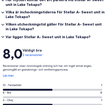
unit in Lake Tekapo?
Vilka är incheckningstiderna för Stellar A- Sweet unit in
Lake Tekapo?
Vilken utcheckningstid gäller för Stellar A- Sweet unit
in Lake Tekapo?
Var ligger Stellar A- Sweet unit in Lake Tekapo?
Recensioner
8,0
Väldigt bra
2 recensioner
Recensioner visas i kronologisk ordning och har, om inget annat anges,
genomgått en gransknings- och verifieringsprocess.
Öppnas
Läs mer
i
ett
10
10 - Fantastiskt
1
nytt
-
fönster
8
8 - Bra
0
Fantastiskt
-
i
6
6 - Okej
1
Bra