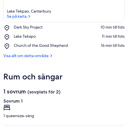
Lake Tekpao, Canterbury
Se på karta
Place,
Dark Sky Project
‪10 min till fots‬
Dark
Se på karta
Place,
Lake Tekapo
‪11 min till fots‬
Sky
Lake
Project
Place,
Church of the Good Shepherd
‪16 min till fots‬
Tekapo
Church
of
Visa allt om detta område
the
Good
Shepherd
Rum och sängar
1 sovrum
(sovplats för 2)
Sovrum 1
1 queensize-säng