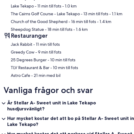
Lake Tekapo
- 11 min till fots
- 1.0 km
The Cairns Golf Course - Lake Tekapo
- 13 min till fots
- 1.1 km
Church of the Good Shepherd
- 16 min till fots
- 1.4 km
Sheepdog Statue
- 18 min till fots
- 1.6 km
Restauranger
‪Jack Rabbit - ‬11 min till fots
‪Greedy Cow - ‬9 min till fots
‪25 Degrees Burger - ‬10 min till fots
‪TLV Restaurant & Bar - ‬10 min till fots
‪Astro Cafe - ‬21 min med bil
Vanliga frågor och svar
Är Stellar A- Sweet unit in Lake Tekapo
husdjursvänligt?
Hur mycket kostar det att bo på Stellar A- Sweet unit in
Lake Tekapo?
Hur mycket kostar det att parkera vid Stellar A- Sweet