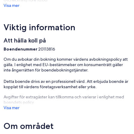
Utcheckning före 10.00
Visa mer
Viktig information
Att hålla koll på
Boendenummer
20113816
Om du avbokar din bokning kommer värdens avbokningspolicy att
gälla. I enlighet med EU-bestämmelser om konsumenträtt gäller
inte ångerrätten för boendebokningstjänster.
Detta boende drivs av en professionell värd. Att erbjuda boende är
kopplat till värdens företagsverksamhet eller yrke.
Avgifter för extragäster kan tillkomma och varierar i enlighet med
boendets policy.
Visa mer
Om området