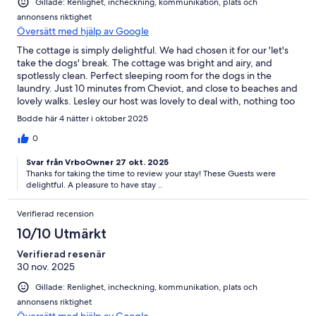
Gillade: Renlighet, incheckning, kommunikation, plats och
annonsens riktighet
Översätt med hjälp av Google
The cottage is simply delightful. We had chosen it for our 'let's
take the dogs' break. The cottage was bright and airy, and
spotlessly clean. Perfect sleeping room for the dogs in the
laundry. Just 10 minutes from Cheviot, and close to beaches and
lovely walks. Lesley our host was lovely to deal with, nothing too
much trouble. FABULOUS!
Bodde här 4 nätter i oktober 2025
0
Svar från VrboOwner 27 okt. 2025
Thanks for taking the time to review your stay! These Guests were
delightful. A pleasure to have stay ..
Verifierad recension
10/10 Utmärkt
Verifierad resenär
30 nov. 2025
Gillade: Renlighet, incheckning, kommunikation, plats och
annonsens riktighet
Översätt med hjälp av Google