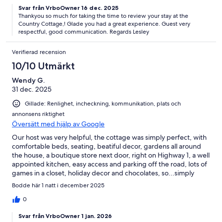
Svar från VrboOwner 16 dec. 2025
Thankyou so much for taking the time to review your stay at the
Country Cottage,! Glade you had a great experience. Guest very
respectful, good communication. Regards Lesley
Verifierad recension
10/10 Utmärkt
Wendy G.
31 dec. 2025
Gillade: Renlighet, incheckning, kommunikation, plats och
annonsens riktighet
Översätt med hjälp av Google
Our host was very helpful, the cottage was simply perfect, with
comfortable beds, seating, beatiful decor, gardens all around
the house, a boutique store next door, right on Highway 1, a well
appointed kitchen, easy access and parking off the road, lots of
games in a closet, holiday decor and chocolates, so...simply
wonderful!
Bodde här 1 natt i december 2025
0
Svar från VrboOwner 1 jan. 2026