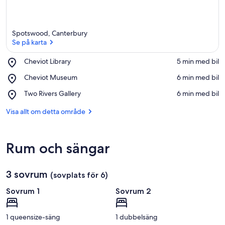
Spotswood, Canterbury
Se på karta
Place,
Cheviot Library
‪5 min med bil‬
Cheviot
Se på karta
Place,
Cheviot Museum
‪6 min med bil‬
Library
Cheviot
Place,
Two Rivers Gallery
‪6 min med bil‬
Museum
Two
Rivers
Visa allt om detta område
Gallery
Rum och sängar
3 sovrum
(sovplats för 6)
Sovrum 1
Sovrum 2
1 queensize-säng
1 dubbelsäng