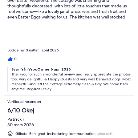
over Easter weekend. The cottage was charming and
thoughtfully decorated, with lots of little touches that made us
feel welcome—like a lovely jar of preserves and fresh fruit and
even Easter Eggs waiting for us. The kitchen was well stocked
with coffee and tea, and there were plenty of linens and
towels.Lesley also went out of her way to make our two
greyhounds feel completely at home. She set out a big bucket
of water, left a towel for their paws, and even provided tennis
balls for them to play with. Those thoughtful gestures really
made the stay feel special for all of us.We especially enjoyed
Bodde här 3 nätter i april 2026
sitting on the lanai, looking out at the curious cows next door—
0
such a peaceful, rural setting. There’s a charming boutique right
next door, and Lesley was incredibly responsive throughout our
Svar från VrboOwner 6 apr. 2026
stay. Even though the cottage is near a railway line, the
Thankyou for such a wonderful review and really appreciate the photos
occasional train added a bit of character rather than being a
too. Very delightful & Happy Guests and very well behaved dogs. Most
disturbance.We highly recommend this spot for a relaxing
respectful and left the Cottage extremely clean & tidy. Welcome back
weekend getaway.
anytime. Regards Lesley
Verifierad recension
6/10 Okej
Patrick F.
30 mars 2026
Gillade: Renlighet, incheckning, kommunikation, plats och