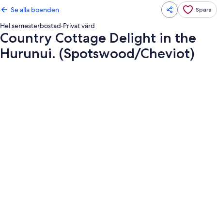
Se alla boenden
Spara
Hel semesterbostad
·
Privat värd
Country Cottage Delight in the
Hurunui. (Spotswood/Cheviot)
Fotogalleri
för
Country