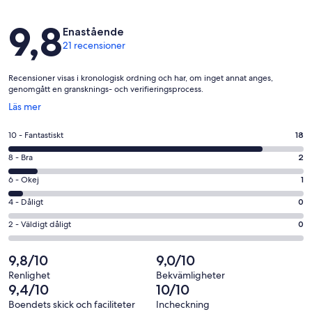
Recensioner
9,8
Enastående
21 recensioner
Recensioner visas i kronologisk ordning och har, om inget annat anges,
genomgått en gransknings- och verifieringsprocess.
Öppnas
Läs mer
i
ett
10
10 - Fantastiskt
18
nytt
-
fönster
8
8 - Bra
2
Fantastiskt
-
i
6
6 - Okej
1
Bra
betyg.
-
i
4
4 - Dåligt
0
18
Okej
betyg.
-
av
i
2
2 - Väldigt dåligt
0
2
Dåligt
21
betyg.
-
av
i
recensioner
1
Väldigt
9,8/10
9,0/10
21
betyg.
av
dåligt
recensioner
0
Renlighet
Bekvämligheter
21
i
9,4/10
10/10
av
recensioner
betyg.
21
Boendets skick och faciliteter
Incheckning