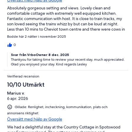
Absolutely gorgeous setting and views. Lovely clean and
comfortable cottage with extremely well equipped kitchen.
Fantastic communication with host. It is close to train tracks, my
son loved seeing the trains whizz by but can be loud at night.
Less than 10 mins to Cheviot town centre and there were cows in
the paddock beside us which was lovely rural experience.
Bodde här 2 nätter i november 2025
However no wifi or Netflix etc, standard tv and dvds provided.
Overall we really enjoyed our stay!
0
Svar från VrboOwner 8 dec. 2025
Thankyou for taking time to review your recent stay, much appreciated.
Glad you enjoyed your stay. Kind regards Lesley
Verifierad recension
10/10 Utmärkt
Marius v.
6 apr. 2026
Gillade: Renlighet, incheckning, kommunikation, plats och
annonsens riktighet
Översätt med hjälp av Google
We had a delightful stay at the Country Cottage in Spotswood