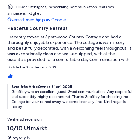
Gillade: Renlighet, incheckning, kommunikation, plats och
annonsens riktighet
Översätt med hjälp av Google
Peaceful Country Retreat
I recently stayed at Spotswood Country Cottage and had a
thoroughly enjoyable experience. The cottage is warm, cosy,
and beautifully decorated, with a welcoming feel throughout. It
was exceptionally clean and well-equipped, with all the
essentials provided for a comfortable stay.Communication with
Lesley, the owner, was excellent from start to finish. She was
Bodde här 2 nätter i maj 2025
friendly, responsive, and made everything easy — from booking
to check-in. It was clear she genuinely cares about her guests’
1
comfort and experience.A peaceful and relaxing spot — highly
Svar från VrboOwner 3 juni 2025
recommended.
Geoffrey was an excellent guest. Great communication. Very respectful
and super tidy, highly recommend. Thanks Geoffrey for choosing the
Cottage for your retreat away, welcome back anytime. Kind regards
Lesley
Verifierad recension
10/10 Utmärkt
Gregory F.