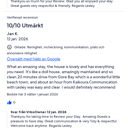
Thankyou so much for your Review. Glad you all enjoyed your stay.
Great guests very respectful & friendly. Regards Lesley
Verifierad recension
10/10 Utmärkt
Jan K.
12 jan. 2026
Gillade: Renlighet, incheckning, kommunikation, plats och
annonsens riktighet
Översätt med hjälp av Google
What an amazing stay, the house is lovely and has everything
you need. It’s like a doll house, amazingly maintained and so
clean.20 minutes drive from Gore Bay which is a wonderful little
beach town, and about an hour from Kaikoura.Communication
with Lesley was easy and clear. I would definitely recommend
people to stay here.
Bodde här 3 nätter i januari 2026
0
Svar från VrboOwner 12 jan. 2026
Thankyou for taking time to Review your Stay.. Amazing Guests a
pleasure to have stay. Great communication & very Tidy & respectful.
Welcome back anytime. Regards Lesley