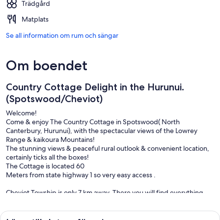
Trädgård
Matplats
Se all information om rum och sängar
Om boendet
Country Cottage Delight in the Hurunui.
(Spotswood/Cheviot)
Welcome!
Come & enjoy The Country Cottage in Spotswood( North
Canterbury, Hurunui), with the spectacular views of the Lowrey
Range & kaikoura Mountains!
The stunning views & peaceful rural outlook & convenient location,
certainly ticks all the boxes!
The Cottage is located 60
Meters from state highway 1 so very easy access .
Cheviot Towship is only 7 km away, There you will find everything
you need. Amazing Four Square for all your fresh food & supplies.
Great Cafes, Bakery & Butchers. Cheviot Trust Hotel provides
fabulous Meals and a big screen TV to watch those important