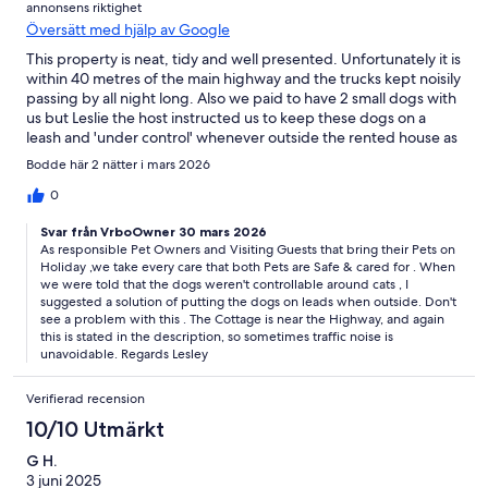
annonsens riktighet
Översätt med hjälp av Google
This property is neat, tidy and well presented. Unfortunately it is
within 40 metres of the main highway and the trucks kept noisily
passing by all night long. Also we paid to have 2 small dogs with
us but Leslie the host instructed us to keep these dogs on a
leash and 'under control' whenever outside the rented house as
her own 3 cats were 'outside cats that don't like dogs' and they
Bodde här 2 nätter i mars 2026
liked to roam the property. I had initially asked if she keep her
cats on her property. She reiterated that I was to leash the dogs
0
when they were outside. Disappointing.
Svar från VrboOwner 30 mars 2026
As responsible Pet Owners and Visiting Guests that bring their Pets on
Holiday ,we take every care that both Pets are Safe & cared for . When
we were told that the dogs weren't controllable around cats , I
suggested a solution of putting the dogs on leads when outside. Don't
see a problem with this . The Cottage is near the Highway, and again
this is stated in the description, so sometimes traffic noise is
unavoidable. Regards Lesley
Verifierad recension
10/10 Utmärkt
G H.
3 juni 2025