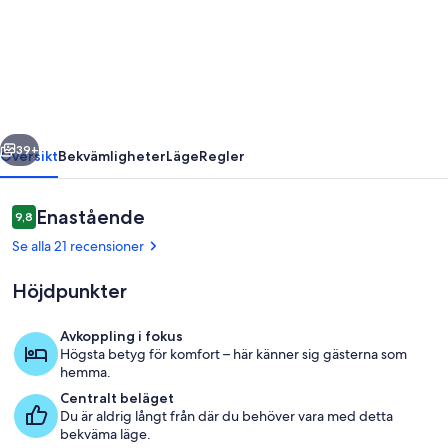
Cottage
Delight
in
the
Hurunui.
regående
Nästa
(Spotswood/Cheviot)
39+
Översikt
Bekvämligheter
Läge
Regler
Recensioner
Enastående
9,8
9,8 av 10,
Se alla 21 recensioner
Höjdpunkter
Avkoppling i fokus
Högsta betyg för komfort – här känner sig gästerna som
Restauranger
hemma.
Centralt beläget
Du är aldrig långt från där du behöver vara med detta
bekväma läge.