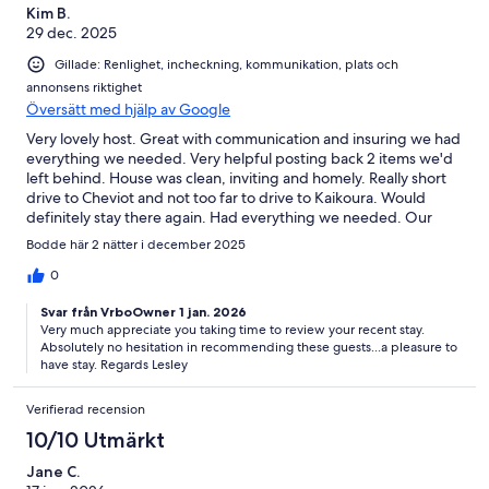
Kim B.
29 dec. 2025
Gillade: Renlighet, incheckning, kommunikation, plats och
annonsens riktighet
Översätt med hjälp av Google
Very lovely host. Great with communication and insuring we had
everything we needed. Very helpful posting back 2 items we'd
left behind. House was clean, inviting and homely. Really short
drive to Cheviot and not too far to drive to Kaikoura. Would
definitely stay there again. Had everything we needed. Our
family of 6 stayed there and we all loved it.
Bodde här 2 nätter i december 2025
0
Svar från VrboOwner 1 jan. 2026
Very much appreciate you taking time to review your recent stay.
Absolutely no hesitation in recommending these guests...a pleasure to
have stay. Regards Lesley
Verifierad recension
10/10 Utmärkt
Jane C.