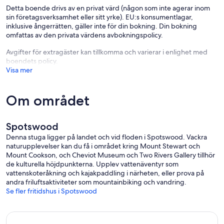
Detta boende drivs av en privat värd (någon som inte agerar inom
sin företagsverksamhet eller sitt yrke). EU:s konsumentlagar,
inklusive ångerrätten, gäller inte för din bokning. Din bokning
omfattas av den privata värdens avbokningspolicy.
Avgifter för extragäster kan tillkomma och varierar i enlighet med
boendets policy.
Visa mer
Om området
Spotswood
Denna stuga ligger på landet och vid floden i Spotswood. Vackra
naturupplevelser kan du få i området kring Mount Stewart och
Mount Cookson, och Cheviot Museum och Two Rivers Gallery tillhör
de kulturella höjdpunkterna. Upplev vattenäventyr som
vattenskoteråkning och kajakpaddling i närheten, eller prova på
andra friluftsaktiviteter som mountainbiking och vandring.
Se fler fritidshus i Spotswood