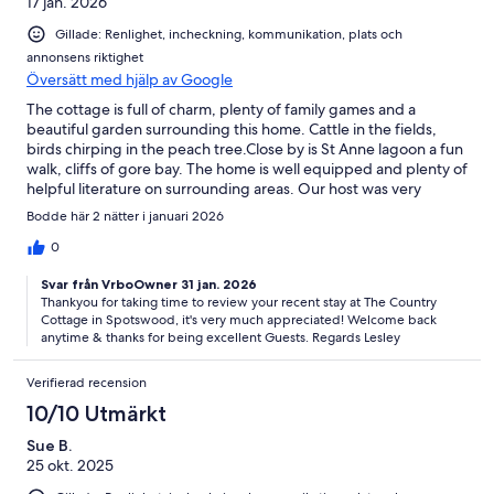
17 jan. 2026
Gillade: Renlighet, incheckning, kommunikation, plats och
annonsens riktighet
Översätt med hjälp av Google
The cottage is full of charm, plenty of family games and a
beautiful garden surrounding this home. Cattle in the fields,
birds chirping in the peach tree.Close by is St Anne lagoon a fun
walk, cliffs of gore bay. The home is well equipped and plenty of
helpful literature on surrounding areas. Our host was very
friendly and easy to understand.Everything in the cottage was
Bodde här 2 nätter i januari 2026
well organized.
0
Svar från VrboOwner 31 jan. 2026
Thankyou for taking time to review your recent stay at The Country
Cottage in Spotswood, it's very much appreciated! Welcome back
anytime & thanks for being excellent Guests. Regards Lesley
Verifierad recension
10/10 Utmärkt
Sue B.
25 okt. 2025