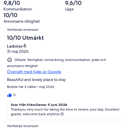
0
9,8/10
9,6/10
recensioner
av
Kommunikation
Läge
21
10/10
recensioner
Annonsens riktighet
Recensioner
Verifierad recension
10/10 Utmärkt
Ladislav Ř.
31 maj 2026
Gillade: Renlighet, incheckning, kommunikation, plats och
annonsens riktighet
Översätt med hjälp av Google
Beautiful and lovely place to stay
Bodde här 3 nätter i maj 2026
0
Svar från VrboOwner 9 juni 2026
Thankyou very much for taking the time to review your stay. Excellent
guests, welcome back anytime.😊
Verifierad recension