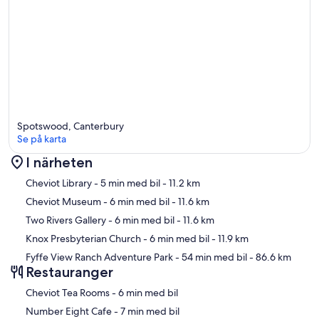
Spotswood, Canterbury
Se på karta
I närheten
Karta
Cheviot Library
- 5 min med bil
- 11.2 km
Cheviot Museum
- 6 min med bil
- 11.6 km
Two Rivers Gallery
- 6 min med bil
- 11.6 km
Knox Presbyterian Church
- 6 min med bil
- 11.9 km
Fyffe View Ranch Adventure Park
- 54 min med bil
- 86.6 km
Restauranger
‪Cheviot Tea Rooms - ‬6 min med bil
‪Number Eight Cafe - ‬7 min med bil