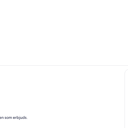
Restaurange
Rum
len som erbjuds.