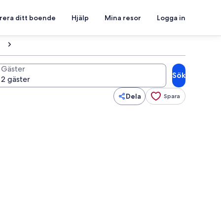
rera ditt boende
Hjälp
Mina resor
Logga in
Gäster
Sök
Dela
Spara