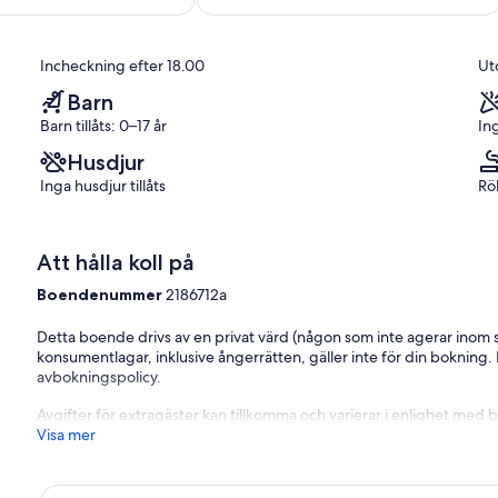
10,
Air-
)
Fantastiskt,
Beauregard
(30 recensioner)
Incheckning efter 18.00
Ut
Barn
Barn tillåts: 0–17 år
In
Husdjur
Inga husdjur tillåts
Rö
Att hålla koll på
Boendenummer
2186712a
Detta boende drivs av en privat värd (någon som inte agerar inom si
konsumentlagar, inklusive ångerrätten, gäller inte för din bokning
avbokningspolicy.
Avgifter för extragäster kan tillkomma och varierar i enlighet med 
Visa mer