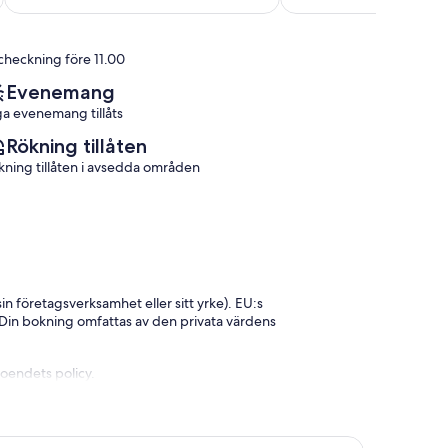
10,
10,
Ville
Underbart,
Väldigt
Rive
(2 recensioner)
bra,
Droite
checkning före 11.00
(1 recension)
Evenemang
ga evenemang tillåts
Rökning tillåten
kning tillåten i avsedda områden
n företagsverksamhet eller sitt yrke). EU:s
. Din bokning omfattas av den privata värdens
boendets policy.