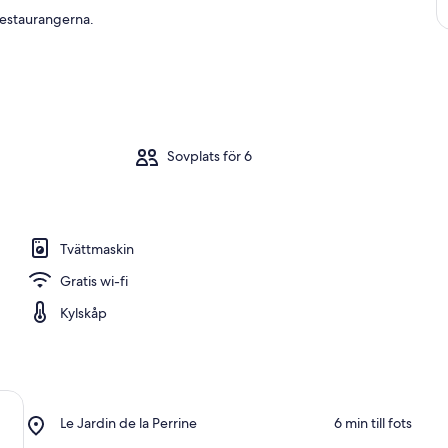
restaurangerna.
Sovplats för 6
Tvättmaskin
Gratis wi-fi
Kylskåp
Place,
Le Jardin de la Perrine
‪6 min till fots‬
Le