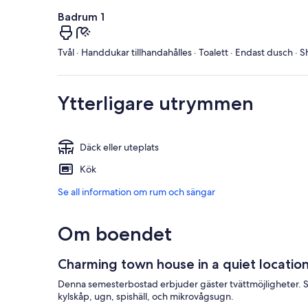
Badrum 1
Tvål · Handdukar tillhandahålles · Toalett · Endast dusch ·
Ytterligare utrymmen
Däck eller uteplats
Kök
Se all information om rum och sängar
Om boendet
Charming town house in a quiet locatio
Denna semesterbostad erbjuder gäster tvättmöjligheter. Se
kylskåp, ugn, spishäll, och mikrovågsugn.