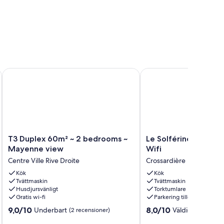
g, Wifi, Netflix
T3 Duplex 60m² ~ 2 bedrooms ~ Mayenne view
Le Solférino - Balcon - 
T3
Le
T3 Duplex 60m² ~ 2 bedrooms ~
Le Solférino - Balcon
Duplex
Solférino
Mayenne view
Wifi
60m²
-
Centre Ville Rive Droite
Crossardière
~
Balcon
2
Kök
-
Kök
Tvättmaskin
Tvättmaskin
bedrooms
Parking
Husdjursvänligt
Torktumlare
~
-
Gratis wi-fi
Parkering tillgänglig
Mayenne
Wifi
9.0
8.0
view
9,0/10
Crossardière
8,0/10
Underbart
Väldigt bra
(2 recensioner)
(1 re
av
av
Centre