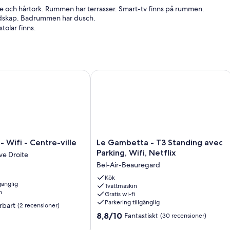
 och hårtork. Rummen har terrasser. Smart-tv finns på rummen.
redskap. Badrummen har dusch.
stolar finns.
Wifi - Centre-ville
Le Gambetta - T3 Standing avec Parkin
Le
- Wifi - Centre-ville
Le Gambetta - T3 Standing avec
Gambetta
Parking, Wifi, Netflix
ive Droite
-
Bel-Air-Beauregard
T3
Standing
Kök
gänglig
Tvättmaskin
avec
n
Gratis wi-fi
Parking,
Parkering tillgänglig
rbart
(2 recensioner)
Wifi,
8.8
Netflix
8,8/10
Fantastiskt
(30 recensioner)
av
Bel-