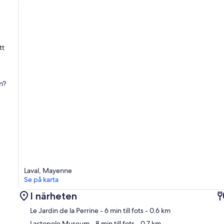
tt
n?
Laval, Mayenne
Se på karta
I närheten
Le Jardin de la Perrine
- 6 min till fots
- 0.6 km
Lactopole Museum
- 8 min till fots
- 0.7 km