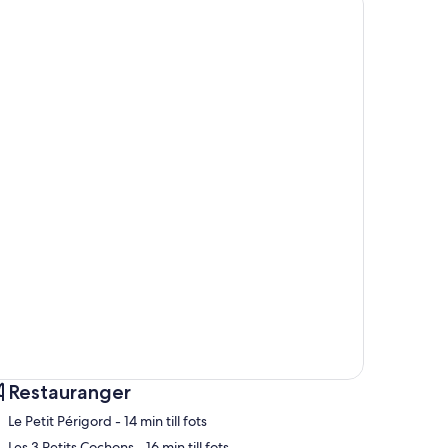
Restauranger
‪Le Petit Périgord - ‬14 min till fots
‪Les 3 Petits Cochons - ‬16 min till fots