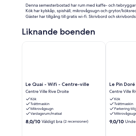
Denna semesterbostad har rum med kaffe- och tebryggare
Kök har kylskåp, spishäll, mikrovågsugn och grytor/köks
Gäster har tillgång till gratis wi-fi. Skrivbord och skrivbords
Liknande boenden
Le Quai - Wifi - Centre-ville
Le Pin Doré - 
Le
Le
Le Quai - Wifi - Centre-ville
Le Pin Doré 
Quai
Pin
Centre Ville Rive Droite
Centre Ville R
-
Doré
Kök
Kök
Wifi
-
Tvättmaskin
Tvättmaskin
-
Wifi
Mikrovågsugn
Parkering till
Centre-
-
Vardagsrum/matsal
Mikrovågsug
ville
Centre-
8.0
9.0
8,0/10
9,0/10
Väldigt bra
Unde
Centre
(2 recensioner)
ville
av
av
Ville
Centre
10,
10,
Rive
Ville