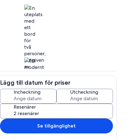
r
Restaurang utomhus
Lägg till datum för priser
Eget kök
Incheckning
Utcheckning
Resenärer
Se tillgänglighet