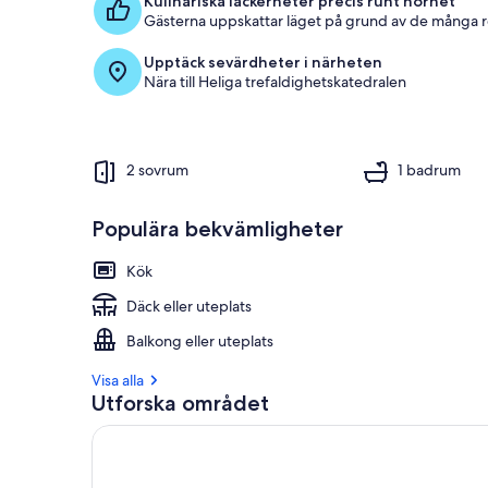
Kulinariska läckerheter precis runt hörnet
Gästerna uppskattar läget på grund av de många 
Upptäck sevärdheter i närheten
Nära till Heliga trefaldighetskatedralen
2 sovrum
1 badrum
Populära bekvämligheter
Kök
Däck eller uteplats
Balkong eller uteplats
Visa alla
Utforska området