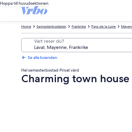
Hoppa till huvudsektionen
Home
Semesterbostäder
Frankrike
Pays de la Loire
Mayen
Vart reser du?
Se alla boenden
Hel semesterbostad
·
Privat värd
Charming town house i
Fotogalleri
för
Charming
town
house