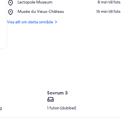
Place,
Lactopole Museum
‪8 min till fots‬
Jardin
Lactopole
de
Place,
Musée du Vieux-Château
‪16 min till fots‬
Museum
la
Musée
Perrine
du
Visa allt om detta område
Vieux-
Château
Sovrum 3
g
1 futon (dubbel)