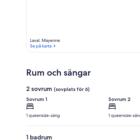
Laval, Mayenne
Se på karta
Se på karta
Rum och sängar
2 sovrum
(sovplats för 6)
Sovrum 1
Sovrum 2
1 queensize-säng
1 queensize-sän
1 badrum