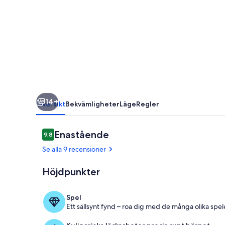
in
a
quiet
location
14+
Översikt
Bekvämligheter
Läge
Regler
Recensioner
Enastående
9,8
9,8 av 10,
Se alla 9 recensioner
Höjdpunkter
Vardagsrum
Spel
Ett sällsynt fynd – roa dig med de många olika spe