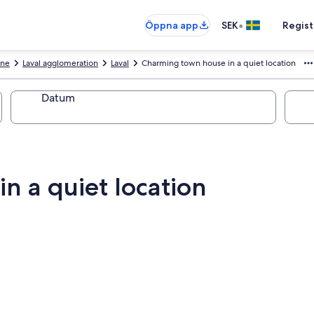
•
Öppna app
SEK
Regist
ne
Laval agglomeration
Laval
Charming town house in a quiet location
Datum
n a quiet location