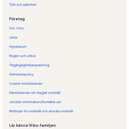
f
Tillit och säkerhet
ö
r
Företag
S
e
Om Vrbo
m
e
Jobb
s
t
Nyhetsrum
e
r
Regler och villkor
b
Tillgänglighetsanpassning
o
e
Sekretesspolicy
n
d
Cookie-meddelande
e
n
Meddelande om illegalt innehåll
i
Juridisk information/Kontakta oss
C
h
Riktlinjer för innehåll och anmäla innehåll
a
n
t
Lär känna Vrbo-familjen
r