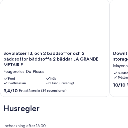
Sovplatser 13, och 2 bäddsoffor och 2 bäddsoffor bäddsoff
Downtown
Sovplatser
Downto
Sovplatser 13, och 2 bäddsoffor och 2
Downto
13,
Enclose
bäddsoffor bäddsoffa 2 bäddar LA GRANDE
storag
och
private
METAIRIE
Mayenn
2
parking
Fougerolles-Du-Plessis
bäddsoffor
lot,
Bubbe
Tvättm
och
Bike
Pool
Kök
2
Tvättmaskin
Husdjursvänligt
storage
10.0
10/10
bäddsoffor
area
av
9.4
9,4/10
Enastående
(39 recensioner)
bäddsoffa
Mayenn
10,
av
2
Enaståe
10,
bäddar
(4 recen
Enastående,
Husregler
LA
(39 recensioner)
GRANDE
METAIRIE
Fougerolles-
Incheckning efter 16.00