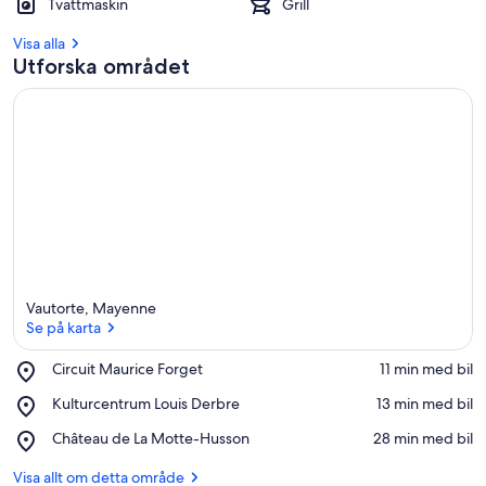
Tvättmaskin
Grill
Visa alla
Utforska området
Vautorte, Mayenne
Se på karta
Place,
Circuit Maurice Forget
‪11 min med bil‬
Circuit
Se på karta
Place,
Kulturcentrum Louis Derbre
‪13 min med bil‬
Maurice
Kulturcentrum
Forget
Place,
Château de La Motte-Husson
‪28 min med bil‬
Louis
Château
Derbre
de
Visa allt om detta område