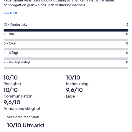
Recensioner visas i kronologisk ordning och har, om inget annat anges,
genomgått en gransknings- och verifieringsprocess.
Öppnas
Läs mer
i
ett
10
10 - Fantastiskt
5
nytt
-
fönster
8
8 - Bra
0
Fantastiskt
-
i
6
6 - Okej
0
Bra
betyg.
-
i
4
4 - Dåligt
0
5
Okej
betyg.
-
av
i
2
2 - Väldigt dåligt
0
0
Dåligt
5
betyg.
-
av
i
recensioner
0
Väldigt
10/10
10/10
5
betyg.
av
dåligt
recensioner
0
Renlighet
Incheckning
5
i
10/10
9,6/10
av
recensioner
betyg.
5
Kommunikation
Läge
0
9,6/10
recensioner
av
Annonsens riktighet
5
Recensioner
Verifierad recension
recensioner
10/10 Utmärkt