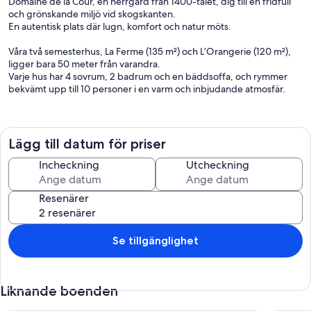
Domaine de la Cour, en herrgård från 1400-talet, dig till en fridfull
och grönskande miljö vid skogskanten.
En autentisk plats där lugn, komfort och natur möts.
Våra två semesterhus, La Ferme (135 m²) och L’Orangerie (120 m²),
ligger bara 50 meter från varandra.
Varje hus har 4 sovrum, 2 badrum och en bäddsoffa, och rymmer
bekvämt upp till 10 personer i en varm och inbjudande atmosfär.
Njut av poolområdet, boulebanan och bordtennisbordet för
avkopplande stunder i solen.
Varje hus har även ett vedeldat utomhusspa (för 5–7 personer, upp
Lägg till datum för priser
till 39 °C).
Tillägg: 85 € per användning/tillfälle.
Incheckning
Utcheckning
Naturälskare kommer att uppskatta de privata skogsstigarna och
Resenärer
löparbanorna (3,5 km och 7 km) som slingrar sig genom godset,
samt de två privata dammarna, perfekta för fiske eller en stunds
stillhet vid vattnet.
Se tillgänglighet
Liknande boenden