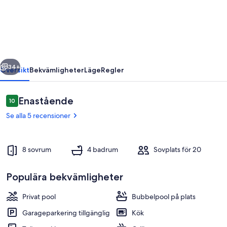
Domaine
de
la
Cour
regående
Nästa
–
34+
Översikt
Bekvämligheter
Läge
Regler
20
personer
Recensioner
Enastående
10
10 av 10,
–
Se alla 5 recensioner
Pool
–
8 sovrum
4 badrum
Sovplats för 20
Utomhusspa
Populära bekvämligheter
Pool
Privat pool
Bubbelpool på plats
Garageparkering tillgänglig
Kök