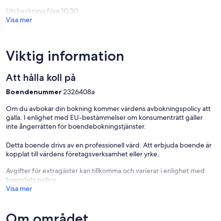
Du-
Utcheckning före 10.30
Plessis
Visa mer
Viktig information
Att hålla koll på
Boendenummer
2326408a
Om du avbokar din bokning kommer värdens avbokningspolicy att
gälla. I enlighet med EU-bestämmelser om konsumenträtt gäller
inte ångerrätten för boendebokningstjänster.
Detta boende drivs av en professionell värd. Att erbjuda boende är
kopplat till värdens företagsverksamhet eller yrke.
Avgifter för extragäster kan tillkomma och varierar i enlighet med
boendets policy.
Visa mer
Om området