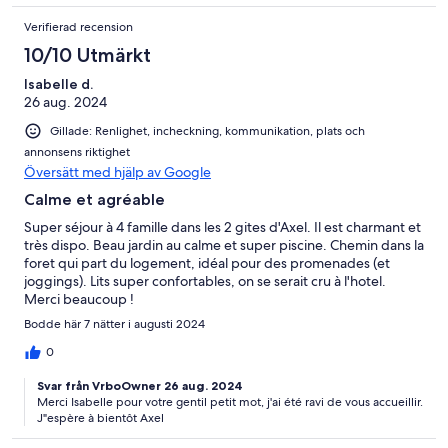
Verifierad recension
10/10 Utmärkt
Isabelle d.
26 aug. 2024
Gillade: Renlighet, incheckning, kommunikation, plats och
annonsens riktighet
Översätt med hjälp av Google
Calme et agréable
Super séjour à 4 famille dans les 2 gites d'Axel. Il est charmant et
très dispo. Beau jardin au calme et super piscine. Chemin dans la
foret qui part du logement, idéal pour des promenades (et
joggings). Lits super confortables, on se serait cru à l'hotel.
Merci beaucoup !
Bodde här 7 nätter i augusti 2024
0
Svar från VrboOwner 26 aug. 2024
Merci Isabelle pour votre gentil petit mot, j'ai été ravi de vous accueillir.
J"espère à bientôt Axel