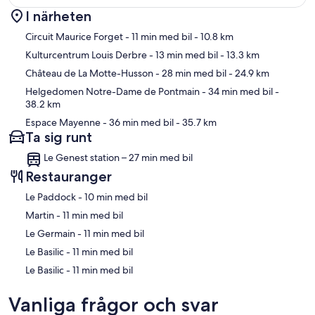
I närheten
Karta
Circuit Maurice Forget
- 11 min med bil
- 10.8 km
Kulturcentrum Louis Derbre
- 13 min med bil
- 13.3 km
Château de La Motte-Husson
- 28 min med bil
- 24.9 km
Helgedomen Notre-Dame de Pontmain
- 34 min med bil
-
38.2 km
Espace Mayenne
- 36 min med bil
- 35.7 km
Ta sig runt
Le Genest station – 27 min med bil
Restauranger
‪Le Paddock - ‬10 min med bil
‪Martin - ‬11 min med bil
‪Le Germain - ‬11 min med bil
‪Le Basilic - ‬11 min med bil
‪Le Basilic - ‬11 min med bil
Vanliga frågor och svar