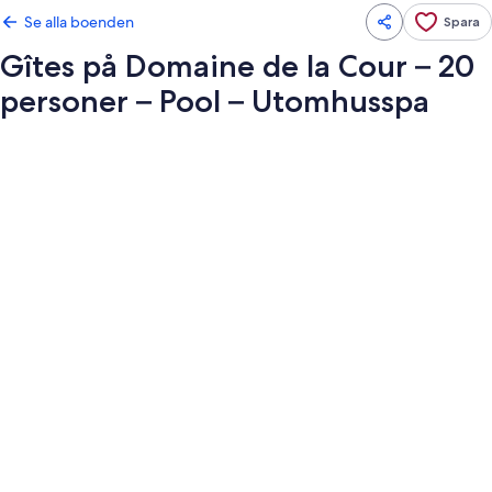
Se alla boenden
Spara
Gîtes på Domaine de la Cour – 20
personer – Pool – Utomhusspa
Fotogalleri
för
Gîtes
på