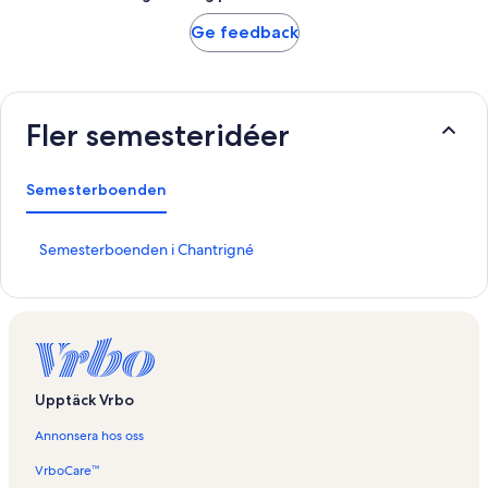
Ge feedback
Fler semesteridéer
Semesterboenden
L
Semesterboenden i Chantrigné
ä
n
k
t
i
l
l
Upptäck Vrbo
s
i
Annonsera hos oss
d
a
VrboCare™
n