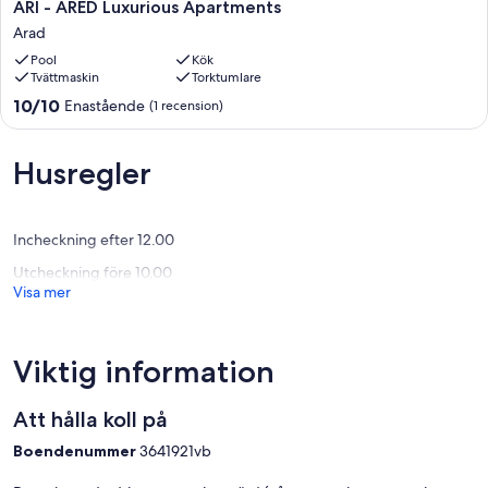
ARI
ARI - ARED Luxurious Apartments
-
Arad
ARED
Pool
Kök
Luxurious
Tvättmaskin
Torktumlare
Apartments
Arad
10.0
10/10
Enastående
(1 recension)
av
10,
Enastående,
Husregler
(1 recension)
Incheckning efter 12.00
Utcheckning före 10.00
Visa mer
Viktig information
Att hålla koll på
Boendenummer
3641921vb