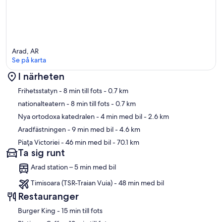
Arad, AR
Se på karta
I närheten
Karta
Frihetsstatyn
- 8 min till fots
- 0.7 km
nationalteatern
- 8 min till fots
- 0.7 km
Nya ortodoxa katedralen
- 4 min med bil
- 2.6 km
Aradfästningen
- 9 min med bil
- 4.6 km
Piaţa Victoriei
- 46 min med bil
- 70.1 km
Ta sig runt
Arad station – 5 min med bil
Timisoara (TSR-Traian Vuia) - 48 min med bil
Restauranger
‪Burger King - ‬15 min till fots