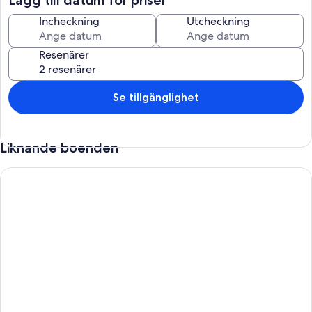
- supermarkets and stores
- restaurants and fastfoods
Incheckning
Utcheckning
Check-in 12:00 PM or flexible, check-out until 10:00 AM.
Resenärer
Thank you for visiting.
Se tillgänglighet
Liknande boenden
ARI - ARED Luxurious Apartments