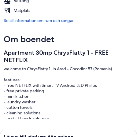
Balkong
Matplats
Se all information om rum och sängar
Om boendet
Apartment 30mp ChrysFlatty 1 - FREE
NETFLIX
welcome to ChrysFlatty 1, in Arad - Cocorilor 57 (Romania)
features:
- free NETFLIX with Smart TV Android LED Philips
- free private parking
- mini kitchen
- laundry washer
- cotton towels
- cleaning solutions
- body / hands solutions
Near us (1min):
- tram
Lägg till datum för priser