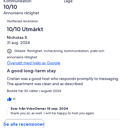
1
Kommunikation
Läge
0
10/10
recensioner
av
Annonsens riktighet
1
Recensioner
Verifierad recension
recensioner
10/10 Utmärkt
Nicholas S.
31 aug. 2024
Gillade: Renlighet, incheckning, kommunikation, plats och
annonsens riktighet
Översätt med hjälp av Google
A good long-term stay
Cristian was a good host who responds promptly to messaging.
The apartment was clean and as described.
Bodde här 30 nätter i augusti 2024
0
Svar från VrboOwner 15 sep. 2024
thank you sir, as well. I will be happy to host you again.
Se alla recensioner