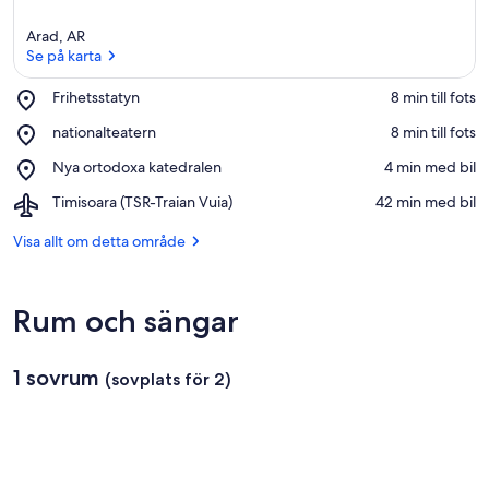
Arad, AR
Se på karta
Place,
Frihetsstatyn
‪8 min till fots‬
Frihetsstatyn
Se på karta
Place,
nationalteatern
‪8 min till fots‬
nationalteatern
Place,
Nya ortodoxa katedralen
‪4 min med bil‬
Nya
Airport,
Timisoara (TSR-Traian Vuia)
‪42 min med bil‬
ortodoxa
Timisoara
katedralen
(TSR-
Visa allt om detta område
Traian
Vuia)
Rum och sängar
1 sovrum
(sovplats för 2)