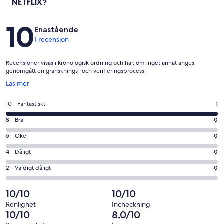
NETFLIX?
Recensioner
10
Enastående
1 recension
Recensioner visas i kronologisk ordning och har, om inget annat anges,
genomgått en gransknings- och verifieringsprocess.
Öppnas
Läs mer
i
ett
10
10 - Fantastiskt
1
nytt
-
fönster
8
8 - Bra
0
Fantastiskt
-
i
6
6 - Okej
0
Bra
betyg.
-
i
4
4 - Dåligt
0
1
Okej
betyg.
-
av
i
2
2 - Väldigt dåligt
0
0
Dåligt
1
betyg.
-
av
i
recensioner
0
Väldigt
10/10
10/10
1
betyg.
av
dåligt
recensioner
0
Renlighet
Incheckning
1
i
10/10
8,0/10
av
recensioner
betyg.