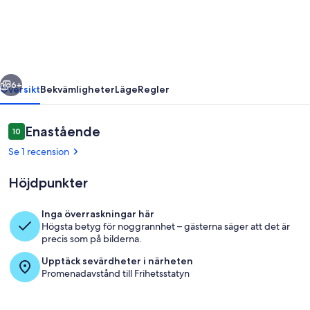
ChrysFlatty
1
-
FREE
regående
Nästa
NETFLIX
6+
Översikt
Bekvämligheter
Läge
Regler
Recensioner
Enastående
10
10 av 10,
Se 1 recension
Höjdpunkter
Inga överraskningar här
Högsta betyg för noggrannhet – gästerna säger att det är
Rum
precis som på bilderna.
Upptäck sevärdheter i närheten
Promenadavstånd till Frihetsstatyn