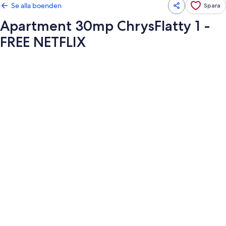
Se alla boenden
Spara
Apartment 30mp ChrysFlatty 1 -
FREE NETFLIX
Fotogalleri
för
Apartment
30mp