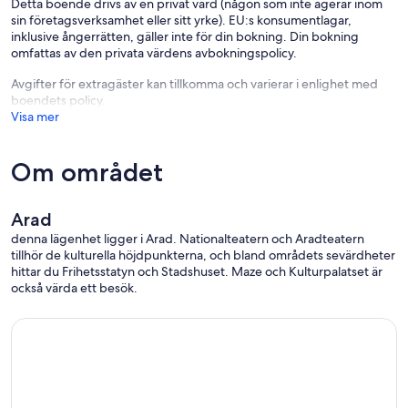
Detta boende drivs av en privat värd (någon som inte agerar inom
sin företagsverksamhet eller sitt yrke). EU:s konsumentlagar,
inklusive ångerrätten, gäller inte för din bokning. Din bokning
omfattas av den privata värdens avbokningspolicy.
Avgifter för extragäster kan tillkomma och varierar i enlighet med
boendets policy.
Visa mer
Om området
Arad
denna lägenhet ligger i Arad. Nationalteatern och Aradteatern
tillhör de kulturella höjdpunkterna, och bland områdets sevärdheter
hittar du Frihetsstatyn och Stadshuset. Maze och Kulturpalatset är
också värda ett besök.