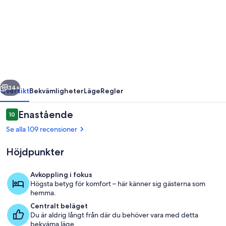
Molokai,
avskilt
lägenhet
vid
havet
-
regående
Nästa
Kaluakoi,
34+
Översikt
Bekvämligheter
Läge
Regler
Kepuhi-
Recensioner
Enastående
10
stranden
10 av 10,
Se alla 109 recensioner
Höjdpunkter
Avkoppling i fokus
Högsta betyg för komfort – här känner sig gästerna som
hemma.
Pool
Centralt beläget
Du är aldrig långt från där du behöver vara med detta
bekväma läge.