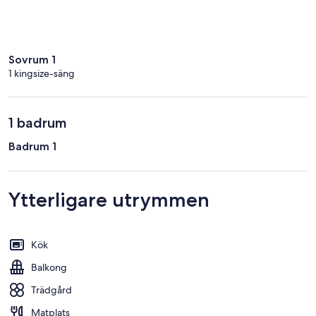
Sovrum 1
1 kingsize-säng
1 badrum
Badrum 1
Ytterligare utrymmen
Kök
Balkong
Trädgård
Matplats