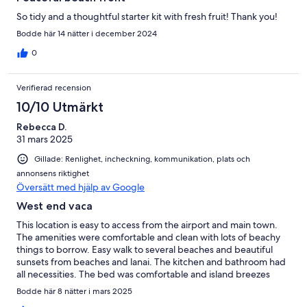
So tidy and a thoughtful starter kit with fresh fruit! Thank you!
Bodde här 14 nätter i december 2024
0
Verifierad recension
10/10 Utmärkt
Rebecca D.
31 mars 2025
Gillade: Renlighet, incheckning, kommunikation, plats och
annonsens riktighet
Översätt med hjälp av Google
West end vaca
This location is easy to access from the airport and main town.
The amenities were comfortable and clean with lots of beachy
things to borrow. Easy walk to several beaches and beautiful
sunsets from beaches and lanai. The kitchen and bathroom had
all necessities. The bed was comfortable and island breezes
were amazing. All in all a great experience.
Bodde här 8 nätter i mars 2025