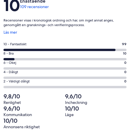
10
Enastående
109 recensioner
Recensioner visas i kronologisk ordning och har, om inget annat anges,
genomgått en gransknings- och verifieringsprocess.
Öppnas
Läs mer
i
ett
10
10 - Fantastiskt
99
nytt
-
fönster
8
8 - Bra
10
Fantastiskt
-
i
6
6 - Okej
0
Bra
betyg.
-
i
4
4 - Dåligt
0
99
Okej
betyg.
-
av
i
2
2 - Väldigt dåligt
0
10
Dåligt
109
betyg.
-
av
i
recensioner
0
Väldigt
9,8/10
9,6/10
109
betyg.
av
dåligt
recensioner
0
Renlighet
Incheckning
109
i
9,6/10
10/10
av
recensioner
betyg.
109
Kommunikation
Läge
0
10/10
recensioner
av
Annonsens riktighet