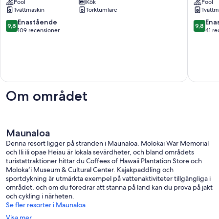
Beach
Pool
Kök
5
Pool
Tvättmaskin
Torktumlare
Tvättm
Resort
Bath
Diskpriser
2:
9.8
9.8
Enastående
Ena
9,8
9,8
Kaluakoi
a
av
av
109 recensioner
41 re
våninge
10,
10,
Ocean
Enastående,
Enaståe
Front
109 recensioner
41 recen
med
Ford
Escape
maunalo
Om området
Maunaloa
Denna resort ligger på stranden i Maunaloa. Molokai War Memorial
och Ili ili opae Heiau är lokala sevärdheter, och bland områdets
turistattraktioner hittar du Coffees of Hawaii Plantation Store och
Molokaʻi Museum & Cultural Center. Kajakpaddling och
sportdykning är utmärkta exempel på vattenaktiviteter tillgängliga i
området, och om du föredrar att stanna på land kan du prova på jakt
och cykling i närheten.
Se fler resorter i Maunaloa
Visa mer