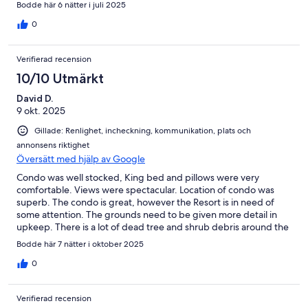
Bodde här 6 nätter i juli 2025
0
Verifierad recension
10/10 Utmärkt
David D.
9 okt. 2025
Gillade: Renlighet, incheckning, kommunikation, plats och
annonsens riktighet
Översätt med hjälp av Google
Condo was well stocked, King bed and pillows were very
comfortable. Views were spectacular. Location of condo was
superb. The condo is great, however the Resort is in need of
some attention. The grounds need to be given more detail in
upkeep. There is a lot of dead tree and shrub debris around the
grounds. This has nothing to do with condo. The owners have
Bodde här 7 nätter i oktober 2025
done a great job with the condo.
0
Verifierad recension