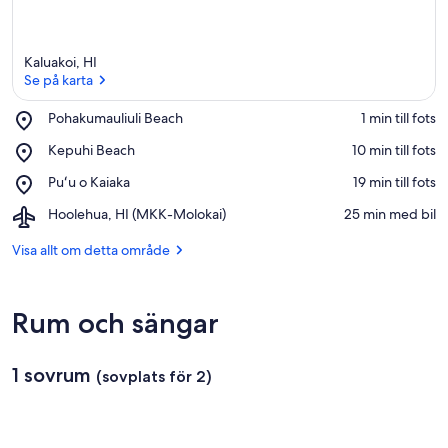
Kaluakoi, HI
Se på karta
Place,
Pohakumauliuli Beach
‪1 min till fots‬
Pohakumauliuli
Se på karta
Place,
Kepuhi Beach
‪10 min till fots‬
Beach
Kepuhi
Place,
Puʻu o Kaiaka
‪19 min till fots‬
Beach
Puʻu
Airport,
Hoolehua, HI (MKK-Molokai)
‪25 min med bil‬
o
Hoolehua,
Kaiaka
HI
Visa allt om detta område
(MKK-
Molokai)
Rum och sängar
1 sovrum
(sovplats för 2)