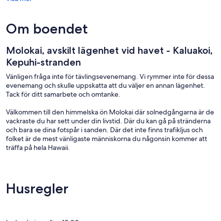
Om boendet
Molokai, avskilt lägenhet vid havet - Kaluakoi,
Kepuhi-stranden
Vänligen fråga inte för tävlingsevenemang. Vi rymmer inte för dessa
evenemang och skulle uppskatta att du väljer en annan lägenhet.
Tack för ditt samarbete och omtanke.
Välkommen till den himmelska ön Molokai där solnedgångarna är de
vackraste du har sett under din livstid. Där du kan gå på stränderna
och bara se dina fotspår i sanden. Där det inte finns trafikljus och
folket är de mest vänligaste människorna du någonsin kommer att
träffa på hela Hawaii.
Vår lägenhet har en king size-säng i loftat område med gott om
förvaring för dina kläder. Köket har gott om plats och utrymme med
alla dina matlagningsbehov. Vi har ett separat bufféområde för
Husregler
lagring. Det finns en ugn med fyra brännare spis med separat
mikrovågsugn. Vi har en liten diskmaskin. Vi har tvättmaskin /
torktumlare med extra stor kapacitet. Vår lägenhet är mycket
välskött och är mycket ren .... med en stark trappa till loftet.