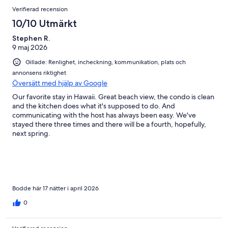
109
Recensioner
Verifierad recension
recensioner
10/10 Utmärkt
Stephen R.
9 maj 2026
Gillade: Renlighet, incheckning, kommunikation, plats och
annonsens riktighet
Översätt med hjälp av Google
Our favorite stay in Hawaii. Great beach view, the condo is clean
and the kitchen does what it's supposed to do. And
communicating with the host has always been easy. We've
stayed there three times and there will be a fourth, hopefully,
next spring.
Bodde här 17 nätter i april 2026
0