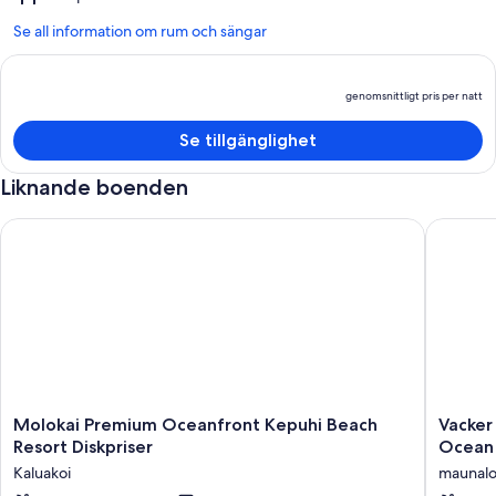
Se all information om rum och sängar
genomsnittligt pris per natt
P
ä
Se tillgänglighet
g
p
Liknande boenden
p
n
Molokai Premium Oceanfront Kepuhi Beach Resort Diskpriser
Vacker M
Molokai
Vacker
Molokai Premium Oceanfront Kepuhi Beach
Vacker
Premium
Molokai.
Resort Diskpriser
Ocean 
Oceanfront
2Bdr
Kaluakoi
maunal
Kepuhi
1.