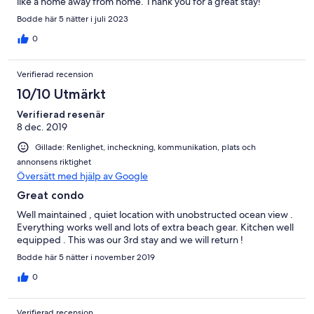
like a home away from home. Thank you for a great stay!
Bodde här 5 nätter i juli 2023
0
Verifierad recension
10/10 Utmärkt
Verifierad resenär
8 dec. 2019
Gillade: Renlighet, incheckning, kommunikation, plats och
annonsens riktighet
Översätt med hjälp av Google
Great condo
Well maintained , quiet location with unobstructed ocean view .
Everything works well and lots of extra beach gear. Kitchen well
equipped . This was our 3rd stay and we will return !
Bodde här 5 nätter i november 2019
0
Verifierad recension