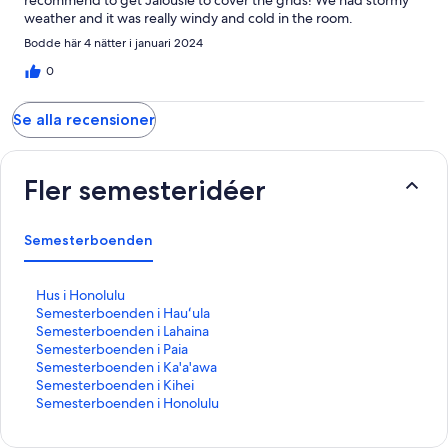
weather and it was really windy and cold in the room.
Bodde här 4 nätter i januari 2024
0
Se alla recensioner
Fler semesteridéer
Semesterboenden
L
Hus i Honolulu
ä
L
Semesterboenden i Hauʻula
n
ä
L
Semesterboenden i Lahaina
k
n
ä
L
Semesterboenden i Paia
t
k
n
ä
L
Semesterboenden i Ka'a'awa
i
t
k
n
ä
L
Semesterboenden i Kihei
l
i
t
k
n
ä
L
Semesterboenden i Honolulu
l
l
i
t
k
n
ä
s
l
l
i
t
k
n