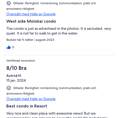
Gillade: Renlighet, incheckning, kommunikation, plats och
annonsens riktighet
Översätt med hjälp av Google
West side Molokai condo
The condo is just as advertised in the photos. It is secluded, very
quiet. It is not far to walk to get in the water.
Bodde här 5 nätter i augusti 2023
0
Verifierad recension
8/10 Bra
Astrid H.
15 jan. 2024
Gillade: Renlighet, incheckning, kommunikation, plats och
annonsens riktighet
Översätt med hjälp av Google
Best condo in Resort
Very nice and clean place with awesome views! But we
recommend to get Jalousie to cover the grids! We had stormy