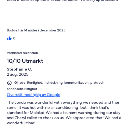
the Brita water filter, working ice maker (plus extra trays), and
the generous supply of towels. The king-sized bed was
extremely comfortable.The shower was excellent—extra tall
with a curved rod, which was much appreciated (especially at
5'11"). There are plenty of comfortable seating options
throughout the condo. Grocery prices were exactly what you’d
Bodde här 14 nätter i december 2025
expect for small-town island living—no surprises. The island
0
itself is very friendly and welcoming.
Verifierad recension
10/10 Utmärkt
Stephanie O.
2 aug. 2025
Gillade: Renlighet, incheckning, kommunikation, plats och
annonsens riktighet
Översätt med hjälp av Google
The condo was wonderful with everything we needed and then
some. It was hot with no air conditioning, but I think that’s
standard for Molokai. We had a tsunami warning during our stay
and Cheryl called to check on us. We appreciated that! We had a
wonderful time!