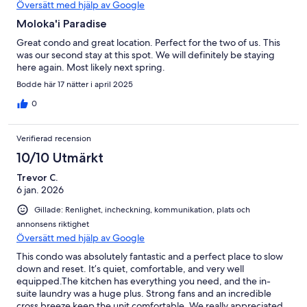
Översätt med hjälp av Google
Moloka'i Paradise
Great condo and great location. Perfect for the two of us. This
was our second stay at this spot. We will definitely be staying
here again. Most likely next spring.
Bodde här 17 nätter i april 2025
0
Verifierad recension
10/10 Utmärkt
Trevor C.
6 jan. 2026
Gillade: Renlighet, incheckning, kommunikation, plats och
annonsens riktighet
Översätt med hjälp av Google
This condo was absolutely fantastic and a perfect place to slow
down and reset. It’s quiet, comfortable, and very well
equipped.The kitchen has everything you need, and the in-
suite laundry was a huge plus. Strong fans and an incredible
cross breeze keep the unit comfortable. We really appreciated