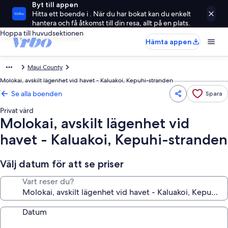
Byt till appen
Hitta ett boende i . När du har bokat kan du enkelt
hantera och få åtkomst till din resa, allt på en plats.
Hoppa till huvudsektionen
Hämta appen
Maui County
Molokai, avskilt lägenhet vid havet - Kaluakoi, Kepuhi-stranden
Se alla boenden
Spara
Privat värd
Molokai, avskilt lägenhet vid
havet - Kaluakoi, Kepuhi-stranden
Välj datum för att se priser
Vart reser du?
Datum