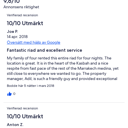
9,6/10
recensioner
av
Annonsens riktighet
73
Recensioner
Verifierad recension
recensioner
10/10 Utmärkt
Joe P.
14 apr. 2018
Översätt med hjälp av Google
Fantastic riad and excellent service
My family of four rented this entire riad for four nights. The
location is great. It is in the heart of the Kasbah and a nice
respite from fast pace of the rest of the Marrakech medina, yet
still close to everywhere we wanted to go. The property
manager, Adil, is such a friendly guy and provided exceptional
service throughout our stay (do note if you rent the whole place
Bodde här 5 nätter i mars 2018
that he resides on site). We ate breakfasts and one lunch at the
riad and the food was delicious. The actual riad looks just like the
0
pictures here. We would stay at this riad again and recommend
it!
Verifierad recension
10/10 Utmärkt
Anton Z.