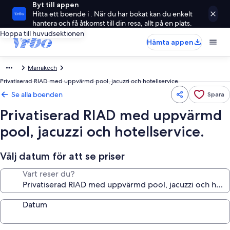
Byt till appen
Hitta ett boende i . När du har bokat kan du enkelt
hantera och få åtkomst till din resa, allt på en plats.
Hoppa till huvudsektionen
Hämta appen
Marrakech
Privatiserad RIAD med uppvärmd pool, jacuzzi och hotellservice.
Se alla boenden
Spara
Privatiserad RIAD med uppvärmd
pool, jacuzzi och hotellservice.
Välj datum för att se priser
Vart reser du?
Datum