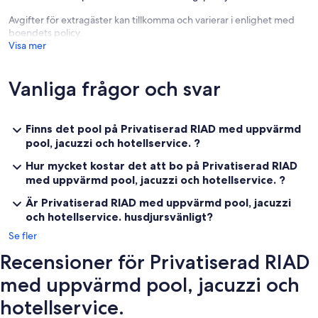
Avgifter för extragäster kan tillkomma och varierar i enlighet med
Vi erbjuder en transfer till flygplatsen och utflykter till förmånliga
boendets policy.
priser. Tveka inte att be oss om vår broschyr med information om
Visa mer
dessa tjänster.
"La Kasbah de Jade" svarar på en ekologisk inställning med respekt
Vanliga frågor och svar
för miljön. 2014 slutförde vi renoveringen med en önskan att
respektera marockansk kunskap och använda traditionella material
(trä från regionen, målning i Tadelakt). Vår Riad har solpaneler, en
värmepump som minskar den elektriska förbrukningen. Genom att
Finns det pool på Privatiserad RIAD med uppvärmd
köpa färska och detaljhandelsprodukter kan vi minska vårt avfall
pool, jacuzzi och hotellservice. ?
medan vi driver den lokala ekonomin.
Hur mycket kostar det att bo på Privatiserad RIAD
Riaden har 4 vackra och stora sviter med badrum och toalett.
med uppvärmd pool, jacuzzi och hotellservice. ?
Är Privatiserad RIAD med uppvärmd pool, jacuzzi
WiFi finns gratis.
och hotellservice. husdjursvänligt?
Se fler
Recensioner för Privatiserad RIAD
med uppvärmd pool, jacuzzi och
hotellservice.