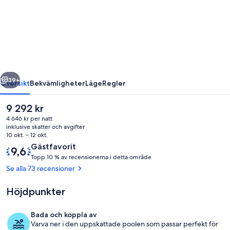
RIAD
med
uppvärmd
pool,
jacuzzi
regående
Nästa
och
39+
Översikt
Bekvämligheter
Läge
Regler
hotellservice.
Det
9 292 kr
nuvarande
4 646 kr per natt
priset
inklusive skatter och avgifter
är
10 okt. – 12 okt.
9 292 kr
Recensioner
9,6
Gästfavorit
T
av
Topp 10 % av recensionerna i detta område
o
10,
Se alla 73 recensioner
p
Gästfavorit
p
Höjdpunkter
Pool
1
0
Bada och koppla av
Varva ner i den uppskattade poolen som passar perfekt för