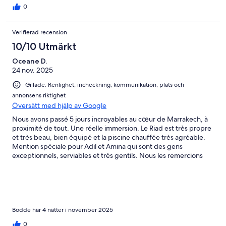
0
Verifierad recension
10/10 Utmärkt
Oceane D.
24 nov. 2025
Gillade: Renlighet, incheckning, kommunikation, plats och
annonsens riktighet
Översätt med hjälp av Google
Nous avons passé 5 jours incroyables au cœur de Marrakech, à
proximité de tout. Une réelle immersion. Le Riad est très propre
et très beau, bien équipé et la piscine chauffée très agréable.
Mention spéciale pour Adil et Amina qui sont des gens
exceptionnels, serviables et très gentils. Nous les remercions
vraiment car sans eux notre séjour n’aurait pas été le même.
Merci d’avoir organisé l’anniversaire de mon mari, tout cela a été
super bien géré ! Nous gardons de beaux souvenirs. Le
propriétaire Salim, que j’ai pu avoir par message, très gentil
également. Avait bien transmis toutes les informations à Adil
avant notre arrivée. Pour conclure, nous recommandons
Bodde här 4 nätter i november 2025
vivement ce Riad !
0