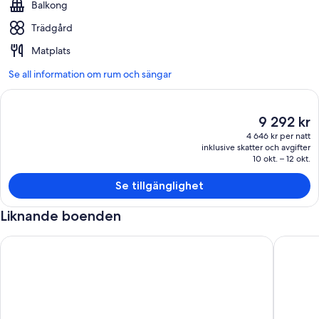
Balkong
Trädgård
Matplats
Se all information om rum och sängar
Det
9 292 kr
nuvarande
4 646 kr per natt
priset
inklusive skatter och avgifter
är
10 okt. – 12 okt.
9 292 kr
Se tillgänglighet
Liknande boenden
EXKLUSIVT, AUTHENTISK RIAD I MEDINA. ÖVERFÖRANDE P
Lyxvilla