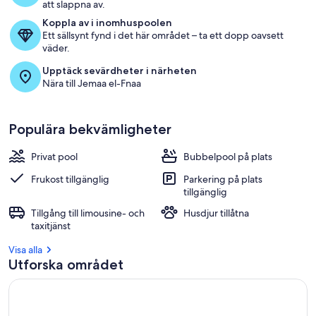
%
att slappna av.
Koppla av i inomhuspoolen
a
Ett sällsynt fynd i det här området – ta ett dopp oavsett
v
väder.
r
Upptäck sevärdheter i närheten
e
Nära till Jemaa el-Fnaa
c
e
n
Populära bekvämligheter
s
i
o
Privat pool
Bubbelpool på plats
n
e
Frukost tillgänglig
Parkering på plats
r
tillgänglig
n
Tillgång till limousine- och
Husdjur tillåtna
a
taxitjänst
i
Visa alla
Utforska området
d
e
t
t