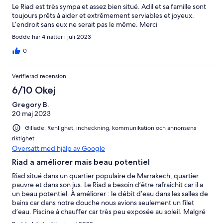
Le Riad est très sympa et assez bien situé. Adil et sa famille sont
toujours prêts à aider et extrêmement serviables et joyeux.
L’endroit sans eux ne serait pas le même. Merci
Bodde här 4 nätter i juli 2023
0
Verifierad recension
6/10 Okej
Gregory B.
20 maj 2023
Gillade: Renlighet, incheckning, kommunikation och annonsens
riktighet
Översätt med hjälp av Google
Riad a améliorer mais beau potentiel
Riad situé dans un quartier populaire de Marrakech, quartier
pauvre et dans son jus. Le Riad a besoin d’être rafraîchit car il a
un beau potentiel. À améliorer : le débit d’eau dans les salles de
bains car dans notre douche nous avions seulement un filet
d’eau. Piscine à chauffer car très peu exposée au soleil. Malgré
tout nous avons passé un bon séjour car nous avions prévu de