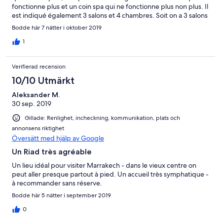
fonctionne plus et un coin spa qui ne fonctionne plus non plus. Il
est indiqué également 3 salons et 4 chambres. Soit on a 3 salons
et 3 chambres soit 2 salons et 4 chambres. Mais le
Bodde här 7 nätter i oktober 2019
salon/chambre du rez de chaussée est peu praticable car trop
de couchage dans la même pièce avec en plus une cheminée.
1
L'annonce doit être revue à propos de ces manques. Nous
étions à 6 personnes et c'était confortable. Pour 10 personnes le
Verifierad recension
riad n'est pas commode et pour peu que l'on soit en période
froide, il n'y a plus de salon fermé.
10/10 Utmärkt
Aleksander M.
30 sep. 2019
Gillade: Renlighet, incheckning, kommunikation, plats och
annonsens riktighet
Översätt med hjälp av Google
Un Riad très agréable
Un lieu idéal pour visiter Marrakech - dans le vieux centre on
peut aller presque partout à pied. Un accueil très symphatique -
à recommander sans réserve.
Bodde här 5 nätter i september 2019
0