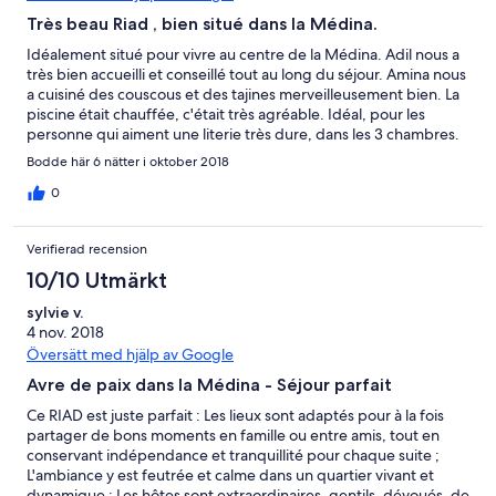
Très beau Riad , bien situé dans la Médina.
Idéalement situé pour vivre au centre de la Médina. Adil nous a
très bien accueilli et conseillé tout au long du séjour. Amina nous
a cuisiné des couscous et des tajines merveilleusement bien. La
piscine était chauffée, c'était très agréable. Idéal, pour les
personne qui aiment une literie très dure, dans les 3 chambres.
Petit probleme technique, le débit d'arrivée d'eau et les
Bodde här 6 nätter i oktober 2018
évacuations dans les douches étaient très faible et difficile. Belle
rencontre et bon séjour. A Revisiter un jour.
0
Verifierad recension
10/10 Utmärkt
sylvie v.
4 nov. 2018
Översätt med hjälp av Google
Avre de paix dans la Médina - Séjour parfait
Ce RIAD est juste parfait : Les lieux sont adaptés pour à la fois
partager de bons moments en famille ou entre amis, tout en
conservant indépendance et tranquillité pour chaque suite ;
L'ambiance y est feutrée et calme dans un quartier vivant et
dynamique ; Les hôtes sont extraordinaires, gentils, dévoués, de