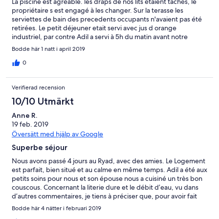
La piscine est agréable. les draps de nos lits étaient tachés, le
propriétaire s est engagé à les changer. Sur la terasse les
serviettes de bain des precedents occupants n'avaient pas été
retirées. Le petit déjeuner etait servi avec jus d orange
industriel, par contre Adil a servi à 5h du matin avant notre
départ. Nous ne sommes restés qu une nuit.
Bodde här 1 natt i april 2019
0
Verifierad recension
10/10 Utmärkt
Anne R.
19 feb. 2019
Översätt med hjälp av Google
Superbe séjour
Nous avons passé 4 jours au Ryad, avec des amies. Le Logement
est parfait, bien situé et au calme en même temps. Adil a été aux
petits soins pour nous et son épouse nous a cuisiné un très bon
couscous. Concernant la literie dure et le débit d’eau, vu dans
d’autres commentaires, je tiens à préciser que, pour avoir fait
plusieurs Ryad à Marrakech, c’est partout pareil. Merci encore
Bodde här 4 nätter i februari 2019
pour ce séjour, parfait! ma sœur etait ravie de son week end