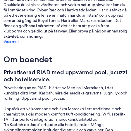
Doukkala är lokala sevärdheter, och vackra naturupplevelser kan du
få i området kring Cyber Parc och Harti-trädgården. Har du tänkt gå
på ett evenemang eller se en match när du är i stan? Kolla upp vad
som är på gång på Royal Tennis Harti eller Marrakeshstadion. Det
finns en golfbana i närheten, så det är bara att plocka fram
klubborna och ge dig ut på fairway. Eller prova på någon annan rolig
aktivitet, som ridning.
Visa mer
Om boendet
Privatiserad RIAD med uppvärmd pool, jacuzzi
och hotellservice.
Privatisering av en RIAD i hjärtat av Medina i Marrakech, i det
kungliga distriktet i Kasbah, nära de saadiska gravarna. Lugn, lyx och
förfining. Uppvärmd pool, jacuzzi.
Upptäck ett välkomnande och äkta Marocko i ett traditionellt och
charmigt hus där modern komfort (luftkonditionering, Wifi, satellit-
TV ...) är perfekt integrerad i marockansk arkitektur.
"La Kasbah de Jade" erbjuder alla hotelltjänster. Många
avkopplingsområden inbjuder dig att vila och varva ner. Den