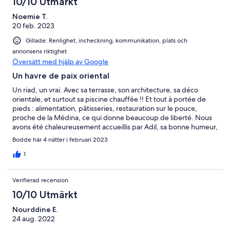
10/10 Utmärkt
Noemie T.
20 feb. 2023
Gillade: Renlighet, incheckning, kommunikation, plats och
annonsens riktighet
Översätt med hjälp av Google
Un havre de paix oriental
Un riad, un vrai. Avec sa terrasse, son architecture, sa déco
orientale, et surtout sa piscine chauffée !! Et tout à portée de
pieds : alimentation, pâtisseries, restauration sur le pouce,
proche de la Médina, ce qui donne beaucoup de liberté. Nous
avons été chaleureusement accueillis par Adil, sa bonne humeur,
son sens du partage et ses précieux conseils, et Amina, avec ses
Bodde här 4 nätter i februari 2023
délicieux petits plats (difficile de choisir lequel était le meilleur).
Une adresse à garder précieusement !
1
Verifierad recension
10/10 Utmärkt
Nourddine E.
24 aug. 2022