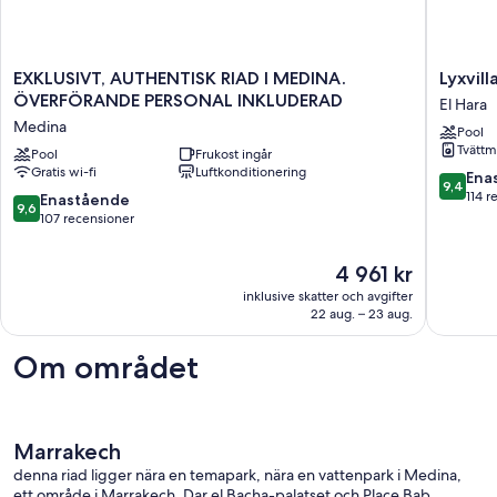
EXKLUSIVT,
Lyxvilla
EXKLUSIVT, AUTHENTISK RIAD I MEDINA.
Lyxvil
AUTHENTISK
med
ÖVERFÖRANDE PERSONAL INKLUDERAD
El Hara
RIAD
privat
Medina
Pool
I
pool
Tvättm
MEDINA.
Pool
Frukost ingår
i
Gratis wi-fi
Luftkonditionering
ÖVERFÖRANDE
lugnt
9.4
Ena
9,4
PERSONAL
landsby
av
114 r
9.6
Enastående
9,6
INKLUDERAD
El
10,
av
107 recensioner
Medina
Hara
Enaståe
10,
114 rece
Enastående,
Priset
4 961 kr
107 recensioner
är
inklusive skatter och avgifter
4 961 kr
22 aug. – 23 aug.
Om området
Marrakech
denna riad ligger nära en temapark, nära en vattenpark i Medina,
ett område i Marrakech. Dar el Bacha-palatset och Place Bab