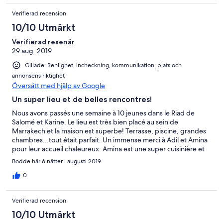
Verifierad recension
10/10 Utmärkt
Verifierad resenär
29 aug. 2019
Gillade: Renlighet, incheckning, kommunikation, plats och
annonsens riktighet
Översätt med hjälp av Google
Un super lieu et de belles rencontres!
Nous avons passés une semaine à 10 jeunes dans le Riad de
Salomé et Karine. Le lieu est très bien placé au sein de
Marrakech et la maison est superbe! Terrasse, piscine, grandes
chambres...tout était parfait. Un immense merci à Adil et Amina
pour leur accueil chaleureux. Amina est une super cuisinière et
Adil était toujours là en cas de besoin, et ce, qu’elle que soit
Bodde här 6 nätter i augusti 2019
l’heure. Nous saurons conseiller cette location à l’avenir. À
bientôt j’espère
0
Verifierad recension
10/10 Utmärkt