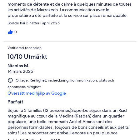
moments de détente et de calme à quelques minutes de toutes
les activités de Marrakech. La communication avec le
propriétaire a été parfaite et le service sur place remarquable.
Bodde här 3 nätter i april 2025
0
Verifierad recension
10/10 Utmärkt
Nicolas M.
14 mars 2025
Gillade: Renlighet, incheckning, kommunikation, plats och
annonsens riktighet
Översätt med hjälp av Google
Parfait
Séjour à 3 familles (12 personnes)Superbe séjour dans un Riad
magnifique au cœur de la Médina (Kasbah) dans un quartier
populaire, une belle immersion.Adil et Amina sont des
personnes formidables, toujours de bons conseils et aux petits
soins ! Les rencontrer ont embelli encore un peu plus nos
vacances.Merci à eux et également à Salim pour leur