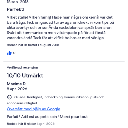
15 sep. 2018
Perfekt!
Vilket ställe! Vilken familj! Hade man några önskemål var det
bara fråga. Fick en guidad tur av ägaren direkt vi kom tips på
olika äventyr och priser Ända nackdelen var språk barriären
Svårt att kommunicera men vi kämpade på för att förstå
varandra ändå Tack för att vi fick bo hos er med vänliga
hälsningar Anton , Staffan och Natalie
Bodde här 15 nätter i augusti 2018
0
Verifierad recension
10/10 Utmärkt
Maxime D.
8 apr. 2026
Gillade: Renlighet, incheckning, kommunikation, plats och
annonsens riktighet
Översätt med hjälp av Google
Parfait ! Adil est au petit soin ! Merci pour tout
Bodde här 5 nätter i april 2026