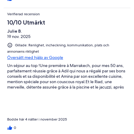
Verifierad recension
10/10 Utmärkt
Julie B.
19 nov. 2025
Gillade: Renlighet, incheckning, kommunikation, plats och
annonsens riktighet
Översätt med hjälp av Google
Un séjour au top !Une première à Marrakech, pour mes 50 ans,
parfaitement réussie grâce à Adil qui nous a régalé par ses bons
conseils et sa disponibilité et Amina par son excellente cuisine,
mention spéciale pour son couscous royal.Et le Riad, une
merveille, détente assurée grâce à la piscine et le jacuzzi, après
une journée de balade et de découverte. Je recommande
virement !
Bodde här 4 nätter i november 2025
0