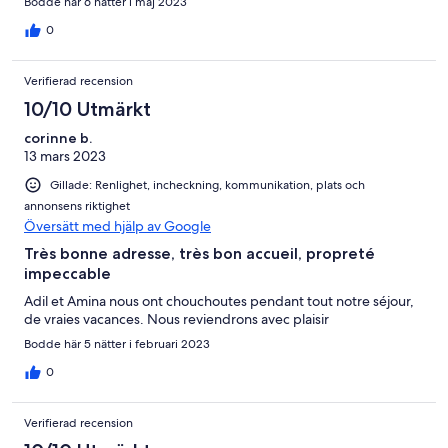
Bodde här 6 nätter i maj 2023
passer peu de temps sur place mais plutôt en excursions.
0
Verifierad recension
10/10 Utmärkt
corinne b.
13 mars 2023
Gillade: Renlighet, incheckning, kommunikation, plats och
annonsens riktighet
Översätt med hjälp av Google
Très bonne adresse, très bon accueil, propreté
impeccable
Adil et Amina nous ont chouchoutes pendant tout notre séjour,
de vraies vacances. Nous reviendrons avec plaisir
Bodde här 5 nätter i februari 2023
0
Verifierad recension