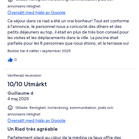
annonsens riktighet
Översätt med hjälp av Google
Ce séjour dans ce riad a été un vrai bonheur! Tout est conforme
à l'annonce, le personnel nous a concocté des dîners et des
petits déjeuners au top, il était en plus de très bon conseil pour
les visites et les déplacements dans la ville. La piscine était
parfaite pour les 8 personnes que nous étions, et la terrasse sur
le toit un endroit idéal et calme (d'ailleurs l'ensemble du riad est
Bodde här 4 nätter i september 2025
super calme dans une petite rue tranquille de la Kasbah, avec
marché local à proximité) pour apprécier la détente et le repos
0
après une journée dans les souks de Marrakech ! A conseiller
fortement!
Verifierad recension
10/10 Utmärkt
Guillaume d.
4 maj 2025
Gillade: Renlighet, incheckning, kommunikation, plats och
annonsens riktighet
Översätt med hjälp av Google
Un Riad très agréable
Parfaitement placé au cœur de la médina ce lieux offre des