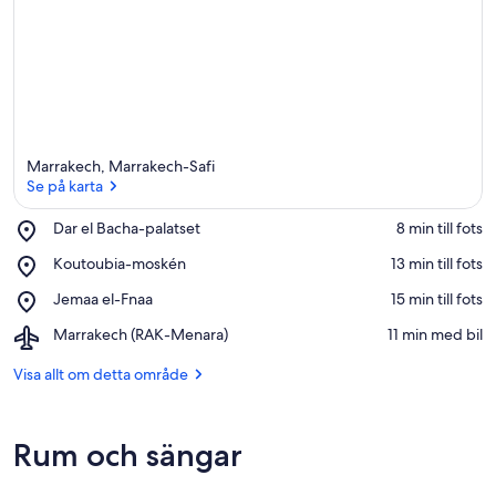
a
o
m
r
å
d
e
Marrakech, Marrakech-Safi
Se på karta
Place,
Dar el Bacha-palatset
‪8 min till fots‬
Dar
Se på karta
Place,
Koutoubia-moskén
‪13 min till fots‬
el
Koutoubia-
Bacha-
Place,
Jemaa el-Fnaa
‪15 min till fots‬
moskén
palatset
Jemaa
Airport,
Marrakech (RAK-Menara)
‪11 min med bil‬
el-
Marrakech
Fnaa
(RAK-
Visa allt om detta område
Menara)
Rum och sängar