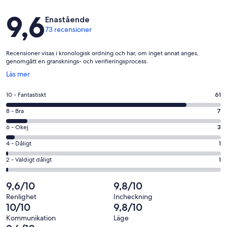
Recensioner
9,6
Enastående
73 recensioner
Recensioner visas i kronologisk ordning och har, om inget annat anges,
genomgått en gransknings- och verifieringsprocess.
Öppnas
Läs mer
i
ett
10
10 - Fantastiskt
61
nytt
-
fönster
8
8 - Bra
7
Fantastiskt
-
i
6
6 - Okej
3
Bra
betyg.
-
i
4
4 - Dåligt
1
61
Okej
betyg.
-
av
i
2
2 - Väldigt dåligt
1
7
Dåligt
73
betyg.
-
av
i
recensioner
3
Väldigt
9,6/10
9,8/10
73
betyg.
av
dåligt
recensioner
1
Renlighet
Incheckning
73
i
10/10
9,8/10
av
recensioner
betyg.
73
Kommunikation
Läge
1