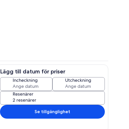
nter
Interiör
Lägg till datum för priser
Oven/stove and micro
Incheckning
Utcheckning
Resenärer
Se tillgänglighet