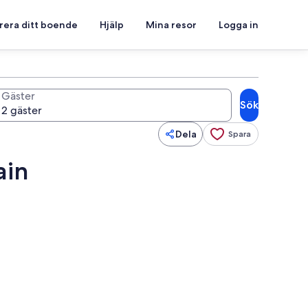
rera ditt boende
Hjälp
Mina resor
Logga in
Gäster
Sök
Dela
Spara
ain