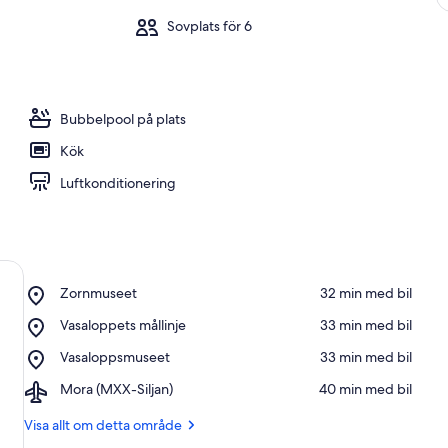
Sovplats för 6
Bubbelpool på plats
Kök
Luftkonditionering
Place,
Zornmuseet
‪32 min med bil‬
Zornmuseet
Place,
Vasaloppets mållinje
‪33 min med bil‬
Vasaloppets
Place,
Vasaloppsmuseet
‪33 min med bil‬
mållinje
Vasaloppsmuseet
Airport,
Mora (MXX-Siljan)
‪40 min med bil‬
Mora
(MXX-
Visa allt om detta område
Siljan)