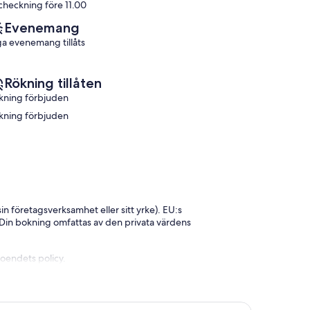
checkning före 11.00
Evenemang
ga evenemang tillåts
Rökning tillåten
kning förbjuden
kning förbjuden
n företagsverksamhet eller sitt yrke). EU:s
. Din bokning omfattas av den privata värdens
boendets policy.