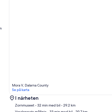
en
Mora V, Dalarna County
Se på karta
I närheten
Zornmuseet
- 32 min med bil
- 29.2 km
Vasaloppets mållinje
- 33 min med bil
- 29.7 km