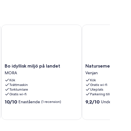
enjansjön för både vinter- och sommarbostad
Bo idyllisk miljö på landet
Natursemester vid sjön
Bo
Natursemester
Bo idyllisk miljö på landet
Natursemester vid s
idyllisk
vid
MORA
Venjan
miljö
sjön
Kök
Kök
på
Venjan
Tvättmaskin
Gratis wi-fi
landet
Venjan
Torktumlare
Uteplats
MORA
Gratis wi-fi
Parkering tillgänglig
10.0
9.2
10/10
9,2/10
Enastående
Underbart
(1 recension)
(15 re
av
av
10,
10,
Enastående,
Underbart,
(1 recension)
(15 recensioner)