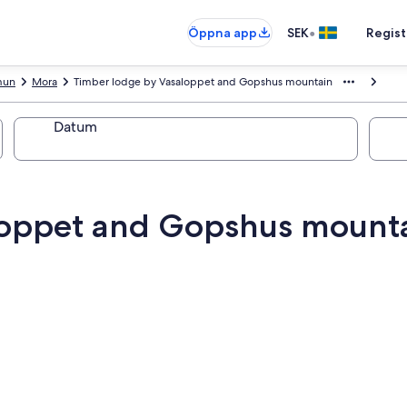
•
Öppna app
SEK
Regist
mun
Mora
Timber lodge by Vasaloppet and Gopshus mountain
Datum
loppet and Gopshus mount