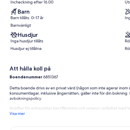
Incheckning efter 16.00
Ut
län
bra,
(5 recensioner)
Barn
Barn tillåts: 0–17 år
In
Barnvänligt
Husdjur
Inga husdjur tillåts
Rö
Husdjur ej tillåtna
Rö
Att hålla koll på
Boendenummer
6851367
Detta boende drivs av en privat värd (någon som inte agerar inom si
konsumentlagar, inklusive ångerrätten, gäller inte för din bokning
avbokningspolicy.
Avgifter för extragäster kan tillkomma och varierar i enlighet med 
Visa mer