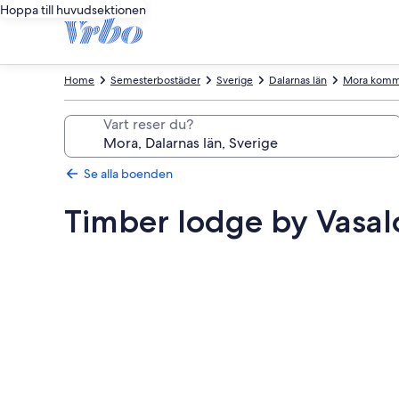
Hoppa till huvudsektionen
Home
Semesterbostäder
Sverige
Dalarnas län
Mora kom
Vart reser du?
Se alla boenden
Timber lodge by Vasa
Fotogalleri
för
Timber
lodge
by
Vasaloppet