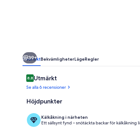
and
Gopshus
mountain
39+
Översikt
Bekvämligheter
Läge
Regler
Recensioner
Utmärkt
8,8
8,8 av 10,
Se alla 6 recensioner
Höjdpunkter
Terrace with
Kälkåkning i närheten
Ett sällsynt fynd – snötäckta backar för kälkåkning 