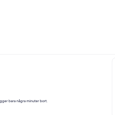
Garden in wi
Interiör
 barbecue and seating for 6
ligger bara några minuter bort.