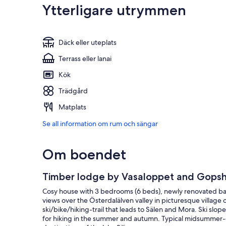
Ytterligare utrymmen
Däck eller uteplats
Terrass eller lanai
Kök
Trädgård
Matplats
Se all information om rum och sängar
Om boendet
Timber lodge by Vasaloppet and Gops
Cosy house with 3 bedrooms (6 beds), newly renovated bat
views over the Österdalälven valley in picturesque village
ski/bike/hiking-trail that leads to Sälen and Mora. Ski slop
for hiking in the summer and autumn. Typical midsummer-ce