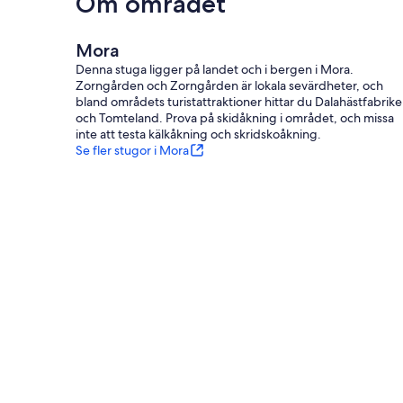
Om området
Mora
Denna stuga ligger på landet och i bergen i Mora.
Zorngården och Zorngården är lokala sevärdheter, och
bland områdets turistattraktioner hittar du Dalahästfabrik
och Tomteland. Prova på skidåkning i området, och missa
inte att testa kälkåkning och skridskoåkning.
Se fler stugor i Mora