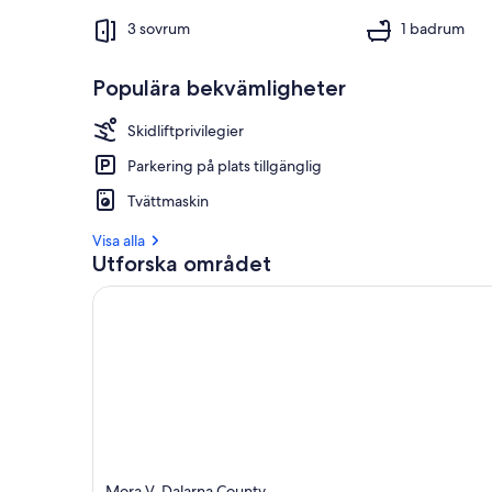
3 sovrum
1 badrum
Populära bekvämligheter
Skidliftprivilegier
Parkering på plats tillgänglig
Tvättmaskin
Visa alla
Utforska området
Mora V, Dalarna County