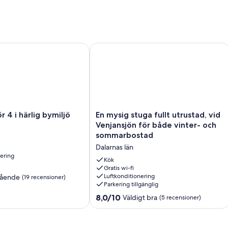
4 i härlig bymiljö
En mysig stuga fullt utrustad, vid V
En
r 4 i härlig bymiljö
En mysig stuga fullt utrustad, vid
mysig
Venjansjön för både vinter- och
stuga
sommarbostad
fullt
Dalarnas län
utrustad,
nering
vid
Kök
Venjansjön
Gratis wi-fi
Luftkonditionering
tående
(19 recensioner)
för
Parkering tillgänglig
både
vinter-
8.0
8,0/10
Väldigt bra
(5 recensioner)
och
av
r)
sommarbostad
10,
Dalarnas
Väldigt