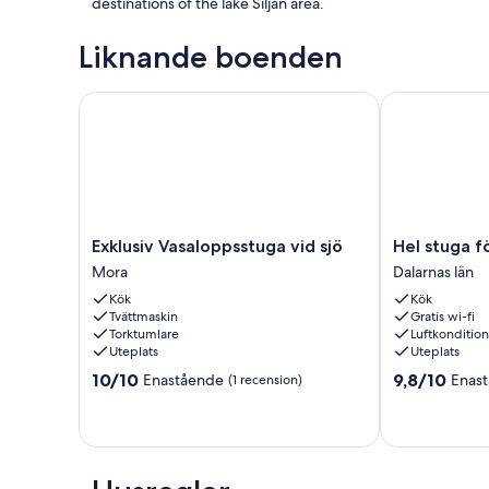
destinations of the lake Siljan area.
Liknande boenden
Exklusiv Vasaloppsstuga vid sjö
Hel stuga för 
Exklusiv
Hel
Exklusiv Vasaloppsstuga vid sjö
Hel stuga fö
Vasaloppsstuga
stuga
Mora
Dalarnas län
vid
för
Kök
Kök
sjö
4
Tvättmaskin
Gratis wi-fi
Mora
i
Torktumlare
Luftkonditio
härlig
Uteplats
Uteplats
bymiljö
10.0
9.8
10/10
9,8/10
Enastående
Enas
(1 recension)
Dalarnas
av
av
län
10,
10,
Enastående,
Enastående,
(1 recension)
(19 recensione