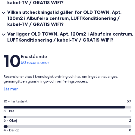
kabel-TV / GRATIS WIFI?
Vilken utcheckningstid gäller för OLD TOWN, Apt.
120m2 i Albufeira centrum, LUFTKonditionering /
kabel-TV / GRATIS WIFI?
Var ligger OLD TOWN, Apt. 120m2 i Albufeira centrum,
LUFTKonditionering / kabel-TV / GRATIS WIFI?
Recensioner
10
Enastående
60 recensioner
Recensioner visas i kronologisk ordning och har, om inget annat anges,
genomgått en gransknings- och verifieringsprocess.
Öppnas
Läs mer
i
ett
10
10 - Fantastiskt
57
nytt
-
fönster
8
8 - Bra
1
Fantastiskt
-
i
6
6 - Okej
2
Bra
betyg.
-
i
4
4 - Dåligt
0
57
Okej