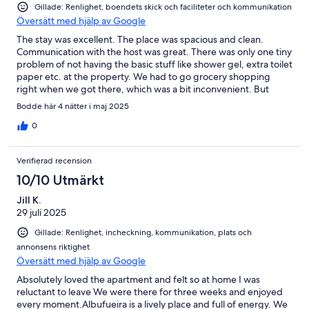
Gillade: Renlighet, boendets skick och faciliteter och kommunikation
Översätt med hjälp av Google
The stay was excellent. The place was spacious and clean.
Communication with the host was great. There was only one tiny
problem of not having the basic stuff like shower gel, extra toilet
paper etc. at the property. We had to go grocery shopping
right when we got there, which was a bit inconvenient. But
otherwise, it was an amazing and comfortable stay :)
Bodde här 4 nätter i maj 2025
0
Verifierad recension
10/10 Utmärkt
Jill K.
29 juli 2025
Gillade: Renlighet, incheckning, kommunikation, plats och
annonsens riktighet
Översätt med hjälp av Google
Absolutely loved the apartment and felt so at home I was
reluctant to leave We were there for three weeks and enjoyed
every moment.Albufueira is a lively place and full of energy. We