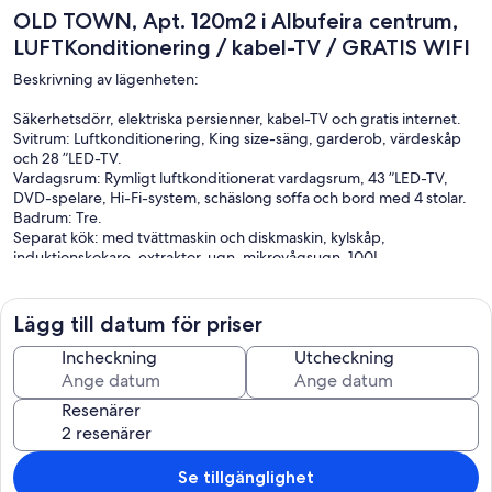
OLD TOWN, Apt. 120m2 i Albufeira centrum,
LUFTKonditionering / kabel-TV / GRATIS WIFI
Beskrivning av lägenheten:
Säkerhetsdörr, elektriska persienner, kabel-TV och gratis internet.
Svitrum: Luftkonditionering, King size-säng, garderob, värdeskåp
och 28 ”LED-TV.
Vardagsrum: Rymligt luftkonditionerat vardagsrum, 43 ”LED-TV,
DVD-spelare, Hi-Fi-system, schäslong soffa och bord med 4 stolar.
Badrum: Tre.
Separat kök: med tvättmaskin och diskmaskin, kylskåp,
induktionskokare, extraktor, ugn, mikrovågsugn, 100L
batterilagring, brödrost, kaffebryggare, magi Wand, vattenkokare,
strykbräda och allt köket behövs. Servis och bestick ingår samt
rengöringsartiklar (inkluderar dammsugare).
Lägg till datum för priser
Balkong: Med klädställ, förvaringsutrymme och bord med 2 stolar.
Interiörterrass: Med bord och 4 stolar.
Incheckning
Utcheckning
Gemensam terrass: med fyra solstolar.
Resenärer
Denna moderna lägenhet är redo att erbjuda kvalitetsturism till våra
gäster. Vid ankomst kommer de att ha ett välkomnande erbjudande
som har ett syfte: att få dem att känna sig som hemma. Välkommen.
Se tillgänglighet