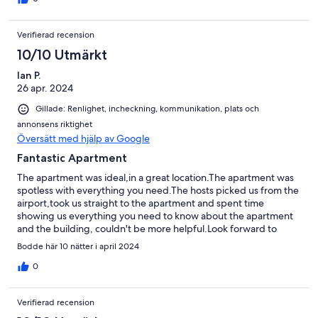
Verifierad recension
10/10 Utmärkt
Ian P.
26 apr. 2024
Gillade: Renlighet, incheckning, kommunikation, plats och
annonsens riktighet
Översätt med hjälp av Google
Fantastic Apartment
The apartment was ideal,in a great location.The apartment was
spotless with everything you need.The hosts picked us from the
airport,took us straight to the apartment and spent time
showing us everything you need to know about the apartment
and the building, couldn't be more helpful.Look forward to
returning as soon as we can.
Bodde här 10 nätter i april 2024
0
Verifierad recension