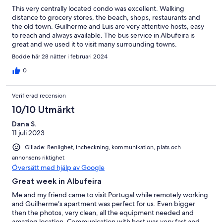
This very centrally located condo was excellent. Walking
distance to grocery stores, the beach, shops, restaurants and
the old town. Guilherme and Luis are very attentive hosts, easy
to reach and always available. The bus service in Albufeira is
great and we used it to visit many surrounding towns.
Wonderful holiday!
Bodde här 28 nätter i februari 2024
0
Verifierad recension
10/10 Utmärkt
Dana S.
11 juli 2023
Gillade: Renlighet, incheckning, kommunikation, plats och
annonsens riktighet
Översätt med hjälp av Google
Great week in Albufeira
Me and my friend came to visit Portugal while remotely working
and Guilherme‘s apartment was perfect for us. Even bigger
then the photos, very clean, all the equipment needed and
amazing location. Communication with host was very fast and