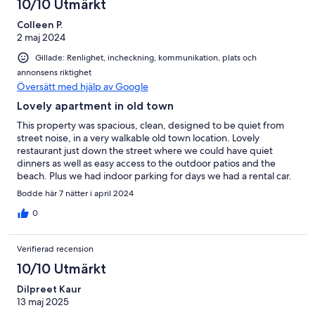
10/10 Utmärkt
Colleen P.
2 maj 2024
Gillade: Renlighet, incheckning, kommunikation, plats och
annonsens riktighet
Översätt med hjälp av Google
Lovely apartment in old town
This property was spacious, clean, designed to be quiet from
street noise, in a very walkable old town location. Lovely
restaurant just down the street where we could have quiet
dinners as well as easy access to the outdoor patios and the
beach. Plus we had indoor parking for days we had a rental car.
The two brothers are lovely gentlemen. Highly recommend.
Bodde här 7 nätter i april 2024
0
Verifierad recension
10/10 Utmärkt
Dilpreet Kaur
13 maj 2025