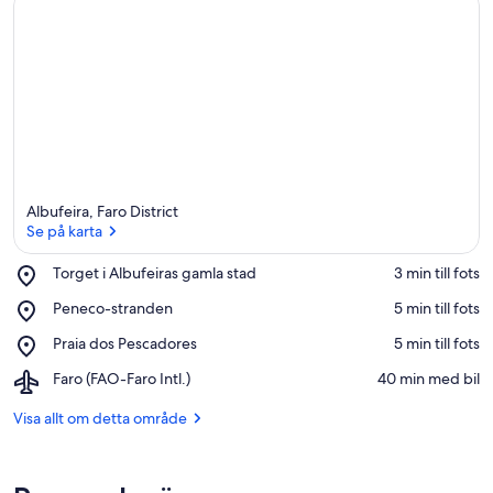
Albufeira, Faro District
Se på karta
Place,
Torget i Albufeiras gamla stad
‪3 min till fots‬
Torget
Se på karta
Place,
Peneco-stranden
‪5 min till fots‬
i
Peneco-
Albufeiras
Place,
Praia dos Pescadores
‪5 min till fots‬
stranden
gamla
Praia
stad
Airport,
Faro (FAO-Faro Intl.)
‪40 min med bil‬
dos
Faro
Pescadores
(FAO-
Visa allt om detta område
Faro
Intl.)