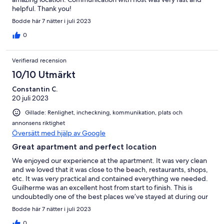
helpful. Thank you!
Bodde här 7 nätter i juli 2023
0
Verifierad recension
10/10 Utmärkt
Constantin C.
20 juli 2023
Gillade: Renlighet, incheckning, kommunikation, plats och
annonsens riktighet
Översätt med hjälp av Google
Great apartment and perfect location
We enjoyed our experience at the apartment. It was very clean
and we loved that it was close to the beach, restaurants, shops,
etc. It was very practical and contained everything we needed.
Guilherme was an excellent host from start to finish. This is
undoubtedly one of the best places we’ve stayed at during our
vacation in Portugal and we would definitely recommend it to
Bodde här 7 nätter i juli 2023
anyone looking for a place to stay.
0