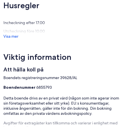
200 meter från Fisherman's Beach och tunneln. Du kan se
(49 rece
Husregler
fastigheten och kommentarerna från våra gäster genom att placera
nummer 1356752 på webbplatsen HomeAway. Från och med nu är
vi mycket välkomna.
Incheckning efter 17.00
Utcheckning före 10.00
Visa mer
Viktig information
Att hålla koll på
Boendets registreringsnummer 39628/AL
Boendenummer
6855793
Detta boende drivs av en privat värd (någon som inte agerar inom
sin företagsverksamhet eller sitt yrke). EU:s konsumentlagar,
inklusive ångerrätten, gäller inte för din bokning. Din bokning
omfattas av den privata värdens avbokningspolicy.
Avgifter för extragäster kan tillkomma och varierar i enlighet med