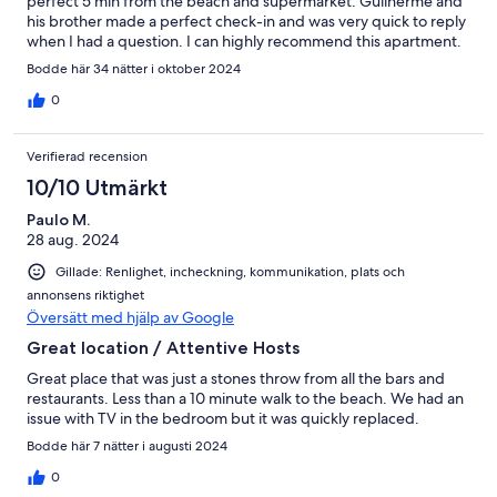
perfect 5 min from the beach and supermarket. Guilherme and
his brother made a perfect check-in and was very quick to reply
when I had a question. I can highly recommend this apartment.
Bodde här 34 nätter i oktober 2024
0
Verifierad recension
10/10 Utmärkt
Paulo M.
28 aug. 2024
Gillade: Renlighet, incheckning, kommunikation, plats och
annonsens riktighet
Översätt med hjälp av Google
Great location / Attentive Hosts
Great place that was just a stones throw from all the bars and
restaurants. Less than a 10 minute walk to the beach. We had an
issue with TV in the bedroom but it was quickly replaced.
Bodde här 7 nätter i augusti 2024
0