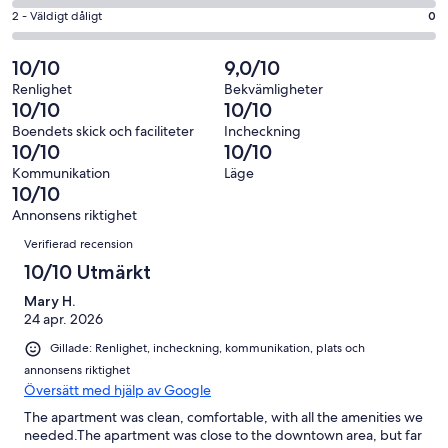
betyg.
-
av
i
2
2 - Väldigt dåligt
0
1
Dåligt
60
betyg.
-
av
i
recensioner
2
Väldigt
10/10
9,0/10
60
betyg.
av
dåligt
recensioner
0
Renlighet
Bekvämligheter
60
i
10/10
10/10
av
recensioner
betyg.
60
Boendets skick och faciliteter
Incheckning
0
10/10
10/10
recensioner
av
Kommunikation
Läge
60
10/10
recensioner
Annonsens riktighet
Recensioner
Verifierad recension
10/10 Utmärkt
Mary H.
24 apr. 2026
Gillade: Renlighet, incheckning, kommunikation, plats och
annonsens riktighet
Översätt med hjälp av Google
The apartment was clean, comfortable, with all the amenities we
needed.The apartment was close to the downtown area, but far