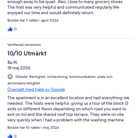
enough away to be quiet. Also, close to many grocery stores.
The host was very helpful and communicated regularly.We
enjoyed our time and would definitely return.
Bodde här 7 nätter i april 2026
0
Verifierad recension
10/10 Utmärkt
Su H.
18 maj 2026
Gillade: Renlighet, incheckning, kommunikation, plats och
annonsens riktighet
Översätt med hjälp av Google
The apartment is in an excellent location and had everything we
needed. The hosts were helpful, giving us a tour of the block (3
exits on different floors depending on which road you want to
exit on to) and the shared roof top terrace. They were on site
very quickly when I had a problem with the washing machine
(not a problem with the machine; I hadn't shut the door firmly
Bodde här 10 nätter i maj 2026
enough)
0