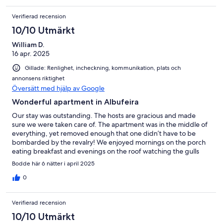
Verifierad recension
10/10 Utmärkt
William D.
16 apr. 2025
Gillade: Renlighet, incheckning, kommunikation, plats och
annonsens riktighet
Översätt med hjälp av Google
Wonderful apartment in Albufeira
Our stay was outstanding. The hosts are gracious and made
sure we were taken care of. The apartment was in the middle of
everything, yet removed enough that one didn’t have to be
bombarded by the revalry! We enjoyed mornings on the porch
eating breakfast and evenings on the roof watching the gulls
and ocean pass by. Very easy to get to other parts said the
Bodde här 6 nätter i april 2025
Algarve with day trips to Sagres, Silves, and Lagos especially
recommended. Would definitely stay again!
0
Verifierad recension
10/10 Utmärkt