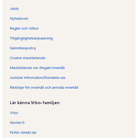
t
e
Jobb
r
b
Nyhetsrum
o
Regler och villkor
e
n
Tillgänglighetsanpassning
d
e
Sekretesspolicy
n
i
Cookie-meddelande
H
Meddelande om illegalt innehåll
e
p
Juridisk information/Kontakta oss
b
u
Riktlinjer för innehåll och anmäla innehåll
r
n
Lär känna Vrbo-familjen
Vrbo
Abritel.fr
FeWo-direkt.de