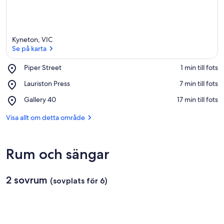
Kyneton, VIC
Se på karta
Place,
Piper Street
‪1 min till fots‬
Piper
Se på karta
Place,
Lauriston Press
‪7 min till fots‬
Street
Lauriston
Place,
Gallery 40
‪17 min till fots‬
Press
Gallery
40
Visa allt om detta område
Rum och sängar
2 sovrum
(sovplats för 6)