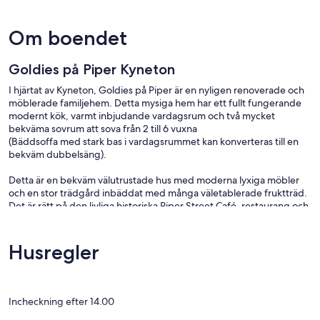
Om boendet
Goldies på Piper Kyneton
I hjärtat av Kyneton, Goldies på Piper är en nyligen renoverade och
möblerade familjehem. Detta mysiga hem har ett fullt fungerande
modernt kök, varmt inbjudande vardagsrum och två mycket
bekväma sovrum att sova från 2 till 6 vuxna
(Bäddsoffa med stark bas i vardagsrummet kan konverteras till en
bekväm dubbelsäng).
Detta är en bekväm välutrustade hus med moderna lyxiga möbler
och en stor trädgård inbäddat med många väletablerade fruktträd.
Det är rätt på den livliga historiska Piper Street Café, restaurang och
butik / specialaffärer.
Ett bra hus för semester, reträtt, smekmånad, samlas med vänner /
Husregler
släktingar, födelsedag / årsdag fester, golf turer och som bas för att
delta i evenemang och sevärdheter i Kyneton och dess omgivning,
Daylesford, Maldon, Macedon, Hanging Rock och Castlemine
områden
Incheckning efter 14.00