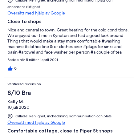
Gillade: Renlighet, incheckning, kommunikation, plats och
annonsens riktighet
Översätt med hjälp av Google
Close to shops
Nice and central to town. Great heating for the cold conditions.
We enjoyed our time in Kyneton and had a good look around.
Things that would make a stay more comfortable #washing
machine #clothes line & or clothes airer #plugs for sinks and
basin #a towel and face washer per person #a couple of tea
towels #maybe a dishwasher tablet per days staying
Bodde här 5 nätter i april 2021
0
Verifierad recension
8/10 Bra
Kelly M.
10 juli 2020
Gillade: Renlighet, incheckning, kommunikation och plats
Översätt med hjälp av Google
Comfortable cottage, close to Piper St shops