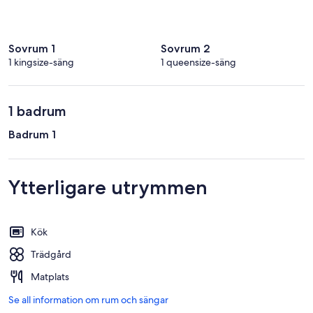
Sovrum 1
Sovrum 2
1 kingsize-säng
1 queensize-säng
1 badrum
Badrum 1
Ytterligare utrymmen
Kök
Trädgård
Matplats
Se all information om rum och sängar