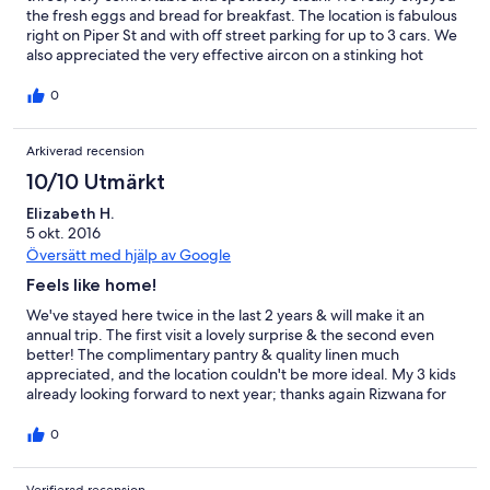
the fresh eggs and bread for breakfast. The location is fabulous
right on Piper St and with off street parking for up to 3 cars. We
also appreciated the very effective aircon on a stinking hot
weekend!! Thanks Rizwana for a great stay.
0
Arkiverad recension
10/10 Utmärkt
Elizabeth H.
5 okt. 2016
Översätt med hjälp av Google
Feels like home!
We've stayed here twice in the last 2 years & will make it an
annual trip. The first visit a lovely surprise & the second even
better! The complimentary pantry & quality linen much
appreciated, and the location couldn't be more ideal. My 3 kids
already looking forward to next year; thanks again Rizwana for
such lovely hospitality; great job:)
0
Verifierad recension