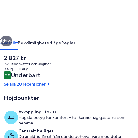
Piper
Kyneton
regående
Nästa
22+
Översikt
Bekvämligheter
Läge
Regler
Det
2 827 kr
nuvarande
inklusive skatter och avgifter
priset
9 aug. – 10 aug.
är
Recensioner
Underbart
9,2
9,2 av 10,
2 827 kr
Se alla 20 recensioner
Höjdpunkter
Vardagsrum
Avkoppling i fokus
Högsta betyg för komfort – här känner sig gästerna som
hemma.
Centralt beläget
Du är aldrig långt från där du behöver vara med detta