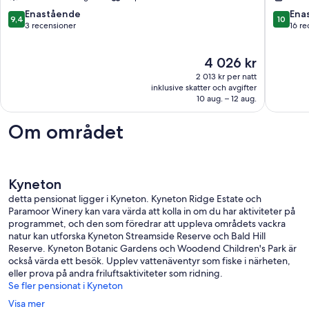
privat
-
lägenhet
experie
9.4
10.0
Enastående
Ena
9,4
10
Woodend
real
av
av
3 recensioner
16 re
rest
10,
10,
Kyneton
Enastående,
Enaståe
Priset
4 026 kr
3 recensioner
16 recen
är
2 013 kr per natt
4 026 kr
inklusive skatter och avgifter
10 aug. – 12 aug.
Om området
Kyneton
detta pensionat ligger i Kyneton. Kyneton Ridge Estate och
Paramoor Winery kan vara värda att kolla in om du har aktiviteter på
programmet, och den som föredrar att uppleva områdets vackra
natur kan utforska Kyneton Streamside Reserve och Bald Hill
Reserve. Kyneton Botanic Gardens och Woodend Children's Park är
också värda ett besök. Upplev vattenäventyr som fiske i närheten,
eller prova på andra friluftsaktiviteter som ridning.
Se fler pensionat i Kyneton
Visa mer