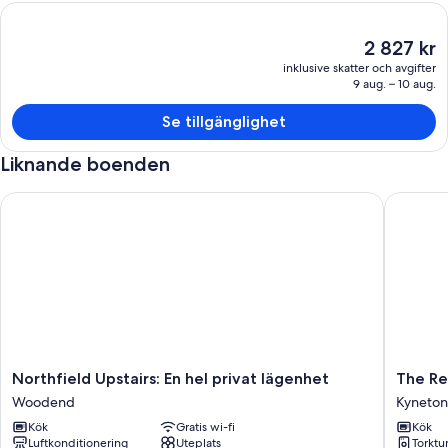
Det
2 827 kr
nuvarande
inklusive skatter och avgifter
priset
9 aug. – 10 aug.
är
2 827 kr
Se tillgänglighet
Liknande boenden
Northfield Upstairs: En hel privat lägenhet
The Rever
Northfield
The
Northfield Upstairs: En hel privat lägenhet
The Re
Upstairs:
Reverie
Woodend
Kyneton
En
in
Kök
Gratis wi-fi
Kök
hel
Kyneton
Luftkonditionering
Uteplats
Torktu