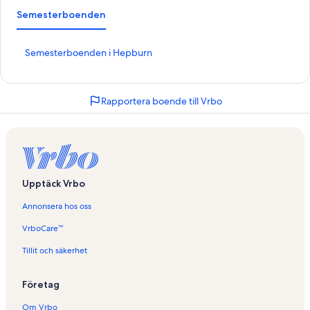
Semesterboenden
L
Semesterboenden i Hepburn
ä
n
k
Rapportera boende till Vrbo
t
i
l
l
s
i
d
Upptäck Vrbo
a
n
Annonsera hos oss
f
ö
VrboCare™
r
Tillit och säkerhet
S
e
m
Företag
e
s
Om Vrbo