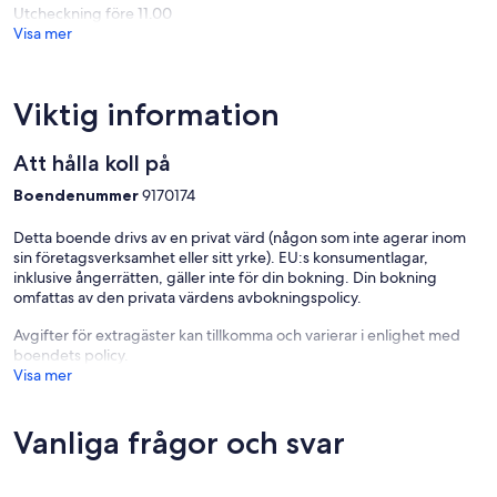
Köket är välfyllt med bestämmelser för en fullständig frukost och
Utcheckning före 11.00
matlagningsmöjligheter för att hjälpa till med självhushåll.
Visa mer
En stenlagd uteplats i bakgården inkluderar gasbbq och
uteservering.
Viktig information
Den långa uppfarten tillåter parkering av flera bilar inne i
fastigheten plus parkering utanför gatan tillgänglig precis framför
Att hålla koll på
huset på Piper Street.
Boendenummer
9170174
Kyneton är inom räckhåll för Daylesford, Hepburn Springs,
Woodend och Castlemine. Detta prisvärda hus är en idealisk bas för
Detta boende drivs av en privat värd (någon som inte agerar inom
att utforska spaområdena, mineralfjädrarna, guldfälten och
sin företagsverksamhet eller sitt yrke). EU:s konsumentlagar,
trädgårdarna i Macedon-områdena.
inklusive ångerrätten, gäller inte för din bokning. Din bokning
omfattas av den privata värdens avbokningspolicy.
Håll dig över som grupp när du deltar i hängande rockkoncerter,
tävlingar och evenemang i Kyneton, hängande rock och omgivande
Avgifter för extragäster kan tillkomma och varierar i enlighet med
distrikt.
boendets policy.
Visa mer
Erfarenheten
Några av de många saker att göra i Kyneton:
Vanliga frågor och svar
* Njut av detta mysiga, bekväma familjehem.