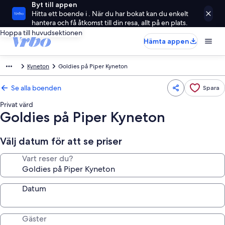
Byt till appen
Hitta ett boende i . När du har bokat kan du enkelt
hantera och få åtkomst till din resa, allt på en plats.
Hoppa till huvudsektionen
Hämta appen
Kyneton
Goldies på Piper Kyneton
Se alla boenden
Spara
Privat värd
Goldies på Piper Kyneton
Välj datum för att se priser
Vart reser du?
Datum
Gäster