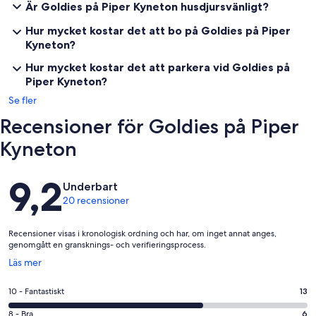
* Njut av det historiska Piper Street Café, restaurang, specialitet /
Är Goldies på Piper Kyneton husdjursvänligt?
butiker på ditt dörrsteg.
Hur mycket kostar det att bo på Goldies på Piper
* Jordbrukare marknaden på andra lördagen i varje månad. Köp
Kyneton?
dina lokala råvaror direkt från odlaren.
Hur mycket kostar det att parkera vid Goldies på
* Besök plantskolorna i Kyneton.
Piper Kyneton?
Se fler
* Gå längs floden Campaspe.
Recensioner för Goldies på Piper
* Promenera genom den botaniska trädgården.
Kyneton
* Besök museet och gallerierna.
Recensioner
9,2
* FÖR TJÄNSTERNA VECKA AWAY: fantastiska butiker, restauranger,
Underbart
kaféer, spa, massage och andra behandlingssalonger finns i
20 recensioner
Kyneton.
* Delta i speciella evenemang, inklusive påskliljas festival, blomshow,
Recensioner visas i kronologisk ordning och har, om inget annat anges,
lantbruks show, Lost Trade Show, Kyneton cup och många andra.
genomgått en gransknings- och verifieringsprocess.
Öppnas
Läs mer
* Sikt att se i omgivande distrikt, inklusive Daylesford, Castlemine,
i
Hanging Rock, Macedon.
ett
10
10 - Fantastiskt
13
nytt
-
Nyckelfunktioner
fönster
8
8 - Bra
6