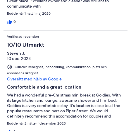
Great place. Excellent owner and cleaner was brilliant to
bekväma vistelsen.
communicate with
* TV, DVD-spelare, CD-spelare med FM-radio och USB-anslutning
Bodde här 1 natt i maj 2026
finns i det stora vardagsrummet med bekväm soffinställning för din
0
underhållning och komfort.
* Flera parkeringsplatser inom fastigheten och parkeringsplats på
Verifierad recension
Piper Street.
10/10 Utmärkt
* Piper St. Co Café och Emporium specialitet butik är bara tvärs över
Steven J.
gatan. Tidningar finns att köpa i caféet.
10 dec. 2023
* Hotell och pubar ligger inom en kort promenad.
Gillade: Renlighet, incheckning, kommunikation, plats och
annonsens riktighet
Vänligen notera:
Översätt med hjälp av Google
Det finns en 2 nätters minsta vistelse för mindre än två par.
Comfortable and a great location
We had a wonderful pre-Christmas mini break at Goldies. With
Maximalt antal gäster - 6.
its large kitchen and lounge, awesome shower and firm bed,
Goldies is a very comfortable stay. It's location is close to all the
Incheckningstid 2 pm.
popular restaurants and bars on Piper Street. We would
Kolla klockan 11.00.
definitely recommend this accomodation for couples and
families.
Ring oss för mer information och eventuella frågor du kan ha.
Bodde här 2 nätter i december 2023