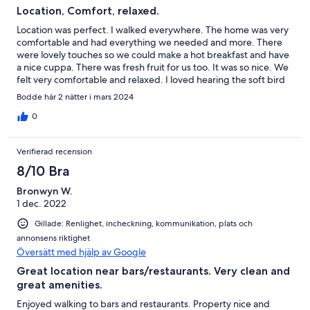
Location, Comfort, relaxed.
Location was perfect. I walked everywhere. The home was very
comfortable and had everything we needed and more. There
were lovely touches so we could make a hot breakfast and have
a nice cuppa. There was fresh fruit for us too. It was so nice. We
felt very comfortable and relaxed. I loved hearing the soft bird
sound in the morning. And there was plenty of lovely different
Bodde här 2 nätter i mars 2024
shops to look at. Thank you.
0
Verifierad recension
8/10 Bra
Bronwyn W.
1 dec. 2022
Gillade: Renlighet, incheckning, kommunikation, plats och
annonsens riktighet
Översätt med hjälp av Google
Great location near bars/restaurants. Very clean and
great amenities.
Enjoyed walking to bars and restaurants. Property nice and