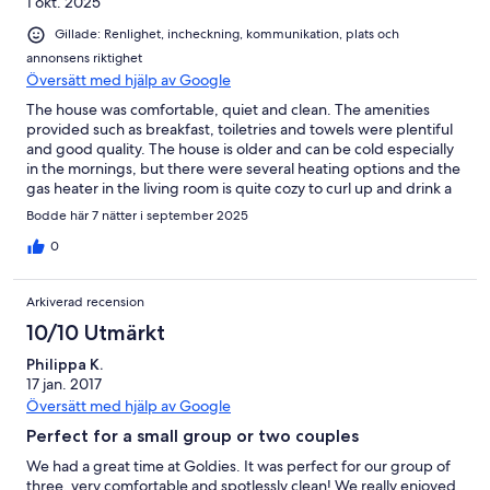
1 okt. 2025
Gillade: Renlighet, incheckning, kommunikation, plats och
annonsens riktighet
Översätt med hjälp av Google
The house was comfortable, quiet and clean. The amenities
provided such as breakfast, toiletries and towels were plentiful
and good quality. The house is older and can be cold especially
in the mornings, but there were several heating options and the
gas heater in the living room is quite cozy to curl up and drink a
cup of tea on the couch under a blanket. Overall a very nice
Bodde här 7 nätter i september 2025
stay!
0
Arkiverad recension
10/10 Utmärkt
Philippa K.
17 jan. 2017
Översätt med hjälp av Google
Perfect for a small group or two couples
We had a great time at Goldies. It was perfect for our group of
three, very comfortable and spotlessly clean! We really enjoyed