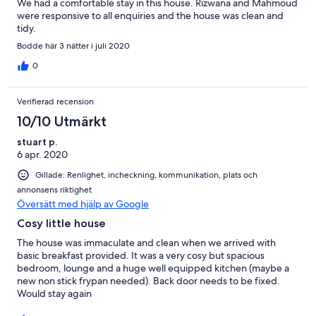
We had a comfortable stay in this house. Rizwana and Mahmoud
were responsive to all enquiries and the house was clean and
tidy.
Bodde här 3 nätter i juli 2020
0
Verifierad recension
10/10 Utmärkt
stuart p.
6 apr. 2020
Gillade: Renlighet, incheckning, kommunikation, plats och
annonsens riktighet
Översätt med hjälp av Google
Cosy little house
The house was immaculate and clean when we arrived with
basic breakfast provided. It was a very cosy but spacious
bedroom, lounge and a huge well equipped kitchen (maybe a
new non stick frypan needed). Back door needs to be fixed.
Would stay again