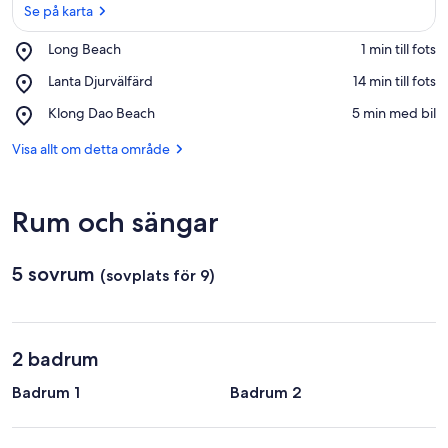
Se på karta
Place,
Long Beach
‪1 min till fots‬
Long
Se på karta
Place,
Lanta Djurvälfärd
‪14 min till fots‬
Beach
Lanta
Place,
Klong Dao Beach
‪5 min med bil‬
Djurvälfärd
Klong
Dao
Visa allt om detta område
Beach
Rum och sängar
5 sovrum
(sovplats för 9)
2 badrum
Badrum 1
Badrum 2