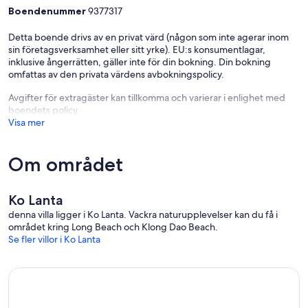
Boendenummer
9377317
Detta boende drivs av en privat värd (någon som inte agerar inom
sin företagsverksamhet eller sitt yrke). EU:s konsumentlagar,
inklusive ångerrätten, gäller inte för din bokning. Din bokning
omfattas av den privata värdens avbokningspolicy.
Avgifter för extragäster kan tillkomma och varierar i enlighet med
boendets policy.
Visa mer
Om området
Ko Lanta
denna villa ligger i Ko Lanta. Vackra naturupplevelser kan du få i
området kring Long Beach och Klong Dao Beach.
Se fler villor i Ko Lanta