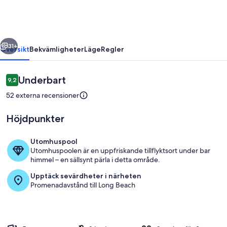
stranden
regående
Nästa
31+
Översikt
Bekvämligheter
Läge
Regler
Recensioner
Underbart
9,2
9,2 av 10,
52 externa recensioner
Höjdpunkter
Utomhuspool
Utomhuspoolen är en uppfriskande tillflyktsort under bar
Pool
himmel – en sällsynt pärla i detta område.
Upptäck sevärdheter i närheten
Promenadavstånd till Long Beach