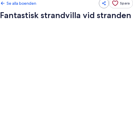
Se alla boenden
Spara
Fantastisk strandvilla vid stranden
Fotogalleri
för
Fantastisk
strandvilla
vid