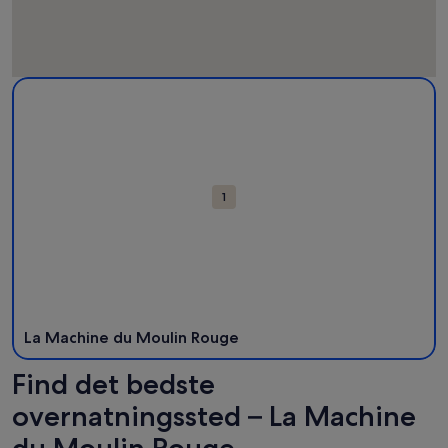
Kort
Flere oplysninger om La Machine du Moulin Rouge. Åbner i e
med
seværdigheder
1
La Machine du Moulin Rouge
Find det bedste
overnatningssted – La Machine
du Moulin Rouge