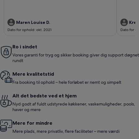
anmeldelser)
anme
Maren Louise D.
Kres
Dato for ophold: okt. 2021
Dato for o
Ro i sindet
Vores garanti for tryg og sikker booking giver dig support døgnet
rundt
Mere kvalitetstid
Fra booking til ophold – hele forløbet er nemt og simpelt
Alt det bedste ved et hjem
Nyd godt af fuldt udstyrede køkkener, vaskemuligheder, pools,
haver og mere
Mere for mindre
Mere plads, mere privatliv, flere faciliteter – mere værdi