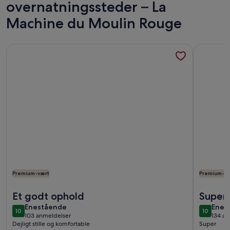
overnatningssteder – La
Machine du Moulin Rouge
Flere oplysninger om Lille hus på bagsiden af gården. Træer
Flere opl
Premium-vært
Premium-væ
Flere oplysninger om Lille hus på bagsiden af gården. Træer
Flere opl
Et godt ophold
Super
enestående
enes
Enestående
Enes
10
10
10 ud af 10
10 ud af
103 anmeldelser
134 an
(103
(134
Dejligt stille og komfortable
Super