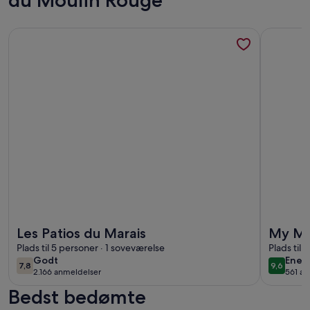
Flere oplysninger om Les Patios du Marais
Flere oply
Flere oplysninger om Les Patios du Marais
Flere oply
Les Patios du Marais
My Mai
Plads til 5 personer · 1 soveværelse
Plads til
godt
enes
Godt
Enes
7,8
9,6
7,8 ud af 10
9,6 ud a
2.166 anmeldelser
561 an
(2.166
(561
Bedst bedømte
anmeldelser)
anme