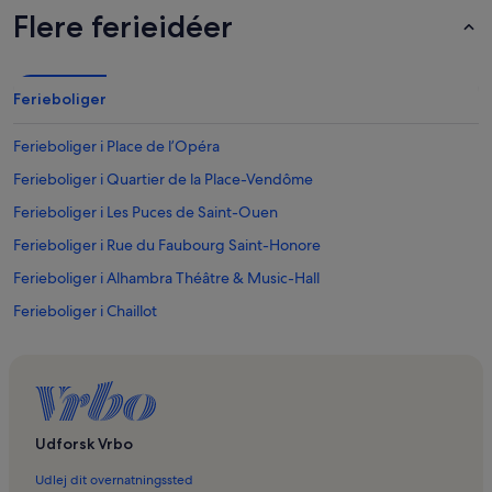
Flere ferieidéer
Ferieboliger
Ferieboliger i Place de l’Opéra
Ferieboliger i Quartier de la Place-Vendôme
Ferieboliger i Les Puces de Saint-Ouen
Ferieboliger i Rue du Faubourg Saint-Honore
Ferieboliger i Alhambra Théâtre & Music-Hall
Ferieboliger i Chaillot
Ferieboliger i Place de Clichy
Ferieboliger i Quartier des Grandes-Carrières
Ferieboliger i Museum for Hudsygdomme
Ferieboliger i 17. Arrondissement
Udforsk Vrbo
Ferieboliger i Paris Centrum
Udlej dit overnatningssted