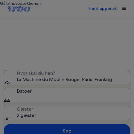
Gå til hovedsektionen
Hent appen
Ferieboliger nær La Machine du
Moulin Rouge
Vi fandt 20.657 ferieboliger — angiv dine datoer for at
se tilgængelighed
Hvor skal du hen?
La Machine du Moulin Rouge, Paris, Frankrig
Datoer
Gæster
2 gæster
Søg