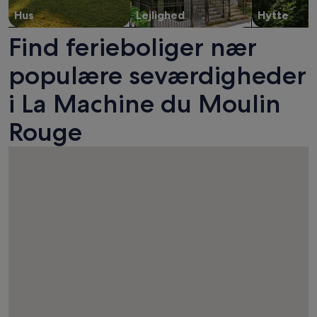
Hus
Lejlighed
Hytte
Find ferieboliger nær
populære seværdigheder
i La Machine du Moulin
Rouge