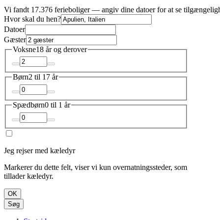
Vi fandt 17.376 ferieboliger — angiv dine datoer for at se tilgængeli
Hvor skal du hen?
Datoer
Gæster
Voksne
18 år og derover
Børn
2 til 17 år
Spædbørn
0 til 1 år
Jeg rejser med kæledyr
Markerer du dette felt, viser vi kun overnatningssteder, som
tillader kæledyr.
OK
Søg