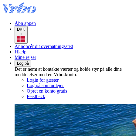
Åbn appen
DKK
•
Annoncér dit overnatningssted
Hjælp
Mine rejser
Log på
Det er nemt at kontakte værter og holde styr på alle dine
meddelelser med en Vrbo-konto.
Login for gæster
Log på som udlejer
Opret en konto gratis
Feedback