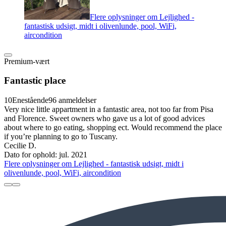
Flere oplysninger om Lejlighed -
fantastisk udsigt, midt i olivenlunde, pool, WiFi,
aircondition
Premium-vært
Fantastic place
10
Enestående
96 anmeldelser
Very nice little appartment in a fantastic area, not too far from Pisa
and Florence. Sweet owners who gave us a lot of good advices
about where to go eating, shopping ect. Would recommend the place
if you’re planning to go to Tuscany.
Cecilie D.
Dato for ophold: jul. 2021
Flere oplysninger om Lejlighed - fantastisk udsigt, midt i
olivenlunde, pool, WiFi, aircondition