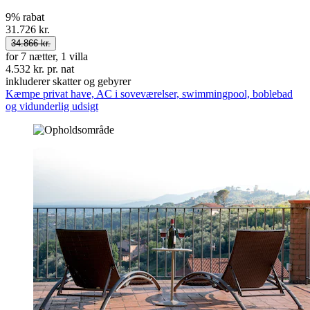
9% rabat
31.726 kr.
34.866 kr.
for 7 nætter, 1 villa
4.532 kr. pr. nat
inkluderer skatter og gebyrer
Kæmpe privat have, AC i soveværelser, swimmingpool, boblebad
og vidunderlig udsigt