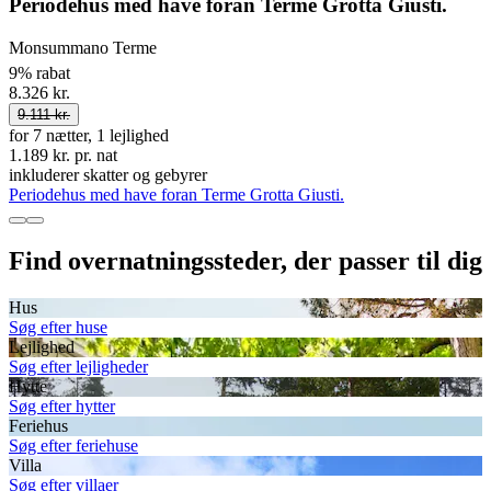
Periodehus med have foran Terme Grotta Giusti.
Monsummano Terme
9% rabat
8.326 kr.
9.111 kr.
for 7 nætter, 1 lejlighed
1.189 kr. pr. nat
inkluderer skatter og gebyrer
Periodehus med have foran Terme Grotta Giusti.
Find overnatningssteder, der passer til dig
Hus
Søg efter huse
Lejlighed
Søg efter lejligheder
Hytte
Søg efter hytter
Feriehus
Søg efter feriehuse
Villa
Søg efter villaer