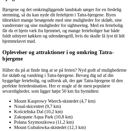
Bjergene og det omkringliggende landskab sørger for en fredelig
stemning, så du kan nyde dit feriehjem i Tatra-bjergene. Byen
tiltrækker mange besøgende med sine muligheder for skiløb, sine
vandreruter og sine muligheder for sightseeing. Med en feriebolig
får du et hjem væk fra hjemmet, og mange ferieboliger har både
fuldt udstyret køkken og udendørsgrill, hvis du skulle få lyst til lidt
hjemmelavet mad.
Oplevelser og attraktioner i og omkring Tatra-
bjergene
Håber du på at finde ting at se på ferien? Nyd godt af mulighederne
for skiløb og vandring i Tatra-bjergene. Bevæg dig ud af din
hyggelige feriebolig, og udforsk alt, der gør Tatra-bjergene til den
perfekte feriedestination. Her er nogle af de mest populære
seværdigheder, som ligger højst 50 km fra bymidten:
Mount Kasprowy Wierch-skistedet (4,7 km)
Nosal-skicentret (9,7 km)
Kościeliska Dal (10,2 km)
Zakopane Aqua Park (10,8 km)
Polana Szymoszkowa (11,2 km)
Mount Gubalowka-skistedet (12,3 km)