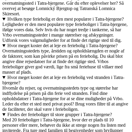
overnatningssted i Tatra-bjergene. Går du efter oplevelser her? Så
overvej at besøge Lomnický Bjergtop og Tatranská Lomnica
Skiresort.
Hvilken type feriebolig er den mest populære i Tatra-bjergene?
Lejligheder er den mest populære type ferieboliger i Tatra-bjergene,
ifølge vores data. Selv hvis du har noget tredje i tankerne, så har
Vrbo overnatningssteder i mange størrelser og afskygninger.
Udforsk vores valgmuligheder for at finde det rigtige sted til dig.
Hvor meget koster det at leje en feriebolig i Tatra-bjergene?
Overnatningsstedets type, årstiden og opholdslængden er nogle af
de faktorer, som kan påvirke prisen på en feriebolig. Du skal blot
angive dine rejsedatoer for at finde det rigtige sted. Vrbos
ferieboliger giver god værdi, lige fra små feriehuse til villaer med
masser af plads.
Hvor meget koster det at leje en feriebolig ved stranden i Tatra-
bjergene?
Hvornår du rejser, og overnatningsstedets type og størrelse har
indflydelse på prisen på din ferie ved stranden. Find dine
opholdsdatoer i Tatra-bjergene for at se dine muligheder på Vrbo.
Leder du efter et sted med privat pool? Brug vores filtre til at angive
de faciliteter, der skal være i ferieboligen.
Findes der ferieboliger til store grupper i Tatra-bjergene?
Med 20 ferieboliger i Tatra-bjergene, hvor der er plads til 10
personer eller mere, behøver du ikke at strege nogen fra listen med
inviterede. Fra ture med familien til begivenheder som bryllupper