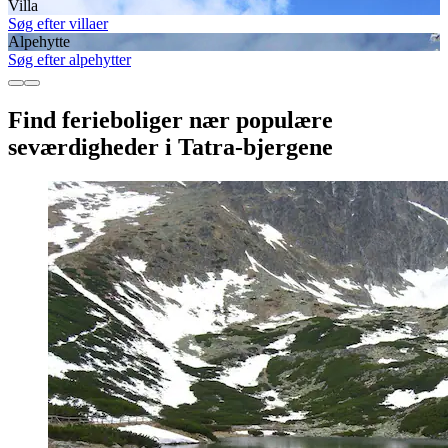
Villa
Søg efter villaer
Alpehytte
Søg efter alpehytter
Find ferieboliger nær populære
seværdigheder i Tatra-bjergene