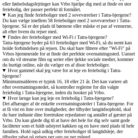
eller fødselsdagsfejringer kan Vrbo hjælpe dig med at finde en stor
feriebolig, der passer perfekt til formålet.
Kan jeg finde ferieboliger med 2 soveværelser i Tatra-bjergene?
Du kan vælge imellem 58 ferieboliger med 2 soveværelser i Tatra-
bjergene. Så er der plads til børnene eller måske et par af vennerne,
alt efter hvem du rejser med.
Findes der ferieboliger med Wi-Fi i Tatra-bjergene?
Tatra-bjergene byder på 63 ferieboliger med Wi-Fi, så du nemt kan
holde forbindelsen på rejsen. Du skal bare filtrere efter "Wi-Fi" på
Vrbos hjemmeside for at finde det perfekte overnatningssted. Uanset
om du vil streame film og serier eller tjekke sociale medier, kommer
du hurtigt online, når du vælger en af disse ferieboliger.
Hvor gammel skal jeg være for at leje en feriebolig i Tatra-
bjergene?
Minimumsalderen er typisk 16, 18 eller 21 år. Det kan variere alt
efter overnatningsstedet, så kontroller reglerne for din valgte
feriebolig i Tatra-bjergene, inden du booker på Vrbo.
Hvor længe kan jeg leje en feriebolig i Tatra-bjergene?
Det afhænger af de enkelte overnatningssteder i Tatra-bjergene. For
at få vist en liste over muligheder, der tilbyder langtidsophold, skal
du bare indtaste dine foretrukne rejsedatoer og antallet af gæster på
Vrbo. Du kan glæde dig til at have det hele for dig selv samt gode
faciliteter som et fuldt udstyret køkken og en have med plads til hele
familien. Hold også udkig efter ferieboliger til langtidsleje, der
tilbyder rabat på prisen per uge og per måned.