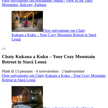
Flere oplysninger om Highlander Studio | View of the Tatra
Mountains, Balcony, Parking
Flere oplysninger om Chaty
Kukana a Kuku – Your Cozy Mountain Retreat in Stará
Lesná
Chaty Kukana a Kuku – Your Cozy Mountain
Retreat in Stará Lesná
Plads til 13 personer · 4 soveværelser · 2 badeværelser
Flere oplysninger om Chaty Kukana a Kuku – Your Cozy Mountain
Retreat in Stará Lesná