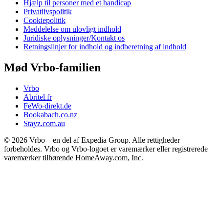
Hjælp til personer med et handicap
Privatlivspolitik
Cookiepolitik
Meddelelse om ulovligt indhold
Juridiske oplysninger/Kontakt os
Retningslinjer for indhold og indberetning af indhold
Mød Vrbo-familien
Vrbo
Abritel.fr
FeWo-direkt.de
Bookabach.co.nz
Stayz.com.au
© 2026 Vrbo – en del af Expedia Group. Alle rettigheder
forbeholdes. Vrbo og Vrbo-logoet er varemærker eller registrerede
varemærker tilhørende HomeAway.com, Inc.