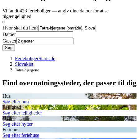
Vi fandt 423 ferieboliger — angiv dine datoer for at se
tilgængelighed
Hvor skal du hen?
Datoer
Gæster
Søg
Ferieboliger
Startside
Slovakiet
Tatra-bjergene
Find overnatningssteder, der passer til dig
Hus
Søg efter huse
Lejlighed
Søg efter lejligheder
Hytte
Søg efter hytter
Feriehus
Søg efter feriehuse