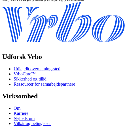
Udforsk Vrbo
Udlej dit overnatningssted
VrboCare™
Sikkerhed og tillid
Ressourcer for samarbejdspartnere
Virksomhed
Om
Karriere
Nyhedsrum
Vilkår og betingelser