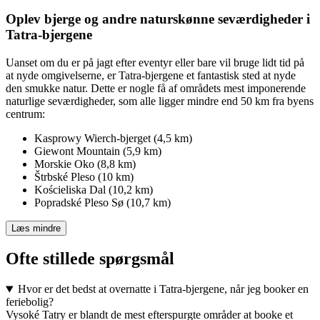
Oplev bjerge og andre naturskønne seværdigheder i
Tatra-bjergene
Uanset om du er på jagt efter eventyr eller bare vil bruge lidt tid på
at nyde omgivelserne, er Tatra-bjergene et fantastisk sted at nyde
den smukke natur. Dette er nogle få af områdets mest imponerende
naturlige seværdigheder, som alle ligger mindre end 50 km fra byens
centrum:
Kasprowy Wierch-bjerget (4,5 km)
Giewont Mountain (5,9 km)
Morskie Oko (8,8 km)
Štrbské Pleso (10 km)
Kościeliska Dal (10,2 km)
Popradské Pleso Sø (10,7 km)
Læs mindre
Ofte stillede spørgsmål
Hvor er det bedst at overnatte i Tatra-bjergene, når jeg booker en
feriebolig?
Vysoké Tatry er blandt de mest efterspurgte områder at booke et