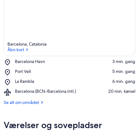
Barcelona, Catalonia
Åbn kort
Place,
Barcelona Havn
‪3 min. gang‬
Barcelona
Åbn kort
Place,
Port Vell
‪5 min. gang‬
Havn
Port
Place,
La Rambla
‪6 min. gang‬
Vell
La
Airport,
Barcelona (BCN-Barcelona Intl.)
‪20 min. kørsel‬
Rambla
Barcelona
(BCN-
Se alt om området
Barcelona
Intl.)
Værelser og sovepladser