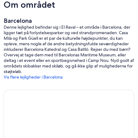
Om området
Barcelona
Denne lejlighed befinder sig i El Raval – et område i Barcelona, der
ligger tæt på forlystelsesparker og ved strandpromenaden. Casa
Milà og Park Güell er et par de kulturelle højdepunkter, du kan
opleve, mens nogle af de andre betydningsfulde seværdigheder
inkluderer Barcelona Katedral og Casa Batlló. Rejser du med børn?
Overvej at tage dem med til Barcelonas Maritime Museum, eller
deltag i et event eller en sportbegivnehed i Camp Nou. Nyd godt af
områdets skibakker med skiløb, og gå ikke glip af mulighederne for
skøjteløb.
Vis flere lejligheder i Barcelona