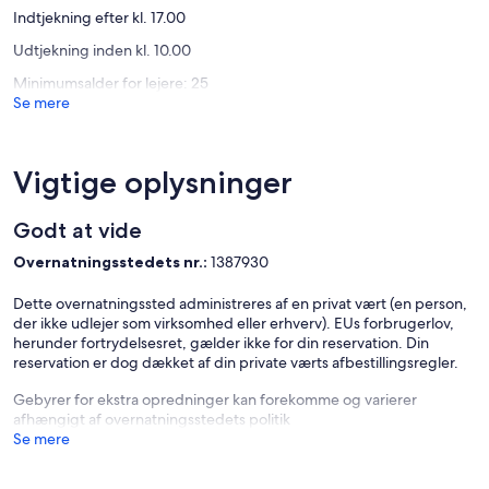
Indtjekning efter kl. 17.00
Udtjekning inden kl. 10.00
Minimumsalder for lejere: 25
Se mere
Vigtige oplysninger
Godt at vide
Overnatningsstedets nr.:
1387930
Dette overnatningssted administreres af en privat vært (en person,
der ikke udlejer som virksomhed eller erhverv). EUs forbrugerlov,
herunder fortrydelsesret, gælder ikke for din reservation. Din
reservation er dog dækket af din private værts afbestillingsregler.
Gebyrer for ekstra opredninger kan forekomme og varierer
afhængigt af overnatningsstedets politik
Se mere