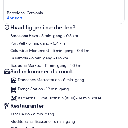
Barcelona, Catalonia
Åbn kort
Hvad ligger i nærheden?
Kort
Barcelona Havn
- 3 min. gang
- 0.3 km
Port Vell
- 5 min. gang
- 0.4 km
Columbus Monument
- 5 min. gang
- 0.4 km
La Rambla
- 6 min. gang
- 0.6 km
Boqueria Marked
- 11 min. gang
- 1.0 km
Sådan kommer du rundt
Drassanes Metrostation - 6 min. gang
França Station - 19 min. gang
Barcelona El Prat Lufthavn (BCN) - 14 min. kørsel
Restauranter
‪Tant De Bo - ‬6 min. gang
‪Mediterrania Brasserie - ‬6 min. gang