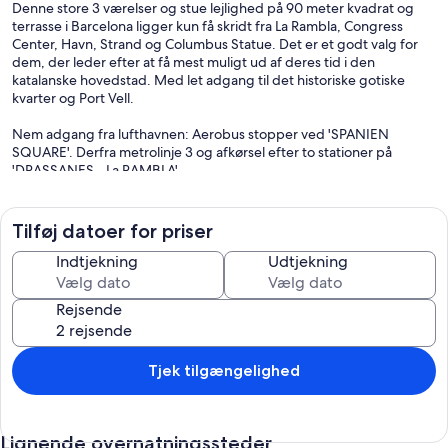
Denne store 3 værelser og stue lejlighed på 90 meter kvadrat og
terrasse i Barcelona ligger kun få skridt fra La Rambla, Congress
Center, Havn, Strand og Columbus Statue. Det er et godt valg for
dem, der leder efter at få mest muligt ud af deres tid i den
katalanske hovedstad. Med let adgang til det historiske gotiske
kvarter og Port Vell.
Nem adgang fra lufthavnen: Aerobus stopper ved 'SPANIEN
SQUARE'. Derfra metrolinje 3 og afkørsel efter to stationer på
'DRASSANES - La RAMBLA'
Tilføj datoer for priser
Indtjekning
Udtjekning
Rejsende
Tjek tilgængelighed
Lignende overnatningssteder