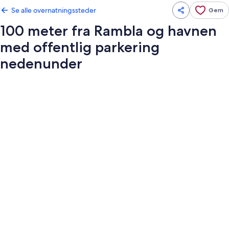
Se alle overnatningssteder
Gem
100 meter fra Rambla og havnen
med offentlig parkering
nedenunder
Billedgalleri
for
100