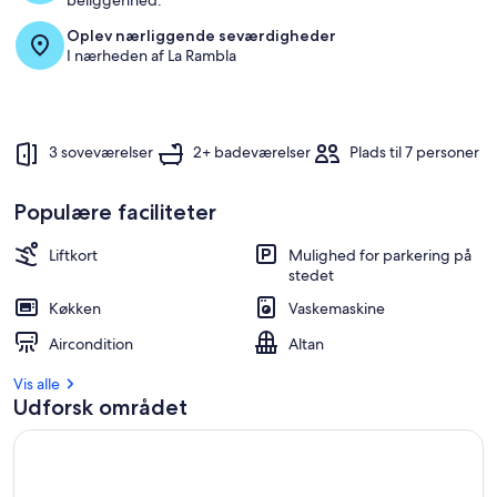
beliggenhed.
Oplev nærliggende seværdigheder
I nærheden af La Rambla
3 soveværelser
2+ badeværelser
Plads til 7 personer
Populære faciliteter
Liftkort
Mulighed for parkering på
stedet
Køkken
Vaskemaskine
Aircondition
Altan
Vis alle
Udforsk området