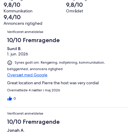
anmeldelser
i
Forfærdeligt.
9,8/10
9,8/10
116
af
alt
0
anmeldelser
i
Kommunikation
Området
116
af
9,4/10
alt
anmeldelser
i
116
Annoncens rigtighed
alt
Anmeldelser
anmeldelser
Verificeret anmeldelse
116
anmeldelser
10/10 Fremragende
Sunil B.
1. jun. 2026
Synes godt om: Rengøring, indtjekning, kommunikation,
beliggenhed, annoncens rigtighed
Oversæt med Google
Great location and Pierre the host was very cordial
Overnattede 4 nætter i maj 2026
0
Verificeret anmeldelse
10/10 Fremragende
Jonah A.