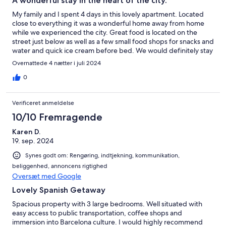
A wonderful stay in the heart of the city.
My family and I spent 4 days in this lovely apartment. Located
close to everything it was a wonderful home away from home
while we experienced the city. Great food is located on the
street just below as well as a few small food shops for snacks and
water and quick ice cream before bed. We would definitely stay
here again.
Overnattede 4 nætter i juli 2024
0
Verificeret anmeldelse
10/10 Fremragende
Karen D.
19. sep. 2024
Synes godt om: Rengøring, indtjekning, kommunikation,
beliggenhed, annoncens rigtighed
Oversæt med Google
Lovely Spanish Getaway
Spacious property with 3 large bedrooms. Well situated with
easy access to public transportation, coffee shops and
immersion into Barcelona culture. I would highly recommend