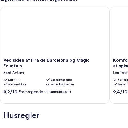
Ved siden af ​​Fira de Barcelona og Magic Fountain
Komforta
Ved
Komfort
Ved siden af ​​Fira de Barcelona og Magic
Komfor
siden
loftsrum
Fountain
at spis
af
med
Sant Antoni
Les Tres
udendø
Fira
Køkken
Vaskemaskine
område
Køkke
Aircondition
Mikrobølgeovn
Tørret
de
at
Barcelona
spise,
9.2
9.4
9,2/10
9,4/10
Fremragende
(24 anmeldelser)
og
solbade
ud
ud
Magic
slappe
af
af
Fountain
af
10,
10,
Sant
...
Fremragende,
Eneståe
Husregler
Antoni
Les
(24
(37
Tres
anmeldelser)
anmelde
Torres