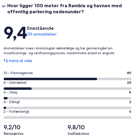
Hvor ligger 100 meter fra Rambla og havnen med
offentlig parkering nedenunder?
Anmeldelser
9,4
Enestående
116 anmeldelser
Anmeldelser vises i kronologisk rækkefølge og har gennemgået en
modificerings- og verificeringsproces, medmindre andet er angivet.
Åbner
Få mere at vide
i
et
Bedømmelse
10 - Fremragende
85
nyt
på
vindue
Bedømmelse
8 - Udmærket
25
10
på
−
Bedømmelse
6 - Okay
4
8
Fremragende.
på
−
Bedømmelse
4 - Dårligt
2
85
6
Udmærket.
på
af
−
Bedømmelse
2 - Forfærdeligt
0
25
4
i
Okay.
på
af
−
alt
4
2
9,2/10
9,8/10
i
Dårligt.
116
af
−
alt
2
Rengøring
Indtjekning