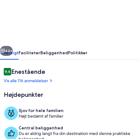
meter
fra
Rambla
og
havnen
rige
Næste
med
42+
Oversigt
Faciliteter
Beliggenhed
Politikker
offentlig
parkering
Anmeldelser
Enestående
9,4
9,4 ud af 10.
nedenunder
Vis alle 116 anmeldelser
Højdepunkter
Sjov for hele familien
Højt bedømt af familier
Udendørs spisemuligheder
Central beliggenhed
Du er aldrig langt fra din destination med denne praktiske