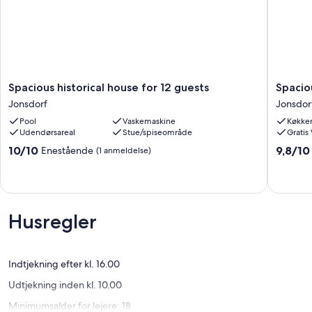
Spacious
Spaciou
Spacious historical house for 12 guests
Spacio
historical
family
Jonsdorf
Jonsdor
house
house
Pool
Vaskemaskine
Køkke
for
in
Udendørsareal
Stue/spiseområde
Gratis
12
Jonsdor
guests
Jonsdor
10.0
9.8
10/10
9,8/10
Enestående
(1 anmeldelse)
Jonsdorf
ud
ud
af
af
10,
10,
Enestående,
Eneståe
(1
(35
Husregler
anmeldelse)
anmelde
Indtjekning efter kl. 16.00
Udtjekning inden kl. 10.00
Minimumsalder for lejere: 18