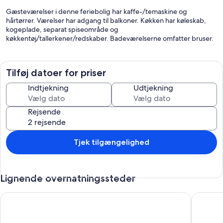
Gæsteværelser i denne feriebolig har kaffe-/temaskine og
hårtørrer. Værelser har adgang til balkoner. Køkken har køleskab,
kogeplade, separat spiseområde og
køkkentøj/tallerkener/redskaber. Badeværelserne omfatter bruser.
Tilføj datoer for priser
Indtjekning
Udtjekning
Rejsende
Tjek tilgængelighed
Lignende overnatningssteder
Spacious historical house for 12 guests
Spacious