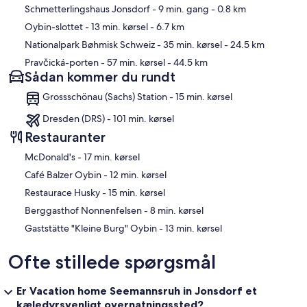
Schmetterlingshaus Jonsdorf
- 9 min. gang
- 0.8 km
Oybin-slottet
- 13 min. kørsel
- 6.7 km
Nationalpark Bøhmisk Schweiz
- 35 min. kørsel
- 24.5 km
Pravčická-porten
- 57 min. kørsel
- 44.5 km
Sådan kommer du rundt
Grossschönau (Sachs) Station - 15 min. kørsel
Dresden (DRS) - 101 min. kørsel
Restauranter
‪McDonald's - ‬17 min. kørsel
‪Café Balzer Oybin - ‬12 min. kørsel
‪Restaurace Husky - ‬15 min. kørsel
‪Berggasthof Nonnenfelsen - ‬8 min. kørsel
‪Gaststätte "Kleine Burg" Oybin - ‬13 min. kørsel
Ofte stillede spørgsmål
Er Vacation home Seemannsruh in Jonsdorf et
kæledyrsvenligt overnatningssted?