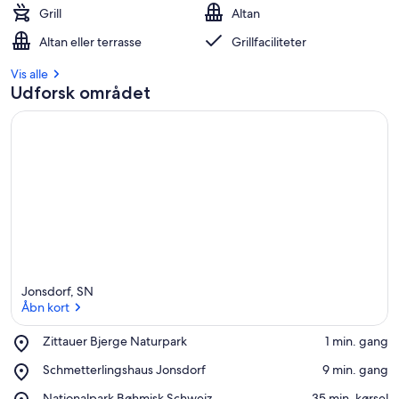
Grill
Altan
Altan eller terrasse
Grillfaciliteter
Vis alle
Udforsk området
Jonsdorf, SN
Åbn kort
Place,
Zittauer Bjerge Naturpark
‪1 min. gang‬
Zittauer
Åbn kort
Place,
Schmetterlingshaus Jonsdorf
‪9 min. gang‬
Bjerge
Schmetterlingshaus
Naturpark
Place,
Nationalpark Bøhmisk Schweiz
‪35 min. kørsel‬