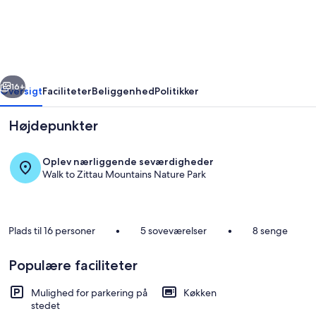
Seemannsruh
in
Jonsdorf
rige
Næste
16+
Oversigt
Faciliteter
Beliggenhed
Politikker
Højdepunkter
Oplev nærliggende seværdigheder
Walk to Zittau Mountains Nature Park
Plads til 16 personer
•
5 soveværelser
•
8 senge
Udendørs spisemuligheder
Populære faciliteter
Mulighed for parkering på
Køkken
stedet