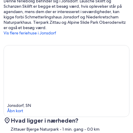
Denne feriebolig befinder sig i Jonsdorf. Lausche Skilift og
Schanzen Skilift er begge et besøg værd, hvis oplevelser står på
agendaen, mens dem der er interesseret i seværdigheder, kan
kigge forbi Schmetterlingshaus Jonsdorf og Niederkretscham
Naturparkhaus. Tierpark Zittau og Alpine Slide Park Oberoderwitz
er også et besøg værd.
Vis flere feriehuse i Jonsdorf
Jonsdorf, SN
Åbn kort
Hvad ligger i nærheden?
Kort
Zittauer Bjerge Naturpark
- 1 min. gang
- 0.0 km