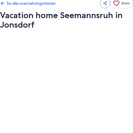
Se alle overnatningssteder
Gem
Vacation home Seemannsruh in
Jonsdorf
Billedgalleri
for
Vacation
home