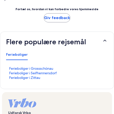
Fortæl os, hvordan vi kan forbedre vores hjemmeside
Giv feedback
Flere populære rejsemål
Ferieboliger
L
Ferieboliger i Grossschönau
i
L
Ferieboliger i Seifhennersdorf
n
i
L
Ferieboliger i Zittau
k
n
i
å
k
n
b
å
k
n
b
å
e
n
b
r
e
n
d
r
e
Udforsk Vrbo
e
d
r