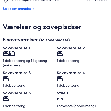
Jonsdorf
Nationalpark
Bøhmisk
Se alt om området
Schweiz
Værelser og sovepladser
5 soveværelser
(16 sovepladser)
Soveværelse 1
Soveværelse 2
1 dobbeltseng og 1 køjeseng
1 dobbeltseng
(enkeltseng)
Soveværelse 3
Soveværelse 4
1 dobbeltseng
1 dobbeltseng
Soveværelse 5
Stue 1
1 dobbeltseng
1 sovesofa (dobbeltseng)