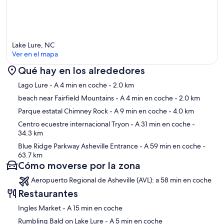
Lake Lure, NC
Ver en el mapa
Qué hay en los alrededores
Mapa
Lago Lure
- A 4 min en coche
- 2.0 km
beach near Fairfield Mountains
- A 4 min en coche
- 2.0 km
Parque estatal Chimney Rock
- A 9 min en coche
- 4.0 km
Centro ecuestre internacional Tryon
- A 31 min en coche
-
34.3 km
Blue Ridge Parkway Asheville Entrance
- A 59 min en coche
-
63.7 km
Cómo moverse por la zona
Aeropuerto Regional de Asheville (AVL): a 58 min en coche
Restaurantes
‪Ingles Market - ‬A 15 min en coche
‪Rumbling Bald on Lake Lure - ‬A 5 min en coche