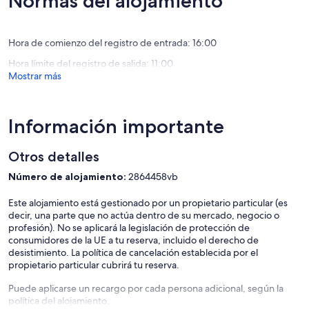
Normas del alojamiento
Views!
Lure
Work
Space
Lake
Hora de comienzo del registro de entrada: 16:00
Lure
Hora límite del registro de salida: 11:00
Mostrar más
Información importante
Otros detalles
Número de alojamiento:
2864458vb
Este alojamiento está gestionado por un propietario particular (es
decir, una parte que no actúa dentro de su mercado, negocio o
profesión). No se aplicará la legislación de protección de
consumidores de la UE a tu reserva, incluido el derecho de
desistimiento. La política de cancelación establecida por el
propietario particular cubrirá tu reserva.
Puede aplicarse un recargo por cada persona adicional, según la
política del alojamiento.