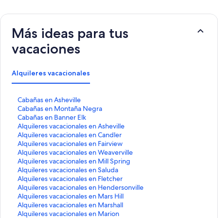
Más ideas para tus
vacaciones
Alquileres vacacionales
E
Cabañas en Asheville
n
E
Cabañas en Montaña Negra
l
n
E
Cabañas en Banner Elk
a
l
n
E
Alquileres vacacionales en Asheville
c
a
l
n
E
Alquileres vacacionales en Candler
e
c
a
l
n
E
Alquileres vacacionales en Fairview
q
e
c
a
l
n
E
Alquileres vacacionales en Weaverville
u
q
e
c
a
l
n
E
Alquileres vacacionales en Mill Spring
e
u
q
e
c
a
l
n
E
Alquileres vacacionales en Saluda
a
e
u
q
e
c
a
l
n
E
Alquileres vacacionales en Fletcher
b
a
e
u
q
e
c
a
l
n
E
Alquileres vacacionales en Hendersonville
r
b
a
e
u
q
e
c
a
l
n
E
Alquileres vacacionales en Mars Hill
e
r
b
a
e
u
q
e
c
a
l
n
E
Alquileres vacacionales en Marshall
l
e
r
b
a
e
u
q
e
c
a
l
n
E
Alquileres vacacionales en Marion