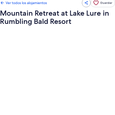
Ver todos los alojamientos
Guardar
Mountain Retreat at Lake Lure in
Rumbling Bald Resort
Galería
de
imágenes
de