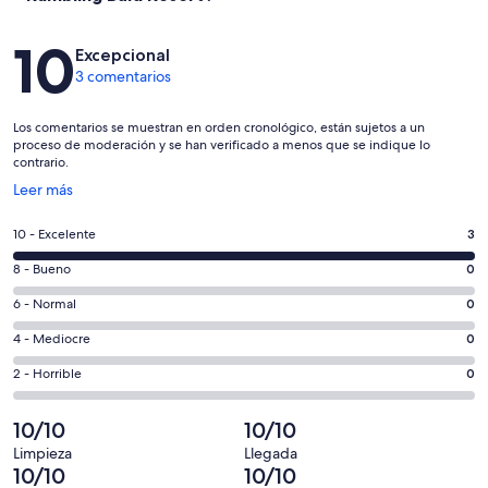
Comentarios
10
Excepcional
3 comentarios
Los comentarios se muestran en orden cronológico, están sujetos a un
proceso de moderación y se han verificado a menos que se indique lo
contrario.
Se
Leer más
abre
en
3
10 - Excelente
3
una
comentarios
ventana
0
8 - Bueno
0
de
nueva
comentarios
un
0
6 - Normal
0
de
total
comentarios
un
0
4 - Mediocre
0
de
de
total
comentarios
3
un
0
2 - Horrible
0
de
de
con
total
comentarios
3
un
una
de
de
10/10
10/10
con
total
puntuación
3
un
una
de
Limpieza
Llegada
de
con
total
10/10
10/10
puntuación
3
10