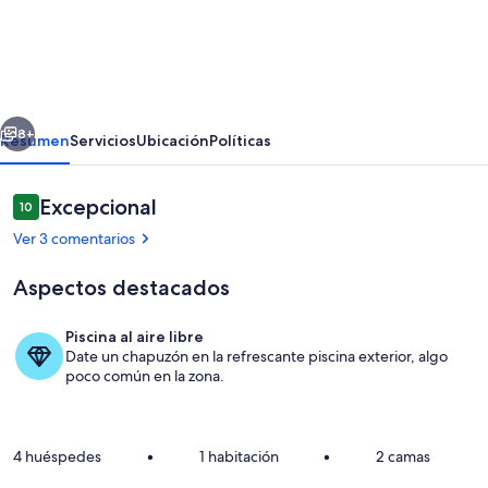
Mountain
Retreat
at
Lake
erior
Siguiente
Lure
8+
Resumen
Servicios
Ubicación
Políticas
in
Rumbling
Comentarios
Excepcional
10
10 de 10
Bald
Ver 3 comentarios
Resort
Aspectos destacados
Piscina al aire libre
Date un chapuzón en la refrescante piscina exterior, algo
Restaurante al aire libre
poco común en la zona.
4 huéspedes
•
1 habitación
•
2 camas