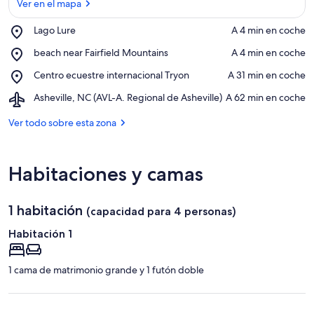
Ver en el mapa
Place,
Lago Lure
‪A 4 min en coche‬
Lago
Ver en el mapa
Place,
beach near Fairfield Mountains
‪A 4 min en coche‬
Lure
beach
Place,
Centro ecuestre internacional Tryon
‪A 31 min en coche‬
near
Centro
Fairfield
Airport,
Asheville, NC (AVL-A. Regional de Asheville)
‪A 62 min en coche‬
ecuestre
Mountains
Asheville,
internacional
NC
Ver todo sobre esta zona
Tryon
(AVL-
A.
Regional
Habitaciones y camas
de
Asheville)
1 habitación
(capacidad para 4 personas)
Habitación 1
1 cama de matrimonio grande y 1 futón doble