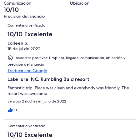
una
de
de
con
Comunicación
Ubicación
-
puntuación
3
10/10
8
una
Excelente
de
con
-
puntuación
Precisión del anuncio
6
una
Comentarios
Bueno
de
Comentario verificado
-
puntuación
4
Normal
de
10/10 Excelente
-
2
Mediocre
colleen p.
-
15 de jul de 2022
Horrible
Aspectos positivos: Limpieza, llegada, comunicación, ubicación y
precisión del anuncio
Traducir con Google
Lake lure, NC. Rumbling Bald resort.
Fantastic trip. Place was clean and everybody was friendly. The
resort was awesome.
Se alojó 2 noches en julio de 2022
0
Comentario verificado
10/10 Excelente