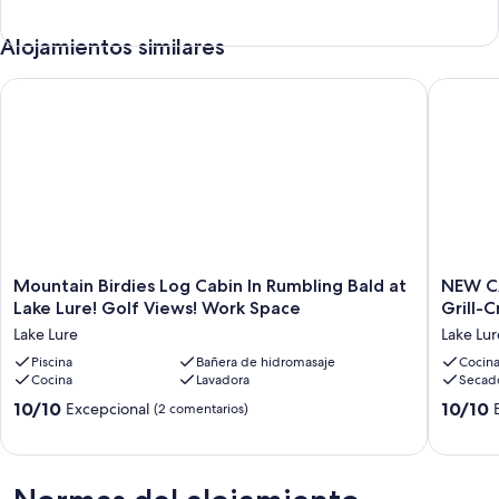
Alojamientos similares
Mountain Birdies Log Cabin In Rumbling Bald at Lake Lure! Go
NEW CABI
Mountain
NEW
Mountain Birdies Log Cabin In Rumbling Bald at
NEW CA
Birdies
CABIN!
Lake Lure! Golf Views! Work Space
Grill-
Log
Pet
Lake Lure
Lake Lur
Cabin
Friendly
In
Piscina
Bañera de hidromasaje
Private
Cocin
Cocina
Lavadora
Secad
Rumbling
Lake
Bald
&
10.0
10.0
10/10
10/10
Excepcional
(2 comentarios)
at
Beach-
sobre
sobre
Lake
Grill-
10,
10,
Lure!
Creek
Excepcional,
Excepcio
Golf
Lake
(2 comentarios)
(4 comen