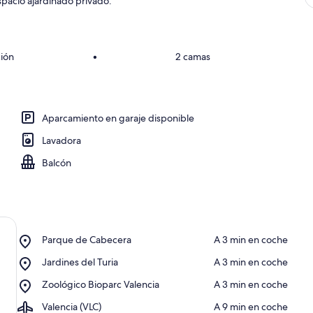
spacio ajardinado privado.
ción
•
2 camas
Aparcamiento en garaje disponible
Lavadora
Balcón
Place,
Parque de Cabecera
‪A 3 min en coche‬
Parque
Place,
Jardines del Turia
‪A 3 min en coche‬
de
Jardines
Cabecera
Place,
Zoológico Bioparc Valencia
‪A 3 min en coche‬
del
Zoológico
Turia
Airport,
Valencia (VLC)
‪A 9 min en coche‬
Bioparc