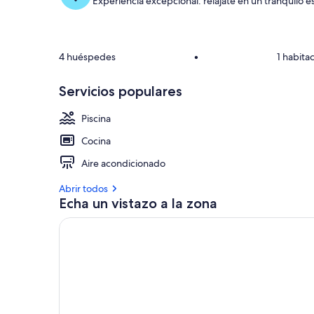
Experiencia excepcional: relájate en un tranquilo e
4 huéspedes
•
1 habita
Servicios populares
Piscina
Cocina
Aire acondicionado
Abrir todos
Echa un vistazo a la zona