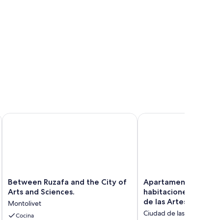
rt.
Between Ruzafa and the City of Arts and Sciences.
Apartamento acogedor 2
Between
Apartamento
Between Ruzafa and the City of
Apartamento acoge
Ruzafa
acogedor
Arts and Sciences.
habitaciones, junto a
and
2
de las Artes
Montolivet
the
habitaciones,
Ciudad de las Artes y las 
City
Cocina
junto