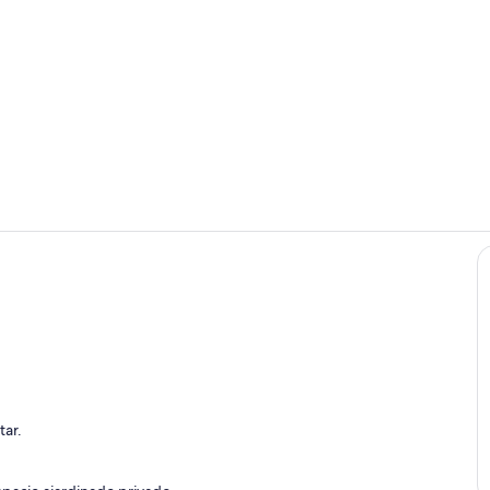
Exterior
Jardines del
tar.