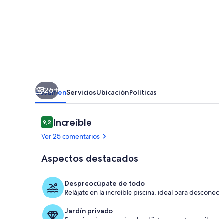
terraza
de
24m2,
piscina,
jardín
y
26+
garaje.
Resumen
Servicios
Ubicación
Políticas
Comentarios
Increíble
9,2
9,2 de 10
Ver 25 comentarios
Aspectos destacados
Piscina
Despreocúpate de todo
Relájate en la increíble piscina, ideal para desconec
Jardín privado