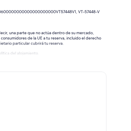
1070600000000000000000000VT57448V1, VT-57448-V
 decir, una parte que no actúa dentro de su mercado,
e consumidores de la UE a tu reserva, incluido el derecho
etario particular cubrirá tu reserva.
ítica del alojamiento.