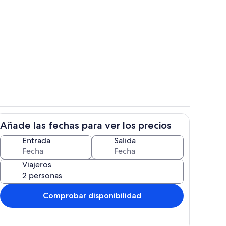
Restaurante al aire libre
Añade las fechas para ver los precios
 alojamiento
Interior
Entrada
Salida
Viajeros
Comprobar disponibilidad