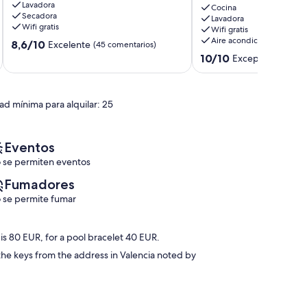
Lavadora
of
a
Cocina
Secadora
Arts
la
Lavadora
Wifi gratis
Wifi gratis
and
Ciudad
Aire acondicionado
8.6
Sciences.
8,6/10
de
Excelente
(45 comentarios)
sobre
Montolivet
las
10.0
10/10
Excepcional
(2 co
10,
Artes
sobre
Excelente,
Ciudad
10,
(45 comentarios)
de
Excepcional,
ad mínima para alquilar: 25
las
(2 comentarios)
Artes
y
las
Eventos
Ciencias
 se permiten eventos
Fumadores
 se permite fumar
is 80 EUR, for a pool bracelet 40 EUR.
the keys from the address in Valencia noted by