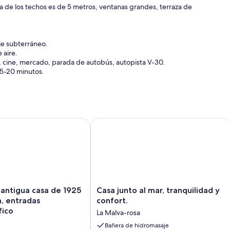
ra de los techos es de 5 metros, ventanas grandes, terraza de
aje subterráneo.
 aire.
r, cine, mercado, parada de autobús, autopista V-30.
15-20 minutos.
ntigua casa de 1925 rehabilitada, entradas Oceanografico
Casa junto al mar, tranquilidad y confo
Casa
 antigua casa de 1925
Casa junto al mar, tranquilidad y
junto
a, entradas
confort.
al
ico
La Malva-rosa
mar,
tranquilidad
Bañera de hidromasaje