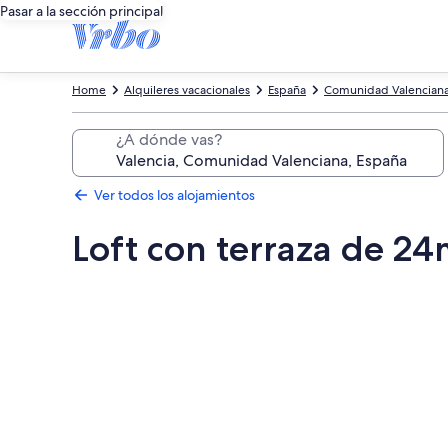
Pasar a la sección principal
Home
Alquileres vacacionales
España
Comunidad Valencian
¿A dónde vas?
Ver todos los alojamientos
Loft con terraza de 24m
Galería
de
imágenes
de
Loft
con