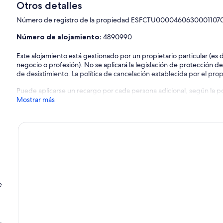
Otros detalles
Número de registro de la propiedad ESFCTU0000460630001
Número de alojamiento:
4890990
Este alojamiento está gestionado por un propietario particular (es
negocio o profesión). No se aplicará la legislación de protección d
de desistimiento. La política de cancelación establecida por el propi
Puede aplicarse un recargo por cada persona adicional, según la pol
Mostrar más
e
.