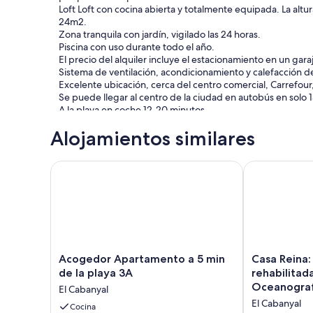
Loft Loft con cocina abierta y totalmente equipada. La altu
24m2.
Zona tranquila con jardín, vigilado las 24 horas.
Piscina con uso durante todo el año.
El precio del alquiler incluye el estacionamiento en un gar
Sistema de ventilación, acondicionamiento y calefacción de
Excelente ubicación, cerca del centro comercial, Carrefou
Se puede llegar al centro de la ciudad en autobús en solo 
A la playa en coche 12-20 minutos.
Centro comercial Gran Turia, cine, bares, restaurantes.
Alojamientos similares
Acogedor Apartamento a 5 min de la playa 3A
Casa Reina: a
Acogedor
Casa
Acogedor Apartamento a 5 min
Casa Reina:
Apartamento
Reina:
de la playa 3A
rehabilitad
a
antigua
Oceanograf
El Cabanyal
5
casa
El Cabanyal
min
Cocina
de