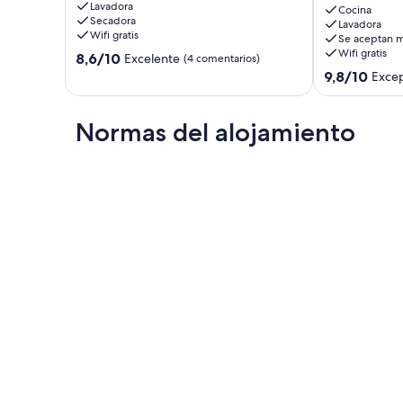
Lavadora
de
1925
Cocina
Secadora
la
rehabilitada,
Lavadora
Wifi gratis
Se aceptan m
playa
entradas
Wifi gratis
8.6
3A
8,6/10
Oceanografic
Excelente
(4 comentarios)
sobre
El
El
9.8
9,8/10
Excep
10,
Cabanyal
Cabanyal
sobre
Excelente,
10,
(4 comentarios)
Excepcional,
Normas del alojamiento
(92 comentari