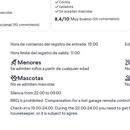
Cocina
y
Lavadora
confort.
Se aceptan mascotas
ascotas
La
8.4
o
Malva-
8,4/10
Muy bueno
(26 comentarios)
sobre
rosa
cional
(92 comentarios)
10,
Muy
bueno,
Hora de comienzo del registro de entrada: 15:00
Ed
(26 comentarios)
os)
Hora límite del registro de salida: 11:00
Menores
Se admiten niños a partir de cualquier edad
No
Mascotas
No se admiten mascotas
No
Silence from 22.00 to 09.00.
BBQ is prohibited. Compensation for a lost garage remote control 
Check-in is 15.00-24.00. During the 22.00-24.00 you need to get 
housekeeper, or it is subject to agree.