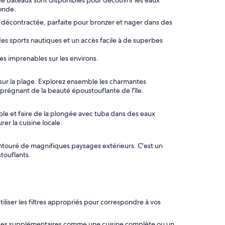
de bateaux sont disponibles pour découvrir les eaux
onde.
 décontractée, parfaite pour bronzer et nager dans des
 des sports nautiques et un accès facile à de superbes
es imprenables sur les environs.
sur la plage. Explorez ensemble les charmantes
mprégnant de la beauté époustouflante de l'île.
ble et faire de la plongée avec tuba dans des eaux
er la cuisine locale.
entouré de magnifiques paysages extérieurs. C'est un
touflants.
liser les filtres appropriés pour correspondre à vos
ques supplémentaires comme une cuisine complète ou un