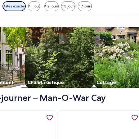
Dates exactes
± 1 jour
± 2 jours
± 3 jours
± 7 jours
ement
Chalet rustique
Cottage
 séjourner – Man-O-War Cay
ont, Amazing Location! On Pristine White Sand Beach w/Coral
eignements sur l’hébergement Available! - Man O War Cay with
Plus de renseignements sur l’héberg