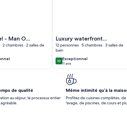
tion! On Pristine White Sand Beach w/Coral Reef Offshore
ébergement Available! - Man O War Cay with dock slip
Image de l’hébergement Luxury water
e! - Man O
Luxury waterfront
 with dock
villa overlooking the
· 2 chambres · 2 salles de
12 personnes · 5 chambres · 3 salles de
bain
Sea of Abaco w/
dock and lots of
ionnel
exceptionnel
onnel
Exceptionnel
10
10 sur 10
11 avis
privacy
)
(11 avis)
emps de qualité
Même intimité qu’à la maiso
ation au séjour, le processus entier
Profitez de cuisines complètes, de 
t agréable.
lavage, de piscines, de cours et pl