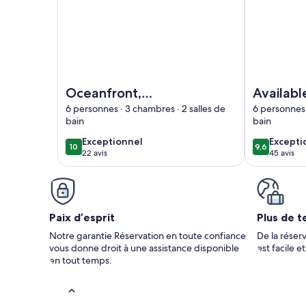
Image de l’hébergement Oceanfront, Amazing Loca
Image de l’h
Oceanfront,
Availabl
Amazing Location!
War Cay
6 personnes · 3 chambres · 2 salles de
6 personnes 
bain
bain
On Pristine White
slip
Sand Beach w/Coral
exceptionnel
except
Exceptionnel
Excepti
10
9,6
10 sur 10
9,6 sur 10
22 avis
45 avis
Reef Offshore
(22 avis)
(45 avis
Paix d’esprit
Plus de t
Notre garantie Réservation en toute confiance
De la réserv
vous donne droit à une assistance disponible
est facile e
en tout temps.