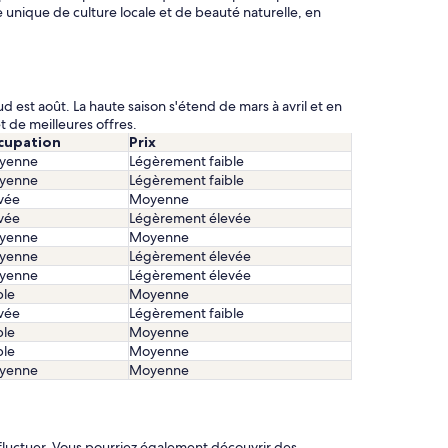
e unique de culture locale et de beauté naturelle, en
aud est août. La haute saison s'étend de mars à avril et en
 de meilleures offres.
cupation
Prix
yenne
Légèrement faible
yenne
Légèrement faible
vée
Moyenne
vée
Légèrement élevée
yenne
Moyenne
yenne
Légèrement élevée
yenne
Légèrement élevée
ble
Moyenne
vée
Légèrement faible
ble
Moyenne
ble
Moyenne
yenne
Moyenne
 fluctuer. Vous pourriez également découvrir des