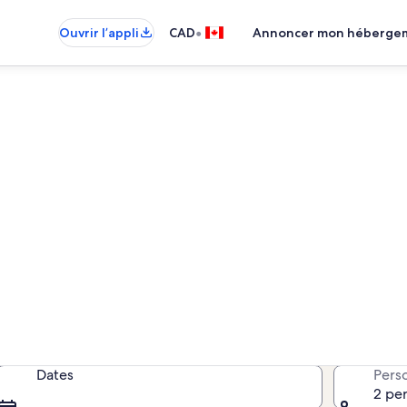
•
Ouvrir l’appli
CAD
Annoncer mon héberge
étés de vacances – Man-O-
opriétés de vacances; saisissez vo
disponibilité.
Dates
Pers
2 pe