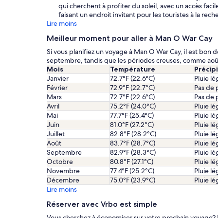
qui cherchent à profiter du soleil, avec un accès fac
faisant un endroit invitant pour les touristes à la re
Lire moins
Meilleur moment pour aller à Man O War Cay
Si vous planifiez un voyage à Man O War Cay, il est bon de 
septembre, tandis que les périodes creuses, comme août 
Mois
Température
Précip
Janvier
72.7°F (22.6°C)
Pluie l
Février
72.9°F (22.7°C)
Pas de p
Mars
72.7°F (22.6°C)
Pas de p
Avril
75.2°F (24.0°C)
Pluie l
Mai
77.7°F (25.4°C)
Pluie l
Juin
81.0°F (27.2°C)
Pluie l
Juillet
82.8°F (28.2°C)
Pluie l
Août
83.7°F (28.7°C)
Pluie l
Septembre
82.9°F (28.3°C)
Pluie l
Octobre
80.8°F (27.1°C)
Pluie l
Novembre
77.4°F (25.2°C)
Pluie l
Décembre
75.0°F (23.9°C)
Pluie l
Lire moins
Réserver avec Vrbo est simple
Vous cherchez à économiser sur votre prochain voyage? E