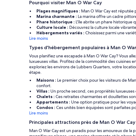
Pourquoi visiter Man O War Cay
Plages magnifiques :
Man O War Cay est réputée pou
Marina charmante :
La marina offre un cadre pittor
Phare historique :
L'île abrite un phare historique
Culture locale :
Découvrez la culture locale vibrante
Hébergements variés :
Choisissez parmi une variét
Lire moins
Types d'hébergement populaires à Man O Wa
Vous planifiez une escapade à Man O War Cay? Vous allez
luxueuses villas. Profitez de la commodité des cuisines
exploriez les environs de Lubbers Quarters, votre locati
étape.
Maisons :
Le premier choix pour les visiteurs de Ma
confort.
Villas :
Un proche second, ces propriétés luxueuses
Chalets :
Ces retraites charmantes et douillettes s
Appartements :
Une option pratique pour les voya
Condos :
Ces unités bien équipées sont parfaites po
Lire moins
Principales attractions près de Man O War Cay
Man O War Cay est un paradis pour les amoureux de la pla