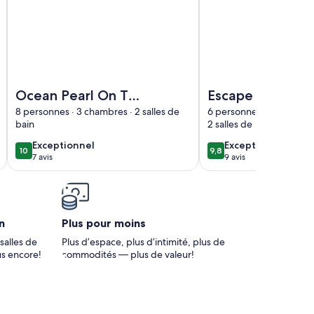
front villa overlooking the Sea of Abaco w/ dock and lots of
Image de l’hébergement Ocean Pearl On The Beach Villa ,
Image de l’hébergemen
Ocean Pearl On The
Escape to Jana
Beach Villa ,
Cabana and Doc
8 personnes · 3 chambres · 2 salles de
6 personnes · 3 chambre
bain
2 salles de bain ou plus
ManOWar Cay,
your Boat!
Abaco, Bahamas
exceptionnel
exceptionnel
Exceptionnel
Exceptionnel
10
9,8
10 sur 10
9,8 sur 10
7 avis
9 avis
(7 avis)
(9 avis)
n
Plus pour moins
salles de
Plus d’espace, plus d’intimité, plus de
us encore!
commodités — plus de valeur!