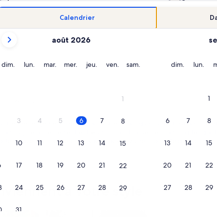
Calendrier
Da
Les
août 2026
s
mois
affichés
sont
dimanche
lundi
mardi
mercredi
jeudi
vendredi
samedi
dimanche
lund
dim.
lun.
mar.
mer.
jeu.
ven.
sam.
dim.
lun.
m
August 2026
et
September 2026.
1
1
n-O-War Cay
3
4
5
6
7
6
7
8
8
’autres hébergements idéals pour votre séjour dans la destination suiv
 compagnie ou seulement entre amis, vous trouvez les commodités dont 
orte ce que vous recherchez, vous trouverez une propriété de vacances
10
11
12
13
14
13
14
15
15
6
17
18
19
20
21
20
21
22
22
nviennent à votre style
3
24
25
26
27
28
27
28
29
29
0
31
ndos ou appartements
Rechercher des chalets rustiques
Rechercher des cot