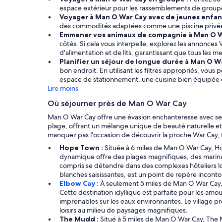
espace extérieur pour les rassemblements de groupe.
Voyager à Man O War Cay avec de jeunes enfant
des commodités adaptées comme une piscine privée. D
Emmener vos animaux de compagnie à Man O W
côtés. Si cela vous interpelle, explorez les annonce
d'alimentation et de lits, garantissant que tous les m
Planifier un séjour de longue durée à Man O Wa
bon endroit. En utilisant les filtres appropriés, vou
espace de stationnement, une cuisine bien équipée 
Lire moins
Où séjourner près de Man O War Cay
Man O War Cay offre une évasion enchanteresse avec ses p
plage, offrant un mélange unique de beauté naturelle et 
manquez pas l'occasion de découvrir la proche War Cay
Hope Town :
Située à 6 miles de Man O War Cay, Ho
dynamique offre des plages magnifiques, des marinas 
compris se détendre dans des complexes hôteliers lo
blanches saisissantes, est un point de repère inconto
Elbow Cay :
À seulement 5 miles de Man O War Cay, 
Cette destination idyllique est parfaite pour les amou
imprenables sur les eaux environnantes. Le village pr
loisirs au milieu de paysages magnifiques.
The Mudd :
Situé à 5 miles de Man O War Cay, The M