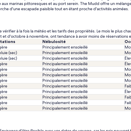
ile aux marinas pittoresques et au port serein. The Mudd offre un mélang
cherche d'une escapade paisible tout en étant proche d'activités animées.
vérifier à la fois la météo et les tarifs des propriétés. Le mois le plus ch
et d'octobre à novembre, ont tendance à avoir moins de réservations et
itations
Nébulosité
Oc
égère
Principalement ensoleillé
Mo
luie (sec)
Principalement ensoleillé
Mo
luie (sec)
Principalement ensoleillé
Éle
égère
Principalement ensoleillé
Éle
égère
Principalement ensoleillé
Mo
égère
Principalement ensoleillé
Mo
égère
Principalement ensoleillé
Mo
égère
Principalement ensoleillé
Fai
égère
Principalement ensoleillé
Éle
égère
Principalement ensoleillé
Fai
égère
Principalement ensoleillé
Fai
égère
Principalement ensoleillé
Mo
nvisagez d'être flexible avec vos dates de voyage, car les prix peuvent