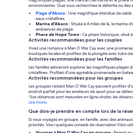
magnifiques plages, une marina charmante et le phare his
environnantes. Que vous recherchiez la détente ou des 
Plage d'Abaco :
Une magnifique étendue de sable s
eaux cristallines.
Marina d'Abaco :
Située à 4 miles de là, la marina d
ambiances de plage.
Phare de Hope Town :
Ce phare historique, situé à
Activités recommandées pour les couples
Vivez une romance à Man O War Cay avec une promenade e
boutiques locales et profitez de la plongée avec tuba dan
Activités recommandées pour les familles
Les familles adoreront explorer les magnifiques plages 
cristallines. Profitez d'une agréable promenade en bateau
Activités recommandées pour les groupes
Les groupes visitant Man O War Cay peuvent profiter d'un
endroit parfait pour les amateurs de sport pour se déten
*Les distances sont mesurées en ligne droite; les distances
Lire moins
Que dois-je prendre en compte lors de la rés
Si vous voyagez en groupe, en famille, avec des animaux 
priorités. Voici quelques conseils de réservation Vrbo uti
Voyager à Man O War Cay en groupe :
Pensez au 