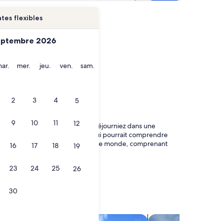
tes flexibles
eptembre 2026
i
mardi
mercredi
jeudi
vendredi
samedi
ar.
mer.
jeu.
ven.
sam.
2
3
4
5
9
10
11
12
ante : Man-O-War Cay. Que vous séjourniez dans une
vous avez besoin et envie, ce qui pourrait comprendre
 qui répond aux besoins de tout le monde, comprenant
16
17
18
19
23
24
25
26
30
tages
Rechercher des villas
Rechercher des chal