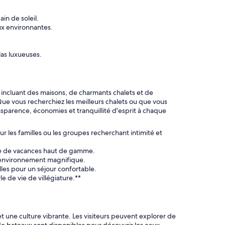
in de soleil.
ux environnantes.
las luxueuses.
 incluant des maisons, de charmants chalets et de
ue vous recherchiez les meilleurs chalets ou que vous
sparence, économies et tranquillité d'esprit à chaque
 les familles ou les groupes recherchant intimité et
ce de vacances haut de gamme.
n environnement magnifique.
es pour un séjour confortable.
 de vie de villégiature.**
t une culture vibrante. Les visiteurs peuvent explorer de