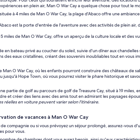
torique. Pour ceux qui souhaitent enrichir leur aventure, des locations 
expériences en plein air, Man O War Cay a quelque chose pour tout le m
ituée à 4 miles de Man O War Cay, la plage d'Abaco offre une ambiance
'Abaco est la porte d'entrée de l'aventure avec des activités de plein air,
 5 miles de Man O War Cay, offre un aperçu de la culture locale et des vu
n bateau privé au coucher du soleil, suivie d'un dîner aux chandelles 
s des eaux cristallines, créant des souvenirs inoubliables tout en vous i
de Man O War Cay, où les enfants pourront construire des châteaux de sa
 jusqu'à Hope Town, où vous pourrez visiter le phare historique et savour
e partie de golf au parcours de golf de Treasure Cay, situé à 19 miles, 
dre et créer des liens avec des amis tout en admirant les paysages épous
 réelles en voiture peuvent varier selon l'itinéraire.
ervation de vacances à Man O War Cay
de compagnie ou si vous prévoyez un séjour prolongé, assurez-vous d'uti
les pour vous.
nombre de chambres dont vous aurez besoin, ainsi qu'aux caractéristi