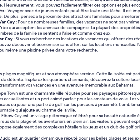
 Heureusement, vous pouvez facilement filtrer ces options et plus enco
s :
Voyager avec de jeunes enfants peut être toute une tâche. Il est impor
e plus, pensez à la proximité des attractions familiales pour améliorer
ar Cay :
Pour de nombreuses familles, des vacances ne sont pas vraime
s Vrbo qui acceptent les animaux de compagnie. La plupart des propriété
embres de la famille se sentent à l'aise et comme chez eux.
r Cay :
Si vous recherchez des locations de vacances qui offrent des réd
s pouvez découvrir et économiser sans effort sur les locations mensuelles
ou même une piscine privée dans votre recherche.
lages magnifiques et son atmosphère sereine. Cette île isolée est parfa
de détente. Explorez les quartiers charmants, découvrez la culture loca
, transformant vos vacances en une aventure mémorable aux Bahamas.
pe Town est une charmante ville réputée pour ses paysages pittoresques 
accueillantes et un port animé parfait pour les amateurs de voile. Les vi
caux ou jouer une partie de golf sur les parcours à proximité. L'emblé
urnable qui ajoute au charme de la ville.
Elbow Cay est un village pittoresque célébré pour sa beauté naturelle 
reux de la plage et les aventuriers en plein air. Les visiteurs peuvent ex
opose également des complexes hôteliers luxueux et un club de golf privé
udd est un quartier dynamique réputé pour ses belles plages et ses expér