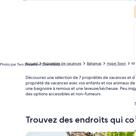
Accueil
Propriétés de vacances
Bahamas
Hope Town
Ma
Photo par Two Dreamers One World
2
Découvrez une sélection de 7 propriétés de vacances et d
propriété de vacances avec vos enfants et vos animaux de
une baignoire à remous et une laveuse/sécheuse. Peu imp
9
des options accessibles et non-fumeurs.
1
Trouvez des endroits qui co
2
3
Rechercher des maisons
Rechercher des co