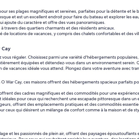
r ses plages magnifiques et sereines, parfaites pour la détente et le ba
esque et est un excellent endroit pour faire du bateau et explorer les ea
 qui ajoute du caractère et offre des vues panoramiques.
 à travers des quartiers charmants et des résidents amicaux.
é de locations de vacances, y compris des chalets confortables et des vil
r Cay
 vous régaler. Choisissez parmi une variété d'hébergements populaires,
 entièrement équipées et détendez-vous dans un environnement serein. Q
on de vacances idéale vous attend. Plongez dans votre aventure avec tran
n O War Cay, ces maisons offrent des hébergements spacieux parfaits pour
 offrent des cadres magnifiques et des commodités pour une expérien
ont idéales pour ceux qui recherchent une escapade pittoresque dans u
geurs, offrant des emplacements pratiques et des commodités essentiell
ur ceux qui désirent un mélange de confort comme à la maison et de style
ge et les passionnés de plein air, offrant des paysages époustouflants e