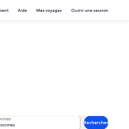
ment
Aide
Mes voyages
Ouvrir une session
War Cay
s dates pour connaître la
onnes
Rechercher
rsonnes