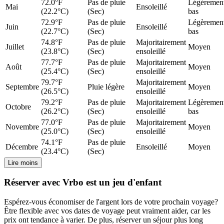
72.0°F
Pas de pluie
Légèremen
Mai
Ensoleillé
(22.2°C)
(Sec)
bas
72.9°F
Pas de pluie
Légèremen
Juin
Ensoleillé
(22.7°C)
(Sec)
bas
74.8°F
Pas de pluie
Majoritairement
Juillet
Moyen
(23.8°C)
(Sec)
ensoleillé
77.7°F
Pas de pluie
Majoritairement
Août
Moyen
(25.4°C)
(Sec)
ensoleillé
79.7°F
Majoritairement
Septembre
Pluie légère
Moyen
(26.5°C)
ensoleillé
79.2°F
Pas de pluie
Majoritairement
Légèremen
Octobre
(26.2°C)
(Sec)
ensoleillé
bas
77.0°F
Pas de pluie
Majoritairement
Novembre
Moyen
(25.0°C)
(Sec)
ensoleillé
74.1°F
Pas de pluie
Décembre
Ensoleillé
Moyen
(23.4°C)
(Sec)
Lire moins
Réserver avec Vrbo est un jeu d'enfant
Espérez-vous économiser de l'argent lors de votre prochain voyage?
Être flexible avec vos dates de voyage peut vraiment aider, car les
prix ont tendance à varier. De plus, réserver un séjour plus long