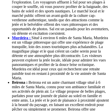
l'exploration. Les voyageurs affluent à Sal pour ses plages à
couper le souffle, où vous pouvez profiter de la baignade, des
bains de soleil et des sports nautiques. Le marché local et le
marché public offrent un avant-goût de la culture cap-
verdienne authentique, tandis que des attractions comme la
jetée et le belvédère offrent des vues pittoresques et des
opportunités de photos. Sal est un paradis pour les aventuriers,
où détente et excitation coexistent.
Murdeira :
Situé à environ 6 miles de Santa Maria, Murdeira
est un village pittoresque qui offre une expérience de plage
tranquille, loin des zones touristiques plus achalandées. La
magnifique plage et le quai créent un cadre serein pour la
détente et une atmosphère plus décontractée. Les visiteurs
peuvent explorer la jetée locale, idéale pour admirer les vues
panoramiques et profiter de la douce brise océanique.
Murdeira est idéal pour ceux qui recherchent une retraite
paisible tout en restant à proximité de la vie animée de Santa
Maria.
Beirona :
Beirona est un autre charmant village situé à 6
miles de Santa Maria, connu pour son ambiance familiale et
ses activités de plein air. Le village propose de belles plages,
parfaites pour une journée de plaisir au soleil en famille et
entre amis. La jetée et le port de plaisance à proximité ajoutent
à la beauté du paysage, en faisant un excellent endroit pour
pêcher ou simplement se promener. Beirona offre une