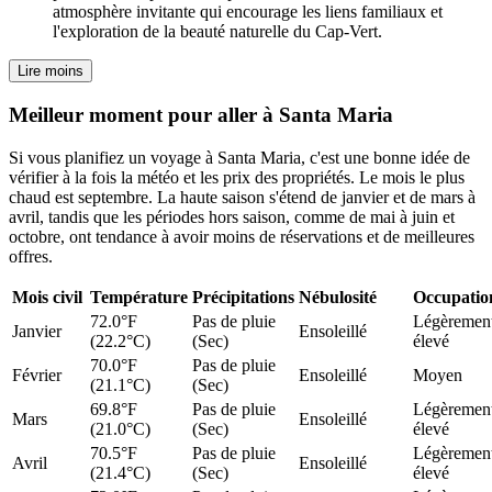
atmosphère invitante qui encourage les liens familiaux et
l'exploration de la beauté naturelle du Cap-Vert.
Lire moins
Meilleur moment pour aller à Santa Maria
Si vous planifiez un voyage à Santa Maria, c'est une bonne idée de
vérifier à la fois la météo et les prix des propriétés. Le mois le plus
chaud est septembre. La haute saison s'étend de janvier et de mars à
avril, tandis que les périodes hors saison, comme de mai à juin et
octobre, ont tendance à avoir moins de réservations et de meilleures
offres.
Mois civil
Température
Précipitations
Nébulosité
Occupatio
72.0°F
Pas de pluie
Légèremen
Janvier
Ensoleillé
(22.2°C)
(Sec)
élevé
70.0°F
Pas de pluie
Février
Ensoleillé
Moyen
(21.1°C)
(Sec)
69.8°F
Pas de pluie
Légèremen
Mars
Ensoleillé
(21.0°C)
(Sec)
élevé
70.5°F
Pas de pluie
Légèremen
Avril
Ensoleillé
(21.4°C)
(Sec)
élevé