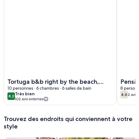
Plus de renseignements sur l’hébergement Tortuga b&b right
Plus de r
Tortuga b&b right by the beach,
Pensão
paradise garden, delicious food and
10 personnes · 6 chambres · 6 salles de bain
help g
8 personn
très
Très bien
4,0
2 avis
drinks
holida
8,2
4,0 sur 1
(2 av
8,2 sur 10
102 avis externes
bien
Trouvez des endroits qui conviennent à votre
style