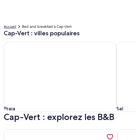
Accueil
Bed and breakfast à Cap-Vert
Cap-Vert : villes populaires
Praia
Sal
Praia
Sal
Praia
Sal
Cap-Vert : explorez les B&B
Plus de renseignements sur l’hébergement Tortuga b&b right
Plus de r