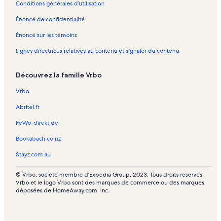
Conditions générales d’utilisation
Longstay – Santa Maria
Énoncé de confidentialité
Longstay – Sal Rei
Énoncé sur les témoins
Longstay – São Vicente
Lignes directrices relatives au contenu et signaler du contenu
Longstay – Praia
Longstay – Boa Vista
Découvrez la famille Vrbo
Longstay – Sal
Vrbo
Longstay – São Nicolau
Abritel.fr
Longstay – Cidade Velha
FeWo-direkt.de
Longstay – Rabil
Bookabach.co.nz
Longstay – Vila do Maio
Stayz.com.au
© Vrbo, société membre d’Expedia Group, 2023. Tous droits réservés.
Vrbo et le logo Vrbo sont des marques de commerce ou des marques
déposées de HomeAway.com, Inc.