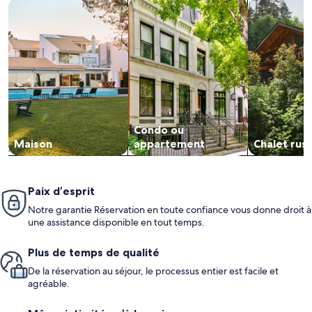
Rechercher des maisons
Rechercher des condos ou apparte
Rechercher d
Condo ou
Maison
appartement
Chalet rus
Paix d’esprit
Notre garantie Réservation en toute confiance vous donne droit à
une assistance disponible en tout temps.
Plus de temps de qualité
De la réservation au séjour, le processus entier est facile et
agréable.