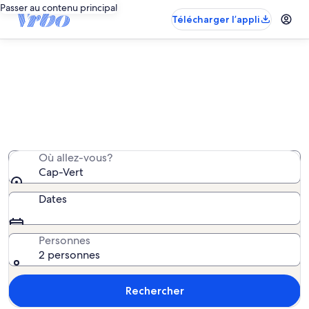
Passer au contenu principal
Télécharger l’appli
bed and breakfast − Cap-Vert
Nous avons trouvé 8 bed and breakfast; saisissez vos
dates pour connaître la disponibilité.
Où allez-vous?
Cap-Vert
Dates
Personnes
2 personnes
Rechercher