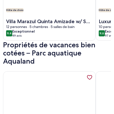
Hôte de choix
Hôte de cho
Plus de renseignements sur l’hébergement Villa Marazul Qu
Plus de r
Villa Marazul Quinta Amizade w/ Sea
Luxury
View, Games room, Salt pool
12 personnes · 5 chambres · 5 salles de bain
pool 
10 person
exceptionnel
exce
Exceptionnel
Exce
Town 
9,4
9,6
9,4 sur 10
9,6 sur 1
49 avis
97 avis
(49 avis)
(97 a
Propriétés de vacances bien
cotées – Parc aquatique
Aqualand
Plus de renseignements sur l’hébergement Beach Flat w/ Te
Plus de re