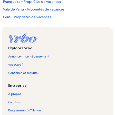
Franqueira – Propriétés de vacances
Vale de Parra – Propriétés de vacances
Guia – Propriétés de vacances
Albufeira – Propriétés de vacances
Centre commercial Algarve Shopping – Propriétés de vacances
Golf Herdade dos Salgados – Propriétés de vacances
Salgados – Propriétés de vacances
Explorez Vrbo
Patroves – Propriétés de vacances
Annoncer mon hébergement
Alporchinhos – Propriétés de vacances
VrboCare™
Salicos – Propriétés de vacances
Confiance et sécurité
Porches – Propriétés de vacances
Entreprise
Lagoa e Carvoeiro – Propriétés de vacances
Festival international de sculpture sur sable FIESA – Propriétés de
À propos
vacances
Carrières
Alcantarilha – Propriétés de vacances
Programme d’affiliation
Armação de Pêra – Propriétés de vacances