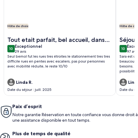
Hôte de choix
Hôte de cho
Plus de renseignements sur l’hébergement Beach Flat w/ Te
Plus de re
Tout etait parfait, bel accueil, dans
Séjour
exceptionnel
exce
l'appartement tout pour nous
Exceptionnel
Exce
10
10
10 sur 10
10 sur 10
29 avis
97 avis
accommoder
(29 avis)
(97 a
Seul bemol fut les rues tres étroites le stationnement tres tres
Sara est un
difficile rues en pentes avec escaliers, pas pour personnes
beaucoup d
avec mobilité réduite, le reste 10/10
besoins. Se
possibilité
tenu de la
Linda R.
Line 
Date du séjour : juill. 2025
Date du séj
Paix d’esprit
Notre garantie Réservation en toute confiance vous donne droit à
une assistance disponible en tout temps.
Plus de temps de qualité