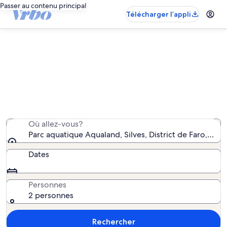
Passer au contenu principal
Télécharger l’appli
Parc aquatique Aqualand :
propriétés de vacances à proximité
Nous avons trouvé 6 088 propriétés de vacances;
saisissez vos dates pour connaître la disponibilité.
Où allez-vous?
Parc aquatique Aqualand, Silves, District de Faro, Port
Dates
Personnes
2 personnes
Rechercher