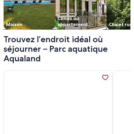
Condo ou
Maison
appartement
Chalet rus
Trouvez l’endroit idéal où
séjourner – Parc aquatique
Aqualand
Plus de renseignements sur l’hébergement Villa Marazul Qu
Plus de r