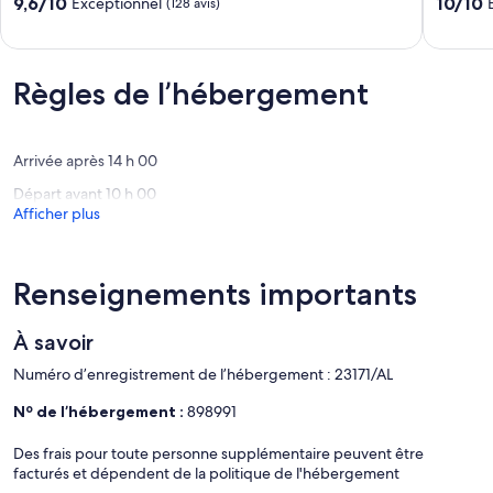
9.6
10.0
9,6/10
10/10
Exceptionnel
(128 avis)
sea
beach
sur
sur
view
&
10,
10,
Carvoeiro
village
Exceptionnel,
Exceptio
view
(128 avis)
(61 avis)
Règles de l’hébergement
2
bed/
2
bath
Arrivée après 14 h 00
apartme
Départ avant 10 h 00
Carvoei
Afficher plus
Renseignements importants
À savoir
Numéro d’enregistrement de l’hébergement : 23171/AL
Nº de l’hébergement :
898991
Des frais pour toute personne supplémentaire peuvent être
facturés et dépendent de la politique de l'hébergement