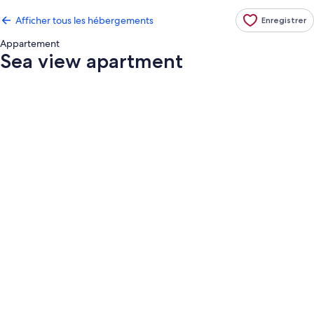
Afficher tous les hébergements
Enregistrer
Appartement
Sea view apartment
Galerie
de
photos
de