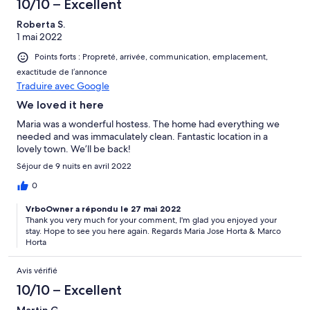
10/10 – Excellent
Roberta S.
1 mai 2022
Points forts : Propreté, arrivée, communication, emplacement,
exactitude de l’annonce
Traduire avec Google
We loved it here
Maria was a wonderful hostess. The home had everything we
needed and was immaculately clean. Fantastic location in a
lovely town. We’ll be back!
Séjour de 9 nuits en avril 2022
0
VrboOwner a répondu le 27 mai 2022
Thank you very much for your comment, I'm glad you enjoyed your
stay. Hope to see you here again. Regards Maria Jose Horta & Marco
Horta
Avis vérifié
10/10 – Excellent
Martin G.