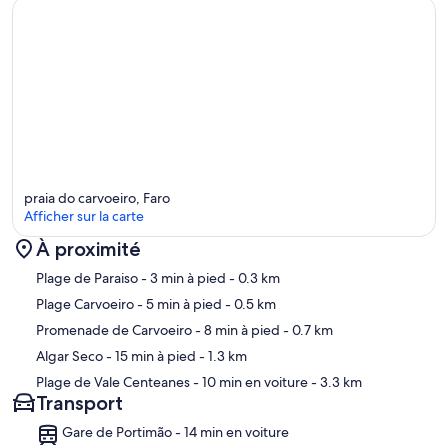
praia do carvoeiro, Faro
Afficher sur la carte
À proximité
Carte
Plage de Paraiso
- 3 min à pied
- 0.3 km
Plage Carvoeiro
- 5 min à pied
- 0.5 km
Promenade de Carvoeiro
- 8 min à pied
- 0.7 km
Algar Seco
- 15 min à pied
- 1.3 km
Plage de Vale Centeanes
- 10 min en voiture
- 3.3 km
Transport
Gare de Portimão - 14 min en voiture