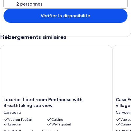
Vérifier la disponibilité
Hébergements similaires
Luxurios 1 bed room Penthouse with Breathtaking sea view
Casa Eva
Luxurios
Casa
Luxurios 1 bed room Penthouse with
Casa E
1
Eva
Breathtaking sea view
villag
bed
Sol
Carvoeiro
Carvoei
room
Vista
Penthouse
Vue sur l’océan
Cuisine
-
Vue su
Laveuse
Wi-Fi gratuit
Cuisin
with
stunnin
Breathtaking
sea,