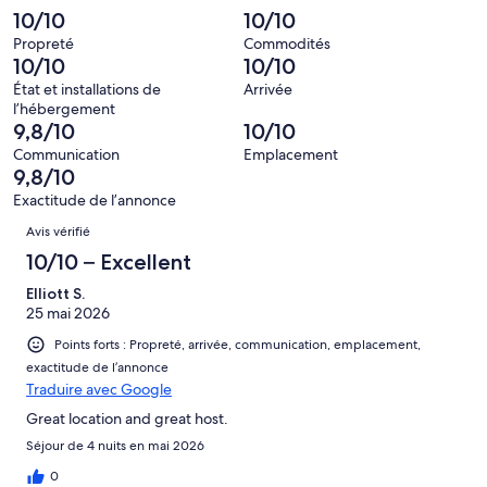
3 avis
–
10/10
10/10
d’après
sur 144.
Terrible,
0 avis
Propreté
Commodités
d’après
10/10
10/10
sur 144.
0 avis
État et installations de
Arrivée
sur 144.
l’hébergement
9,8/10
10/10
Communication
Emplacement
9,8/10
Exactitude de l’annonce
Avis
Avis vérifié
10/10 – Excellent
Elliott S.
25 mai 2026
Points forts : Propreté, arrivée, communication, emplacement,
exactitude de l’annonce
Traduire avec Google
Great location and great host.
Séjour de 4 nuits en mai 2026
0