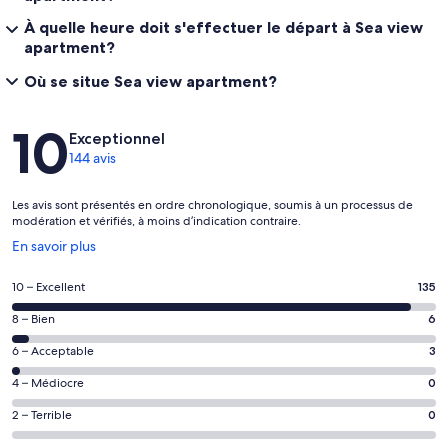
À quelle heure doit s'effectuer le départ à Sea view
apartment?
Où se situe Sea view apartment?
Avis
10
Exceptionnel
144 avis
Les avis sont présentés en ordre chronologique, soumis à un processus de
modération et vérifiés, à moins d’indication contraire.
S’ouvre
En savoir plus
dans
une
Note
10 – Excellent
135
nouvelle
de 10
fenêtre
Note
8 – Bien
6
–
de 8
Excellent,
Note
6 – Acceptable
3
–
d’après
de 6
Bien,
Note
4 – Médiocre
0
135 avis
–
d’après
de 4
sur 144.
Acceptable,
Note
2 – Terrible
0
6 avis
–
d’après
de 2
sur 144.
Médiocre,