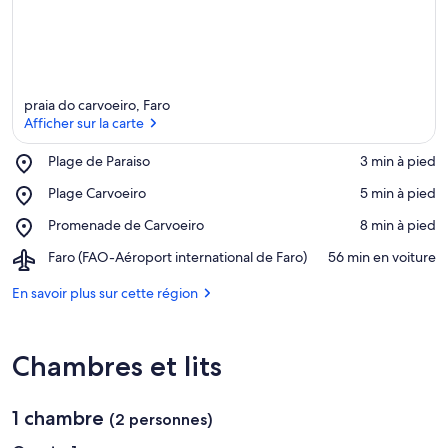
praia do carvoeiro, Faro
Afficher sur la carte
Place,
Plage de Paraiso
‪3 min à pied‬
Plage
Afficher sur la carte
Place,
Plage Carvoeiro
‪5 min à pied‬
de
Plage
Paraiso
Place,
Promenade de Carvoeiro
‪8 min à pied‬
Carvoeiro
Promenade
Airport,
Faro (FAO-Aéroport international de Faro)
‪56 min en voiture‬
de
Faro
Carvoeiro
(FAO-
En savoir plus sur cette région
Aéroport
international
de
Chambres et lits
Faro)
1 chambre
(2 personnes)