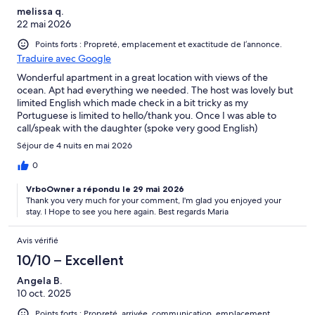
melissa q.
22 mai 2026
Points forts : Propreté, emplacement et exactitude de l’annonce.
Traduire avec Google
Wonderful apartment in a great location with views of the
ocean. Apt had everything we needed. The host was lovely but
limited English which made check in a bit tricky as my
Portuguese is limited to hello/thank you. Once I was able to
call/speak with the daughter (spoke very good English)
everything worked out. As a bonus, the host provided daily apt.
Séjour de 4 nuits en mai 2026
Service. (empty trash, made bed, new towels on day 2, etc.)
That was a pleasant surprise.
0
VrboOwner a répondu le 29 mai 2026
Thank you very much for your comment, I'm glad you enjoyed your
stay. I Hope to see you here again. Best regards Maria
Avis vérifié
10/10 – Excellent
Angela B.
10 oct. 2025
Points forts : Propreté, arrivée, communication, emplacement,