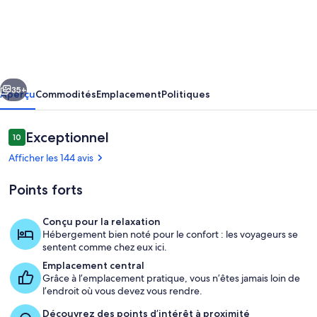
l’hébergement
Sea
view
apartment
cédent
Suivant
35+
Aperçu
Commodités
Emplacement
Politiques
Avis
Exceptionnel
10
10 sur 10 –
Afficher les 144 avis
Points forts
Conçu pour la relaxation
Hébergement bien noté pour le confort : les voyageurs se
Plage
sentent comme chez eux ici.
Emplacement central
Grâce à l’emplacement pratique, vous n’êtes jamais loin de
l’endroit où vous devez vous rendre.
Découvrez des points d’intérêt à proximité