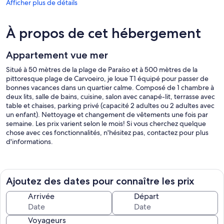
Afficher plus de détails
À propos de cet hébergement
Appartement vue mer
Situé à 50 mètres de la plage de Paraíso et à 500 mètres de la
pittoresque plage de Carvoeiro, je loue T1 équipé pour passer de
bonnes vacances dans un quartier calme. Composé de 1 chambre à
deux lits, salle de bains, cuisine, salon avec canapé-lit, terrasse avec
table et chaises, parking privé (capacité 2 adultes ou 2 adultes avec
un enfant). Nettoyage et changement de vêtements une fois par
semaine. Les prix varient selon le mois! Si vous cherchez quelque
chose avec ces fonctionnalités, n'hésitez pas, contactez pour plus
d'informations.
Le long des parcours de golf de Gramacho et des parcs de golf /
fun pint / penina - Zoomarine, toboggan et éclaboussures / visite
Ajoutez des dates pour connaître les prix
des grottes, bonne nourriture.
Arrivée
Départ
Voyageurs