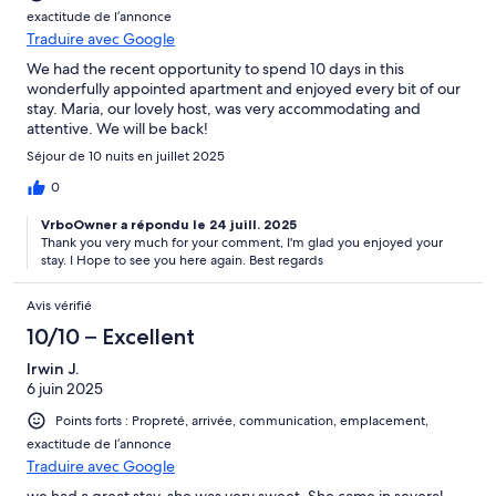
exactitude de l’annonce
Traduire avec Google
We had the recent opportunity to spend 10 days in this
wonderfully appointed apartment and enjoyed every bit of our
stay. Maria, our lovely host, was very accommodating and
attentive. We will be back!
Séjour de 10 nuits en juillet 2025
0
VrboOwner a répondu le 24 juill. 2025
Thank you very much for your comment, I'm glad you enjoyed your
stay. I Hope to see you here again. Best regards
Avis vérifié
10/10 – Excellent
Irwin J.
6 juin 2025
Points forts : Propreté, arrivée, communication, emplacement,
exactitude de l’annonce
Traduire avec Google
we had a great stay. she was very sweet. She came in several