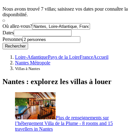
Nous avons trouvé 7 villas; saisissez vos dates pour connaître la
disponibilité.
Où allez-vous?
Dates
Personnes
Rechercher
Loire-Atlantique
Pays de la Loire
France
Accueil
Nantes Métropole
Villas à Nantes
Nantes : explorez les villas à louer
Plus de renseignements sur
l’hébergement Villa de la Plume - 8 rooms and 15
travellers in Nantes