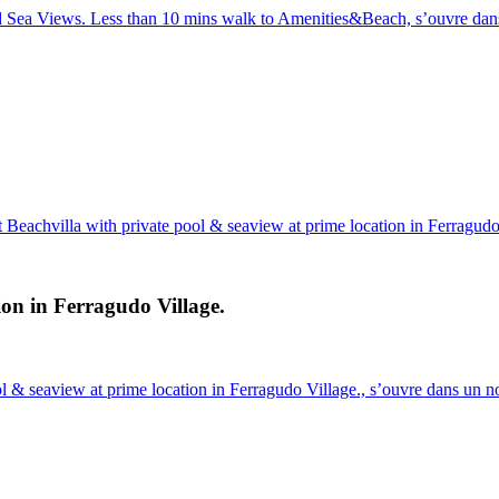
nd Sea Views. Less than 10 mins walk to Amenities&Beach, s’ouvre dan
Beachvilla with private pool & seaview at prime location in Ferragudo
ion in Ferragudo Village.
l & seaview at prime location in Ferragudo Village., s’ouvre dans un n