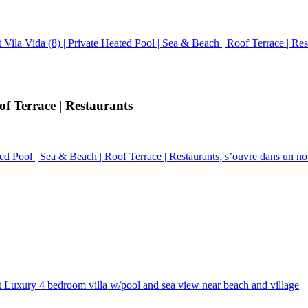
Vila Vida (8) | Private Heated Pool | Sea & Beach | Roof Terrace | Res
of Terrace | Restaurants
ted Pool | Sea & Beach | Roof Terrace | Restaurants, s’ouvre dans un no
 Luxury 4 bedroom villa w/pool and sea view near beach and village