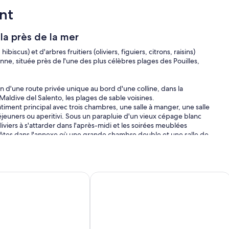
nt
la près de la mer
biscus) et d'arbres fruitiers (oliviers, figuiers, citrons, raisins)
éenne, située près de l'une des plus célèbres plages des Pouilles,
in d'une route privée unique au bord d'une colline, dans la
aldive del Salento, les plages de sable voisines.
timent principal avec trois chambres, une salle à manger, une salle
éjeuners ou aperitivi. Sous un parapluie d'un vieux cépage blanc
liviers à s'attarder dans l'après-midi et les soirées meublées
tes dans l'annexe où une grande chambre double et une salle de
in.
s familles avec enfants, groupes d'amis ou couples peuvent profiter
rical villa with fabulous garden and private pool
Gallipoli Capilungo Seaside villa,
t le printemps sont parfaits pour les visites artistiques et
la côte ouest; été pour profiter du véritable esprit des vacances à la
reuses villes des environs qui culmine avec le célèbre festival "La
 cela a lieu à Melpignano; l'automne pour la grande récolte d'olives