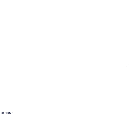
Restauration 
Restauration 
’hébergement
térieur.