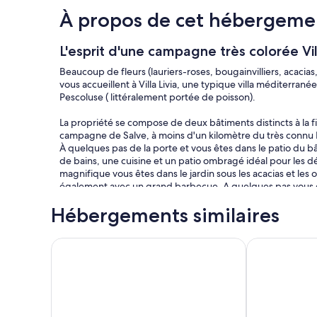
À propos de cet hébergeme
L'esprit d'une campagne très colorée Vil
Beaucoup de fleurs (lauriers-roses, bougainvilliers, acacias, hi
vous accueillent à Villa Livia, une typique villa méditerran
Pescoluse ( littéralement portée de poisson).
La propriété se compose de deux bâtiments distincts à la f
campagne de Salve, à moins d'un kilomètre du très connu M
À quelques pas de la porte et vous êtes dans le patio du bâ
de bains, une cuisine et un patio ombragé idéal pour les d
magnifique vous êtes dans le jardin sous les acacias et les o
également avec un grand barbecue. A quelques pas vous ê
bain vous accueillent.
Hébergements similaires
Les vues sur la mer sont belles à la fois de la villa et du terra
La Villa Livia est située dans un quartier pittoresque où le
Maretta vacation home
Seafront histo
de leur propre style de vie tout au long de l'année: l'hiver e
culturelles dans la région. sur les plages ou les falaises de 
mer et participer aux festivals de musique du soir des nomb
Notte della Taranta" (littéralement "La Nuit de l'Araignée")
qui a lieu dans toute la région et à Villa Livia aussi.