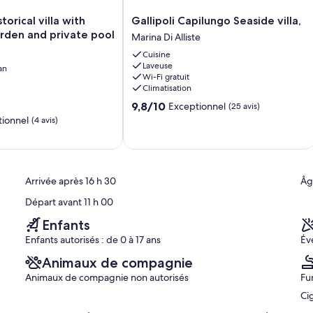
Gallipoli
torical villa with
Gallipoli Capilungo Seaside villa,
Capilungo
rden and private pool
Marina Di Alliste
Seaside
Cuisine
villa,
Laveuse
an
Marina
Wi-Fi gratuit
Di
Climatisation
Alliste
9.8
9,8/10
Exceptionnel
(25 avis)
sur
ionnel
(4 avis)
10,
Exceptionnel,
(25 avis)
Arrivée après 16 h 30
Âg
Départ avant 11 h 00
Enfants
Enfants autorisés : de 0 à 17 ans
Év
Animaux de compagnie
Animaux de compagnie non autorisés
Fu
Ci