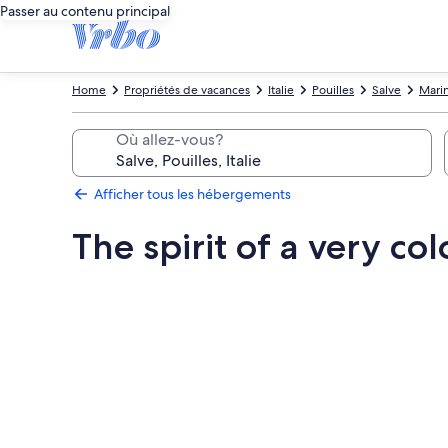
Passer au contenu principal
Home
Propriétés de vacances
Italie
Pouilles
Salve
Marin
Où allez-vous?
Afficher tous les hébergements
The spirit of a very co
Galerie
de
photos
de
l’hébergement
The