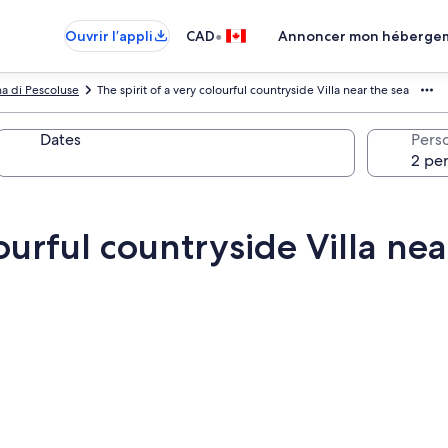
•
Ouvrir l’appli
CAD
Annoncer mon héberge
a di Pescoluse
The spirit of a very colourful countryside Villa near the sea
Dates
Pers
lourful countryside Villa nea