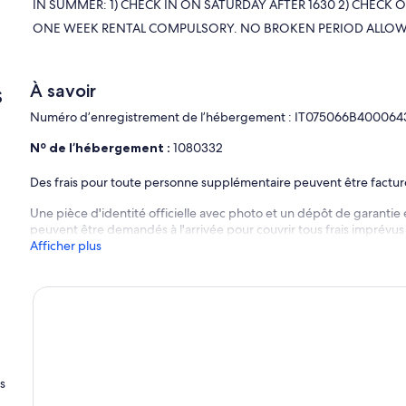
IN SUMMER: 1) CHECK IN ON SATURDAY AFTER 1630 2) CHECK 
ONE WEEK RENTAL COMPULSORY. NO BROKEN PERIOD ALLOWED 
s
À savoir
Numéro d’enregistrement de l’hébergement : IT075066B400064
Nº de l’hébergement :
1080332
Des frais pour toute personne supplémentaire peuvent être factu
Une pièce d'identité officielle avec photo et un dépôt de garantie 
peuvent être demandés à l'arrivée pour couvrir tous frais imprévus
Afficher plus
s