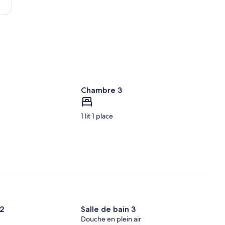
di
Leuca
Chambre 3
1 lit 1 place
 2
Salle de bain 3
Douche en plein air