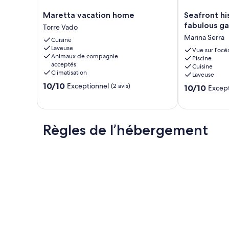
Maretta
Seafront
Maretta vacation home
Seafront his
vacation
historical
fabulous ga
Torre Vado
home
villa
Marina Serra
Cuisine
Torre
with
Laveuse
Vado
fabulous
Vue sur l’océ
Animaux de compagnie
Piscine
garden
acceptés
Cuisine
and
Climatisation
Laveuse
private
10.0
10/10
Exceptionnel
(2 avis)
10.0
pool
10/10
Except
sur
sur
Marina
10,
10,
Serra
Exceptionnel,
Exceptionnel,
(2 avis)
(4 avis)
Règles de l’hébergement