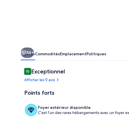
spirit
of
a
very
colourful
countryside
36+
Villa
Aperçu
Commodités
Emplacement
Politiques
near
the
Avis
Exceptionnel
10
10 sur 10 –
sea
Afficher les 9 avis
Points forts
Terrain de l
Foyer extérieur disponible
C’est l’un des rares hébergements avec un foyer ex