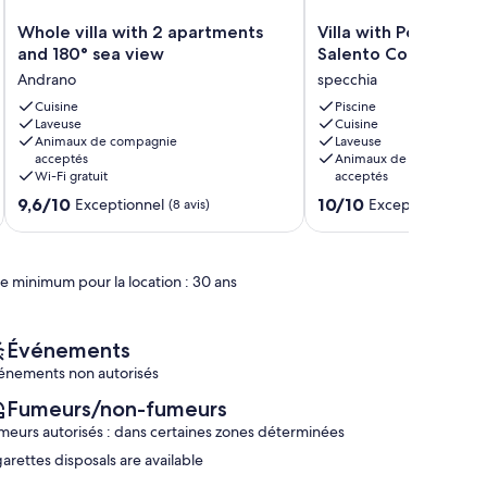
Whole
Villa
Whole villa with 2 apartments
Villa with Pool in th
villa
with
and 180° sea view
Salento Countryside
with
Pool
Andrano
specchia
2
in
apartments
Cuisine
the
Piscine
Laveuse
Cuisine
and
Picturesque
Animaux de compagnie
Laveuse
180°
Salento
acceptés
Animaux de compagnie
sea
Countryside
Wi-Fi gratuit
acceptés
view
specchia
9.6
10.0
9,6/10
10/10
Exceptionnel
Exceptionnel
Andrano
(8 avis)
(27 
sur
sur
10,
10,
Exceptionnel,
Exceptionnel,
(8 avis)
(27 avis)
e minimum pour la location : 30 ans
Événements
énements non autorisés
Fumeurs/non-fumeurs
meurs autorisés : dans certaines zones déterminées
garettes disposals are available