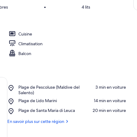
bres
•
4 lits
Cuisine
Climatisation
Balcon
Place,
Plage de Pescoluse (Maldive del
‪3 min en voiture‬
Plage
Salento)
de
Place,
Plage de Lido Marini
‪14 min en voiture‬
Pescoluse
Plage
(Maldive
Place,
Plage de Santa Maria di Leuca
‪20 min en voiture‬
de
del
Plage
Lido
Salento)
de
En savoir plus sur cette région
Marini
Santa
Maria