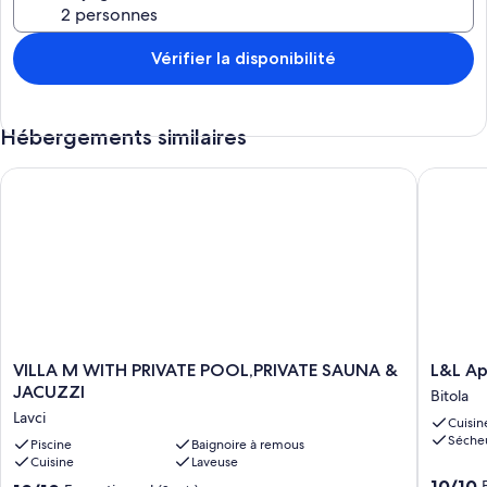
Vérifier la disponibilité
Hébergements similaires
VILLA M WITH PRIVATE POOL,PRIVATE SAUNA & JACUZZI
L&L Apar
VILLA
L&L
VILLA M WITH PRIVATE POOL,PRIVATE SAUNA &
L&L Ap
M
Apartme
JACUZZI
Bitola
WITH
Harmon
Lavci
Cuisin
PRIVATE
Residen
Séche
POOL,PRIVATE
Piscine
Baignoire à remous
Bitola
Cuisine
Laveuse
SAUNA
Bitola
10.0
&
10/10