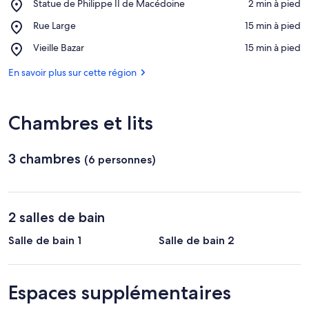
Place,
Statue de Philippe II de Macédoine
‪2 min à pied‬
Statue
Afficher sur la carte
Place,
Rue Large
‪15 min à pied‬
de
Rue
Philippe
Place,
Vieille Bazar
‪15 min à pied‬
Large
II
Vieille
de
Bazar
En savoir plus sur cette région
Macédoine
Chambres et lits
3 chambres
(6 personnes)
2 salles de bain
Salle de bain 1
Salle de bain 2
Espaces supplémentaires