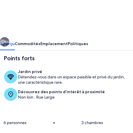
de
l’hébergement
LUXURY
DUPLEX
IN
cédent
Suivant
HEART
5+
Aperçu
Commodités
Emplacement
Politiques
OF
Points forts
BITOLA
Jardin privé
Détendez-vous dans un espace paisible et privé du jardin,
une caractéristique rare.
Découvrez des points d’intérêt à proximité
Non loin : Rue Large
Cuisine privée
6 personnes
•
3 chambres