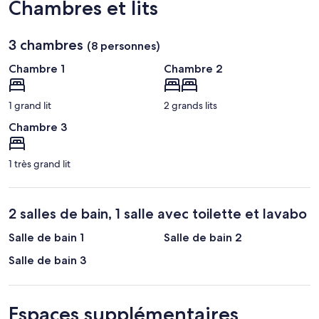
Chambres et lits
s
de
Mont-
c
Tremblant)
e
3 chambres
(8 personnes)
t
t
Chambre 1
Chambre 2
e
1 grand lit
2 grands lits
r
é
Chambre 3
g
i
o
1 très grand lit
n
.
2 salles de bain, 1 salle avec toilette et lavabo
Salle de bain 1
Salle de bain 2
Salle de bain 3
Espaces supplémentaires