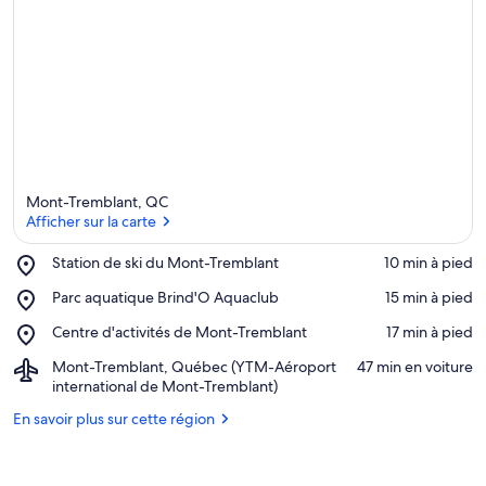
t
é
s
p
a
r
l
e
s
Mont-Tremblant, QC
Afficher sur la carte
v
o
Place,
Station de ski du Mont-Tremblant
‪10 min à pied‬
y
Station
Afficher sur la carte
Place,
a
Parc aquatique Brind'O Aquaclub
‪15 min à pied‬
de
Parc
g
ski
Place,
Centre d'activités de Mont-Tremblant
‪17 min à pied‬
aquatique
e
du
Centre
Brind'O
u
Mont-
Airport,
Mont-Tremblant, Québec (YTM-Aéroport
‪47 min en voiture‬
d'activités
Aquaclub
r
Tremblant
Mont-
international de Mont-Tremblant)
de
s
Tremblant,
Mont-
En savoir plus sur cette région
Québec
Tremblant
d
(YTM-
a
Aéroport
n
international