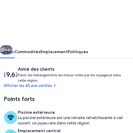
de
l’hébergement
RENOVATED
LUXE
3
cédent
Suivant
bedroom
44+
Aperçu
Commodités
Emplacement
Politiques
vacation
home
Avis
9,6
Aimé des clients
sur
Parmi les hébergements les mieux notés par les voyageurs dans 
ski-
P
cette région.
10,
in/out
a
Afficher les 45 avis vérifiés
Aimé
r
des
m
Points forts
clients
i
l
Piscine extérieure
Chambre
e
La piscine extérieure est une retraite rafraîchissante à ciel
s
ouvert, un joyau rare dans cette région.
Emplacement central