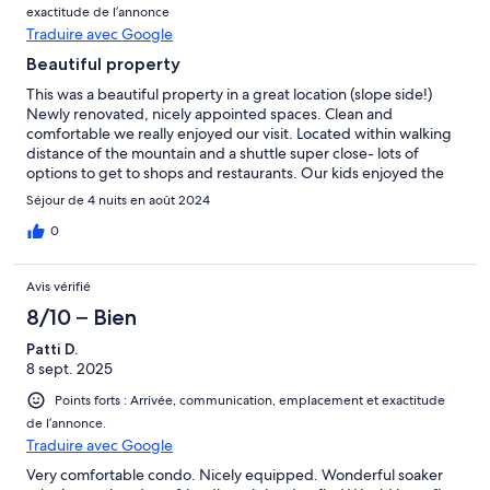
exactitude de l’annonce
Traduire avec Google
Beautiful property
This was a beautiful property in a great location (slope side!)
Newly renovated, nicely appointed spaces. Clean and
comfortable we really enjoyed our visit. Located within walking
distance of the mountain and a shuttle super close- lots of
options to get to shops and restaurants. Our kids enjoyed the
pool and our dog was happy and comfortable during our stay.
Séjour de 4 nuits en août 2024
This is a great property for your Mont Tremblant vacation!
0
Avis vérifié
8/10 – Bien
Patti D.
8 sept. 2025
Points forts : Arrivée, communication, emplacement et exactitude
de l’annonce.
Traduire avec Google
Very comfortable condo. Nicely equipped. Wonderful soaker