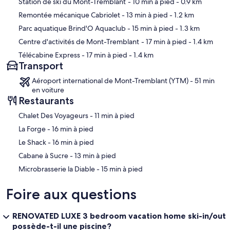
Carte
Station de ski du Mont-Tremblant
- 10 min à pied
- 0.9 km
Remontée mécanique Cabriolet
- 13 min à pied
- 1.2 km
Parc aquatique Brind'O Aquaclub
- 15 min à pied
- 1.3 km
Centre d'activités de Mont-Tremblant
- 17 min à pied
- 1.4 km
Télécabine Express
- 17 min à pied
- 1.4 km
Transport
Aéroport international de Mont-Tremblant (YTM) - 51 min
en voiture
Restaurants
‪Chalet Des Voyageurs - ‬11 min à pied
‪La Forge - ‬16 min à pied
‪Le Shack - ‬16 min à pied
‪Cabane à Sucre - ‬13 min à pied
‪Microbrasserie la Diable - ‬15 min à pied
Foire aux questions
RENOVATED LUXE 3 bedroom vacation home ski-in/out
possède-t-il une piscine?