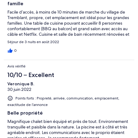
famille
Facile d’accès, à moins de 10 minutes de marche du village de
Tremblant, propre, cet emplacement est idéal pour les grandes
familles. Une table de cuisine pouvant accueillir 8 personnes
confortablement (BBQ au balcon) et grand salon avec accès au
câble et Netflix. Cuisine et salle de bain récemment rénovées et
magnifiques! C’était notre 2eme visite. Le propriétaire a
Séjour de 3 nuits en août 2022
répondu à toutes nos questions rapidement à travers la
messagerie Vrbo. Je conseille cet endroit à tous mes amis!
0
Avis vérifié
10/10 – Excellent
Veronique B.
30 juin 2022
Points forts : Propreté, arrivée, communication, emplacement,
exactitude de l’annonce
Belle propriété
Magnifique chalet bien équipé et près de tout. Environnement
tranquille et paisible dans la nature. La piscine est à côté et très
agréable endroit. Les communications avec le proprio étaient
rapides et efficaces. Je recommande fortement.