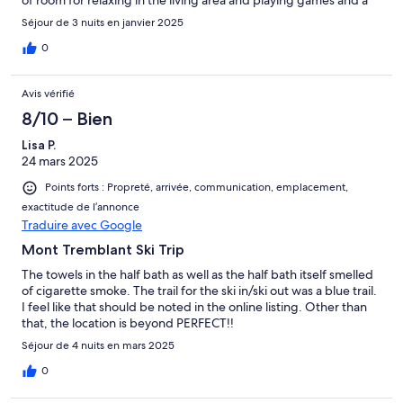
of room for relaxing in the living area and playing games and a
large dining table for meals. Overall it was a great experience
Séjour de 3 nuits en janvier 2025
and would highly recommend.
0
Avis vérifié
8/10 – Bien
Lisa P.
24 mars 2025
Points forts : Propreté, arrivée, communication, emplacement,
exactitude de l’annonce
Traduire avec Google
Mont Tremblant Ski Trip
The towels in the half bath as well as the half bath itself smelled
of cigarette smoke. The trail for the ski in/ski out was a blue trail.
I feel like that should be noted in the online listing. Other than
that, the location is beyond PERFECT!!
Séjour de 4 nuits en mars 2025
0