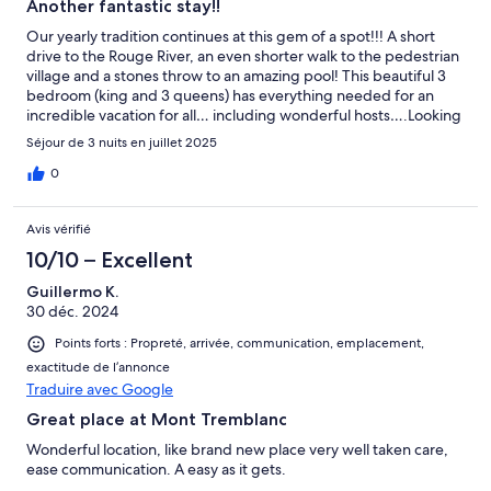
Another fantastic stay!!
Our yearly tradition continues at this gem of a spot!!! A short
drive to the Rouge River, an even shorter walk to the pedestrian
village and a stones throw to an amazing pool! This beautiful 3
bedroom (king and 3 queens) has everything needed for an
incredible vacation for all… including wonderful hosts….Looking
forward to next year!!
Séjour de 3 nuits en juillet 2025
0
Avis vérifié
10/10 – Excellent
Guillermo K.
30 déc. 2024
Points forts : Propreté, arrivée, communication, emplacement,
exactitude de l’annonce
Traduire avec Google
Great place at Mont Tremblanc
Wonderful location, like brand new place very well taken care,
ease communication. A easy as it gets.