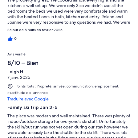
The property is great. We cooked almost every night and the
kitchen is well set up. We were only 3 so we didn't use all the
bedrooms the beds we used were very comfortable and warm
with the heated floors in bath, kitchen and entry. Roland and
Joanne were very responsive to any questions we had. We were
also lucky to have lots of fresh snow. Great place and fantastic
Séjour de 5 nuits en février 2025
village. Will definitely return!
0
Avis vérifié
8/10 – Bien
Leigh H.
7 janv. 2025
Points forts : Propreté, arrivée, communication, emplacement,
exactitude de l’annonce
Traduire avec Google
Family ski trip Jan 2-5
The place was modern and well maintained. There was plenty of
indoor/outdoor storage for everyone’s ski stuff. Unfortunately
the ski in/out run was not yet open during our stay however we
were able to easily take the shuttle to the ski lift. There was lots