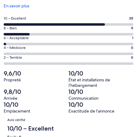
S’ouvre
En savoir plus
dans
une
Note
10 – Excellent
35
nouvelle
de 10
fenêtre
Note
8 – Bien
9
–
de 8
Excellent,
Note
6 – Acceptable
1
–
d’après
de 6
Bien,
Note
4 – Médiocre
0
35 avis
–
d’après
de 4
sur 45.
Acceptable,
Note
2 – Terrible
0
9 avis
–
d’après
de 2
sur 45.
Médiocre,
1 avis
–
9,6/10
10/10
d’après
sur 45.
Terrible,
0 avis
Propreté
État et installations de
d’après
l’hébergement
sur 45.
0 avis
9,8/10
10/10
sur 45.
Arrivée
Communication
10/10
10/10
Emplacement
Exactitude de l’annonce
Avis
Avis vérifié
10/10 – Excellent