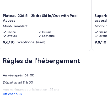
Plateau
Superb
Plateau 236.5 - 3bdrs Ski In/Out with Pool
Superb
236.5
ski
Access
access
-
in/out
Mont-Tremblant
Mont-Tr
3bdrs
-
Ski
Piscine
Cuisine
Ask
Piscin
Laveuse
Sécheuse
Laveu
In/Out
about
with
summer
9.6
9.8
9,6/10
9,8/10
Exceptionnel
(4 avis)
Pool
pool
sur
sur
Access
access!
10,
10,
Mont-
Mont-
Exceptionnel,
Exceptio
Tremblant
Trembla
(4 avis)
Règles de l’hébergement
(92 avis)
Arrivée après 16 h 00
Départ avant 11 h 00
Âge minimum pour la location : 25 ans
Afficher plus