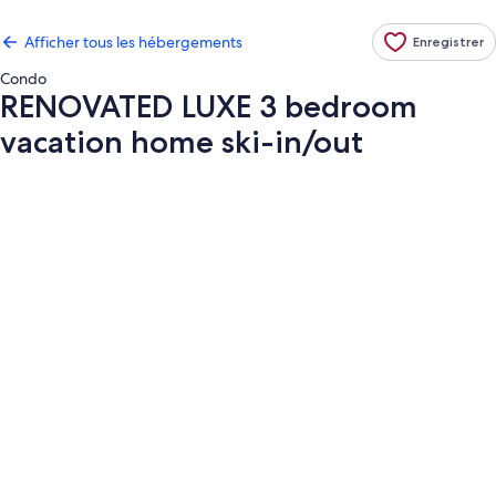
Afficher tous les hébergements
Enregistrer
Condo
RENOVATED LUXE 3 bedroom
vacation home ski-in/out
Galerie
de
photos