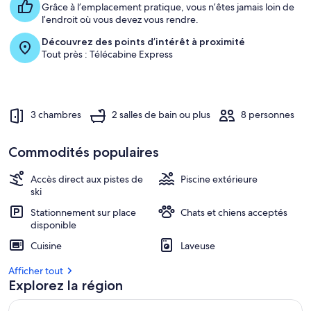
h
Grâce à l’emplacement pratique, vous n’êtes jamais loin de
é
l’endroit où vous devez vous rendre.
b
e
Découvrez des points d’intérêt à proximité
r
Tout près : Télécabine Express
g
e
m
e
n
3 chambres
2 salles de bain ou plus
8 personnes
t
s
Commodités populaires
l
e
Accès direct aux pistes de
Piscine extérieure
s
ski
Stationnement sur place
Chats et chiens acceptés
m
disponible
i
e
Cuisine
Laveuse
u
x
Afficher tout
Explorez la région
n
o