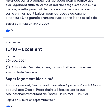
Attendue par la propriétaire à l'aeroport pour la remise des
cles.logement situé au 2eme et dernier étage avec vue sur la
marina(navette pour fort de France et départ des bateaux pour
sortie en mer).petit balcon pour les repas avec cuisine
exterieure.Une grande chambre avec bonne literie et salle de
bain avec douche .Accès à 2 piscines et la plage de lookéa.Une
Séjour de 11 nuits en janvier 2025
autre belle plage est accessible à pied en 5 min .Petits
commerces de proximité. résidence calme.parking pour les
0
voitures.Nous avons passé d'agréables vacances .
Avis vérifié
10/10 – Excellent
Laura S.
26 sept. 2024
Points forts : Propreté, arrivée, communication, emplacement,
exactitude de l’annonce
Super logement bien situé
Super logement, fonctionnel, bien situé à proximité de la Marina
et du village Créole. Propriétaire à l’écoute, accès aux
piscines/bars/restaurant de l’hôtel. En un mot…. PARFAIT.
Séjour de 17 nuits en septembre 2024
1