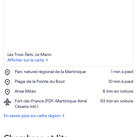
Les Trois-Îlets, Le Marin
Afficher sur la carte
Place,
Parc naturel régional de la Martinique
‪1 min à pied‬
Parc
Afficher sur la carte
Place,
Plage de la Pointe du Bout
‪10 min à pied‬
naturel
Plage
régional
Place,
Anse Mitan
‪8 min en voiture‬
de
de
Anse
la
la
Airport,
Fort-de-France (FDF-Martinique Aimé
‪53 min en voiture‬
Mitan
Pointe
Martinique
Fort-
Césaire Intl.)
du
de-
Bout
En savoir plus sur cette région
France
(FDF-
Martinique
Aimé