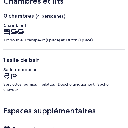
Chambres et lits
Césaire
Intl.)
0 chambres
(4 personnes)
Chambre 1
1 lit double, 1 canapé-lit (1 place) et 1 futon (1 place)
1 salle de bain
Salle de douche
Serviettes fournies · Toilettes · Douche uniquement · Sèche-
cheveux
Espaces supplémentaires