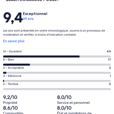
Avis
9,4
Exceptionnel
69 avis
Les avis sont présentés en ordre chronologique, soumis à un processus de
modération et vérifiés, à moins d’indication contraire.
S’ouvre
En savoir plus
dans
une
Note
10 – Excellent
49
nouvelle
de 10
fenêtre
Note
8 – Bien
17
–
de 8
Excellent,
Note
6 – Acceptable
2
–
d’après
de 6
Bien,
Note
4 – Médiocre
1
49 avis
–
d’après
de 4
sur 69.
Acceptable,
Note
2 – Terrible
0
17 avis
–
d’après
de 2
sur 69.
Médiocre,
2 avis
–
9,2/10
8,0/10
d’après
sur 69.
Terrible,
1 avis
Propreté
Service et personnel
d’après
8,6/10
8,0/10
sur 69.
0 avis
Commodités
État et installations de