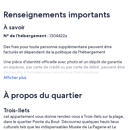
Îlets
serviettes de toilette utilisées laissées pliées dans un coin ; la
poubelle descendue ;le studio est remis correct
Renseignements importants
À savoir
Nº de l’hébergement :
1304422a
Des frais pour toute personne supplémentaire peuvent être
facturés et dépendent de la politique de l'hébergement
Une pièce d'identité officielle avec photo et un dépôt de garantie
en espèces, par carte de crédit ou par carte de débit, peuvent être
demandés à l'arrivée pour couvrir tous frais imprévus
Afficher plus
À propos du quartier
Trois-Ilets
cet appartement vous donne rendez-vous à Trois-Ilets sur la plage,
dans le quartier Pointe du Bout. Découvrez quelques hauts lieux
culturels tels que les indispensables Musée de La Pagerie et La