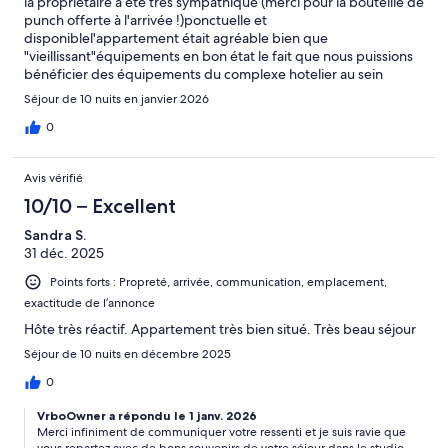
la propriétaire a été tres sympathique (merci pour la bouteille de
punch offerte à l'arrivée !)ponctuelle et
disponiblel'appartement était agréable bien que
"vieillissant"équipements en bon état le fait que nous puissions
bénéficier des équipements du complexe hotelier au sein
duquel se trouve la location est réellement un plus
Séjour de 10 nuits en janvier 2026
0
Avis vérifié
10/10 – Excellent
Sandra S.
31 déc. 2025
Points forts : Propreté, arrivée, communication, emplacement,
exactitude de l’annonce
Hôte très réactif. Appartement très bien situé. Très beau séjour
Séjour de 10 nuits en décembre 2025
0
VrboOwner a répondu le 1 janv. 2026
Merci infiniment de communiquer votre ressenti et je suis ravie que
vous repartez avec de bons souvenirs de votre séjour dans le studio