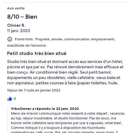
Avis vérifié
8/10 – Bien
Olivier R.
11 janv. 2023
Points forts : Propreté, arrivée, communication, emplacement,
exactitude de l’annonce
Petit studio très bien situé
Studio très bien situé et donnant accès aux services d'un hôtel,
piscine et spa par ex. Pas rénové dernièrement mais efficace et
bien conçu. Air conditionné bien réglé. Seul petit bemol,
équipements un peu obsolètes, vielle cafetière, vieux balai et
non aspirateur, petites courses à faire (papier toilettes, huile,
vinaigre)
Séjour de 7 nuits en janvier 2023
0
VrboOwner a répondu le 22 janv. 2023
Merci de m'avoir communiqué votre ressenti à votre départ : vacances
au top, séjour inoubliable, et studio fonctionnel. Pas de souci, ma
bonne veille cafetière sera remplacée par une à capsules, what else!.
Comme indiqué il y a toujours à disposition les fournitures
systématiques: café, sucre, thé, sel, liquide vaisselle, savon main, 2