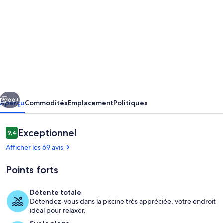
de
photos
de
l’hébergement
FUNCTIONAL
STUDIO
HOTEL
cédent
Suivant
CARAYOU
66+
Aperçu
Commodités
Emplacement
Politiques
SPA
BEACH
Avis
Exceptionnel
9,4
9,4 sur 10 –
SWIMMING
Afficher les 69 avis
POOLS
Points forts
Détente totale
Détendez-vous dans la piscine très appréciée, votre endroit
un coin de paradis
idéal pour relaxer.