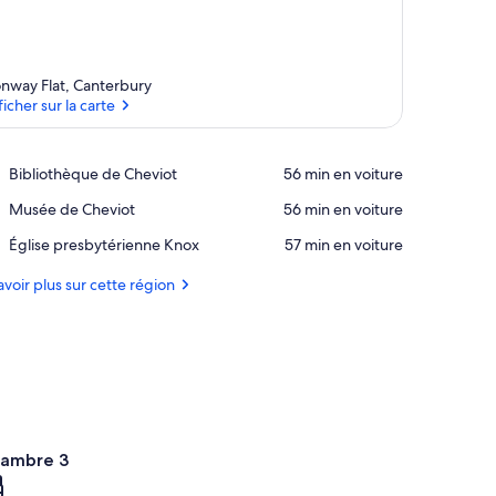
nway Flat, Canterbury
ficher sur la carte
Afficher sur la carte
Place,
Bibliothèque de Cheviot
‪56 min en voiture‬
Bibliothèque
Place,
Musée de Cheviot
‪56 min en voiture‬
de
Musée
Cheviot
Place,
Église presbytérienne Knox
‪57 min en voiture‬
de
Église
Cheviot
presbytérienne
avoir plus sur cette région
Knox
ambre 3