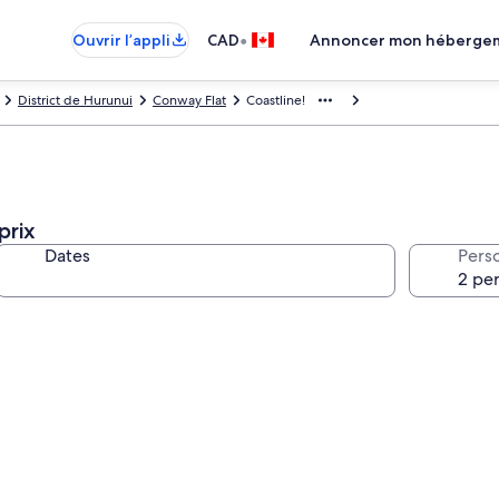
•
Ouvrir l’appli
CAD
Annoncer mon héberge
District de Hurunui
Conway Flat
Coastline!
prix
Dates
Pers