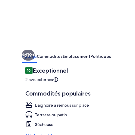
19+
Aperçu
Commodités
Emplacement
Politiques
Avis
Exceptionnel
10
10 sur 10 –
2 avis externes
Commodités populaires
Restauration 
Baignoire à remous sur place
Terrasse ou patio
Sécheuse