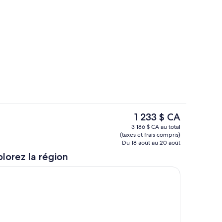
Divers
Le
1 233 $ CA
prix
Divers
3 186 $ CA au total
actuel
(taxes et frais compris)
est
Du 18 août au 20 août
de 1 233 $ CA
lorez la région