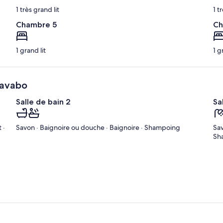
1 très grand lit
1 t
Chambre 5
Ch
1 grand lit
1 g
 lavabo
Salle de bain 2
Sa
 ·
Savon · Baignoire ou douche · Baignoire · Shampoing
Sav
Sh