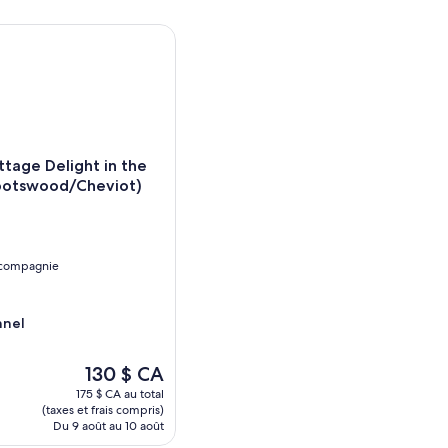
ge Delight in the Hurunui. (Spotswood/Cheviot)
tage Delight in the
Spotswood/Cheviot)
 compagnie
heviot)
nnel
Le
130 $ CA
prix
175 $ CA au total
est
(taxes et frais compris)
de
Du 9 août au 10 août
130 $ CA