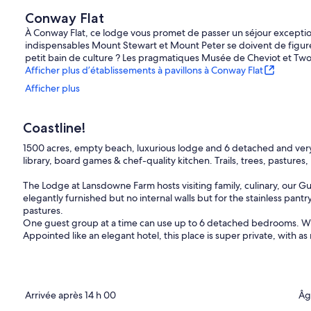
Conway Flat
À Conway Flat, ce lodge vous promet de passer un séjour exceptio
indispensables Mount Stewart et Mount Peter se doivent de figurer
petit bain de culture ? Les pragmatiques Musée de Cheviot et Two R
Afficher plus d’établissements à pavillons à Conway Flat
Afficher plus
Coastline!
1500 acres, empty beach, luxurious lodge and 6 detached and very
library, board games & chef-quality kitchen. Trails, trees, pastures
The Lodge at Lansdowne Farm hosts visiting family, culinary, our G
elegantly furnished but no internal walls but for the stainless pant
pastures.
One guest group at a time can use up to 6 detached bedrooms. With 
Appointed like an elegant hotel, this place is super private, with 
Arrivée après 14 h 00
Âg