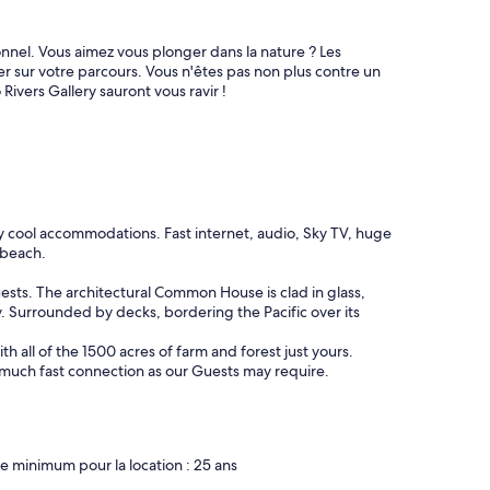
nnel. Vous aimez vous plonger dans la nature ? Les
 sur votre parcours. Vous n'êtes pas non plus contre un
ivers Gallery sauront vous ravir !
 cool accommodations. Fast internet, audio, Sky TV, huge
, beach.
uests. The architectural Common House is clad in glass,
ry. Surrounded by decks, bordering the Pacific over its
all of the 1500 acres of farm and forest just yours.
as much fast connection as our Guests may require.
e minimum pour la location : 25 ans