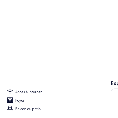
Plage
Chambre
Exp
en plein air
Accès à Internet
Foyer
Balcon ou patio