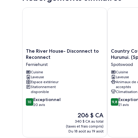
The River House- Disconnect to Reconnect
Country Cotta
The
Country
The River House- Disconnect to
Country Cot
River
Cottage
Reconnect
Hurunui. (
House-
Delight
Ferniehurst
Spotswood
Disconnect
in
to
Cuisine
the
Cuisine
Laveuse
Laveuse
Reconnect
Hurunui.
Espace extérieur
Animaux de
Ferniehurst
(Spotswood/C
Stationnement
acceptés
Spotswood
disponible
Climatisation
10.0
9.8
Exceptionnel
Exceptio
10
9,8
sur
sur
20 avis
21 avis
10,
10,
Le
206 $ CA
Exceptionnel,
Exceptionnel,
prix
20 avis
21 avis
340 $ CA au total
est
(taxes et frais compris)
de
Du 18 août au 19 août
206 $ CA