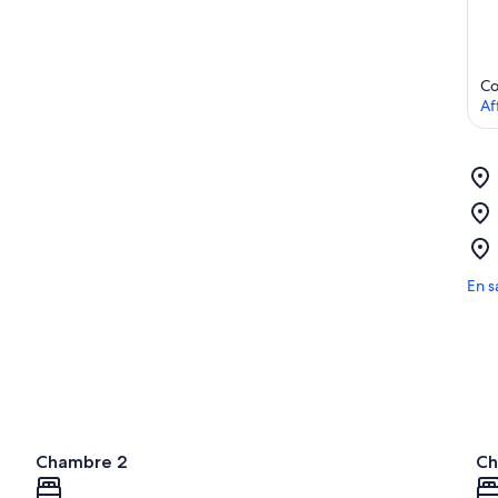
Co
Af
En s
Chambre 2
Ch