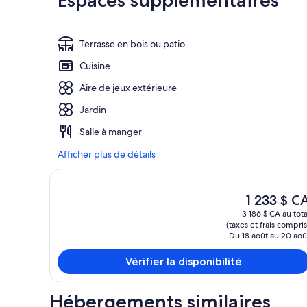
Espaces supplémentaires
Terrasse en bois ou patio
Cuisine
Aire de jeux extérieure
Jardin
Salle à manger
Afficher plus de détails
Le
1 233 $ C
prix
3 186 $ CA au tota
actuel
(taxes et frais compris
est
Du 18 août au 20 aoû
de 1 233 $ CA
Vérifier la disponibilité
Hébergements similaires