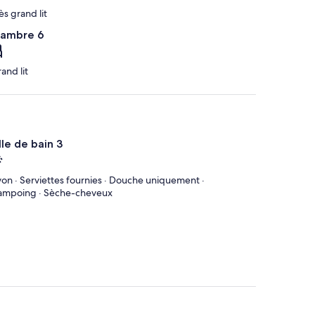
rès grand lit
ambre 6
rand lit
lle de bain 3
on · Serviettes fournies · Douche uniquement ·
ampoing · Sèche-cheveux