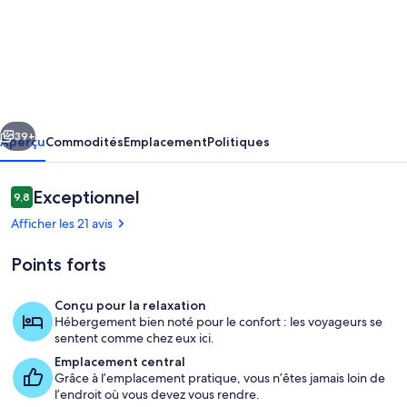
de
l’hébergement
Country
Cottage
Delight
cédent
Suivant
in
39+
Aperçu
Commodités
Emplacement
Politiques
the
Hurunui.
Avis
Exceptionnel
9,8
9,8 sur 10 –
(Spotswood/Cheviot)
Afficher les 21 avis
Points forts
Conçu pour la relaxation
Hébergement bien noté pour le confort : les voyageurs se
Extérieur
sentent comme chez eux ici.
Emplacement central
Grâce à l’emplacement pratique, vous n’êtes jamais loin de
l’endroit où vous devez vous rendre.