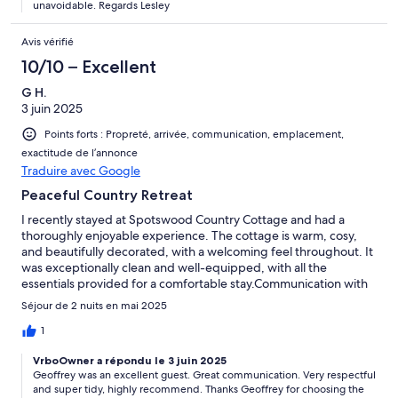
unavoidable. Regards Lesley
Avis vérifié
10/10 – Excellent
G H.
3 juin 2025
Points forts : Propreté, arrivée, communication, emplacement,
exactitude de l’annonce
Traduire avec Google
Peaceful Country Retreat
I recently stayed at Spotswood Country Cottage and had a
thoroughly enjoyable experience. The cottage is warm, cosy,
and beautifully decorated, with a welcoming feel throughout. It
was exceptionally clean and well-equipped, with all the
essentials provided for a comfortable stay.Communication with
Lesley, the owner, was excellent from start to finish. She was
Séjour de 2 nuits en mai 2025
friendly, responsive, and made everything easy — from booking
to check-in. It was clear she genuinely cares about her guests’
1
comfort and experience.A peaceful and relaxing spot — highly
VrboOwner a répondu le 3 juin 2025
recommended.
Geoffrey was an excellent guest. Great communication. Very respectful
and super tidy, highly recommend. Thanks Geoffrey for choosing the