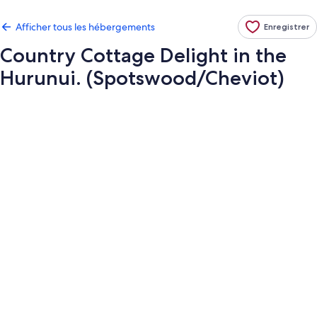
Afficher tous les hébergements
Enregistrer
Country Cottage Delight in the
Hurunui. (Spotswood/Cheviot)
Galerie
de
photos