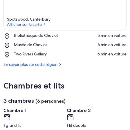
Spotswood, Canterbury
Afficher sur la carte
Place,
Bibliothèque de Cheviot
‪5 min en voiture‬
Bibliothèque
Afficher sur la carte
Place,
Musée de Cheviot
‪6 min en voiture‬
de
Musée
Cheviot
Place,
Two Rivers Gallery
‪6 min en voiture‬
de
Two
Cheviot
Rivers
En savoir plus sur cette région
Gallery
Chambres et lits
3 chambres
(6 personnes)
Chambre 1
Chambre 2
1 grand lit
1 lit double