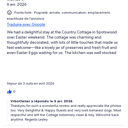
6 avr. 2026
Points forts : Propreté, arrivée, communication, emplacement,
exactitude de l’annonce
Traduire avec Google
We had a delightful stay at the Country Cottage in Spotswood
over Easter weekend. The cottage was charming and
thoughtfully decorated, with lots of little touches that made us
feel welcome—like a lovely jar of preserves and fresh fruit and
even Easter Eggs waiting for us. The kitchen was well stocked
with coffee and tea, and there were plenty of linens and
towels.Lesley also went out of her way to make our two
greyhounds feel completely at home. She set out a big bucket
of water, left a towel for their paws, and even provided tennis
balls for them to play with. Those thoughtful gestures really
made the stay feel special for all of us.We especially enjoyed
Séjour de 3 nuits en avril 2026
sitting on the lanai, looking out at the curious cows next door—
0
such a peaceful, rural setting. There’s a charming boutique right
next door, and Lesley was incredibly responsive throughout our
VrboOwner a répondu le 6 avr. 2026
stay. Even though the cottage is near a railway line, the
Thankyou for such a wonderful review and really appreciate the photos
occasional train added a bit of character rather than being a
too. Very delightful & Happy Guests and very well behaved dogs. Most
disturbance.We highly recommend this spot for a relaxing
respectful and left the Cottage extremely clean & tidy. Welcome back
weekend getaway.
anytime. Regards Lesley