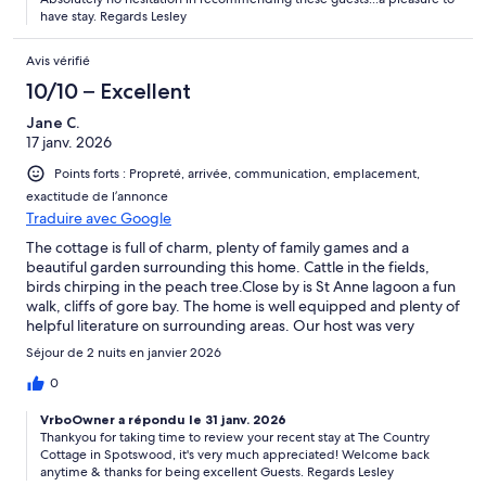
have stay. Regards Lesley
Avis vérifié
10/10 – Excellent
Jane C.
17 janv. 2026
Points forts : Propreté, arrivée, communication, emplacement,
exactitude de l’annonce
Traduire avec Google
The cottage is full of charm, plenty of family games and a
beautiful garden surrounding this home. Cattle in the fields,
birds chirping in the peach tree.Close by is St Anne lagoon a fun
walk, cliffs of gore bay. The home is well equipped and plenty of
helpful literature on surrounding areas. Our host was very
friendly and easy to understand.Everything in the cottage was
Séjour de 2 nuits en janvier 2026
well organized.
0
VrboOwner a répondu le 31 janv. 2026
Thankyou for taking time to review your recent stay at The Country
Cottage in Spotswood, it's very much appreciated! Welcome back
anytime & thanks for being excellent Guests. Regards Lesley