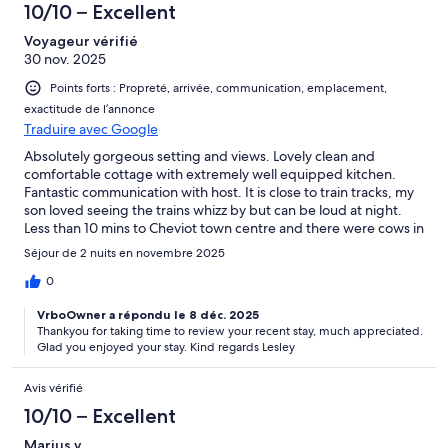
10/10 – Excellent
Voyageur vérifié
30 nov. 2025
Points forts : Propreté, arrivée, communication, emplacement,
exactitude de l’annonce
Traduire avec Google
Absolutely gorgeous setting and views. Lovely clean and
comfortable cottage with extremely well equipped kitchen.
Fantastic communication with host. It is close to train tracks, my
son loved seeing the trains whizz by but can be loud at night.
Less than 10 mins to Cheviot town centre and there were cows in
the paddock beside us which was lovely rural experience.
Séjour de 2 nuits en novembre 2025
However no wifi or Netflix etc, standard tv and dvds provided.
Overall we really enjoyed our stay!
0
VrboOwner a répondu le 8 déc. 2025
Thankyou for taking time to review your recent stay, much appreciated.
Glad you enjoyed your stay. Kind regards Lesley
Avis vérifié
10/10 – Excellent
Marius v.