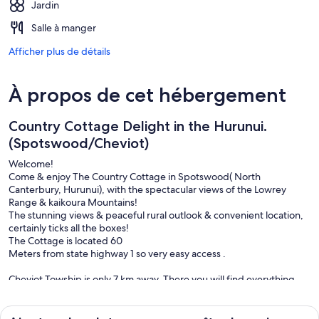
Jardin
Salle à manger
Afficher plus de détails
À propos de cet hébergement
Country Cottage Delight in the Hurunui.
(Spotswood/Cheviot)
Welcome!
Come & enjoy The Country Cottage in Spotswood( North
Canterbury, Hurunui), with the spectacular views of the Lowrey
Range & kaikoura Mountains!
The stunning views & peaceful rural outlook & convenient location,
certainly ticks all the boxes!
The Cottage is located 60
Meters from state highway 1 so very easy access .
Cheviot Towship is only 7 km away, There you will find everything
you need. Amazing Four Square for all your fresh food & supplies.
Great Cafes, Bakery & Butchers. Cheviot Trust Hotel provides
fabulous Meals and a big screen TV to watch those important