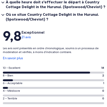
À quelle heure doit s'effectuer le départ à Country
Cottage Delight in the Hurunui. (Spotswood/Cheviot) ?
Où se situe Country Cottage Delight in the Hurunui.
(Spotswood/Cheviot) ?
Avis
9,8
Exceptionnel
21 avis
Les avis sont présentés en ordre chronologique, soumis à un processus de
modération et vérifiés, à moins d’indication contraire.
S’ouvre
En savoir plus
dans
une
Note
10 – Excellent
18
nouvelle
de 10
fenêtre
Note
8 – Bien
2
–
de 8
Excellent,
Note
6 – Acceptable
1
–
d’après
de 6
Bien,
Note
4 – Médiocre
0
18 avis
–
d’après
de 4
sur 21.
Acceptable,
Note
2 – Terrible
0
2 avis
–
d’après
de 2
sur 21.
Médiocre,