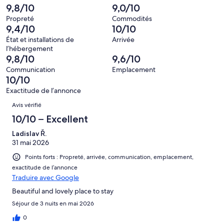
1 avis
–
9,8/10
9,0/10
d’après
sur 21.
Terrible,
0 avis
Propreté
Commodités
d’après
9,4/10
10/10
sur 21.
0 avis
État et installations de
Arrivée
sur 21.
l’hébergement
9,8/10
9,6/10
Communication
Emplacement
10/10
Exactitude de l’annonce
Avis
Avis vérifié
10/10 – Excellent
Ladislav Ř.
31 mai 2026
Points forts : Propreté, arrivée, communication, emplacement,
exactitude de l’annonce
Traduire avec Google
Beautiful and lovely place to stay
Séjour de 3 nuits en mai 2026
0