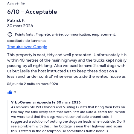
Avis vérifié
6/10 – Acceptable
Patrick F.
30 mars 2026
Points forts : Propreté, arrivée, communication, emplacement,
exactitude de l’annonce
Traduire avec Google
This property is neat, tidy and well presented. Unfortunately it is
within 40 metres of the main highway and the trucks kept noisily
passing by all night long. Also we paid to have 2 small dogs with
us but Leslie the host instructed us to keep these dogs on a
leash and 'under control' whenever outside the rented house as
her own 3 cats were 'outside cats that don't like dogs' and they
Séjour de 2 nuits en mars 2026
liked to roam the property. I had initially asked if she keep her
cats on her property. She reiterated that I was to leash the dogs
0
when they were outside. Disappointing.
VrboOwner a répondu le 30 mars 2026
As responsible Pet Owners and Visiting Guests that bring their Pets on
Holiday ,we take every care that both Pets are Safe & cared for . When
we were told that the dogs weren't controllable around cats , I
suggested a solution of putting the dogs on leads when outside. Don't
see a problem with this . The Cottage is near the Highway, and again
this is stated in the description, so sometimes traffic noise is