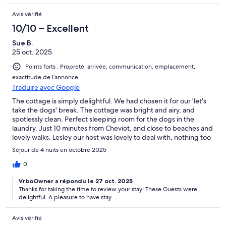
Avis vérifié
10/10 – Excellent
Sue B.
25 oct. 2025
Points forts : Propreté, arrivée, communication, emplacement,
exactitude de l’annonce
Traduire avec Google
The cottage is simply delightful. We had chosen it for our 'let's
take the dogs' break. The cottage was bright and airy, and
spotlessly clean. Perfect sleeping room for the dogs in the
laundry. Just 10 minutes from Cheviot, and close to beaches and
lovely walks. Lesley our host was lovely to deal with, nothing too
much trouble. FABULOUS!
Séjour de 4 nuits en octobre 2025
0
VrboOwner a répondu le 27 oct. 2025
Thanks for taking the time to review your stay! These Guests were
delightful. A pleasure to have stay ..
Avis vérifié