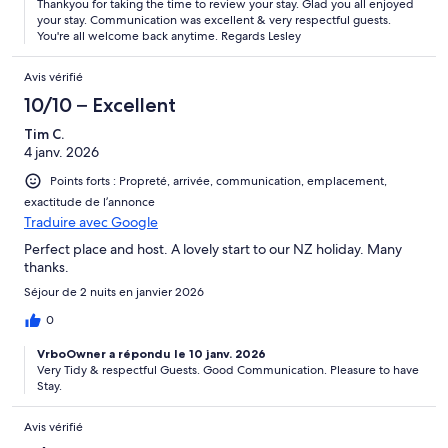
Thankyou for taking the time to review your stay. Glad you all enjoyed
your stay. Communication was excellent & very respectful guests.
You're all welcome back anytime. Regards Lesley
Avis vérifié
10/10 – Excellent
Tim C.
4 janv. 2026
Points forts : Propreté, arrivée, communication, emplacement,
exactitude de l’annonce
Traduire avec Google
Perfect place and host. A lovely start to our NZ holiday. Many
thanks.
Séjour de 2 nuits en janvier 2026
0
VrboOwner a répondu le 10 janv. 2026
Very Tidy & respectful Guests. Good Communication. Pleasure to have
Stay.
Avis vérifié