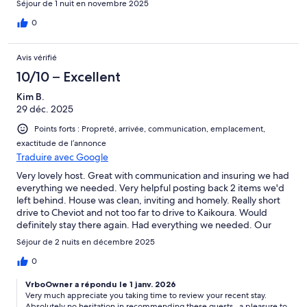
Séjour de 1 nuit en novembre 2025
0
Avis vérifié
10/10 – Excellent
Kim B.
29 déc. 2025
Points forts : Propreté, arrivée, communication, emplacement,
exactitude de l’annonce
Traduire avec Google
Very lovely host. Great with communication and insuring we had
everything we needed. Very helpful posting back 2 items we'd
left behind. House was clean, inviting and homely. Really short
drive to Cheviot and not too far to drive to Kaikoura. Would
definitely stay there again. Had everything we needed. Our
family of 6 stayed there and we all loved it.
Séjour de 2 nuits en décembre 2025
0
VrboOwner a répondu le 1 janv. 2026
Very much appreciate you taking time to review your recent stay.
Absolutely no hesitation in recommending these guests...a pleasure to