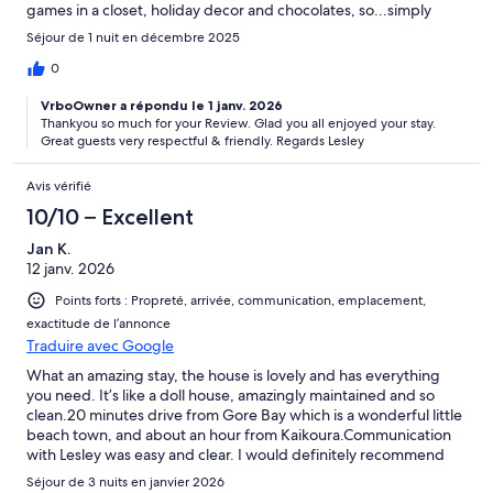
games in a closet, holiday decor and chocolates, so...simply
wonderful!
Séjour de 1 nuit en décembre 2025
0
VrboOwner a répondu le 1 janv. 2026
Thankyou so much for your Review. Glad you all enjoyed your stay.
Great guests very respectful & friendly. Regards Lesley
Avis vérifié
10/10 – Excellent
Jan K.
12 janv. 2026
Points forts : Propreté, arrivée, communication, emplacement,
exactitude de l’annonce
Traduire avec Google
What an amazing stay, the house is lovely and has everything
you need. It’s like a doll house, amazingly maintained and so
clean.20 minutes drive from Gore Bay which is a wonderful little
beach town, and about an hour from Kaikoura.Communication
with Lesley was easy and clear. I would definitely recommend
people to stay here.
Séjour de 3 nuits en janvier 2026