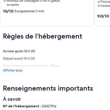
Animaux de compagnie
Wi-Fi gratuit
Montriou
private
Piscin
acceptés
Laveu
-
island
10.0
up
10/10
with
Exceptionnel
(1 avis)
sur
to
swimmi
9.0
9,0/10
10,
12
pool
sur
Exceptionnel,
people
Le
10,
(1 avis)
Feneu
Lion-
Merveill
D'anger
(62 avis)
Règles de l’hébergement
Arrivée après 16 h 00
Départ avant 10 h 00
Âge minimum pour la location : 18 ans
Afficher plus
Renseignements importants
À savoir
Nº de l’hébergement :
2442791a