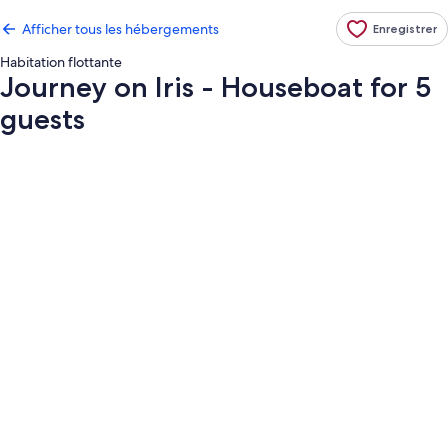
Afficher tous les hébergements
Enregistrer
Habitation flottante
Journey on Iris - Houseboat for 5
guests
Galerie
de
photos