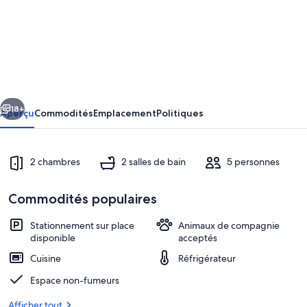
de
l’hébergement
Journey
on
Iris
cédent
Suivant
-
18+
Aperçu
Commodités
Emplacement
Politiques
Houseboat
for
2 chambres
2 salles de bain
5 personnes
5
guests
Commodités populaires
Stationnement sur place
Animaux de compagnie
disponible
acceptés
base2
Cuisine
Réfrigérateur
Espace non-fumeurs
Afficher tout