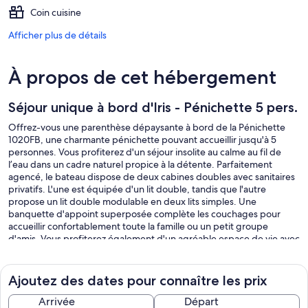
Coin cuisine
Afficher plus de détails
À propos de cet hébergement
Séjour unique à bord d'Iris - Pénichette 5 pers.
Offrez-vous une parenthèse dépaysante à bord de la Pénichette
1020FB, une charmante pénichette pouvant accueillir jusqu'à 5
personnes. Vous profiterez d'un séjour insolite au calme au fil de
l’eau dans un cadre naturel propice à la détente. Parfaitement
agencé, le bateau dispose de deux cabines doubles avec sanitaires
privatifs. L'une est équipée d'un lit double, tandis que l'autre
propose un lit double modulable en deux lits simples. Une
banquette d'appoint superposée complète les couchages pour
accueillir confortablement toute la famille ou un petit groupe
d'amis. Vous profiterez également d'un agréable espace de vie avec
kitchenette et coin salon. Installé sur la banquette, laissez-vous
séduire par la vue apaisante sur la Mayenne et l'atmosphère unique
de la vie au fil de l'eau.
Ajoutez des dates pour connaître les prix
Option forfait horaire de navigation : 14.76€ / heure moteur (cette
Arrivée
Départ