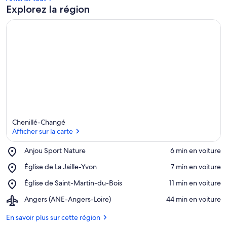
Explorez la région
Chenillé-Changé
Afficher sur la carte
Place,
Anjou Sport Nature
‪6 min en voiture‬
Anjou
Afficher sur la carte
Place,
Église de La Jaille-Yvon
‪7 min en voiture‬
Sport
Église
Nature
Place,
Église de Saint-Martin-du-Bois
‪11 min en voiture‬
de
Église
La
Airport,
Angers (ANE-Angers-Loire)
‪44 min en voiture‬
de
Jaille-
Angers
Saint-
Yvon
(ANE-
En savoir plus sur cette région
Martin-
Angers-