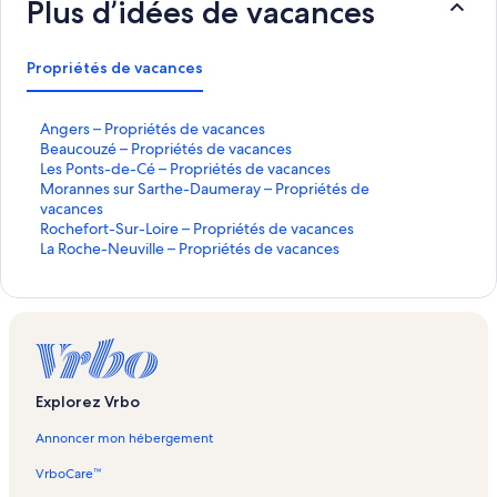
Plus d’idées de vacances
Propriétés de vacances
A
Angers – Propriétés de vacances
n
B
Beaucouzé – Propriétés de vacances
g
e
L
Les Ponts-de-Cé – Propriétés de vacances
e
a
e
M
Morannes sur Sarthe-Daumeray – Propriétés de
r
u
s
o
vacances
s
c
P
r
R
Rochefort-Sur-Loire – Propriétés de vacances
–
o
o
a
o
L
La Roche-Neuville – Propriétés de vacances
P
u
n
n
c
a
r
z
t
n
h
R
o
é
s
e
e
o
p
–
-
s
f
c
r
P
d
s
o
h
i
r
e
u
r
e
é
o
-
r
t
-
Explorez Vrbo
t
p
C
S
-
N
é
r
é
a
S
e
Annoncer mon hébergement
s
i
r
u
u
d
é
–
t
r
v
VrboCare™
e
t
P
h
-
i