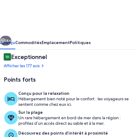
l’hébergement
PRIVATE
BEACHFRONT
RENTAL
cédent
Suivant
14+
Aperçu
Commodités
Emplacement
Politiques
Avis
Exceptionnel
10
10 sur 10 –
Afficher les 177 avis
Points forts
Conçu pour la relaxation
Hébergement bien noté pour le confort : les voyageurs se
sentent comme chez eux ici.
Terrasse/patio
Sur la plage
Un rare hébergement en bord de mer dans la région :
profitez d’un accès direct au sable et à la mer.
Découvrez des points d’intérêt à proximité