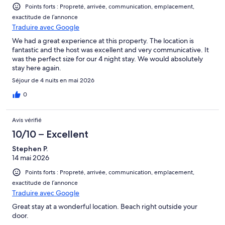
* NO SMOKING
Points forts : Propreté, arrivée, communication, emplacement,
exactitude de l’annonce
NOTE** WE KINDLY ASK TENANTS TO LEAVE RENTAL
Traduire avec Google
STRAIGHTENED IN CONDITION IT WAS IN WHEN ARRIVED
We had a great experience at this property. The location is
fantastic and the host was excellent and very communicative. It
WE THANK YOU VERY MUCH FOR ADHERING!
was the perfect size for our 4 night stay. We would absolutely
stay here again.
** This is a licensed rental unit.
Séjour de 4 nuits en mai 2026
~ Hawaii Tax Certificate NUC-90/BB-0029
0
~ GE/TA tax: 168-049-0496
Avis vérifié
Keywords: Apartment
10/10 – Excellent
Stephen P.
14 mai 2026
Points forts : Propreté, arrivée, communication, emplacement,
exactitude de l’annonce
Traduire avec Google
Great stay at a wonderful location. Beach right outside your
door.