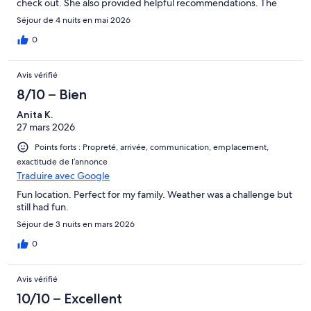
check out. She also provided helpful recommendations. The
place itself was very comfortable and had everything we
Séjour de 4 nuits en mai 2026
needed. Location was a very short drive into town. Highly
recommend for anyone staying in Kailua.
0
Avis vérifié
8/10 – Bien
Anita K.
27 mars 2026
Points forts : Propreté, arrivée, communication, emplacement,
exactitude de l’annonce
Traduire avec Google
Fun location. Perfect for my family. Weather was a challenge but
still had fun.
Séjour de 3 nuits en mars 2026
0
Avis vérifié
10/10 – Excellent