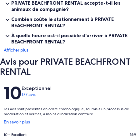
WE ACCEPT 21 YRS & OLDER . . . NO CHILDREN
PRIVATE BEACHFRONT RENTAL accepte-t-il les
animaux de compagnie?
ALL CANCELLATIONS "MUST" BE MADE:
Combien coûte le stationnement à PRIVATE
- 30 DAYS PRIOR TO ARRIVAL, FOR FULL REFUND.
BEACHFRONT RENTAL?
- 15-29 DAYS PRIOR TO ARRIVAL, FOR HALF REFUND
À quelle heure est-il possible d'arriver à PRIVATE
- 14 DAYS OR LESS, PRIOR TO ARRIVAL, NO REFUND
BEACHFRONT RENTAL?
Afficher plus
Avis pour PRIVATE BEACHFRONT
PRIOR TO ARRIVAL, WE REMIND TENANTS TO PLEASE "REVIEW &
RENTAL
VERIFY" OUR
HOUSE POLICIES & GUIDELINE:
Avis
10
Exceptionnel
* RENTAL FACILITY IS FOR TENANTS USE ONLY
177 avis
* NO OVERNIGHT GUESTS
Les avis sont présentés en ordre chronologique, soumis à un processus de
* NO MORE THAN 1-2 GUESTS VISITING AT A TIME
modération et vérifiés, à moins d’indication contraire.
S’ouvre
En savoir plus
* VISITING WITH GUESTS MUST BE "OUTSIDE" ON
dans
BEACH ONLY
une
Note
10 – Excellent
169
nouvelle