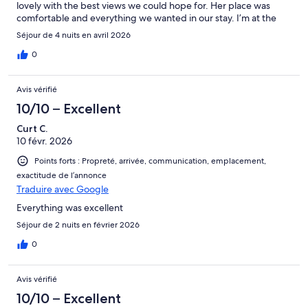
lovely with the best views we could hope for. Her place was
comfortable and everything we wanted in our stay. I’m at the
airport getting ready to fly back home, contemplating going
Séjour de 4 nuits en avril 2026
back haha…thanks again and we look forward to seeing you
again soon.
0
Avis vérifié
10/10 – Excellent
Curt C.
10 févr. 2026
Points forts : Propreté, arrivée, communication, emplacement,
exactitude de l’annonce
Traduire avec Google
Everything was excellent
Séjour de 2 nuits en février 2026
0
Avis vérifié
10/10 – Excellent