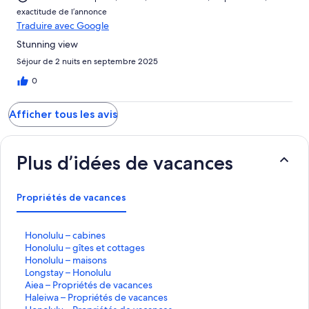
exactitude de l’annonce
Traduire avec Google
Stunning view
Séjour de 2 nuits en septembre 2025
0
Afficher tous les avis
Plus d’idées de vacances
Propriétés de vacances
H
Honolulu – cabines
o
H
Honolulu – gîtes et cottages
n
o
H
Honolulu – maisons
o
n
o
L
Longstay – Honolulu
l
o
n
o
A
Aiea – Propriétés de vacances
u
l
o
n
i
H
Haleiwa – Propriétés de vacances
l
u
l
g
e
a
H