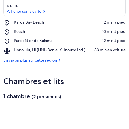
Kailua, HI
Afficher sur la carte
Place,
Kailua Bay Beach
‪2 min à pied‬
Kailua
Afficher sur la carte
Place,
Beach
‪10 min à pied‬
Bay
Beach
Beach
Place,
Parc côtier de Kalama
‪12 min à pied‬
Parc
Airport,
Honolulu, HI (HNL-Daniel K. Inouye Intl.)
‪33 min en voiture‬
côtier
Honolulu,
de
HI
En savoir plus sur cette région
Kalama
(HNL-
Daniel
K.
Chambres et lits
Inouye
Intl.)
1 chambre
(2 personnes)