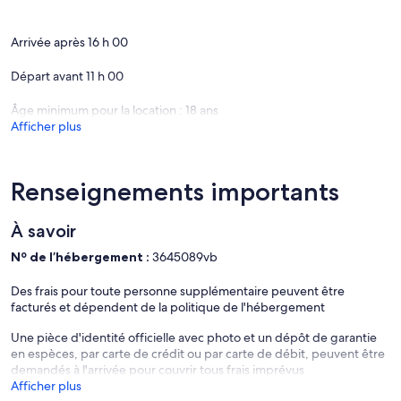
There are a few additional details to know before you book:
✦ The minimum age required for check-in is 18 years old.
Arrivée après 16 h 00
✦ Please ensure you have a valid ID for check-in, as it is mandatory
Départ avant 11 h 00
for entry.
Âge minimum pour la location : 18 ans
———————————————
Afficher plus
Guest Access:
During your stay, you will have access to the property and amenities
according to the following schedule:
Renseignements importants
✦ Check-in is available from 04:00 pm.
À savoir
✦ Fitness center is available.
Nº de l’hébergement :
3645089vb
✦ Outdoor shared pool is available, opened from 8:00AM to
Des frais pour toute personne supplémentaire peuvent être
10:00PM.
facturés et dépendent de la politique de l'hébergement
Additional features:
• Heated pool
Une pièce d'identité officielle avec photo et un dépôt de garantie
en espèces, par carte de crédit ou par carte de débit, peuvent être
✦ Free parking lot – 1 space(s).
demandés à l'arrivée pour couvrir tous frais imprévus
Afficher plus
———————————————