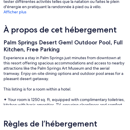
tester différentes activités telles que la natation ou faites le plein
d'énergie en pratiquant la randonnée à pied ou à vélo.
Afficher plus
À propos de cet hébergement
Palm Springs Desert Gem! Outdoor Pool, Full
Kitchen, Free Parking
Experience a stay in Palm Springs just minutes from downtown at
this resort offering spacious accommodations and access to nearby
attractions like the Palm Springs Art Museum and the aerial
tramway. Enjoy on-site dining options and outdoor pool areas for a
pleasant desert getaway.
This listing is for a room within a hotel.
✦ Your room is 1250 sq. ft, equipped with complimentary toiletries,
kitchen with basic amenities, TV, ensuring cleanliness and comfort
throughout your stay.
✦ Cleaning services availability and frequency vary by stay
Règles de l’hébergement