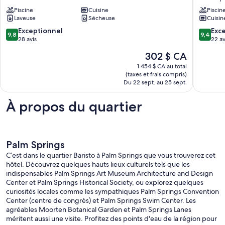
Private
w/
Pool.
Piscine
Cuisine
Pool
Piscin
Laveuse
Sécheuse
Cuisin
Views.
Walk
Pet
to
9.8
9.4
Exceptionnel
Exc
9,8
9,4
friendly.
Tahquitz
sur
sur
28 avis
22 av
Sleeps
Creek
10,
10,
Le
302 $ CA
6.
Golf
Exceptionnel,
Exceptio
prix
Quiet.
Palm
28 avis
22 avis
1 454 $ CA au total
est
Parc
Springs
(taxes et frais compris)
de
Demuth
Du 22 sept. au 25 sept.
302 $ CA
À propos du quartier
Palm Springs
C’est dans le quartier Baristo à Palm Springs que vous trouverez cet
hôtel. Découvrez quelques hauts lieux culturels tels que les
indispensables Palm Springs Art Museum Architecture and Design
Center et Palm Springs Historical Society, ou explorez quelques
curiosités locales comme les sympathiques Palm Springs Convention
Center (centre de congrès) et Palm Springs Swim Center. Les
agréables Moorten Botanical Garden et Palm Springs Lanes
méritent aussi une visite. Profitez des points d'eau de la région pour