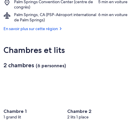
Place,
Palm Springs Convention Center (centre de
‪5 min en voiture‬
Caliente
Center
Palm
congrès)
Casino
Springs
Airport,
Palm Springs, CA (PSP-Aéroport international
‪6 min en voiture‬
Convention
Palm
de Palm Springs)
Center
Springs,
(centre
En savoir plus sur cette région
CA
de
(PSP-
congrès)
Aéroport
international
Chambres et lits
de
Palm
Springs)
2 chambres
(6 personnes)
Chambre 1
Chambre 2
1 grand lit
2 lits 1 place