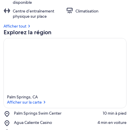
disponible
Centre d’entraînement
Climatisation
physique sur place
Afficher tout
Explorez la région
Palm Springs, CA
Afficher sur la carte
Place,
Palm Springs Swim Center
‪10 min à pied‬
Palm
Afficher sur la carte
Place,
Agua Caliente Casino
‪4 min en voiture‬
Springs
Agua
Swim