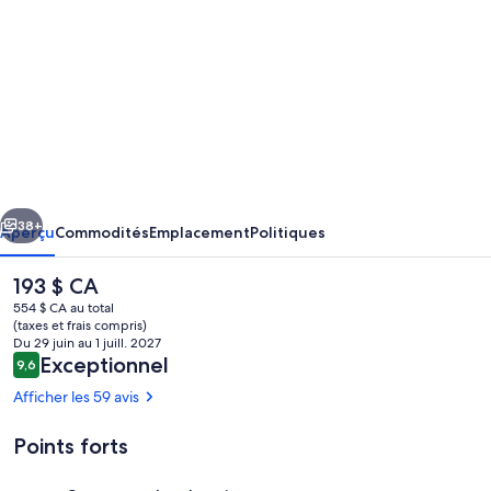
de
photos
de
l’hébergement
Palm
Springs
Desert
cédent
Suivant
Gem!
38+
Aperçu
Commodités
Emplacement
Politiques
Outdoor
Le
193 $ CA
Pool,
prix
554 $ CA au total
Full
actuel
(taxes et frais compris)
est
Du 29 juin au 1 juill. 2027
Kitchen,
de 193 $ CA
Avis
Exceptionnel
9,6
9,6 sur 10 –
Free
Afficher les 59 avis
Parking
Points forts
Terrain de l’hébergement