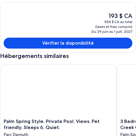
Le
193 $ CA
prix
554 $ CA au total
actuel
(taxes et frais compris)
est
Du 29 juin au 1 juill. 2027
de 193 $ CA
Vérifier la disponibilité
Hébergements similaires
Palm Spring Style. Private Pool. Views. Pet friendly. Sleeps 6. 
3 Bedroo
Palm
3
Palm Spring Style. Private Pool. Views. Pet
3 Bedr
Spring
Bedroo
friendly. Sleeps 6. Quiet.
Creek 
Style.
Oasis
Parc Demuth
Palm Sp