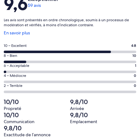
9,6
59 avis
Les avis sont présentés en ordre chronologique, soumis à un processus de
modération et vérifiés, à moins d’indication contraire.
S’ouvre
En savoir plus
dans
une
Note
10 – Excellent
48
nouvelle
de 10
fenêtre
Note
8 – Bien
10
–
de 8
Excellent,
Note
6 – Acceptable
1
–
d’après
de 6
Bien,
Note
4 – Médiocre
0
48 avis
–
d’après
de 4
sur 59.
Acceptable,
Note
2 – Terrible
0
10 avis
–
d’après
de 2
sur 59.
Médiocre,
1 avis
–
10/10
9,8/10
d’après
sur 59.
Terrible,
0 avis
Propreté
Arrivée
d’après
10/10
9,8/10
sur 59.
0 avis
Communication
Emplacement
sur 59.
9,8/10
Exactitude de l’annonce