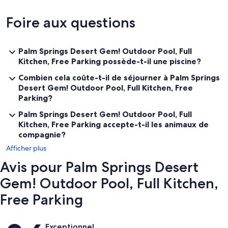
Other Things to Note:
Foire aux questions
There are several additional things to note:
✦ A credit/debit card is required at check-in for a $150 refundable
deposit, returned after check-out if no damages occur.
Palm Springs Desert Gem! Outdoor Pool, Full
Kitchen, Free Parking possède-t-il une piscine?
✦ A mandatory resort fee of $28.63 per night will be collected upon
check-in, not included in the daily rate.
Combien cela coûte-t-il de séjourner à Palm Springs
Desert Gem! Outdoor Pool, Full Kitchen, Free
✦ Pets are not allowed.
Parking?
✦ We use multi-unit listings, so rooms are similar but may have small
Palm Springs Desert Gem! Outdoor Pool, Full
differences.
Kitchen, Free Parking accepte-t-il les animaux de
compagnie?
✦ A government-issued ID and matching credit card are required at
Afficher plus
check-in for incidental hold.
✦ Front desk is open 8am–10pm; check-in starts at 4pm.
Avis pour Palm Springs Desert
✦ Bedroom includes 1 queen/2 singles.
✦ If arriving after hours, call hotel directly the day-of arrival
Gem! Outdoor Pool, Full Kitchen,
Free Parking
Avis
Exceptionnel