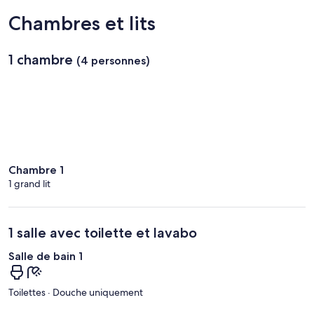
cactus)
Park
Chambres et lits
1 chambre
(4 personnes)
Chambre 1
1 grand lit
1 salle avec toilette et lavabo
Salle de bain 1
Toilettes · Douche uniquement