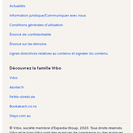
Actualités
Information juridique/Communiquer avec nous
Conditions générales d’utilisation
Énoncé de confidentialité
Énoncé sur les témoins
Lignes directrices relatives au contenu et signaler du contenu
Découvrez la famille Vrbo
Vrbo
Abritel.fr
FeWo-direkt.de
Bookabach.co.nz
Stayz.com.au
© Vrbo, société membre d’Expedia Group, 2023. Tous droits réservés.
Vrbo et le logo Vrbo sont des marques de commerce ou des marques