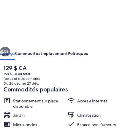
photos
de
l’hébergement
Pet
friendly
-
cédent
Suivant
Classic
31+
Aperçu
Commodités
Emplacement
Politiques
Country
Le
129 $ CA
Motel
prix
158 $ CA au total
Room
actuel
(taxes et frais compris)
est
Du 26 déc. au 27 déc.
near
de 129 $ CA
Commodités populaires
Murray,
Stationnement sur place
Accès à Internet
Wifi
disponible
Jardin
Climatisation
Chambre
Micro-ondes
Espace non-fumeurs