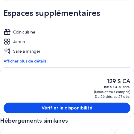
Espaces supplémentaires
Coin cuisine
Jardin
Salle à manger
Afficher plus de détails
Le
129 $ CA
prix
158 $ CA au total
actuel
(taxes et frais compris)
est
Du 26 déc. au 27 déc.
de 129 $ CA
Vérifier la disponibilité
Hébergements similaires
Gazebo Motor Inn - Clean Motel Room near Murray River, Pr
Aintree'