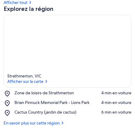
Afficher tout
Explorez la région
Strathmerton, VIC
Afficher sur la carte
Place,
Zone de loisirs de Strathmerton
‪4 min en voiture‬
Zone
Afficher sur la carte
Place,
Brian Pinnuck Memorial Park - Lions Park
‪4 min en voiture‬
de
Brian
loisirs
Place,
Cactus Country (jardin de cactus)
‪6 min en voiture‬
Pinnuck
de
Cactus
Memorial
Strathmerton
Country
En savoir plus sur cette région
Park
(jardin
-
de
Lions