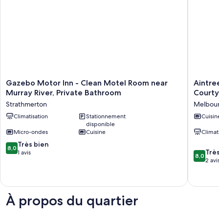
Gazebo
Aintree'
Gazebo Motor Inn - Clean Motel Room near
Aintre
Motor
Area's
Murray River, Private Bathroom
Court
Inn
best
Strathmerton
Melbou
-
kept
Clean
Climatisation
Stationnement
secret.
Cuisin
disponible
Motel
Fountai
Micro-ondes
Cuisine
Climat
Room
Courtya
near
Room
8.0
Très bien
8,0
8.0
Murray
Melbou
Trè
sur
1 avis
8,0
sur
River,
2 avi
10,
10,
Private
Très
Très
Bathroom
bien,
bien,
Strathmerton
1 avis
2 avis
À propos du quartier