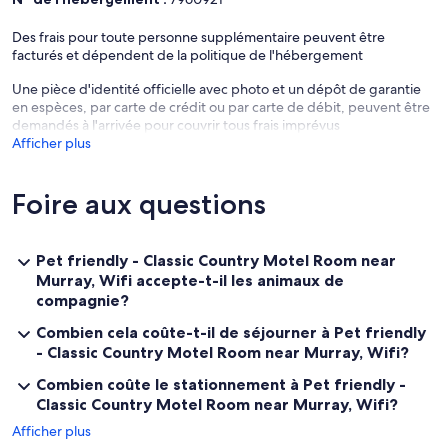
proposons un hébergement convivial et familial aux voyageurs et
aux travailleurs locaux. Toutes nos chambres, récemment rénovées
Des frais pour toute personne supplémentaire peuvent être
et toutes sont NON FUMEUR
facturés et dépendent de la politique de l'hébergement
Bienvenue!
Une pièce d'identité officielle avec photo et un dépôt de garantie
en espèces, par carte de crédit ou par carte de débit, peuvent être
demandés à l'arrivée pour couvrir tous frais imprévus
Afficher plus
Foire aux questions
Pet friendly - Classic Country Motel Room near
Murray, Wifi accepte-t-il les animaux de
compagnie?
Combien cela coûte-t-il de séjourner à Pet friendly
- Classic Country Motel Room near Murray, Wifi?
Combien coûte le stationnement à Pet friendly -
Classic Country Motel Room near Murray, Wifi?
Afficher plus