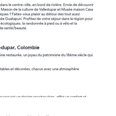
ns le centre-ville, en bord de rivière. Envie de découvrir
es Maison de la culture de Valledupar et Musée maison Casa
ques ? Faites-vous plaisir au détour des tout aussi
e Guatapuri. Profitez de votre séjour dans la région pour
s écologiques, la randonnée à pied ou à vélo et la
 de santé/beauté.
edupar, Colombie
ine restaurée, un joyau du patrimoine du 18ème siècle qui
tables et décorées; chacun avec une atmosphère
ez voir un design spectaculaire, offrir un confort et