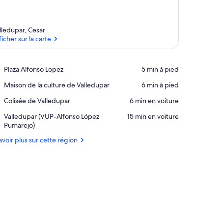
lledupar, Cesar
ficher sur la carte
Afficher sur la carte
Place,
Plaza Alfonso Lopez
‪5 min à pied‬
Plaza
Place,
Maison de la culture de Valledupar
‪6 min à pied‬
Alfonso
Maison
Lopez
Place,
Colisée de Valledupar
‪6 min en voiture‬
de
Colisée
la
Airport,
Valledupar (VUP-Alfonso López
‪15 min en voiture‬
de
culture
Valledupar
Pumarejo)
Valledupar
de
(VUP-
Valledupar
avoir plus sur cette région
Alfonso
López
Pumarejo)