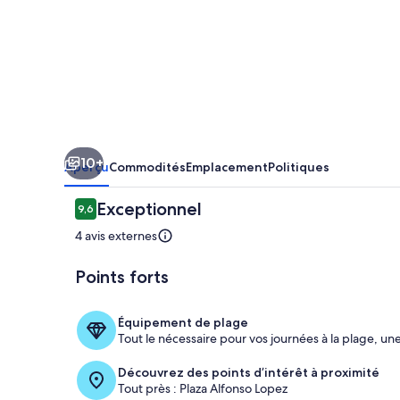
Santos
Reyes
House
Boutique
Hotel
Valledupar,
10+
Colombia
Aperçu
Commodités
Emplacement
Politiques
Avis
Exceptionnel
9,6
9,6 sur 10 –
4 avis externes
Points forts
Chambre
Équipement de plage
Tout le nécessaire pour vos journées à la plage, une
Découvrez des points d’intérêt à proximité
Tout près : Plaza Alfonso Lopez