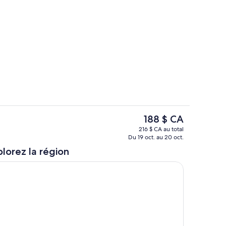
Intérieur
hébergement
Le
188 $ CA
prix
Chambre
216 $ CA au total
actuel
Du 19 oct. au 20 oct.
est
lorez la région
de 188 $ CA