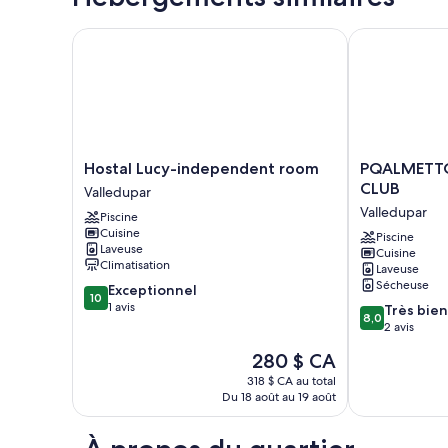
Hostal Lucy-independent room
PQALMETTO 
Hostal
PQALMETTO
Hostal Lucy-independent room
PQALMETT
Lucy-
CONDOMINI
CLUB
Valledupar
independent
CLUB
Valledupar
Piscine
room
Valledupar
Cuisine
Valledupar
Piscine
Laveuse
Cuisine
Climatisation
Laveuse
Sécheuse
10.0
Exceptionnel
10
sur
1 avis
8.0
Très bien
8,0
10,
sur
2 avis
Exceptionnel,
10,
Le
280 $ CA
1 avis
Très
prix
bien,
318 $ CA au total
est
Du 18 août au 19 août
2 avis
de
280 $ CA