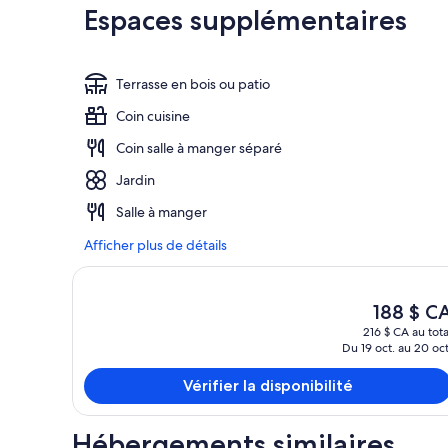
Espaces supplémentaires
Terrasse en bois ou patio
Coin cuisine
Coin salle à manger séparé
Jardin
Salle à manger
Afficher plus de détails
Le
188 $ C
prix
216 $ CA au tota
actuel
Du 19 oct. au 20 oct
est
de 188 $ CA
Vérifier la disponibilité
Hébergements similaires