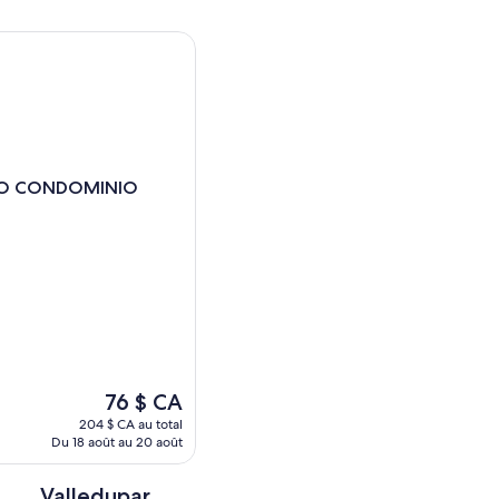
CONDOMINIO CLUB
O CONDOMINIO
O
Le
76 $ CA
prix
204 $ CA au total
est
Du 18 août au 20 août
de
76 $ CA
Valledupar