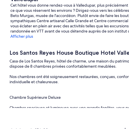
Cet hôtel vous donne rendez-vous à Valledupar, plus précisément da
ce que vous réservent les environs ? Dirigez-vous vers les célèbr
Beto Murgas, musée de l'accordéon. Plutôt envie de faire les bouti
sympathiques Centre artisanal Calle Grande et Centre commercial d
vous éclater en plein air avec des activités telles que les excursion
randonnée en VTT avant de vous détendre auprès de son institut
Afficher plus
Los Santos Reyes House Boutique Hotel Vall
Casa de Los Santos Reyes, hôtel de charme, une maison du patrimo
dispose de 8 chambres privées confortablement meublées.
Nos chambres ont été soigneusement restaurées, conçues, confor
individuelle et chaleureuse.
Chambre Supérieure Deluxe
Chambre spacieuse et lumineuse avec une grande fenêtre, vous pouv
d'excellentes installations, meublées pour assurer un repos absolu.
Installations
• Lit King ou double