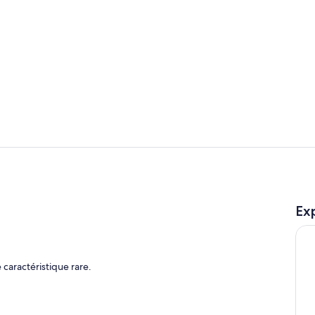
Vidéo de l’
Salle de bain
Exp
 caractéristique rare.