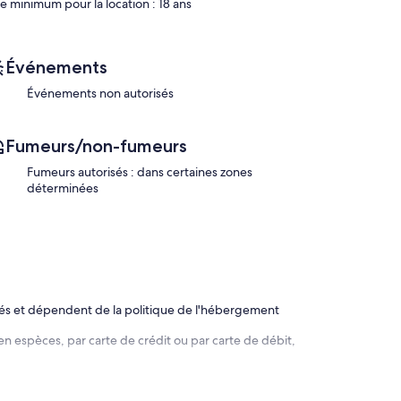
e minimum pour la location : 18 ans
Événements
Événements non autorisés
rigeables, jet de pluie
Fumeurs/non-fumeurs
Fumeurs autorisés : dans certaines zones
déterminées
rés et dépendent de la politique de l'hébergement
e maison de style héritage colonial, elle a été restaurée
en espèces, par carte de crédit ou par carte de débit,
 un design contemporain frais, offre un confort parfait.
nnes, dans un quartier calme du centre historique de