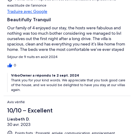
exactitude de l’annonce
Traduire avec Google
Beautifully Tranquil
Our family of 4 enjoyed our stay, the hosts were fabulous and
nothing was too much bother considering we managed to livl
ourselves out the first night after a long drive. The villa is
spacious, clean and has everything you need it’s like home from
home. The beds were the most comfortable we’ve ever stayed
in.
Séjour de 9 nuits en août 2024
0
VrboOwner a répondu le 2 sept. 2024
Thank you for your kind words. We appreciate that you took good care
of the house, and we would be delighted to have you stay at our villas
again.
Avis vérifié
10/10 – Excellent
Liesbeth D.
30 avr. 2023
Points forts : Propreté, arrivée, communication, emplacement,