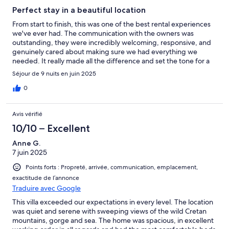
Perfect stay in a beautiful location
From start to finish, this was one of the best rental experiences
we've ever had. The communication with the owners was
outstanding, they were incredibly welcoming, responsive, and
genuinely cared about making sure we had everything we
needed. It really made all the difference and set the tone for a
relaxing, worry free trip.The property itself was perfect in every
Séjour de 9 nuits en juin 2025
way: clean, beautifully maintained, well-equipped, and exactly
as described (if not better!). Every detail was thought through,
0
making it feel like a true home away from home. We couldn’t
have asked for more.Highly recommend staying here - you
Avis vérifié
won’t be disappointed!
10/10 – Excellent
Anne G.
7 juin 2025
Points forts : Propreté, arrivée, communication, emplacement,
exactitude de l’annonce
Traduire avec Google
This villa exceeded our expectations in every level. The location
was quiet and serene with sweeping views of the wild Cretan
mountains, gorge and sea. The home was spacious, in excellent