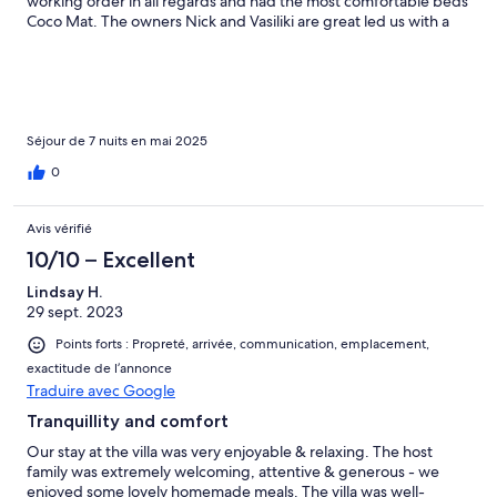
working order in all regards and had the most comfortable beds
Coco Mat. The owners Nick and Vasiliki are great led us with a
full course dinner, wine, olive oil and fruit which was completely
unexpected but very much appreciated. They are excellent
people who understand Filoxenia, a Greek term referring to
hospitality. I highly recommend this property for your next stay
Rethymno. A car rental is a must, fyi.
Séjour de 7 nuits en mai 2025
0
Avis vérifié
10/10 – Excellent
Lindsay H.
29 sept. 2023
Points forts : Propreté, arrivée, communication, emplacement,
exactitude de l’annonce
Traduire avec Google
Tranquillity and comfort
Our stay at the villa was very enjoyable & relaxing. The host
family was extremely welcoming, attentive & generous - we
enjoyed some lovely homemade meals. The villa was well-