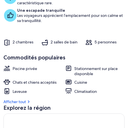
é
caractéristique rare.
b
Une escapade tranquille
e
Les voyageurs apprécient l’emplacement pour son calme et
r
sa tranquillité.
g
e
m
e
n
2 chambres
2 salles de bain
5 personnes
t
s
Commodités populaires
l
e
Piscine privée
Stationnement sur place
s
disponible
Chats et chiens acceptés
Cuisine
m
i
Laveuse
Climatisation
e
u
Afficher tout
x
Explorez la région
n
o
t