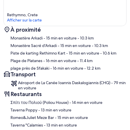
Rethymno, Crete
Afficher sur la carte
À proximité
Carte
Monastère Arkadi
- 15 min en voiture
- 10.3 km
Monastère Sacré d'Arkadi
- 15 min en voiture
- 10.3 km
Piste de karting Rethimno Kart
- 15 min en voiture
- 10.6 km
Plage de Platanes
- 16 min en voiture
- 11.4 km
plage près de Sfakaki
- 16 min en voiture
- 12.2 km
Transport
Aéroport de La Canée Ioannis Daskalogiannis (CHQ) - 79 min
en voiture
Restaurants
‪Σπίτι του Πολιού (Poliou House) - ‬14 min en voiture
‪Taverna Poppy - ‬13 min en voiture
‪Romeo&Juliet Meze Bar - ‬15 min en voiture
‪Taverna "Calamies - ‬13 min en voiture