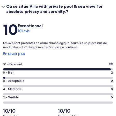
Où se situe Villa with private pool & sea view for
absolute privacy and serenity.?
Avis
10
Exceptionnel
101 avis
Les avis sont présentés en ordre chronologique, soumis à un processus de
modération et vérifiés, à moins d’indication contraire.
S’ouvre
En savoir plus
dans
une
Note
10 – Excellent
99
nouvelle
de 10
fenêtre
Note
8 – Bien
2
–
de 8
Excellent,
Note
6 – Acceptable
0
–
d’après
de 6
Bien,
Note
4 – Médiocre
0
99 avis
–
d’après
de 4
sur 101.
Acceptable,
Note
2 – Terrible
0
2 avis
–
d’après
de 2
sur 101.
Médiocre,
0 avis
–
10/10
10/10
d’après
sur 101.
Terrible,