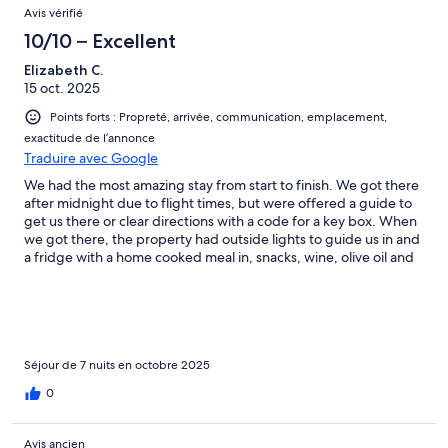
Avis vérifié
and quiet was a wonderful gift for us (Living in Central London)
and the views were spectacular. We havent visited Crete for
10/10 – Excellent
many years and had forgotten how hospitable generous and
Elizabeth C.
kind the Cretan people are, Wewill not leave it so long next time.
15 oct. 2025
Thank you for making our stay so memorable .Would
recommend Crete and your beautiful villa every time. The
Points forts : Propreté, arrivée, communication, emplacement,
Bennetts
exactitude de l’annonce
Traduire avec Google
We had the most amazing stay from start to finish. We got there
after midnight due to flight times, but were offered a guide to
get us there or clear directions with a code for a key box. When
we got there, the property had outside lights to guide us in and
a fridge with a home cooked meal in, snacks, wine, olive oil and
fruit. :-). So welcoming. The next day when we woke up we
realised how beautiful the villa was and the views are just
stunning. There is a twisty mountain road to get up to the villa
but it’s very quiet. You’ll see more goats than cars. Take your
time and enjoy the scenery and all is well. The pool was spacious
and clean. The bed was comfortable, the showers wonderful
Séjour de 7 nuits en octobre 2025
and it was very well equipped. The villa is within half an hour of
0
Rethymno which is delightful. We were also within an easy drive
of Knossos, Chania, Heraklion and Lake Kournas. One day
however, we just stayed home and enjoyed the relaxation of the
Avis ancien