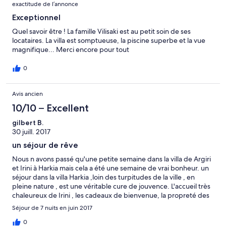
exactitude de l’annonce
Exceptionnel
Quel savoir être ! La famille Vilisaki est au petit soin de ses
locataires. La villa est somptueuse, la piscine superbe et la vue
magnifique... Merci encore pour tout
0
Avis ancien
10/10 – Excellent
gilbert B.
30 juill. 2017
un séjour de rêve
Nous n avons passé qu'une petite semaine dans la villa de Argiri
et Irini à Harkia mais cela a été une semaine de vrai bonheur. un
séjour dans la villa Harkia ,loin des turpitudes de la ville , en
pleine nature , est une véritable cure de jouvence. L'accueil très
chaleureux de Irini , les cadeaux de bienvenue, la propreté des
lieux, la vue magnifique, la nature omniprésente, la piscine, tout
Séjour de 7 nuits en juin 2017
pour donner envie de revenir. Un grand merci à la famille Valisiki
pour leur accueil et pour cette merveilleuse semaine dans un
0