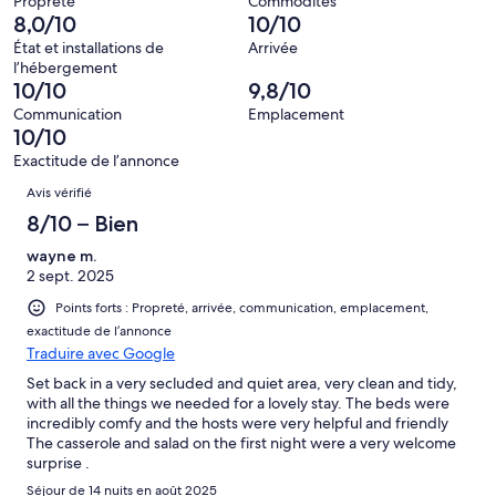
0 avis
Propreté
Commodités
d’après
8,0/10
10/10
sur 101.
0 avis
État et installations de
Arrivée
sur 101.
l’hébergement
10/10
9,8/10
Communication
Emplacement
10/10
Exactitude de l’annonce
Avis
Avis vérifié
8/10 – Bien
wayne m.
2 sept. 2025
Points forts : Propreté, arrivée, communication, emplacement,
exactitude de l’annonce
Traduire avec Google
Set back in a very secluded and quiet area, very clean and tidy,
with all the things we needed for a lovely stay. The beds were
incredibly comfy and the hosts were very helpful and friendly
The casserole and salad on the first night were a very welcome
surprise .
Séjour de 14 nuits en août 2025