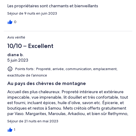
recommendable! Only people in search for noise and trouble
Les propriétaires sont charmants et bienveillants
shall search elsewhere for an accommodation.
Séjour de 9 nuits en juin 2023
0
Avis vérifié
10/10 – Excellent
diane b.
5 juin 2023
Points forts : Propreté, arrivée, communication, emplacement,
exactitude de l’annonce
Au pays des chèvres de montagne
Accueil des plus chaleureux. Propreté intérieure et extérieure
impeccable, vue imprenable, lit douillet et très confortable, tout
est fourni, incluant épices, huile d’olive, savon etc. Épicerie, et
boutiques et restos à Samou. Mets crétois offerts gratuitement
par Vaso. Margarites, Maroulas, Arkadiou, et bien sûr Rethymno,
les plages et autres lieux connus rapidement accessibles. Route
Séjour de 21 nuits en mai 2023
de montagne pour se rendre à la villa est une expérience
inoubliable. Endroit calme et paisible, parfait pour déconnecter,
1
si vous le souhaitez. Famille Vasilakis: hôte de choix. Piscine