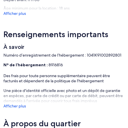
-8 km du monastère d'Arkadi, l'une des destinations et des sites les
plus touristiques à visiter si vous venez à Réthymnon. Un monastère
Âge minimum pour la location : 18 ans
avec une longue histoire.
Afficher plus
-20km Eleytherna antique, avec le musée d'Eleytherna.
-24 km Margarites Village un village célèbre pour ses céramiques.
Renseignements importants
[Registre des entreprises touristiques (MH. T.E.):
1041K91002892801]
À savoir
Numéro d’enregistrement de l’hébergement : 1041Κ91002892801
Nº de l’hébergement :
8916816
Des frais pour toute personne supplémentaire peuvent être
facturés et dépendent de la politique de l'hébergement
Une pièce d'identité officielle avec photo et un dépôt de garantie
en espèces, par carte de crédit ou par carte de débit, peuvent être
demandés à l'arrivée pour couvrir tous frais imprévus
Afficher plus
À propos du quartier