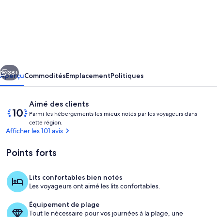
de
l’hébergement
Villa
with
private
cédent
Suivant
pool
38+
Aperçu
Commodités
Emplacement
Politiques
&
sea
Avis
10
Aimé des clients
sur
Parmi les hébergements les mieux notés par les voyageurs dans 
view
P
cette région.
10,
for
a
Afficher les 101 avis
Aimé
r
absolute
des
m
Points forts
clients
i
privacy
and
l
Lits confortables bien notés
Piscine
e
serenity.
Les voyageurs ont aimé les lits confortables.
s
Équipement de plage
h
Tout le nécessaire pour vos journées à la plage, une