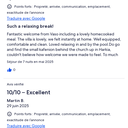
Points forts : Propreté, arrivée, communication, emplacement,
exactitude de l’annonce
Traduire avec Google
Such a relaxing break!
Fantastic welcome from Vaso including a lovely homecooked
meal. The villa is lovely, we felt instantly at home. Well equipped,
comfortable and clean. Loved relaxing in and by the pool.Do go
and find the small kafenion behind the church up in Harkia,
couldn't believe how welcome we were made to feel. To much
to explore in a week, we will be back.Many thanks
Séjour de 7 nuits en mai 2025
0
Avis vérifié
10/10 – Excellent
Martin B.
29 juin 2025
Points forts : Propreté, arrivée, communication, emplacement,
exactitude de l’annonce
Traduire avec Google