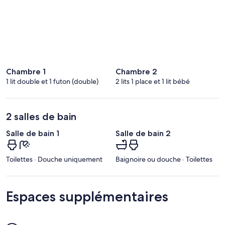
c
e
t
t
e
r
Chambre 1
Chambre 2
é
1 lit double et 1 futon (double)
2 lits 1 place et 1 lit bébé
g
i
o
n
2 salles de bain
.
Salle de bain 1
Salle de bain 2
Toilettes · Douche uniquement
Baignoire ou douche · Toilettes
Espaces supplémentaires