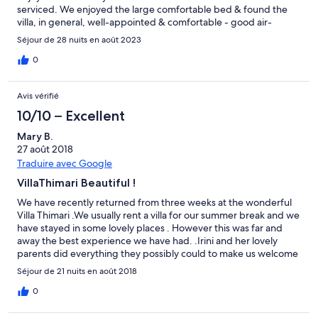
serviced. We enjoyed the large comfortable bed & found the
villa, in general, well-appointed & comfortable - good air-
conditionimg & appliances were much appreciated. Our pool, in
Séjour de 28 nuits en août 2023
the lower villa, did not enjoy the privacy we expected as the villa
above has a good view of it, but this wasn't really an issue. We
0
enjoyed the tranquility of the mountain setting & being 20
minutes from a supermarket & other facilities was fine. The
Avis vérifié
proximity to Rethymno is good. Villa Harkia would be a good
choice for your holiday in Western Crete.
10/10 – Excellent
Mary B.
27 août 2018
Traduire avec Google
VillaThimari Beautiful !
We have recently returned from three weeks at the wonderful
Villa Thimari .We usually rent a villa for our summer break and we
have stayed in some lovely places . However this was far and
away the best experience we have had. .Irini and her lovely
parents did everything they possibly could to make us welcome
providing a delicious home cooked meal on our arrival and
Séjour de 21 nuits en août 2018
bringing us wine olive oil cakes and scrumpy cakes. The villa was
stylish but comfortable with everything you could possibly need
0
.The roof terrace was perfect for stargazing and watching the
buzzards circle and the swallows diving for a drink .The peace