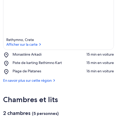
é
s
p
a
r
l
e
Rethymno, Crete
s
Afficher sur la carte
v
Place,
Monastère Arkadi
‪15 min en voiture‬
o
Monastère
Afficher sur la carte
y
Place,
Piste de karting Rethimno Kart
‪15 min en voiture‬
Arkadi
a
Piste
Place,
Plage de Platanes
‪16 min en voiture‬
g
de
Plage
e
karting
de
En savoir plus sur cette région
u
Rethimno
Platanes
r
Kart
s
Chambres et lits
d
a
n
2 chambres
(5 personnes)
s