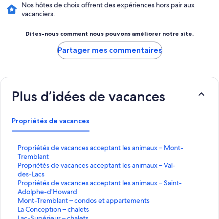
Nos hôtes de choix offrent des expériences hors pair aux
vacanciers.
Dites-nous comment nous pouvons améliorer notre site.
Partager mes commentaires
Plus d’idées de vacances
Propriétés de vacances
P
Propriétés de vacances acceptant les animaux – Mont-
r
Tremblant
o
P
Propriétés de vacances acceptant les animaux – Val-
p
r
des-Lacs
r
o
P
Propriétés de vacances acceptant les animaux – Saint-
i
p
r
Adolphe-d'Howard
é
r
o
M
Mont-Tremblant – condos et appartements
t
i
p
o
L
La Conception – chalets
é
é
r
n
a
L
Lac-Supérieur – chalets