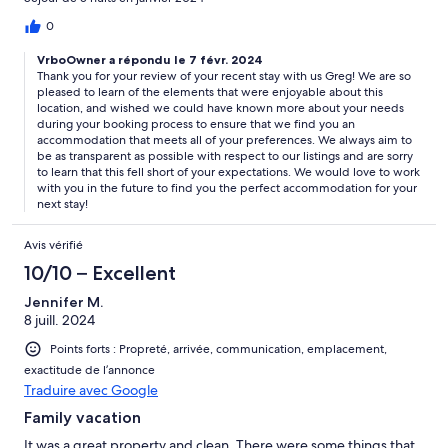
0
VrboOwner a répondu le 7 févr. 2024
Thank you for your review of your recent stay with us Greg! We are so
pleased to learn of the elements that were enjoyable about this
location, and wished we could have known more about your needs
during your booking process to ensure that we find you an
accommodation that meets all of your preferences. We always aim to
be as transparent as possible with respect to our listings and are sorry
to learn that this fell short of your expectations. We would love to work
with you in the future to find you the perfect accommodation for your
next stay!
Avis vérifié
10/10 – Excellent
Jennifer M.
8 juill. 2024
Points forts : Propreté, arrivée, communication, emplacement,
exactitude de l’annonce
Traduire avec Google
Family vacation
It was a great property and clean. There were some things that