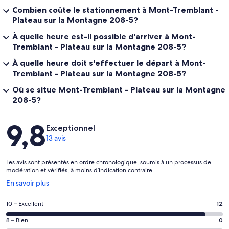
Combien coûte le stationnement à Mont-Tremblant -
Plateau sur la Montagne 208-5?
À quelle heure est-il possible d'arriver à Mont-
Tremblant - Plateau sur la Montagne 208-5?
À quelle heure doit s'effectuer le départ à Mont-
Tremblant - Plateau sur la Montagne 208-5?
Où se situe Mont-Tremblant - Plateau sur la Montagne
208-5?
Avis
9,8
Exceptionnel
13 avis
Les avis sont présentés en ordre chronologique, soumis à un processus de
modération et vérifiés, à moins d’indication contraire.
S’ouvre
En savoir plus
dans
une
Note
10 – Excellent
12
nouvelle
de 10
fenêtre
Note
8 – Bien
0
–