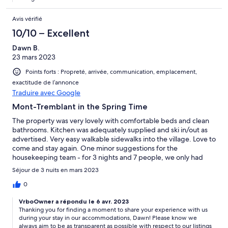
Avis vérifié
10/10 – Excellent
Dawn B.
23 mars 2023
Points forts : Propreté, arrivée, communication, emplacement,
exactitude de l’annonce
Traduire avec Google
Mont-Tremblant in the Spring Time
The property was very lovely with comfortable beds and clean
bathrooms. Kitchen was adequately supplied and ski in/out as
advertised. Very easy walkable sidewalks into the village. Love to
come and stay again. One minor suggestions for the
housekeeping team - for 3 nights and 7 people, we only had
one small box of Tide detergent for the wash. Thanks for having
Séjour de 3 nuits en mars 2023
us as quests.
0
VrboOwner a répondu le 6 avr. 2023
Thanking you for finding a moment to share your experience with us
during your stay in our accommodations, Dawn! Please know we
always aim to be as transparent as possible with respect to our listings