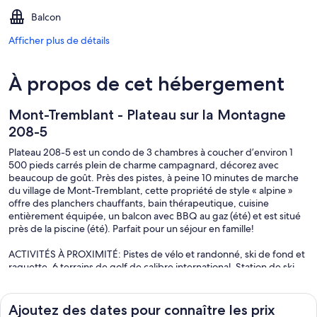
Balcon
Afficher plus de détails
À propos de cet hébergement
Mont-Tremblant - Plateau sur la Montagne
208-5
Plateau 208-5 est un condo de 3 chambres à coucher d’environ 1
500 pieds carrés plein de charme campagnard, décorez avec
beaucoup de goût. Près des pistes, à peine 10 minutes de marche
du village de Mont-Tremblant, cette propriété de style « alpine »
offre des planchers chauffants, bain thérapeutique, cuisine
entièrement équipée, un balcon avec BBQ au gaz (été) et est situé
près de la piscine (été). Parfait pour un séjour en famille!
ACTIVITÉS À PROXIMITÉ: Pistes de vélo et randonné, ski de fond et
raquette, 6 terrains de golf de calibre international, Station de ski
Tremblant, Zipline et le club plage et tennis Tremblant. Certains frais
peuvent s'appliquer.
Ajoutez des dates pour connaître les prix