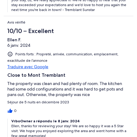
stay exceeded your expectations and we'd love to host you again the
next time you're back in town! - Tremblant Sunstar
Avis vérifié
10/10 – Excellent
Ellen F.
6 janv. 2024
Points forts : Propreté, arrivée, communication, emplacement,
exactitude de l’annonce
Traduire avec Google
Close to Mont Tremblant
The property was clean and had plenty of room. The kitchen
had some odd configurations and it was hard to get pots and
pans out. Otherwise, the property was nice
Séjour de 5 nuits en décembre 2023
0
VrboOwner a répondu le 8 janv. 2024
Ellen, thanks for reviewing your stay! We are so happy it was a 5 Star
visit. We hope you enjoyed exploring the area and went home with a
few great memories!