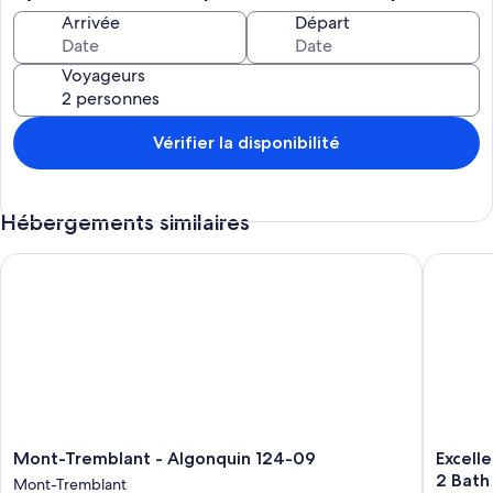
Arrivée
Départ
Voyageurs
Vérifier la disponibilité
Hébergements similaires
Mont-Tremblant - Algonquin 124-09
Excellen
Mont-
Excellen
Mont-Tremblant - Algonquin 124-09
Excell
Tremblant
Townho
2 Bath
Mont-Tremblant