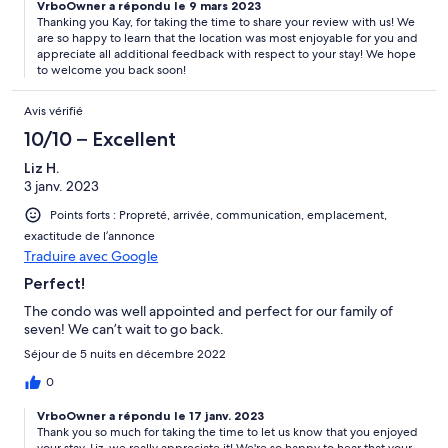
VrboOwner a répondu le 9 mars 2023
Thanking you Kay, for taking the time to share your review with us! We
are so happy to learn that the location was most enjoyable for you and
appreciate all additional feedback with respect to your stay! We hope
to welcome you back soon!
Avis vérifié
10/10 – Excellent
Liz H.
3 janv. 2023
Points forts : Propreté, arrivée, communication, emplacement,
exactitude de l’annonce
Traduire avec Google
Perfect!
The condo was well appointed and perfect for our family of
seven! We can’t wait to go back.
Séjour de 5 nuits en décembre 2022
0
VrboOwner a répondu le 17 janv. 2023
Thank you so much for taking the time to let us know that you enjoyed
your stay, Liz, we really appreciate it! We're so happy to hear that your