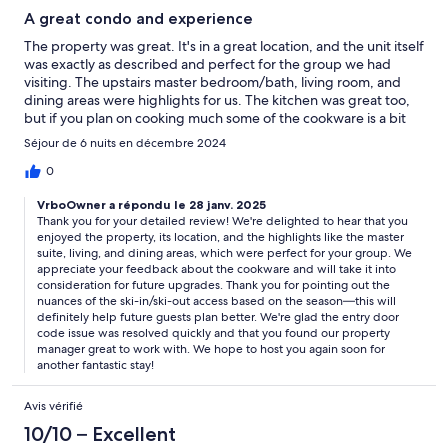
A great condo and experience
The property was great. It's in a great location, and the unit itself
was exactly as described and perfect for the group we had
visiting. The upstairs master bedroom/bath, living room, and
dining areas were highlights for us. The kitchen was great too,
but if you plan on cooking much some of the cookware is a bit
dated or limited depending on what you're looking to do.One
Séjour de 6 nuits en décembre 2024
thing to note in terms of the unit location is the ski-in/ski-out
access can be hit or miss depending on time of year you visit. In
0
mid-season it shouldn't be an issue as long as you can handle
VrboOwner a répondu le 28 janv. 2025
some narrower blue-level terrain. However, if you go after a
Thank you for your detailed review! We're delighted to hear that you
thaw or early in the season you may have to walk to another trail,
enjoyed the property, its location, and the highlights like the master
or shuttle, if the Plateau trail isn't open or fully snow-covered.
suite, living, and dining areas, which were perfect for your group. We
Not a big deal, but worth knowing ahead of time.We had a
appreciate your feedback about the cookware and will take it into
minor issue with the entry door code not being available in the
consideration for future upgrades. Thank you for pointing out the
guest portal when we arrived, but calling the property manager
nuances of the ski-in/ski-out access based on the season—this will
quickly fixed that situation, as they were great to work with.
definitely help future guests plan better. We're glad the entry door
code issue was resolved quickly and that you found our property
manager great to work with. We hope to host you again soon for
another fantastic stay!
Avis vérifié
10/10 – Excellent