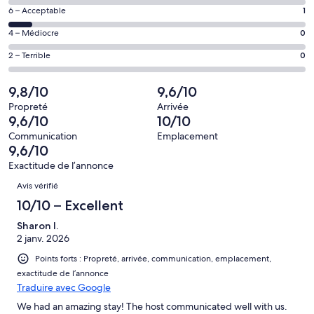
de 8
Excellent,
Note
6 – Acceptable
1
–
d’après
de 6
Bien,
Note
4 – Médiocre
0
12 avis
–
d’après
de 4
sur 13.
Acceptable,
Note
2 – Terrible
0
0 avis
–
d’après
de 2
sur 13.
Médiocre,
1 avis
–
9,8/10
9,6/10
d’après
sur 13.
Terrible,
0 avis
Propreté
Arrivée
d’après
9,6/10
10/10
sur 13.
0 avis
Communication
Emplacement
sur 13.
9,6/10
Exactitude de l’annonce
Avis
Avis vérifié
10/10 – Excellent
Sharon I.
2 janv. 2026
Points forts : Propreté, arrivée, communication, emplacement,
exactitude de l’annonce
Traduire avec Google
We had an amazing stay! The host communicated well with us.