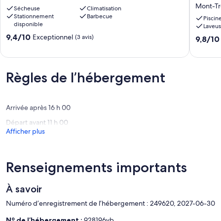
-
On
Mont-Tr
Sécheuse
Climatisation
Algonquin
Golf
Stationnement
Barbecue
124-
Course
Piscin
disponible
Laveu
09
w/3
9.4
Mont-
9,4/10
Bdrm
Exceptionnel
(3 avis)
9.8
9,8/10
sur
Tremblant
2
sur
10,
Bath
10,
Exceptionnel,
Mont-
Exceptio
(3 avis)
Trembla
Règles de l’hébergement
(15 avis)
Arrivée après 16 h 00
Départ avant 11 h 00
Afficher plus
Renseignements importants
À savoir
Numéro d’enregistrement de l’hébergement : 249620, 2027-06-30
Nº de l’hébergement :
928196vb