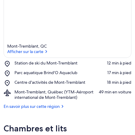
Mont-Tremblant, QC
Afficher sur la carte
Place,
Station de ski du Mont-Tremblant
‪12 min à pied‬
Station
Afficher sur la carte
Place,
Parc aquatique Brind'O Aquaclub
‪17 min à pied‬
de
Parc
ski
Place,
Centre d'activités de Mont-Tremblant
‪18 min à pied‬
aquatique
du
Centre
Brind'O
Mont-
Airport,
Mont-Tremblant, Québec (YTM-Aéroport
‪49 min en voiture‬
d'activités
Aquaclub
Tremblant
Mont-
international de Mont-Tremblant)
de
Tremblant,
Mont-
En savoir plus sur cette région
Québec
Tremblant
(YTM-
Aéroport
international
Chambres et lits
de
Mont-