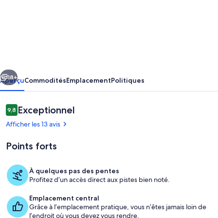
de
l’hébergement
Mont-
Tremblant
-
cédent
Suivant
Plateau
18+
Aperçu
Commodités
Emplacement
Politiques
sur
la
Avis
Exceptionnel
9,8
9,8 sur 10 –
Montagne
Afficher les 13 avis
208-
Points forts
5
À quelques pas des pentes
Profitez d’un accès direct aux pistes bien noté.
Extérieur
Emplacement central
Grâce à l’emplacement pratique, vous n’êtes jamais loin de
l’endroit où vous devez vous rendre.