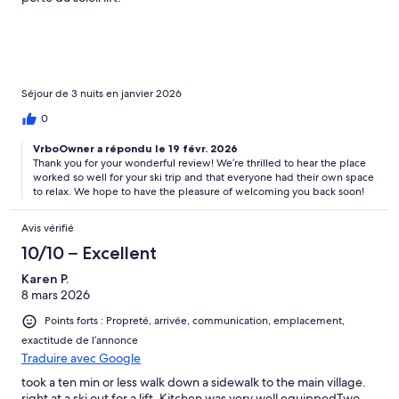
Séjour de 3 nuits en janvier 2026
0
VrboOwner a répondu le 19 févr. 2026
Thank you for your wonderful review! We’re thrilled to hear the place
worked so well for your ski trip and that everyone had their own space
to relax. We hope to have the pleasure of welcoming you back soon!
Avis vérifié
10/10 – Excellent
Karen P.
8 mars 2026
Points forts : Propreté, arrivée, communication, emplacement,
exactitude de l’annonce
Traduire avec Google
took a ten min or less walk down a sidewalk to the main village.
right at a ski out for a lift. Kitchen was very well equippedTwo