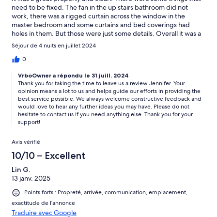
need to be fixed. The fan in the up stairs bathroom did not
work, there was a rigged curtain across the window in the
master bedroom and some curtains and bed coverings had
holes in them. But those were just some details. Overall it was a
good experience and great location
Séjour de 4 nuits en juillet 2024
0
VrboOwner a répondu le 31 juill. 2024
Thank you for taking the time to leave us a review Jennifer. Your
opinion means a lot to us and helps guide our efforts in providing the
best service possible. We always welcome constructive feedback and
would love to hear any further ideas you may have. Please do not
hesitate to contact us if you need anything else. Thank you for your
support!
Avis vérifié
10/10 – Excellent
Lin G.
13 janv. 2025
Points forts : Propreté, arrivée, communication, emplacement,
exactitude de l’annonce
Traduire avec Google