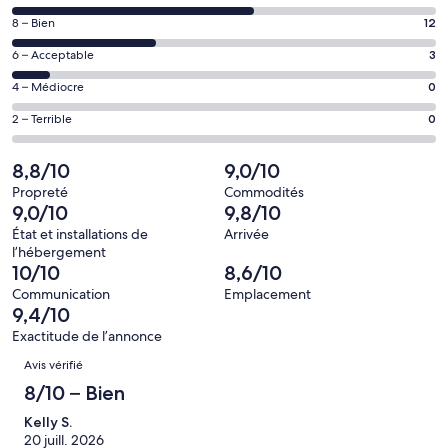
nouvelle
de 10
fenêtre
Note
8 – Bien
12
–
de 8
Excellent,
Note
6 – Acceptable
3
–
d’après
de 6
Bien,
Note
4 – Médiocre
0
20 avis
–
d’après
de 4
sur 35.
Acceptable,
Note
2 – Terrible
0
12 avis
–
d’après
de 2
sur 35.
Médiocre,
3 avis
–
8,8/10
9,0/10
d’après
sur 35.
Terrible,
0 avis
Propreté
Commodités
d’après
9,0/10
9,8/10
sur 35.
0 avis
État et installations de
Arrivée
sur 35.
l’hébergement
10/10
8,6/10
Communication
Emplacement
9,4/10
Exactitude de l’annonce
Avis
Avis vérifié
8/10 – Bien
Kelly S.
20 juill. 2026