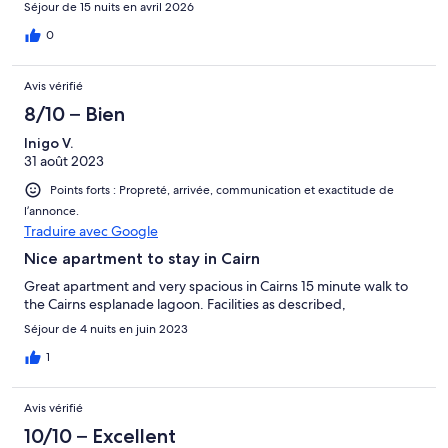
disappointing. Biggest issue was the neighbours/
Séjour de 15 nuits en avril 2026
neighborhood- constant shouting at all hours of the night.
Personally wouldn’t book this property again.
0
Avis vérifié
8/10 – Bien
Inigo V.
31 août 2023
Points forts : Propreté, arrivée, communication et exactitude de
l’annonce.
Traduire avec Google
Nice apartment to stay in Cairn
Great apartment and very spacious in Cairns 15 minute walk to
the Cairns esplanade lagoon. Facilities as described,
Séjour de 4 nuits en juin 2023
1
Avis vérifié
10/10 – Excellent