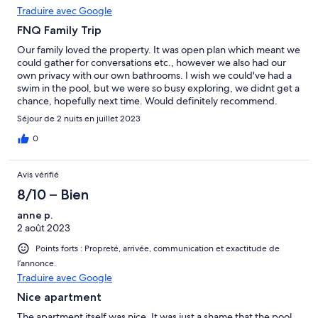
Traduire avec Google
FNQ Family Trip
Our family loved the property. It was open plan which meant we
could gather for conversations etc., however we also had our
own privacy with our own bathrooms. I wish we could've had a
swim in the pool, but we were so busy exploring, we didnt get a
chance, hopefully next time. Would definitely recommend.
Séjour de 2 nuits en juillet 2023
0
Avis vérifié
8/10 – Bien
anne p.
2 août 2023
Points forts : Propreté, arrivée, communication et exactitude de
l’annonce.
Traduire avec Google
Nice apartment
The apartment itself was nice. It was just a shame that the pool