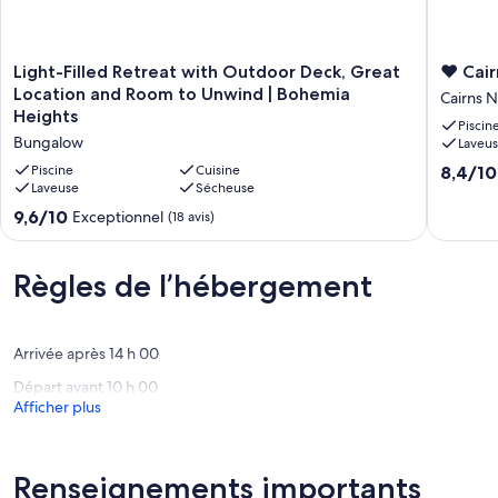
Light-
❤
Light-Filled Retreat with Outdoor Deck, Great
❤ Cair
Filled
Cairns
Location and Room to Unwind | Bohemia
Cairns N
Retreat
City
Heights
Piscin
with
-
Bungalow
Laveu
Outdoor
Walk
Deck,
to
8.4
Piscine
Cuisine
8,4/10
Great
Laveuse
Sécheuse
Town
sur
Location
❤!
10,
9.6
9,6/10
Exceptionnel
(18 avis)
and
Cairns
Très
sur
Room
North
bien,
10,
to
(20 avis)
Exceptionnel,
Règles de l’hébergement
Unwind
(18 avis)
|
Bohemia
Heights
Arrivée après 14 h 00
Bungalow
Départ avant 10 h 00
Afficher plus
Renseignements importants