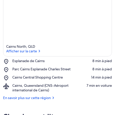
Cairns North, QLD
Afficher sur la carte
Place,
Esplanade de Cairns
‪8 min à pied‬
Esplanade
Afficher sur la carte
Place,
Parc Cairns Esplanade Charles Street
‪8 min à pied‬
de
Parc
Cairns
Place,
Cairns Central Shopping Centre
‪14 min à pied‬
Cairns
Cairns
Esplanade
Airport,
Cairns, Queensland (CNS-Aéroport
‪7 min en voiture‬
Central
Charles
Cairns,
international de Cairns)
Shopping
Street
Queensland
Centre
En savoir plus sur cette région
(CNS-
Aéroport
international
de