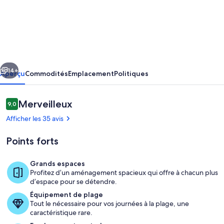
de
l’hébergement
Walk
to
Cairns
cédent
Suivant
City!
14+
Aperçu
Commodités
Emplacement
Politiques
-
Two
Avis
Merveilleux
9,0
9,0 sur 10 –
Bed,
Afficher les 35 avis
Two
Points forts
Bath,
Laundry,
Grands espaces
Pool
Profitez d’un aménagement spacieux qui offre à chacun plus
Piscine
d’espace pour se détendre.
Équipement de plage
Tout le nécessaire pour vos journées à la plage, une
caractéristique rare.