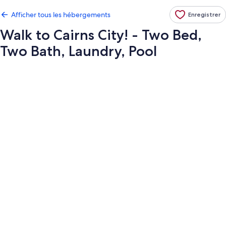
Afficher tous les hébergements
Enregistrer
Walk to Cairns City! - Two Bed,
Two Bath, Laundry, Pool
Galerie
de
photos