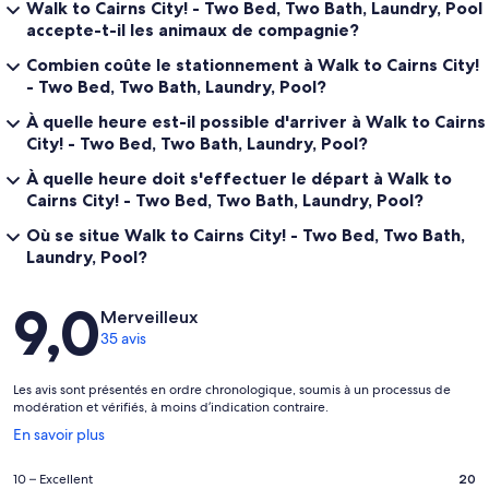
Walk to Cairns City! - Two Bed, Two Bath, Laundry, Pool
accepte-t-il les animaux de compagnie?
Combien coûte le stationnement à Walk to Cairns City!
- Two Bed, Two Bath, Laundry, Pool?
À quelle heure est-il possible d'arriver à Walk to Cairns
City! - Two Bed, Two Bath, Laundry, Pool?
À quelle heure doit s'effectuer le départ à Walk to
Cairns City! - Two Bed, Two Bath, Laundry, Pool?
Où se situe Walk to Cairns City! - Two Bed, Two Bath,
Laundry, Pool?
Avis
9,0
Merveilleux
35 avis
Les avis sont présentés en ordre chronologique, soumis à un processus de
modération et vérifiés, à moins d’indication contraire.
S’ouvre
En savoir plus
dans
une
Note
10 – Excellent
20