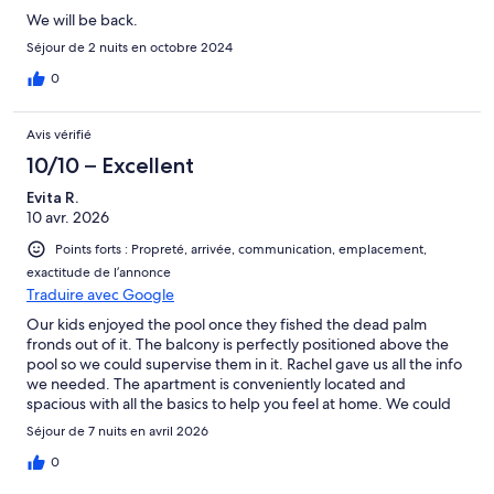
We will be back.
Séjour de 2 nuits en octobre 2024
0
Avis vérifié
10/10 – Excellent
Evita R.
10 avr. 2026
Points forts : Propreté, arrivée, communication, emplacement,
exactitude de l’annonce
Traduire avec Google
Our kids enjoyed the pool once they fished the dead palm
fronds out of it. The balcony is perfectly positioned above the
pool so we could supervise them in it. Rachel gave us all the info
we needed. The apartment is conveniently located and
spacious with all the basics to help you feel at home. We could
have stayed longer as our one week flew by!
Séjour de 7 nuits en avril 2026
0