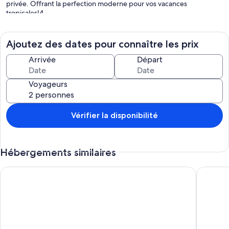
privée. Offrant la perfection moderne pour vos vacances
tropicales!4
Ajoutez des dates pour connaître les prix
Arrivée
Départ
Voyageurs
Vérifier la disponibilité
Hébergements similaires
Light-Filled Retreat with Outdoor Deck, Great Location and
❤ Cairns