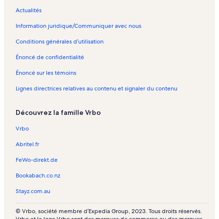
l
a
a
a
m
T
t
c
e
:
c
a
v
r
r
–
t
a
p
p
p
b
r
e
–
t
:
s
l
a
c
a
o
o
P
é
Actualités
n
a
a
a
l
e
-
M
a
l
i
n
a
c
p
p
r
s
Information juridique/Communiquer avec nous
t
g
g
g
a
m
A
o
u
i
:
e
c
n
a
r
r
o
d
e
e
e
n
b
g
n
x
e
l
n
e
c
n
i
i
p
e
Conditions générales d’utilisation
:
t
l
a
t
p
n
i
o
s
e
c
é
é
r
v
l
a
t
-
i
o
e
u
s
e
t
t
i
a
Énoncé de confidentialité
i
:
n
h
T
s
u
n
v
:
s
é
é
é
c
e
l
t
e
r
t
v
o
r
l
:
s
s
t
a
Énoncé sur les témoins
n
i
-
e
e
r
u
a
i
l
:
d
d
é
n
Lignes directrices relatives au contenu et signaler du contenu
o
e
:
d
m
s
a
v
n
e
i
l
e
e
s
c
u
n
l
e
b
d
n
r
t
n
e
i
v
v
d
e
v
o
i
s
l
e
t
a
l
o
n
e
a
a
e
s
Découvrez la famille Vrbo
r
u
e
-
a
s
l
n
a
u
o
n
c
c
v
a
v
n
M
n
k
a
t
p
v
u
o
a
a
a
:
Vrbo
n
r
o
o
t
i
p
l
a
r
v
u
n
n
c
l
t
a
u
n
a
a
g
a
r
v
c
c
a
i
Abritel.fr
l
n
v
t
:
–
g
p
e
n
a
r
e
e
n
e
a
t
r
s
l
M
e
a
t
n
a
s
s
c
n
FeWo-direkt.de
p
l
a
i
o
g
l
t
n
e
o
Bookabach.co.nz
a
a
n
:
e
n
e
a
l
t
:
:
s
u
g
p
t
l
n
t
p
a
l
l
l
v
Stayz.com.au
e
a
l
i
o
-
a
p
a
i
i
:
r
g
a
e
u
T
g
a
p
e
e
l
a
© Vrbo, société membre d’Expedia Group, 2023. Tous droits réservés.
e
p
n
v
r
e
g
a
n
n
i
n