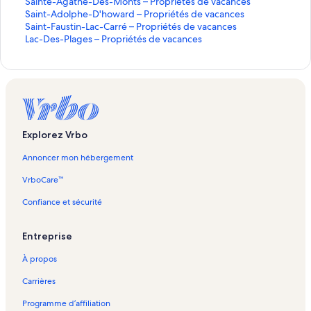
a
p
l
:
s
s
s
s
a
a
a
v
d
é
C
-
e
o
c
a
S
Sainte-Agathe-Des-Monts – Propriétés de vacances
n
p
i
l
:
e
o
o
i
n
c
a
e
s
ô
D
u
n
-
i
a
S
Saint-Adolphe-D'howard – Propriétés de vacances
t
a
e
i
:
l
t
n
n
s
c
a
c
v
d
m
o
f
c
S
n
i
a
S
Saint-Faustin-Lac-Carré – Propriétés de vacances
l
r
n
e
l
i
c
s
s
o
e
n
a
a
e
e
n
–
e
u
t
n
i
a
L
Lac-Des-Plages – Propriétés de vacances
e
t
o
n
i
e
o
d
n
s
c
n
c
v
–
a
P
p
p
-
t
n
i
a
s
e
u
o
e
n
t
e
:
s
e
e
c
a
a
P
t
r
t
é
S
e
t
n
c
a
m
v
u
n
o
t
v
l
n
s
e
n
c
r
–
o
i
r
a
-
-
t
-
n
e
r
v
o
u
a
i
i
:
m
a
s
c
a
o
P
p
o
i
u
A
A
-
D
i
n
a
r
u
v
g
l
e
l
o
v
a
e
n
p
r
r
n
e
v
g
d
F
e
m
t
n
a
v
r
e
l
n
i
n
e
v
s
c
r
o
i
u
e
a
o
a
s
a
s
t
n
r
a
s
e
o
e
t
c
e
a
e
i
p
é
–
r
u
t
l
u
-
Explorez Vrbo
u
l
t
a
n
u
n
a
p
c
u
s
é
r
t
P
–
r
h
p
s
P
x
:
a
l
n
t
:
:
v
o
g
i
p
b
a
t
i
é
r
P
–
e
h
t
l
Annoncer mon hébergement
l
p
a
t
l
l
l
r
u
n
s
i
o
v
é
é
s
o
r
P
-
e
i
a
–
i
a
p
l
a
i
i
a
v
e
c
s
r
e
s
t
d
p
o
r
D
-
n
g
VrboCare™
M
e
g
a
a
p
e
e
n
r
i
c
d
c
d
é
e
r
p
o
e
D
-
e
o
n
e
g
p
a
n
n
t
a
–
n
i
d
a
e
s
v
i
r
p
s
'
L
s
Confiance et sécurité
n
o
e
a
g
o
o
l
n
M
e
n
e
c
v
d
a
é
i
r
-
h
a
–
t
u
g
e
u
u
a
t
o
e
l
c
a
e
c
t
é
i
M
o
c
P
Entreprise
-
v
e
v
v
p
l
n
–
a
è
c
v
a
é
t
é
o
w
-
r
T
r
r
r
a
a
t
M
–
p
s
a
a
n
s
é
t
n
a
C
o
À propos
r
a
a
a
g
p
-
o
S
l
d
n
c
c
d
s
é
t
r
a
p
e
n
n
n
e
a
T
n
a
a
i
c
a
e
e
d
s
s
d
r
r
Carrières
m
t
t
t
g
r
t
i
g
r
e
n
s
v
e
d
–
–
r
i
b
l
l
l
e
e
-
n
e
e
s
c
a
v
e
P
P
é
é
Programme d’affiliation