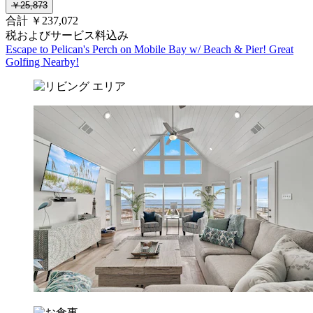
￥25,873
合計 ￥237,072
税およびサービス料込み
Escape to Pelican's Perch on Mobile Bay w/ Beach & Pier! Great
Golfing Nearby!