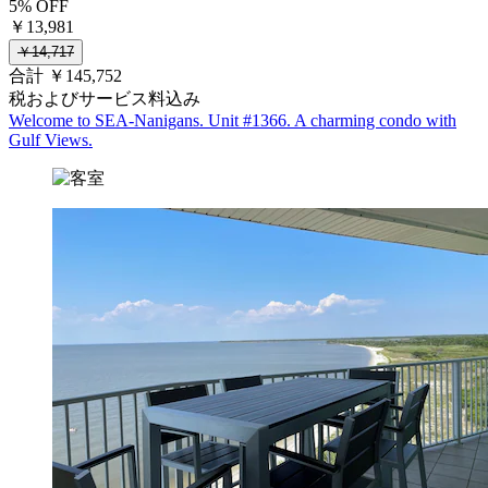
5% OFF
￥13,981
￥14,717
合計 ￥145,752
税およびサービス料込み
Welcome to SEA-Nanigans. Unit #1366. A charming condo with
Gulf Views.