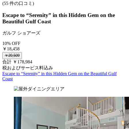
(55 件の口コミ)
Escape to “Serenity” in this Hidden Gem on the
Beautiful Gulf Coast
ガルフ ショアーズ
10% OFF
￥18,458
￥20,509
合計 ￥178,984
税およびサービス料込み
Escape to “Serenity” in this Hidden Gem on the Beautiful Gulf
Coast