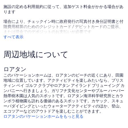
ク
口
の
セ
コ
施設の定める利用規約に従って、追加ゲスト料金がかかる場合があ
口
ス！
ミ
ります
コ
Roatan
ミ
場合により、チェックイン時に政府発行の写真付き身分証明書と付
随費用精算のためのクレジットカード / デビットカードのご提示、
または現金でのデポジットのお支払いが必要です
すべて表示
周辺地域について
ロアタン
このバケーションホームは、ロアタンのビーチの近くにあり、田園
地域に位置しています。アクティビティを楽しみたいなら、プリス
ティン ベイ ゴルフ クラブやロアタン アイランド ブリューイング カ
ンパニーへ行きましょう。ガリフナ文化センターやブルー ハーバー
熱帯樹木園は人気のスポットです。ロアタン海洋科学研究所とカラ
ンボラ植物園も訪れる価値のあるスポットです。カヤック、スキュ
ーバダイビングといったウォーターアクティビティのほか、登山、
エコツアーなどのアウトドアを楽しむことができます。
ロアタンのバケーションホームをもっと見る