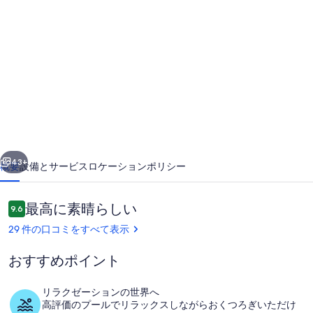
ヒ
ル
サ
イ
ド
パ
ラ
前へ
次へ
ダ
43+
概要
設備とサービス
ロケーション
ポリシー
イ
ス
口
最高に素晴らしい
9.6
10段階中9.6
コ
フ
29 件の口コミをすべて表示
ミ
ラ
おすすめポイント
イ
フ
リラクゼーションの世界へ
高評価のプールでリラックスしながらおくつろぎいただけ
プール