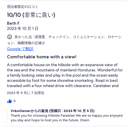
the island.
宿泊者限定の口コミ
10/10 (非常に良い)
Beth F.
2023 年 10 月 1 日
良かった点 : 清潔度、チェックイン、コミュニケーション、ロケーシ
ョン、掲載情報の正確さ
Google で翻訳
Comfortable home with a view!
A comfortable house on the hillside with an expansive view of
the sea and the mountains of mainland Honduras. Wonderful for
a family looking relax and play in the pool and the ocean easily
accessible by foot for some shoreline snorkeling. Road in best
traveled with a four wheel drive with clearance. Caretaker and
house manager both lovely, helpful and can share some really
2023 年 9 月に 7 泊滞在
great stories. If a more remote location is for you, this checks
that box. Exploring the east coast away from crowds allowed us
0
beaches nearly to ourselves. May want to pick up bulk of
VrboOwnerからの返信 (投稿日 : 2023 年 10 月 5 日)
groceries at the supermarket in Coxen Hole or French Harbor as
Thank you for choosing Hillside Paradise! We are so happy you enjoyed
it is more limited in the Calabash area for cooking in the well
you stay and hope to host you in the future. Sherri
equipped kitchen. Thanks again to Sherri who was quite
responsive in our communications!