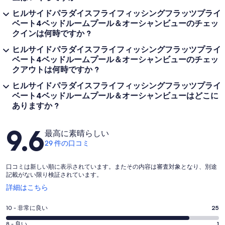
ヒルサイドパラダイスフライフィッシングフラッツプライ
ベート4ベッドルームプール＆オーシャンビューのチェッ
クインは何時ですか ?
ヒルサイドパラダイスフライフィッシングフラッツプライ
ベート4ベッドルームプール＆オーシャンビューのチェッ
クアウトは何時ですか ?
ヒルサイドパラダイスフライフィッシングフラッツプライ
ベート4ベッドルームプール＆オーシャンビューはどこに
ありますか ?
口
9.6
最高に素晴らしい
コ
29 件の口コミ
ミ
口コミは新しい順に表示されています。またその内容は審査対象となり、別途
記載がない限り検証されています。
新
詳細はこちら
し
い
評
10 - 非常に良い
25
ウ
価
ィ
評
8 - 良い
1