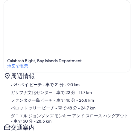
Calabash Bight, Bay Islands Department
地図で表示
周辺情報
地図
パヤ ベイ ビーチ
- 車で 21 分
- 9.0 km
ガリフナ文化センター
- 車で 22 分
- 11.7 km
ファンタジー島ビーチ
- 車で 46 分
- 26.8 km
パロット ツリー ビーチ
- 車で 48 分
- 24.7 km
ダニエル ジョンソンズ モンキー アンド スロース ハングアウト
- 車で 50 分
- 28.5 km
交通案内