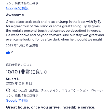
ョン、掲載情報の正確さ
Google で翻訳
Awesome
Great place to sit back and relax or Jump in the boat with Ty Ty
for a great tour of the island or some great fishing. Ty Ty gives
the rental a personal touch that cannot be described in words.
He went above and beyond to make sure our stay was great and
even came looking for us after dark when he thought we might
be lost going to La Sirina for supper. He is a great fishing guide
2023 年 1 月に 13 泊滞在
and put us on the fish and made my Granddaughters 16th
Birthday very special with some yellow tail and 2 big Wahoo and
0
we lost another 3 big Whoo that morning. Sherri was great from
the booking to the end and would book with her in a heart beat.
宿泊者限定の口コミ
Island car rental rented us a 4 door truck and you need a truck or
SUV for this rental as the roads just are not made for compact
10/10 (非常に良い)
cars. I am sending down Fishing tackle to Ty Ty as it is hard to
Stuart L.
find on the island and if you love to fish he is the guy.
2025 年 2 月 11 日
良かった点 : 清潔度、チェックイン、コミュニケーション、ロケーシ
ョン、掲載情報の正確さ
Google で翻訳
Great house, once you arrive. Incredible service.