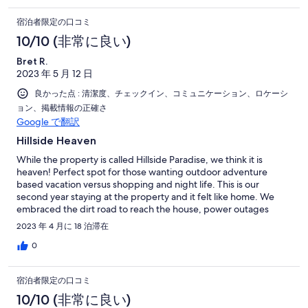
宿泊者限定の口コミ
10/10 (非常に良い)
Bret R.
2023 年 5 月 12 日
良かった点 : 清潔度、チェックイン、コミュニケーション、ロケーシ
ョン、掲載情報の正確さ
Google で翻訳
Hillside Heaven
While the property is called Hillside Paradise, we think it is
heaven! Perfect spot for those wanting outdoor adventure
based vacation versus shopping and night life. This is our
second year staying at the property and it felt like home. We
embraced the dirt road to reach the house, power outages
(electrical company issues), sand-flys, and smoke from mainland
2023 年 4 月に 18 泊滞在
because we loved snorkeling, deep-sea fishing, and fly-fishing.
TyTy was fantastic with his big smile taking us out on the center-
0
consol boat and share his knowledge of the area and
environment. We enjoyed the mangrove tour and
宿泊者限定の口コミ
dinners/drinks at Trico-Jonesville. Sherri and Brian are great
hosts with prompt and clear communications and they helped
10/10 (非常に良い)
coordinate last minute details. The home decorations are more