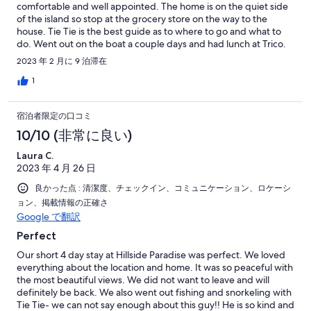
comfortable and well appointed. The home is on the quiet side
of the island so stop at the grocery store on the way to the
house. Tie Tie is the best guide as to where to go and what to
do. Went out on the boat a couple days and had lunch at Trico.
AMAZING! We would recommend this property to anyone.
2023 年 2 月に 9 泊滞在
Sherri is very responsive and a pleasure to deal with.
1
宿泊者限定の口コミ
10/10 (非常に良い)
Laura C.
2023 年 4 月 26 日
良かった点 : 清潔度、チェックイン、コミュニケーション、ロケーシ
ョン、掲載情報の正確さ
Google で翻訳
Perfect
Our short 4 day stay at Hillside Paradise was perfect. We loved
everything about the location and home. It was so peaceful with
the most beautiful views. We did not want to leave and will
definitely be back. We also went out fishing and snorkeling with
Tie Tie- we can not say enough about this guy!! He is so kind and