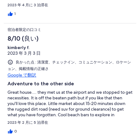
knows everything there is to know about the island, fishing and
2023 年 4 月に 3 泊滞在
snorkeling spots. Sherri and Brian were also great to work with.
Brian met us (I originally went to the wrong meet up spot:/) and
1
led us to the house, gave us a tour and made sure we had what
we needed before leaving. Thank you all for everything! We
宿泊者限定の口コミ
miss the dogs too!
8/10 (良い)
kimberly f.
2023 年 3 月 3 日
良かった点 : 清潔度、チェックイン、コミュニケーション、ロケーシ
ョン、掲載情報の正確さ
Google で翻訳
Adventure to the other side
Great house.... they met us at the airport and we stopped to get
necessities. It is off the beaten path but if you like that then
you'll love this place. Little market about 15-20 minutes down
the rugged dirt road (need suv for ground clearance) to get
what you have forgotten. Cool beach bars to explore in
neighboring towns if willing to drive. Had a local deliver us king
2023 年 2 月に 5 泊滞在
crabs, fish and conch to the house. Tie Tie the caretaker
brought us fresh tuna. We ate well and relaxed! Definitely
0
recommend for the ones that want to see it all and experience