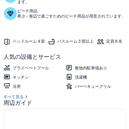
ィ
ます。
ッ
ビーチ用品
希少 - 海辺で過ごすためのビーチ用品が用意されています。
シ
ン
グ
ベッドルーム 4 室
バスルーム 3 室以上
定員 8 名
フ
ラ
人気の設備とサービス
ッ
プライベートプール
敷地内駐車場あり
ツ
キッチン
洗濯機
プ
冷房
バーベキューグリル
ラ
すべて見る
イ
周辺ガイド
ベ
ー