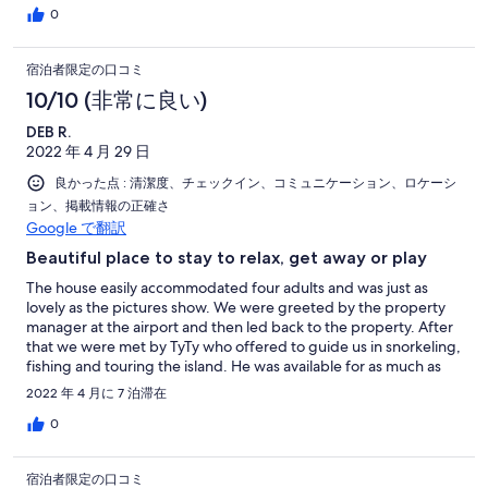
expensive and both the above listed are electric appliances. You
House was very comfortable. Kitchen well stocked. We kept the
0
are responsible for electric at this property like almost all the
house open as there was a nice breeze so we did not use much
other ones on the island as it is a huge expense for property
electricity.
owners. Please don’t miss out an an opportunity to stay here as it
宿泊者限定の口コミ
was the highlight of our trip. Thank you again to Sherri, Brian,
10/10 (非常に良い)
and Ty for making this one of our best family vacations ever!
DEB R.
2022 年 4 月 29 日
良かった点 : 清潔度、チェックイン、コミュニケーション、ロケーシ
ョン、掲載情報の正確さ
Google で翻訳
Beautiful place to stay to relax, get away or play
The house easily accommodated four adults and was just as
lovely as the pictures show. We were greeted by the property
manager at the airport and then led back to the property. After
that we were met by TyTy who offered to guide us in snorkeling,
fishing and touring the island. He was available for as much as
we wanted. The pool was another attraction to the property.
2022 年 4 月に 7 泊滞在
After a week, we wish we could have stayed longer. We
definitely will be coming back.
0
宿泊者限定の口コミ