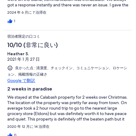
a trip.
got a response instantly and there was never an issue. I gave the
four stars for location only because we really struggled to get to
2024 年 6 月に 7 泊滞在
the location. We had a car that was not all-wheel-drive or 4 x 4
and getting up some of the hills we really struggled. The hills are
1
gravel and dirt and there are rods and some of it is really Sandy.
One time it took us six times to try and get up the hill. You have
宿泊者限定の口コミ
to really gun the car and be at 60 miles an hour just to start
going up the hill by the time you get to the top of the hill you’re
10/10 (非常に良い)
going about 19 miles an hour. The description on the property
Heather S.
does say you need a 4 x 4 and I highly suggest that you get that
2021 年 1 月 27 日
if you’re going to rent the property. The property was super
clean and it had absolutely everything that we needed or could
良かった点 : 清潔度、チェックイン、コミュニケーション、ロケーシ
imagine that we needed. It was well supplied. We really
ョン、掲載情報の正確さ
appreciate it so kudos to the owners. For people who have
Google で翻訳
never been to the island, the check in process is excellent. We
are building on the island and so we are there about four times a
2 weeks in paradise
year and very familiar with the island and the process. The
We stayed at the Calabash property for 2 weeks over Christmas.
property manager is very accommodating and easy to work
The location of the property was pretty far away from town. On
with. Definitely six stars to her! The accuracy of the listing is spot
average took a 2 hour round trip to go to the nearest large
on plus more. Highly recommend!
grocery store (Eldons) but was definitely worth it to have peace
and quiet. This property is definitely off the beaten path but it
was just what our family needed. From the time we landed
2020 年 12 月に 14 泊滞在
Sherri and Brian the property managers were absolutely
wonderful! They met us at the airport, took us to the grocery
0