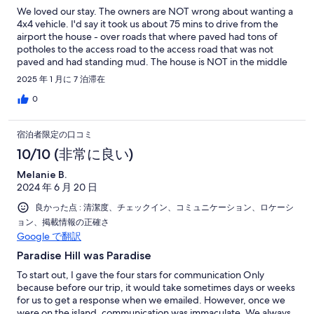
We loved our stay. The owners are NOT wrong about wanting a
4x4 vehicle. I'd say it took us about 75 mins to drive from the
airport the house - over roads that where paved had tons of
potholes to the access road to the access road that was not
paved and had standing mud. The house is NOT in the middle
of a neighborhood. No real close options for shopping. We only
2025 年 1 月に 7 泊滞在
ate one meal away from the house - on a trip with TyTy (more on
him later). The house was awesome. The private pool was a
0
highlight of our trip. We experienced some "local impacts" that
you should be aware of - none of which ruined any of the fun we
宿泊者限定の口コミ
had. The power went out for about 20 hours. The power
company was on it & the owners were in great communication
10/10 (非常に良い)
about timing. The internet at the house was not what you might
Melanie B.
be accustomed to in the US. But we were able to stream some
2024 年 6 月 20 日
TV providers in the evening and the wi-fi helped immensely
with getting basic text messages sent/received. The house
良かった点 : 清潔度、チェックイン、コミュニケーション、ロケーシ
does charge for electricity separately - due to the massive
ョン、掲載情報の正確さ
expense of it. We operated the a/c while we slept - the entire
Google で翻訳
night in 3 of 4 bedrooms. Our "surcharge" for electricity was
160. A fair price for being able to sleep in a/c comfort. TyTy was
Paradise Hill was Paradise
THE MAN. Cleaned the pool daily and took us out on his boat
To start out, I gave the four stars for communication Only
twice. Those were easily the highlights of our trip. He brought
because before our trip, it would take sometimes days or weeks
us fresh snapper once and hooked us up with fresh lobster
for us to get a response when we emailed. However, once we
another time. This place is worth it just for access to TyTy - book
were on the island, communication was immaculate. We always