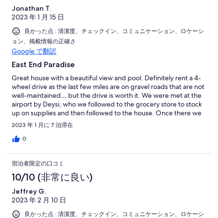
Jonathan T.
than we expected and reflect the love the owners have for their
2023 年 1 月 15 日
house. This is great place to get away from electronics (even
though there is WiFi and cell coverage) and enjoy the beauty of
良かった点 : 清潔度、チェックイン、コミュニケーション、ロケーシ
Roatan and the Caribbean.
ョン、掲載情報の正確さ
Google で翻訳
East End Paradise
Great house with a beautiful view and pool. Definitely rent a 4-
wheel drive as the last few miles are on gravel roads that are not
well-maintained… but the drive is worth it. We were met at the
airport by Deysi, who we followed to the grocery store to stock
up on supplies and then followed to the house. Once there we
were met by Ty Ty, who was a great asset. He gave us advice on
2023 年 1 月に 7 泊滞在
where to go and what to do on the east end of the island. We
took advantage of the “mangrove boat tour” and Ty Ty was a
0
fabulous guide (highly recommended). Check-in and out was a
breeze. Great water-pressure for showers, etc. and five-gallon
宿泊者限定の口コミ
jugs of drinking water provided (American stomachs can not
tolerate the local water). Several good restaurants within a 20-
10/10 (非常に良い)
30 minute drive. The house has its own dock and ocean access
Jeffrey G.
(about a 3-minute walk) and you can snorkel the reef (we saw
2023 年 2 月 10 日
lobsters and octopus and lots of various fish). We would come
back here in a heartbeat!
良かった点 : 清潔度、チェックイン、コミュニケーション、ロケーシ