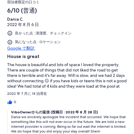
宿泊者限定の口コミ
6/10 (普通)
Dania C.
2022 年 8 月 6 日
良かった点 : 清潔度、チェックイン
気になった点 : ロケーション
Google で翻訳
House is great
The house is beautiful and lots of space I loved the property.
There are couple of things that did not liked the road to get
there is terrible and it's far away. Wifi is slow, and we had 2 days
without connecting 😑 if you have kids or teens this is not a good
idea! We had total of 4 kids and they were load at the pool at
6pm, and one of the neighbors showed up complaining about it
2022 年 7 月に 14 泊滞在
and he was not nice at all!. Electricity is a separate cost, and it is
super expensive.
0
VrboOwnerからの返信 (投稿日 : 2022 年 8 月 28 日)
Dania we sincerely apologize the incident that occurred. We hope that
something like this will not ever occur in the future. We are told a new
internet provider is coming. Being so far out east the internet is limited.
We do hope that you did enjoy your stay overall! Sherri