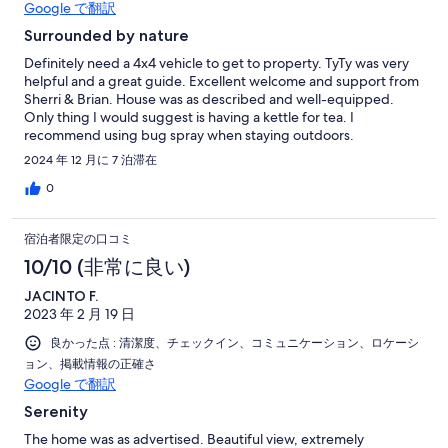
Google で翻訳
Surrounded by nature
Definitely need a 4x4 vehicle to get to property. TyTy was very
helpful and a great guide. Excellent welcome and support from
Sherri & Brian. House was as described and well-equipped.
Only thing I would suggest is having a kettle for tea. I
recommend using bug spray when staying outdoors.
2024 年 12 月に 7 泊滞在
0
宿泊者限定の口コミ
10/10 (非常に良い)
JACINTO F.
2023 年 2 月 19 日
良かった点 : 清潔度、チェックイン、コミュニケーション、ロケーシ
ョン、掲載情報の正確さ
Google で翻訳
Serenity
The home was as advertised. Beautiful view, extremely