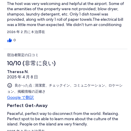
The host was very welcoming and helpful at the airport. Some of
不
the amenities of the property were not provided; blow dryer,
満
shampoo, laundry detergent, etc. Only 1 dish towel was
provided, along with only 1 roll of paper towels.The electrical bill
was a little more than expected. We didn’t turn air conditioning
on, but found one of the upstairs bedroom had an air
2026 年 2 月に 8 泊滞在
conditioner running. Bugs were prevalent even though we
cleaned constantly. On a bright note, Ty-Ty was always available
0
and extremely helpful. We loved hearing his stories about the
island.
宿泊者限定の口コミ
10/10 (非常に良い)
Theresa N.
2025 年 4 月 8 日
良かった点 : 清潔度、チェックイン、コミュニケーション、ロケーシ
ョン、掲載情報の正確さ
Google で翻訳
Perfect Get-Away
Peaceful, perfect way to disconnect from the world. Relaxing.
Perfect spot to be able to learn more about the culture of the
island. People on the island are very friendly.