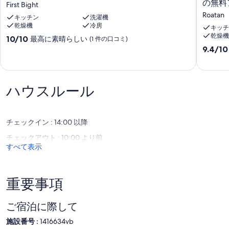
Johanna,
ー
付）
の無料
First Bight
2
チ
Wi-Fi
Roatan
キッチン
洗濯機
Bedroom
ク
Netflix付きテレビ
乾燥機
冷房
First
ラ
キッチ
洗濯機と乾燥機
乾燥機
Bight
ブ
あなたが必要とするかもしれないものは何でも手助けするために現
10
10/10
最高に素晴らしい
(1 件の口コミ)
ロ
場で管理人。
段
10
9.4/10
ア
階
段
タ
私たちの基本料金は2人のための150ドル/泊です。
中
階
ン
追加人数は1人あたり25ドルで、8人までです。
10.0、
中
で
****電気は追加です****
最
9.4、
ハウスルール
の
高
最
プ
に
高
ラ
素
に
イ
晴
素
チェックイン : 14:00 以降
ベ
ら
晴
チェックアウト : 10:00 より前
ー
し
ら
すべて表示
ト
い、
し
ビ
(1
い、
ー
件
(3
チ
の
件
重要事項
へ
口
の
の
コ
口
無
ミ)
コ
ご宿泊に際して
料
件
ミ)
施設番号 :
1416634vb
ア
の
件