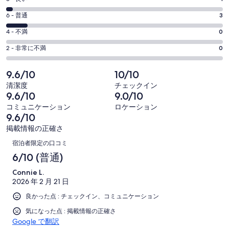
10
ン
価
評
-
6 - 普通
3
ド
8
ウ
29
価
評
-
4 - 不満
0
で
件
6
29
価
開
評
の
-
2 - 非常に不満
0
く
件
4
29
価
口
の
-
件
2
コ
9.6/10
10/10
29
口
の
-
ミ
清潔度
チェックイン
件
コ
29
口
中
9.6/10
9.0/10
の
ミ
件
コ
25
コミュニケーション
ロケーション
口
中
の
ミ
件
9.6/10
コ
1
口
中
が
掲載情報の正確さ
ミ
件
コ
3
口
非
中
が
宿泊者限定の口コミ
ミ
件
常
0
コ
良
6/10 (普通)
中
が
に
件
い
0
ミ
普
良
Connie L.
が
件
2026 年 2 月 21 日
通
い
不
が
良かった点 : チェックイン、コミュニケーション
満
非
気になった点 : 掲載情報の正確さ
常
Google で翻訳
に