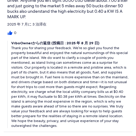
driver. Anytime you left sight 50.00 USD diesel about 7.00 a liter
and just going to the market 5 miles away 50 bucks dinner 50
bucks also understand the high electricity but 0.40 a KW IS A
MARK UP.
2025 年 7 月に 3 泊滞在
0
VrboOwnerからの返信 (投稿日 : 2025 年 8 月 29 日)
Thank you for sharing your feedback. We’re so glad you found the
property beautiful and enjoyed the natural surroundings of this special
part of the island. We do want to clarify a couple of points you
mentioned, as island living can sometimes come as a surprise for
visitors. Our property is located in a remote and pristine area, which is
part of its charm, but it also means that all goods, fuel, and supplies
must be brought in. Fuel here is more expensive than on the mainland,
and drivers charge based on both distance and time—it is not unusual
for short trips to cost more than guests might expect. Regarding
electricity, we charge what the local utility company bills us at $0.40
per kWh, it may fluctuate to $0.38 per kWh at times. Electricity on the
island is among the most expensive in the region, which is why we
make guests aware ahead of time so there are no surprises. We truly
value your feedback and are always looking for ways to help guests
better prepare for the realities of staying in a remote island location.
We hope the beauty, privacy, and unique experience of your stay
outweighed the challenges.