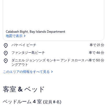
ト
4
ベ
ッ
ド
Calabash Bight, Bay Islands Department
地図で表示
ル
Place,
パヤ ベイ ビーチ
‪車で 21 分‬
ー
パ
地図で表示
Place,
ファンタジー島ビーチ
‪車で 46 分‬
ム
ヤ
フ
ベ
Place,
ダニエル ジョンソンズ モンキー アンド スロース ハ
‪車で 50 分‬
プ
ァ
イ
ダ
ングアウト
ン
ビ
ー
ニ
タ
ー
このエリアの情報をすべて見る
エ
ジ
チ
ル
ル
ー
ジ
島
＆
ョ
ビ
客室 & ベッド
ン
ー
オ
ソ
チ
ン
ー
ベッドルーム 4 室
(定員 8 名)
ズ