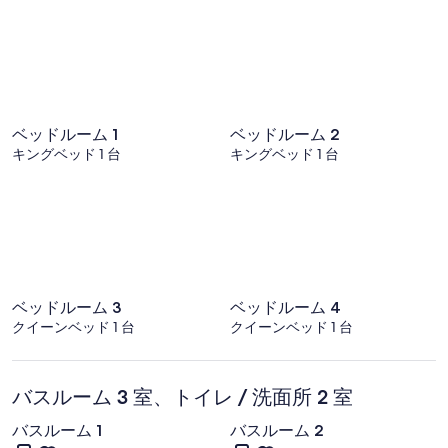
シ
モ
ン
ャ
キ
ー
ン
ア
ン
ビ
ド
ュ
ス
ベッドルーム 1
ベッドルーム 2
ロ
キングベッド 1 台
キングベッド 1 台
ー
ー
ス
の
ハ
ン
写
グ
ア
真
ウ
ギ
ト
ベッドルーム 3
ベッドルーム 4
ャ
クイーンベッド 1 台
クイーンベッド 1 台
ラ
リ
バスルーム 3 室、トイレ / 洗面所 2 室
ー
バスルーム 1
バスルーム 2