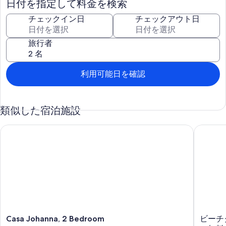
日付を指定して料金を検索
船は私たちの船長に乗る。
そしてもちろんプールタイム。
チェックイン日
チェックアウト日
近所の外で私たちのお気に入りの活動は次のとおりです。
旅行者
白い砂浜とターコイズブルーの水を楽しむためにノースサイドの公
共ビーチを訪れます。
ダニエルジョンソンのナマケモノとモンキーサンクチュアリ
車やボートでアクセス可能な地元のバーやレストラン
利用可能日を確認
近くのダイブリゾートからのダイビングツアー
水上タクシーとマングローブツアー
お気に入りの地元ガイドによる釣りの日帰り旅行
類似した宿泊施設
ウェストエンドやウェストベイを訪れ、観光シーンを味わってみま
せんか。
ジップラインツアー
Casa Johanna, 2 Bedroom
ビーチク
カタマランツアー
ハウスは含まれています：
キングサイズベッドとそれに接続されたマスターバス2台があるエ
アコン完備のマスターベッドルーム
クイーンサイズベッド2台
設備の整ったキッチンに新しい冷蔵庫とコンロ/オーブン
屋外ガスグリル
アッパーデッキを囲む
Casa
ビ
大規模なプールとプールデッキ（屋外シャワーとプールハーフバス
Casa Johanna, 2 Bedroom
ビーチ