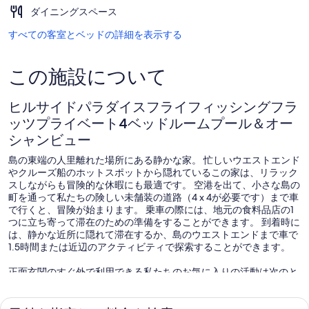
ダイニングスペース
すべての客室とベッドの詳細を表示する
この施設について
ヒルサイドパラダイスフライフィッシングフラ
ッツプライベート4ベッドルームプール＆オー
シャンビュー
島の東端の人里離れた場所にある静かな家。 忙しいウエストエンド
やクルーズ船のホットスポットから隠れているこの家は、リラック
スしながらも冒険的な休暇にも最適です。 空港を出て、小さな島の
町を通って私たちの険しい未舗装の道路（4 x 4が必要です）まで車
で行くと、冒険が始まります。 乗車の際には、地元の食料品店の1
つに立ち寄って滞在のための準備をすることができます。 到着時に
は、静かな近所に隠れて滞在するか、島のウエストエンドまで車で
1.5時間または近辺のアクティビティで探索することができます。
正面玄関のすぐ外で利用できる私たちのお気に入りの活動は次のと
おりです。
息をのむようなサンゴと魚を前にシュノーケリング。
アパートに沿ってフライフィッシング。