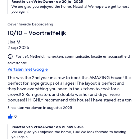
Reactie van VrboOwner op 20 jul 2025
We are glad you enjoyed the home, Natasha! We hope we get to host
you again!
Geverifieerde beoordeling
10/10 – Voortreffelijk
Lisa M.
2 sep 2025
Positief: Netheid, inchecken, communicatie, locatie en accuraatheid
advertentie
Vertalen met Google
This was the 2nd year in a row to book this AMAZING house! It is
perfect for large groups of all ages! The layout is perfect and
they have everything you need in the kitchen to cook for a
crowd! 2 Refrigerators and double washer and dryer were
bonuses! I HIGHLY recommend this house! I have stayed at a ton
of houses over the years and this is, hands down, THE BEST
3 nachten verbleven in augustus 2025
ONE YET!!
0
Reactie van VrboOwner op 21 nov 2025
We are glad you enjoyed the home, Lisa! We look forward to hosting
you again!