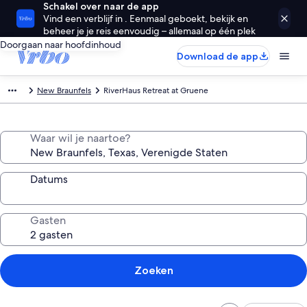
Schakel over naar de app
Vind een verblijf in . Eenmaal geboekt, bekijk en
beheer je je reis eenvoudig – allemaal op één plek
Doorgaan naar hoofdinhoud
Download de app
New Braunfels
RiverHaus Retreat at Gruene
Waar wil je naartoe?
Datums
Gasten
Zoeken