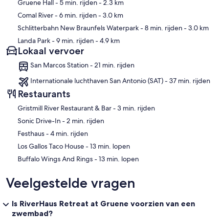
Gruene Hall
- 5 min. rijden
- 2.3 km
Comal River
- 6 min. rijden
- 3.0 km
In the side yard you'll enjoy an In-ground **heated pool with spa
Schlitterbahn New Braunfels Waterpark
- 8 min. rijden
- 3.0 km
and spacious flagstone veranda for outdoor dining. A full bathroom
Landa Park
- 9 min. rijden
- 4.9 km
with walk-in shower can be found in the PoolHaus. Outdoor seating
Lokaal vervoer
and sun loungers surround the pool.
San Marcos Station - 21 min. rijden
Internationale luchthaven San Antonio (SAT) - 37 min. rijden
In the lower yard at the river's edge, you'll find comfortable seating
Restaurants
and a large wood burning fire-pit - take your coolers and towels and
enjoy a dip in the river. Look out over the River from the top of the
‪Gristmill River Restaurant & Bar - ‬3 min. rijden
massive stone retaining wall. River access steps take you directly to
‪Sonic Drive-In - ‬2 min. rijden
the water's edge - swim, fish, kayak, paddle board, or tube directly
off the back of the property.
‪Festhaus - ‬4 min. rijden
‪Los Gallos Taco House - ‬13 min. lopen
‪Buffalo Wings And Rings - ‬13 min. lopen
There is paved parking available on the property for 10 to 14 cars
depending upon their size and the parking configuration.
Veelgestelde vragen
Is RiverHaus Retreat at Gruene voorzien van een
Special Events Allowed - Perfect for family reunions,
zwembad?
bachelor/bachelorette parties, wedding parties / receptions,