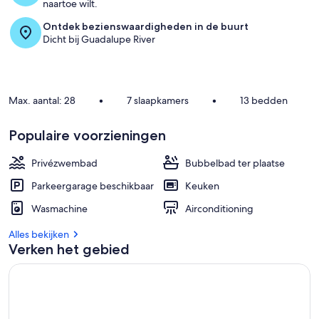
e
naartoe wilt.
Ontdek bezienswaardigheden in de buurt
g
Dicht bij Guadalupe River
a
s
t
e
n
Max. aantal: 28
•
7 slaapkamers
•
13 bedden
b
e
o
Populaire voorzieningen
o
r
Privézwembad
Bubbelbad ter plaatse
d
e
Parkeergarage beschikbaar
Keuken
l
i
Wasmachine
Airconditioning
n
g
Alles bekijken
e
Verken het gebied
n
i
n