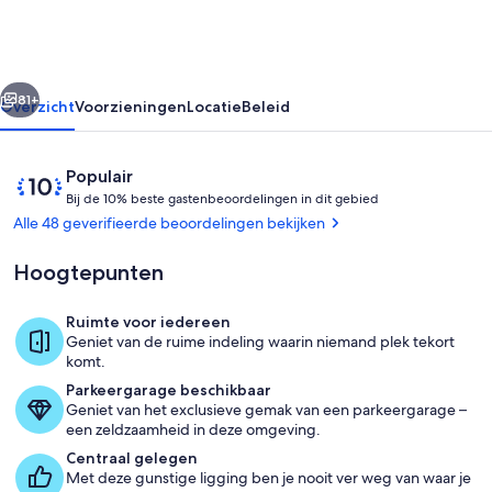
Gruene
rige
Volgende
81+
Overzicht
Voorzieningen
Locatie
Beleid
Beoordelingen
10
Populair
B
van
Bij de 10% beste gastenbeoordelingen in dit gebied
i
10,
Alle 48 geverifieerde beoordelingen bekijken
j
Populair
onder
Hoogtepunten
d
gasten
e
Ruimte voor iedereen
1
Privékeuken
Geniet van de ruime indeling waarin niemand plek tekort
0
komt.
%
Parkeergarage beschikbaar
Geniet van het exclusieve gemak van een parkeergarage –
b
een zeldzaamheid in deze omgeving.
e
s
Centraal gelegen
t
Met deze gunstige ligging ben je nooit ver weg van waar je