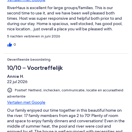
Gruene, 35 miles to the Alamo // San Antonio, 47 miles to the Texas
Capital // Austin.
RiverHaus is excellent for large groups/families. This is our
second time to use it, and we have been well pleased both
times. Host was super responsive and helpful both prior to and
during our stay. Home is spacious, well stocked, has good pool,
Getting Around:
nice location...just overall a place you will be pleased with.
5 nachten verbleven in juni 2026
A short car or golf cart ride to downtown New Braunfels or
downtown Gruene. Grocery stores, and restaurants are nearby.
0
Geverifieerde beoordeling
Other Things to Note:
10/10 – Voortreffelijk
o For guests who book on Airbnb - Max occupancy for this property
Annie H.
is more than 16 guests. If you will have more than 16 guests please
22 jul 2026
message us as we will need to adjust the number for your booking.
Positief: Netheid, inchecken, communicatie, locatie en accuraatheid
There is an additional guest fee of $25 per night per guest over the
base occupancy of 14 (2 per bedroom).
advertentie
Vertalen met Google
o The booking guest must be at least 25 years old.
Our family enjoyed our time together in this beautiful home on
the river. 17 family members from age 2 to 70! Plenty of room
o Parties / events allowed - must be approved prior to booking and
and space to enjoy family dinners and conversations! Even in the
will incur an additional fee. Please message us.
middle of summer heat, the pool and river were cool and
enjoyed by all. The house is well equipped with necessities and