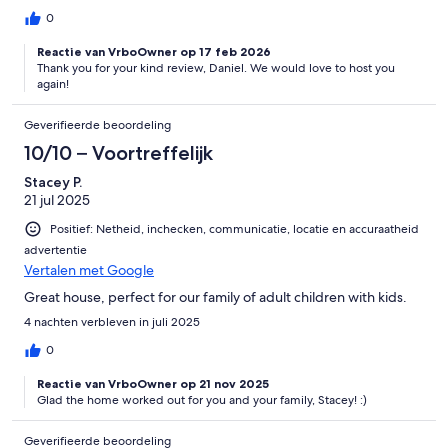
kitchen is a great place to gather and had everything that we
needed. Parking was ample and the location was very nearby
0
lots of great restaurants and attractions.
Reactie van VrboOwner op 17 feb 2026
Thank you for your kind review, Daniel. We would love to host you
again!
Geverifieerde beoordeling
10/10 – Voortreffelijk
Stacey P.
21 jul 2025
Positief: Netheid, inchecken, communicatie, locatie en accuraatheid
advertentie
Vertalen met Google
Great house, perfect for our family of adult children with kids.
4 nachten verbleven in juli 2025
0
Reactie van VrboOwner op 21 nov 2025
Glad the home worked out for you and your family, Stacey! :)
Geverifieerde beoordeling