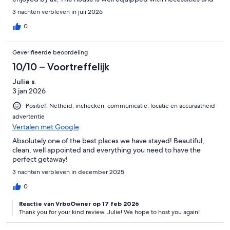
o Refunds for guests who booked through HomeAway / VRBO or
fully stocked kitchen. Any questions, the host was a quick
our direct website will be processed minus any credit card fees as
3 nachten verbleven in juli 2026
text/call away. We are looking forward to coming back next
they are not refunded to the host
summer!
0
Geverifieerde beoordeling
Interaction with Guests:
10/10 – Voortreffelijk
This property is managed by RiverCity Hosting. We are only a text or
Julie s.
phone call away to help make your stay superb.
3 jan 2026
Positief: Netheid, inchecken, communicatie, locatie en accuraatheid
advertentie
Vertalen met Google
Absolutely one of the best places we have stayed! Beautiful,
clean, well appointed and everything you need to have the
perfect getaway!
3 nachten verbleven in december 2025
0
Reactie van VrboOwner op 17 feb 2026
Thank you for your kind review, Julie! We hope to host you again!