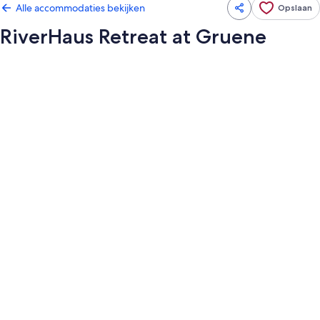
Alle accommodaties bekijken
Opslaan
RiverHaus Retreat at Gruene
Fotogalerie
voor
RiverHaus
Retreat
at