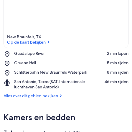
d
i
t
g
e
b
New Braunfels, TX
i
Op de kaart bekijken
e
d
Place,
Guadalupe River
‪2 min lopen‬
Guadalupe
Op de kaart bekijken
Place,
Gruene Hall
‪5 min rijden‬
River
Gruene
Place,
Schlitterbahn New Braunfels Waterpark
‪8 min rijden‬
Hall
Schlitterbahn
Airport,
San Antonio, Texas (SAT-Internationale
‪46 min rijden‬
New
San
luchthaven San Antonio)
Braunfels
Antonio,
Waterpark
Alles over dit gebied bekijken
Texas
(SAT-
Internationale
luchthaven
Kamers en bedden
San
Antonio)