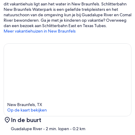
dit vakantiehuis ligt aan het water in New Braunfels. Schlitterbahn
En suite bathroom with walk-in corner shower.
New Braunfels Waterpark is een geliefde trekpleisters en het
natuurschoon van de omgeving kun je bij Guadalupe River en Comal
River bewonderen. Ga je met je kinderen op vakantie? Overweeg
dan een bezoek aan Schlitterbahn East en Texas Tubes.
The 3rd bedroom - known as the Casita bedroom - is privately
Meer vakantiehuizen in New Braunfels
accessed from the front courtyard. This bedroom has a king size
bed and an alcove with Twin bunk bed and full En suite bathroom
with walk-in shower.
Bedrooms 4, 5, and 6 can be found off of the rear hallway that leads
to the infinity edge pool. Each of these rooms have king size bed
and Luxury Coddle me sofa that converts to full size Queen bed can
accommodate 4 guests. Bedroom 4 has an En suite full bathroom
with tub/shower while bedrooms 5 and 6 have full En suite
bathrooms with walk-in shower.
New Braunfels, TX
Op de kaart bekijken
The Bunk room 7 has two custom built Twin XL bunkbeds. These
bunkbeds have extra headroom to easily accommodate adult
In de buurt
guests. The bunk room has access to the hall powder bath or the
Kaart
Guadalupe River
- 2 min. lopen
- 0.2 km
PoolHaus full bathroom with skylights and walk-in shower.