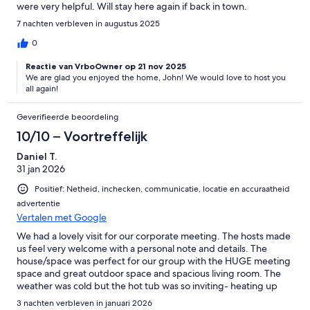
were very helpful. Will stay here again if back in town.
7 nachten verbleven in augustus 2025
0
Reactie van VrboOwner op 21 nov 2025
We are glad you enjoyed the home, John! We would love to host you
all again!
Geverifieerde beoordeling
10/10 – Voortreffelijk
Daniel T.
31 jan 2026
Positief: Netheid, inchecken, communicatie, locatie en accuraatheid
advertentie
Vertalen met Google
We had a lovely visit for our corporate meeting. The hosts made
us feel very welcome with a personal note and details. The
house/space was perfect for our group with the HUGE meeting
space and great outdoor space and spacious living room. The
weather was cold but the hot tub was so inviting- heating up
very quickly from the app any time we needed it. The spacious
3 nachten verbleven in januari 2026