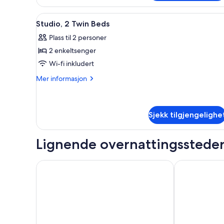
–
standard
Åpne
Rom
5
Studio, 2 Twin Beds
alle
Plass til 2 personer
bildene
2 enkeltsenger
av
Studio,
Wi-fi inkludert
2
Mer
Mer informasjon
Twin
informasjon
om
Beds
Studio,
2
Sjekk tilgjengelighe
Twin
Beds
Lignende overnattingsstede
La Chambonnière - Ardèche character house
Provencal hou