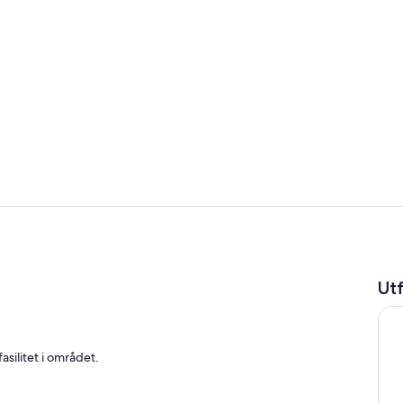
Rom
Sitteområde 
Ut
asilitet i området.