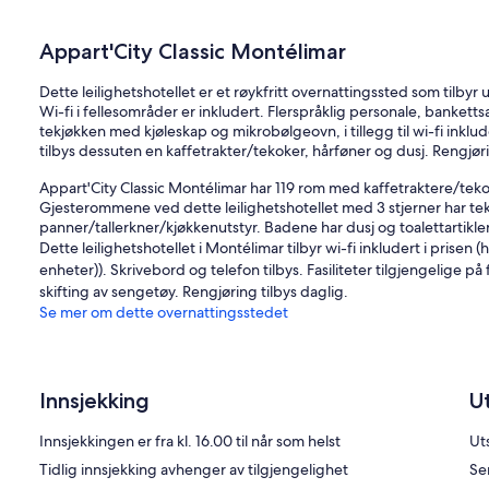
Appart'City Classic Montélimar
Dette leilighetshotellet er et røykfritt overnattingssted som tilbyr
Wi-fi i fellesområder er inkludert. Flerspråklig personale, banketts
tekjøkken med kjøleskap og mikrobølgeovn, i tillegg til wi-fi inklu
tilbys dessuten en kaffetrakter/tekoker, hårføner og dusj. Rengjøri
Appart'City Classic Montélimar har 119 rom med kaffetraktere/teko
Gjesterommene ved dette leilighetshotellet med 3 stjerner har t
panner/tallerkner/kjøkkenutstyr. Badene har dusj og toalettartikler
Dette leilighetshotellet i Montélimar tilbyr wi-fi inkludert i prisen 
enheter)). Skrivebord og telefon tilbys. Fasiliteter tilgjengelige på
skifting av sengetøy. Rengjøring tilbys daglig.
Se mer om dette overnattingsstedet
Innsjekking
U
Innsjekkingen er fra kl. 16.00 til når som helst
Uts
Tidlig innsjekking avhenger av tilgjengelighet
Se