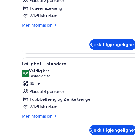
Studio,
Plass til 2 personer
1
1 queensize-seng
queensize-
Wi-fi inkludert
seng
Mer
Mer informasjon
informasjon
om
Studio,
Sjekk tilgjengelighe
1
queensize-
seng
Åpne
Rom
6
Leilighet – standard
alle
Veldig bra
bildene
8,0
8,0 av 10
(1
1 anmeldelse
av
anmeldelse)
35 m²
Leilighet
Plass til 4 personer
–
1 dobbeltseng og 2 enkeltsenger
standard
Wi-fi inkludert
Mer
Mer informasjon
informasjon
om
Sjekk tilgjengelighe
Leilighet