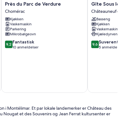
Près
Gîte
Près du Parc de Verdure
Gîte Sous les Arbres
du
Sous
Chomérac
Châteauneuf-du-Rhône
Parc
les
Kjøkken
Basseng
de
Arbres
Vaskemaskin
Kjøkken
Verdure
Châteauneuf-
Parkering
Vaskemaskin
Chomérac
du-
Mikrobølgeovn
Kjæledyrvennlig
Rhône
9.2
9.6
Fantastisk
Suverent
9,2
9,6
av
av
10 anmeldelser
5 anmeldelser
10,
10,
Fantastisk,
Suverent,
10
5
anmeldelser
anmeldelser
inkludert 
jon i Montélimar. Et par lokale landemerker er Château des
 Nougat et des Souvenirs og Jean Ferrat kultursenter er