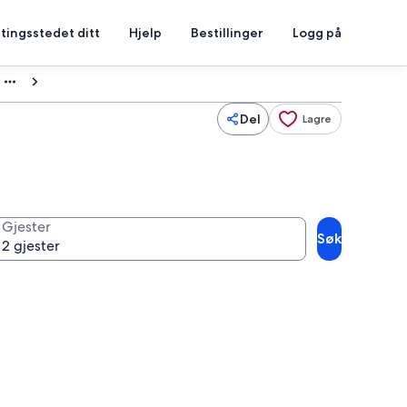
tingsstedet ditt
Hjelp
Bestillinger
Logg på
Del
Lagre
Gjester
Søk