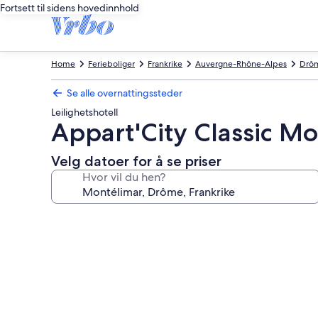
Fortsett til sidens hovedinnhold
Home
Ferieboliger
Frankrike
Auvergne-Rhône-Alpes
Drô
Se alle overnattingssteder
Leilighetshotell
Appart'City Classic M
Velg datoer for å se priser
Hvor vil du hen?
Bildegalleri
av
Appart'City
Classic
Montélimar