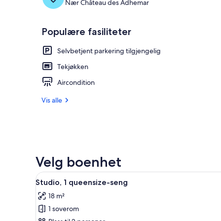
Nær Château des Adhemar
Populære fasiliteter
Selvbetjent parkering tilgjengelig
Tekjøkken
Aircondition
Vis alle
Velg boenhet
Åpne
Rom
5
Studio, 1 queensize-seng
alle
18 m²
bildene
1 soverom
av