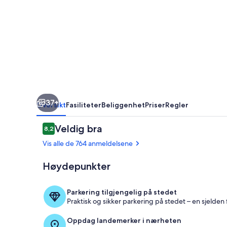
37+
Oversikt
Fasiliteter
Beliggenhet
Priser
Regler
Anmeldelser
Veldig bra
8,2
8,2 av 10 –
Vis alle de 764 anmeldelsene
Høydepunkter
Frokostbuffé
Parkering tilgjengelig på stedet
Praktisk og sikker parkering på stedet – en sjelden f
Oppdag landemerker i nærheten