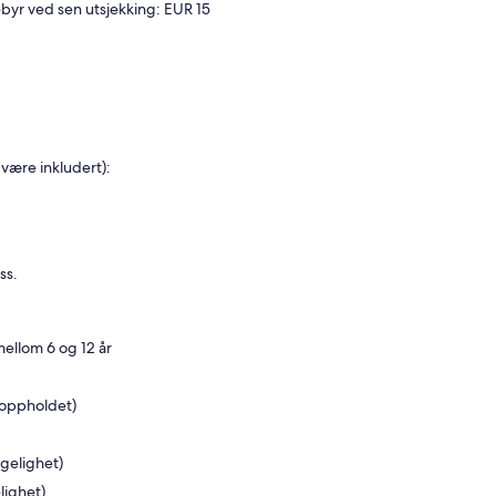
byr ved sen utsjekking: EUR 15
være inkludert):
ss.
mellom 6 og 12 år
 oppholdet)
ngelighet)
lighet)