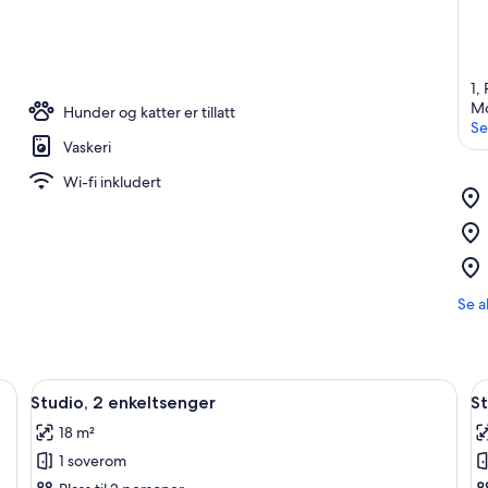
1,
Mo
Hunder og katter er tillatt
Se
Vaskeri
Wi-fi inkludert
Se a
Åpne
Rom
Å
5
Studio, 2 enkeltsenger
St
alle
al
18 m²
bildene
b
1 soverom
av
a