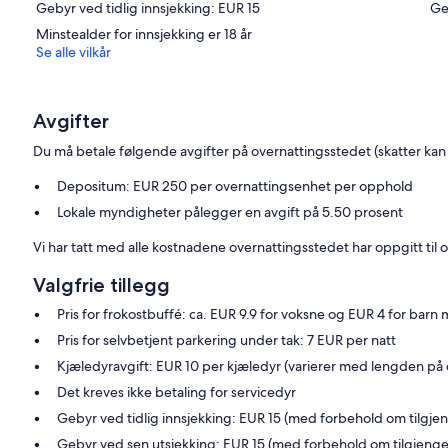
Gebyr ved tidlig innsjekking: EUR 15
Ge
Minstealder for innsjekking er 18 år
Se alle vilkår
Avgifter
Du må betale følgende avgifter på overnattingsstedet (skatter kan 
Depositum: EUR 250 per overnattingsenhet per opphold
Lokale myndigheter pålegger en avgift på 5.50 prosent
Vi har tatt med alle kostnadene overnattingsstedet har oppgitt til o
Valgfrie tillegg
Pris for frokostbuffé: ca. EUR 9.9 for voksne og EUR 4 for barn 
Pris for selvbetjent parkering under tak: 7 EUR per natt
Kjæledyravgift: EUR 10 per kjæledyr (varierer med lengden på
Det kreves ikke betaling for servicedyr
Gebyr ved tidlig innsjekking: EUR 15 (med forbehold om tilgje
Gebyr ved sen utsjekking: EUR 15 (med forbehold om tilgjenge