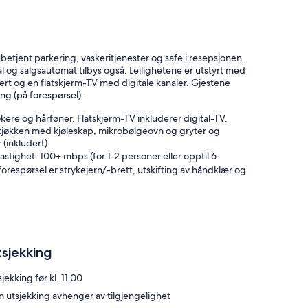
 ubetjent parkering, vaskeritjenester og safe i resepsjonen.
al og salgsautomat tilbys også. Leilighetene er utstyrt med
dert og en flatskjerm-TV med digitale kanaler. Gjestene
ng (på forespørsel).
kere og hårføner. Flatskjerm-TV inkluderer digital-TV.
ekjøkken med kjøleskap, mikrobølgeovn og gryter og
 (inkludert).
(hastighet: 100+ mbps (for 1-2 personer eller opptil 6
 forespørsel er strykejern/-brett, utskifting av håndklær og
tsjekking
jekking før kl. 11.00
n utsjekking avhenger av tilgjengelighet