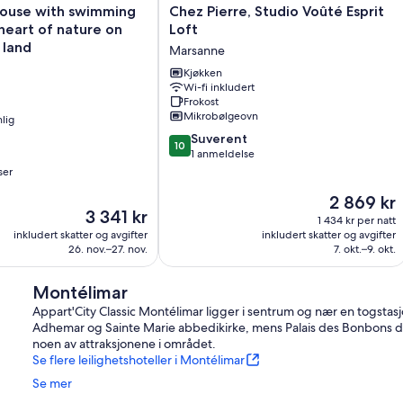
Chez
house with swimming
Chez Pierre, Studio Voûté Esprit
Pierre,
 heart of nature on
Loft
Studio
land
Marsanne
Voûté
Esprit
Kjøkken
Wi-fi inkludert
Loft
Frokost
Marsanne
Mikrobølgeovn
lig
10.0
Suverent
10
av
1 anmeldelse
10,
ser
Suverent,
Prisen
2 869 kr
1
Prisen
3 341 kr
er
anmeldelse
1 434 kr per natt
er
2 869 kr
inkludert skatter og avgifter
inkludert skatter og avgifter
3 341 kr
26. nov.–27. nov.
7. okt.–9. okt.
Montélimar
Appart'City Classic Montélimar ligger i sentrum og nær en togstas
Adhemar og Sainte Marie abbedikirke, mens Palais des Bonbons du
noen av attraksjonene i området.
Se flere leilighetshoteller i Montélimar
Se mer