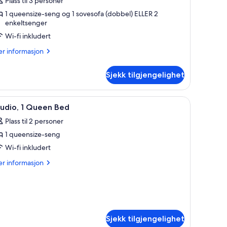
tudiosuite
Plass til 3 personer
1 queensize-seng og 1 sovesofa (dobbel) ELLER 2
enkeltsenger
Wi-fi inkludert
er
r informasjon
formasjon
m
Sjekk tilgjengelighet
udiosuite
pne
Rom
7
tudio, 1 Queen Bed
le
Plass til 2 personer
ildene
1 queensize-seng
v
tudio,
Wi-fi inkludert
er
r informasjon
ueen
formasjon
m
ed
udio,
ueen
ed
Sjekk tilgjengelighet