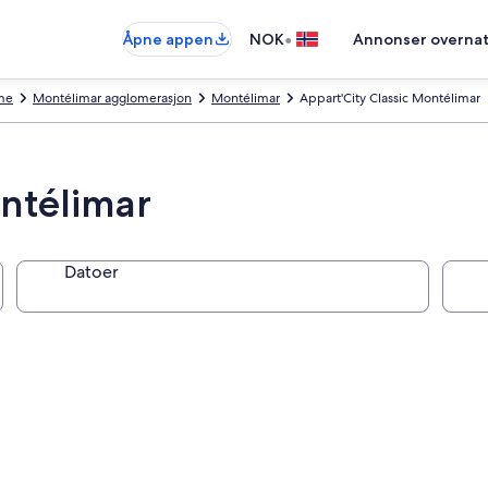
•
Åpne appen
NOK
Annonser overnat
me
Montélimar agglomerasjon
Montélimar
Appart'City Classic Montélimar
ontélimar
Datoer