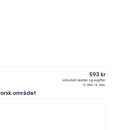
Terrasse/patio
Den
593 kr
nåværende
i lobbyen
Resepsjon
inkludert skatter og avgifter
prisen
3. des.–4. des.
er
forsk området
593 kr