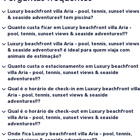
• Luxury water gadgets – SUP yoga boards, floating loungers,
underwater scooters, e-foil rides and more!
Luxury beachfront villa Aria - pool, tennis, sunset views
• Waterproof smartphone cases – capture unforgettable
& seaside adventures!! tem piscina?
underwater moments
• Professional content creation kit – for influencers or live events
Quanto custa ficar em Luxury beachfront villa Aria -
• Outdoor cinema setup – projector movies on villa walls
pool, tennis, sunset views & seaside adventures!!?
• Professional poker table & equipment – upon early notice
Luxury beachfront villa Aria - pool, tennis, sunset views
• Enjoy JBL sound system for great music and entertainment.
& seaside adventures!! é ideal para quem viaja com
✨ Drougas Bakery – Our Own Artisan Bakery Network ✨
animais de estimação?
For an expanded variety of premium products, we collaborate with
Quanto custa o estacionamento em Luxury beachfront
Drougas Bakery, which we own and operate, a network of 5 artisan
bakeries in the Porto Heli region. We produce fresh bread,
villa Aria - pool, tennis, sunset views & seaside
croissants, traditional Greek pies, desserts, handmade ice cream,
adventures!!?
and many other specialties! Guests can request selections from this
Qual é o horário de check-in em Luxury beachfront villa
network to enjoy a high-quality, diverse culinary experience during
their stay, with the option for daily delivery.
Aria - pool, tennis, sunset views & seaside
adventures!!?
Please note: All above services and equipment are available upon
Qual é o horário de check-out em Luxury beachfront
request and at an additional charge, depending on availability and
service type. Early booking is recommended to guarantee
villa Aria - pool, tennis, sunset views & seaside
availability, best pricing, and a seamless experience.
adventures!!?
Onde fica Luxury beachfront villa Aria - pool, tennis,
Baby & Child-Friendly Facilities
• Baby beds/cots
sunset views & seaside adventures!!?