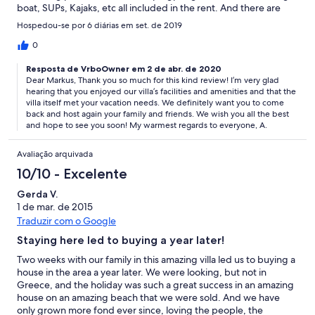
boat, SUPs, Kajaks, etc all included in the rent. And there are
many options you could rent from Alexandros, the host, e.g.
Hospedou-se por 6 diárias em set. de 2019
under water scooters. The kitchen was well equipped, Angela,
the cook, prepared an amazing dinner on our arrival day and
0
even bought some groceries for the first day. Alexandros really
Resposta de VrboOwner em 2 de abr. de 2020
took our wishes seriously and helped us with many activities
Dear Markus, Thank you so much for this kind review! I’m very glad
(wine tasting, massage, etc). We will definitely come back.
hearing that you enjoyed our villa’s facilities and amenities and that the
villa itself met your vacation needs. We definitely want you to come
back and host again your family and friends. We wish you all the best
and hope to see you soon! My warmest regards to everyone, A.
Avaliação arquivada
10/10 - Excelente
Gerda V.
1 de mar. de 2015
Traduzir com o Google
Staying here led to buying a year later!
Two weeks with our family in this amazing villa led us to buying a
house in the area a year later. We were looking, but not in
Greece, and the holiday was such a great success in an amazing
house on an amazing beach that we were sold. And we have
only grown more fond ever since, loving the people, the