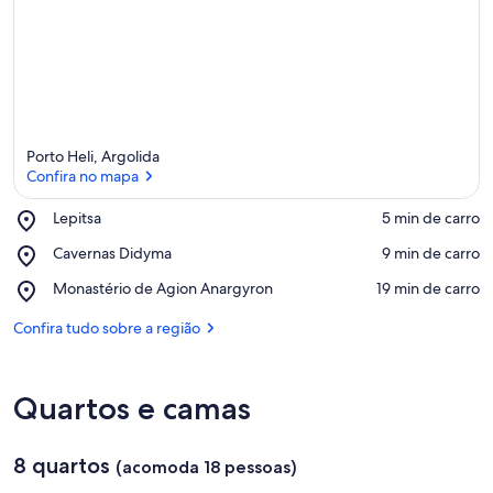
Porto Heli, Argolida
Confira no mapa
Place,
Lepitsa
‪5 min de carro‬
Lepitsa
Confira no mapa
Place,
Cavernas Didyma
‪9 min de carro‬
Cavernas
Place,
Monastério de Agion Anargyron
‪19 min de carro‬
Didyma
Monastério
de
Confira tudo sobre a região
Agion
Anargyron
Quartos e camas
8 quartos
(acomoda 18 pessoas)