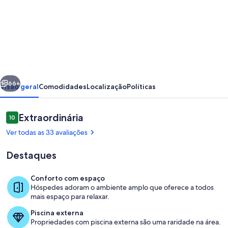
de
Luxury
beachfront
villa
Aria
erior
Próximo
-
66+
Visão geral
Comodidades
Localização
Políticas
pool,
tennis,
Avaliações
Extraordinária
10
10 de 10
sunset
Ver todas as 33 avaliações
views
Destaques
&
seaside
Conforto com espaço
adventures!!
Hóspedes adoram o ambiente amplo que oferece a todos
Piscina
mais espaço para relaxar.
Piscina externa
Propriedades com piscina externa são uma raridade na área.