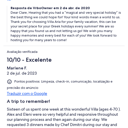
areas. The beach is idyllic with fine sand and beautiful water. We
had views that warm your soul. We had kayaks; a paddle board;
Resposta de VrboOwner em 2 de abr. de 2020
Dear Clare, Hearing that you had a “magical and very special holiday” is
a sailing boat; enough snorkels and flippers to keep everyone
the best thing we could hope for! Your kind words mean a world to us.
happy; we had sun loungers and parasols on the beach. We had
Thank you for choosing Villa Aria for your family vacation, this can be
homemade jam, local olive oil and a meal waiting for us.
your secret place for your Greek holidays every summer! We are so
Konstantinos and his brother Alex, were so warm and
happy that you found us and not letting us go! We wish you many
welcoming. Nothing was too much trouble for them. We had a
happy memories and every best for each of you! We look forward to
magical and very special holiday for two weeks, and much as we
hosting you for many years to come!
want to keep this place a secret, we owe it to Konstantinos to
tell you about it. As someone else has said, spend as long as you
Avaliação verificada
can afford. It will do your soul such good! We are going back.....
10/10 - Excelente
Marlene F.
2 de jul. de 2023
Pontos positivos: Limpeza, check-in, comunicação, localização e
precisão do anúncio
Traduzir com o Google
A trip to remember!
Sixteen of us spent one week at this wonderful Villa (ages 4-70 ).
Alex and Eleni were so very helpful and responsive throughout
our planning process and then again during our stay. We
requested 3 dinners made by Chef Dimitri during our stay and