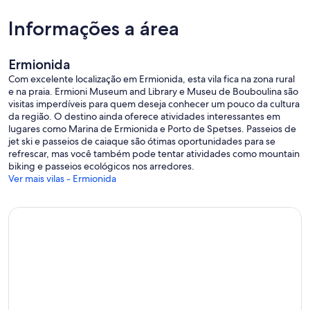
• Pétanque court for traditional French boules
• Pickleball court (available upon request)
Informações a área
• Table tennis and half basketball court
• Seaside decks for yoga, meditation, or sunset viewing
• Water sports equipment: 3 kayaks, 3 stand-up paddleboards
Ermionida
(SUPs), snorkeling, and fishing gear (upon request for quality
Com excelente localização em Ermionida, esta vila fica na zona rural
purposes)
e na praia. Ermioni Museum and Library e Museu de Bouboulina são
• Beach games & toys: volleyball, rackets, inflatables, floating
visitas imperdíveis para quem deseja conhecer um pouco da cultura
loungers
da região. O destino ainda oferece atividades interessantes em
• Board & outdoor games: chess, backgammon, Monopoly, bocce,
lugares como Marina de Ermionida e Porto de Spetses. Passeios de
target games, Spikeball
jet ski e passeios de caiaque são ótimas oportunidades para se
• High-speed Starlink internet – reliable coverage throughout
refrescar, mas você também pode tentar atividades como mountain
indoor and outdoor areas, perfect for work, streaming, or staying
biking e passeios ecológicos nos arredores.
connected
Ver mais vilas - Ermionida
Beach Details: The sandy beach in front of the villa is a small,
protected cove, perfect for everyone to learn to swim safely. The
water is warm, calm, and shallow, not reaching 1 m in depth until
about 30 m out. Guests are provided with umbrellas and sun
loungers for exclusive use, though the beach is public and may be
visited by locals depending on the season.
At just 400 meters from the villa is the acclaimed beachfront
restaurant Doroufi, serving fresh seafood and Mediterranean
cuisine. It is easily reachable on foot, by bicycle, canoe/SUP, or even