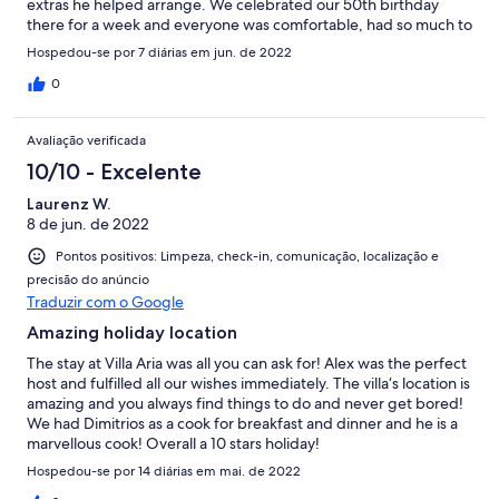
extras he helped arrange. We celebrated our 50th birthday
there for a week and everyone was comfortable, had so much to
explore in the area, enjoyed the "farm-to-table" food prepared
Hospedou-se por 7 diárias em jun. de 2022
for us by a chef (coordinated thru the villa), and relaxed!
Incredibly memorable!
0
Avaliação verificada
10/10 - Excelente
Laurenz W.
8 de jun. de 2022
Pontos positivos: Limpeza, check-in, comunicação, localização e
precisão do anúncio
Traduzir com o Google
Amazing holiday location
The stay at Villa Aria was all you can ask for! Alex was the perfect
host and fulfilled all our wishes immediately. The villa‘s location is
amazing and you always find things to do and never get bored!
We had Dimitrios as a cook for breakfast and dinner and he is a
marvellous cook! Overall a 10 stars holiday!
Hospedou-se por 14 diárias em mai. de 2022