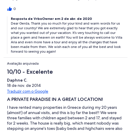
community, the food, the mentality (hard working, not the
laziness often described in Northern European media) the
0
quality of life. Our heaven on earth, our gem on the Med! So if
you are susceptible to this "addiction" you might want to avoid
Resposta de VrboOwner em 2 de abr. de 2020
Dear Gerda, Thank you so much for your kind and warm words for us
this villa and the Porto Heli area, otherwise this villa is the best
and our country! We are extremely glad to hear that you got exactly
bet for a great vacation. Take as much time as you can afford,
what you wanted out of your vacation. It’s very touching to call our
you will not regret it! (PS the date is not correct, we stayed in
place a gem and heaven on earth! You will be always welcome to Villa
2011, but the system would not let me enter the correct dates!)
Aria and even more have a tour and enjoy all the changes that have
been made from then. We wish each one of you all the best and look
forward to seeing you again!
Avaliação arquivada
10/10 - Excelente
Daphne C.
18 de nov. de 2014
Traduzir com o Google
A PRIVATE PARADISE IN A GREAT LOCATION!
I have rented many properties in Greece during my 20 years
(almost!) of annual visits, and this is by far the best!! We were
three families with children aged between 2 and 17, and stayed
for 2 weeks. The house is really big, which meant nobody was
stepping on anyone's toes (baby beds and highchairs were also