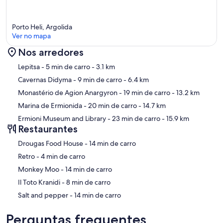
swimming!!
Wellness, Fitness & Experiences
Porto Heli, Argolida
• Yoga & Pilates classes – private sessions or group activities
Ver no mapa
• Personal training & rejuvenating massages – customized to
individual fitness levels
Nos arredores
• Private sports instruction for kids and adults – tennis, basketball,
Mapa
Lepitsa
- 5 min de carro
- 3.1 km
yoga, and swimming lessons, all led by certified coaches
• Swimming pool instructor for kids and adults available upon
Cavernas Didyma
- 9 min de carro
- 6.4 km
request
Monastério de Agion Anargyron
- 19 min de carro
- 13.2 km
• Tailored wellness treatments – ice bath therapy, guided relaxation,
and mindful breathing
Marina de Ermionida
- 20 min de carro
- 14.7 km
• Sunset yoga or meditation sessions on the beachfront deck
Ermioni Museum and Library
- 23 min de carro
- 15.9 km
Restaurantes
Exclusive Experiences & Bespoke Services
• Private chef & gastronomy experiences – seasonal menus, private
‪Drougas Food House - ‬14 min de carro
dinners, cooking classes, curated wine pairings
‪Retro - ‬4 min de carro
• Private boat charters – explore hidden coves, nearby islands, and
Porto Heli’s stunning coastline
‪Monkey Moo - ‬14 min de carro
• Luxury bicycle & e-bike rentals – scenic coastal rides with full
‪Il Toto Kranidi - ‬8 min de carro
professional gear
• Dedicated childcare & activity days – professional babysitting,
‪Salt and pepper - ‬14 min de carro
creative play, and outdoor games
• Live entertainment – private singer, band, or traditional Greek
Perguntas frequentes
music & dance sessions