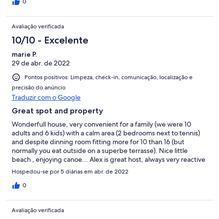
0
Avaliação verificada
10/10 - Excelente
marie P.
29 de abr. de 2022
Pontos positivos: Limpeza, check-in, comunicação, localização e
precisão do anúncio
Traduzir com o Google
Great spot and property
Wonderfull house, very convenient for a family (we were 10
adults and 6 kids) with a calm area (2 bedrooms next to tennis)
and despite dinning room fitting more for 10 than 16 (but
normally you eat outside on a superbe terrasse). Nice little
beach , enjoying canoe... Alex is great host, always very reactive
in case of an issue .. and he arranged great cook and musician
Hospedou-se por 5 diárias em abr. de 2022
for birthday event. The only weak point (if you are picky) is the
not very easy way to go there (hopefully Google maps knows
0
the place) but once you are there, what a wonderfull stay
Avaliação verificada