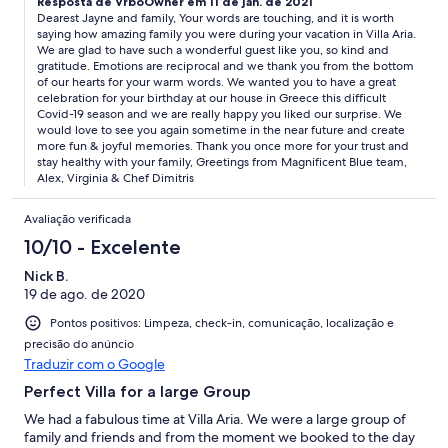
Resposta de VrboOwner em 11 de jan. de 2021
some water scooters for us to use (at an additional cost) which
Dearest Jayne and family, Your words are touching, and it is worth
everyone from the young to the older ones of us thoroughly
saying how amazing family you were during your vacation in Villa Aria.
enjoyed. We had many plans to visit sites whilst in Greece but
We are glad to have such a wonderful guest like you, so kind and
found ourselves staying at the villa for the majority of the time
gratitude. Emotions are reciprocal and we thank you from the bottom
either swimming, snorkelling, paddle boarding or kayaking in
of our hearts for your warm words. We wanted you to have a great
the sea or swimming and floating on the inflatables in the pool.
celebration for your birthday at our house in Greece this difficult
Alex arranged a whatsapp group with the family so anything we
Covid-19 season and we are really happy you liked our surprise. We
wanted or needed help with was so easy to sort. Virginia
would love to see you again sometime in the near future and create
more fun & joyful memories. Thank you once more for your trust and
arranged two people carriers to take us all to a beautiful
stay healthy with your family, Greetings from Magnificent Blue team,
restaurant that she had recommended and booked on our
Alex, Virginia & Chef Dimitris
behalf in Ermioni on the harbour, it was beautiful and the food
delicious. Dimitri came and cooked for us 3 times the food was
Avaliação verificada
absolutely gorgeous, he would always come the day before and
talk about what you would like and give you ideas for the meals
10/10 - Excelente
also the the salads, desserts etc which were all amazing. He was
such a lovely man always a smile and a wonderful chef. The
Nick B.
Housekeeping was exceptional they came in daily were always
19 de ago. de 2020
polite fresh bedding and towels every third day. Finally a word
Pontos positivos: Limpeza, check-in, comunicação, localização e
for our hosts Alex and Virginia what stars they were, nothing was
precisão do anúncio
to much trouble, always a smile when they popped in they
Traduzir com o Google
arranged lots of extra bits for the children as well as managing
to sneak in a beautiful Chocolate ice-cream cake for my
Perfect Villa for a large Group
birthday, we were all thoroughly spoilt. Alex and Virginia as well
as the beautiful villa Aria made this a holiday that my family and I
We had a fabulous time at Villa Aria. We were a large group of
will never forget. No one can fail to have a beautiful, relaxing
family and friends and from the moment we booked to the day