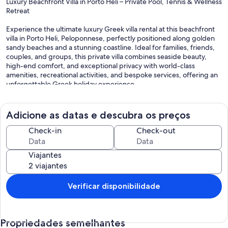
Luxury Beachfront Villa in Porto Heli – Private Pool, Tennis & Wellness
Retreat
Experience the ultimate luxury Greek villa rental at this beachfront
villa in Porto Heli, Peloponnese, perfectly positioned along golden
sandy beaches and a stunning coastline. Ideal for families, friends,
couples, and groups, this private villa combines seaside beauty,
high-end comfort, and exceptional privacy with world-class
amenities, recreational activities, and bespoke services, offering an
unforgettable Greek holiday experience.
Just 3 km from the charming fishing village of Koilada, this gated
estate sits on 4,000 sqm of landscaped gardens, offering 8
Adicione as datas e descubra os preços
bedrooms, 7 bathrooms (5 ensuite), and 1 WC, comfortably hosting
18 + 2 guests (two extra guests available at additional cost). The villa
Check-in
Check-out
spans 450 sqm of elegant indoor-outdoor living space, designed
for relaxation, entertainment, and social gatherings. All beds can be
Viajantes
configured as single or combined doubles with memory-type
upper mattresses, while extra beds, camp beds, and baby cots are
available on request.
Verificar disponibilidade
Guests can reach the villa via direct transfer from Athens, either by
private car or minivan, or experience a truly unique arrival by
helicopter—with a helipad located less than five minutes away. For a
Propriedades semelhantes
scenic entrance, charter a private boat and enjoy island hopping