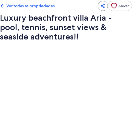
Ver todas as propriedades
Salvar
Luxury beachfront villa Aria -
pool, tennis, sunset views &
seaside adventures!!
Galeria
de
fotos