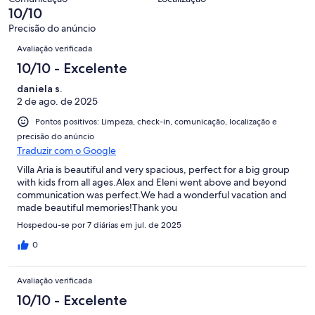
33
10/10
• Participate in local festivals and celebrations, such as Armata
avaliações
Festival, Pomegranate Festival, Fisherman’s Festival, olive collection,
Precisão do anúncio
and Orthodox Easter
Avaliações
Avaliação verificada
• Religious tourism: visits to local monasteries, churches, and historic
chapels
10/10 - Excelente
Weddings, Events, Company Retreats & TV Productions
daniela s.
This villa is perfect for private weddings, celebrations, corporate or
2 de ago. de 2025
wellness retreats, and TV/film productions for up to 50 guests, with
Pontos positivos: Limpeza, check-in, comunicação, localização e
full planning support:
precisão do anúncio
• Venue coordination, decoration, catering, and entertainment
Traduzir com o Google
• Photographer, florist, music, and buffet organization
• Permits, regulations, and venue insurance
Villa Aria is beautiful and very spacious, perfect for a big group
• Wellness, yoga, corporate, or creative retreats with personalized
with kids from all ages.Alex and Eleni went above and beyond
schedules and instructors
communication was perfect.We had a wonderful vacation and
For yoga and wellness retreats, we provide Manduka mats, straps,
made beautiful memories!Thank you
blocks, blankets, bolsters, weights, wall balls, and additional fitness
Hospedou-se por 7 diárias em jul. de 2025
equipment upon request.
0
Please note: An additional charge may apply for event dates,
depending on the number of guests, size of the event, or specific
equipment requested.
Avaliação verificada
10/10 - Excelente
Digital Concierge – “Magnificent Blue” App