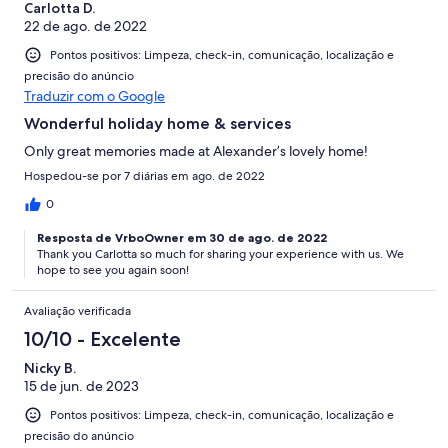
• Full villa collection and detailed facilities
Carlotta D.
• Premium services, experiences, and bespoke offerings
22 de ago. de 2022
• Local restaurants, cafés, supermarkets, cloth shops
• Maps, sightseeing guides, and day-trip recommendations
Pontos positivos: Limpeza, check-in, comunicação, localização e
• Booking of services, excursions, and transport, including
precisão do anúncio
helicopter, minivan, or boat options
Traduzir com o Google
Wonderful holiday home & services
Why Choose This Villa This luxury beachfront villa Porto Heli blends
privacy, high-end comfort, wellness, and family-friendly amenities.
Only great memories made at Alexander’s lovely home!
Perfect for family villa rentals Peloponnese, private pool villa
Hospedou-se por 7 diárias em ago. de 2022
Greece, or villa with water sports, it offers unforgettable
experiences, curated excursions, and bespoke services for the
0
ultimate Greek coastal getaway. Relax by the pool, enjoy sunset
views, explore the coastline, or engage in water sports, tennis,
Resposta de VrboOwner em 30 de ago. de 2022
yoga, and tailored adventures — this villa truly has something for
Thank you Carlotta so much for sharing your experience with us. We
everyone.
hope to see you again soon!
Avaliação verificada
10/10 - Excelente
Nicky B.
15 de jun. de 2023
Pontos positivos: Limpeza, check-in, comunicação, localização e
precisão do anúncio