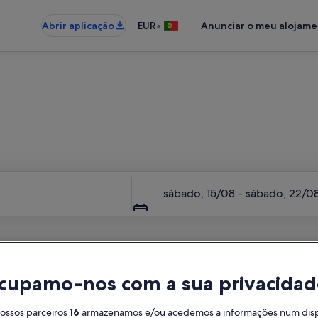
•
Abrir aplicação
EUR
Anunciar o meu alojam
Um lugar inteiro, só para si
Datas
sábado, 15/08 - sábado, 22/0
cupamo-nos com a sua privacidad
nossos parceiros
16
armazenamos e/ou acedemos a informações num dispos