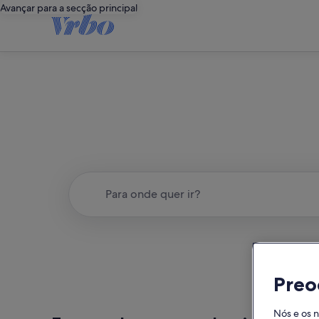
Avançar para a secção principal
Para onde quer ir?
Preo
Nós e os 