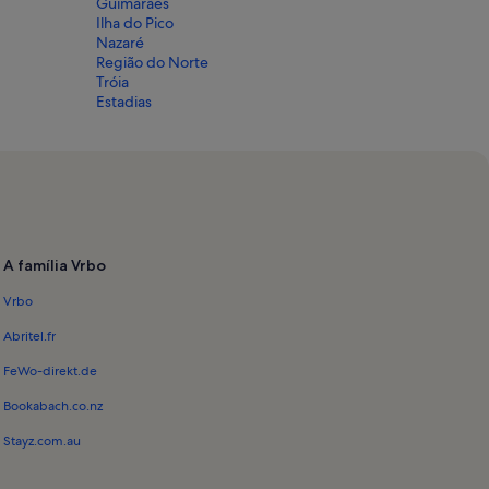
Guimarães
Ilha do Pico
Nazaré
Região do Norte
Tróia
Estadias
A família Vrbo
Vrbo
Abritel.fr
FeWo-direkt.de
Bookabach.co.nz
Stayz.com.au