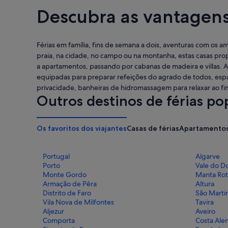
Descubra as vantagens 
Férias em família, fins de semana a dois, aventuras com os a
praia, na cidade, no campo ou na montanha, estas casas pro
a apartamentos, passando por cabanas de madeira e villas. 
equipadas para preparar refeições do agrado de todos, esp
privacidade, banheiras de hidromassagem para relaxar ao fim
Outros destinos de férias po
Os favoritos dos viajantes
Casas de férias
Apartamentos 
Portugal
Algarve
Porto
Vale do D
Monte Gordo
Manta Rot
Armação de Pêra
Altura
Distrito de Faro
São Marti
Vila Nova de Milfontes
Tavira
Aljezur
Aveiro
Comporta
Costa Ale