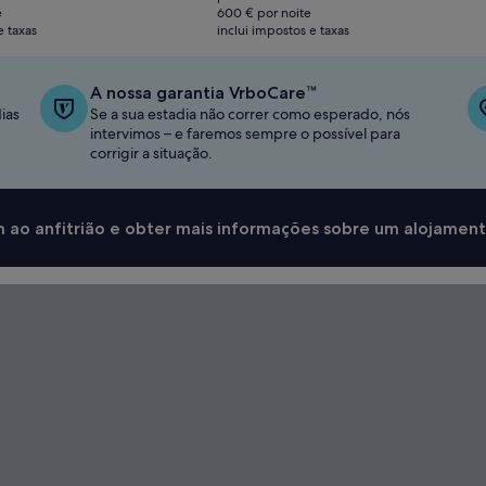
atual
e
600 € por noite
é
e taxas
inclui impostos e taxas
1200 €
A nossa garantia VrboCare™
ias
Se a sua estadia não correr como esperado, nós
intervimos – e faremos sempre o possível para
corrigir a situação.
 ao anfitrião e obter mais informações sobre um alojament