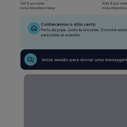
atual
atual
era
100 € por noite
1032 € por noit
é
é
inclui impostos e taxas
224 €,
inclui impostos 
201 €
2063 €
consulte
mais
informações
Conhecemos o sítio certo
sobre
Perto da praia. Junto às encostas. Encontre estad
a
para todas as ocasiões.
tarifa
padrão.
Inicie sessão para enviar uma mensagem