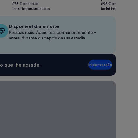
atual
atual
573 € por noite
693 € por noite
é
é
inclui impostos e taxas
inclui impostos e taxa
1145 €
1385 €
Disponível dia e noite
Pessoas reais. Apoio real permanentemente –
antes, durante ou depois da sua estadia.
o que lhe agrade.
Iniciar sessão