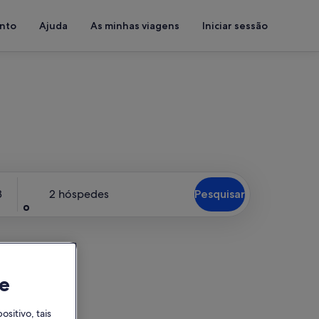
ento
Ajuda
As minhas viagens
Iniciar sessão
Hóspedes
8
2 hóspedes
Pesquisar
e
itivo, tais