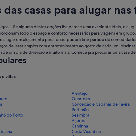
das casas para alugar nas f
migos… Se alguma destas opções lhe parece uma excelente ideia, o aluguer
porcionam todo o espaço e conforto necessários para viagens em grupo.
Ao alugar um alojamento para férias, poderá tirar partido de comodidad
aços de lazer amplos com entretenimento ao gosto de cada um, piscinas
 de um dia de diversão e muito mais. Comece já a procurar uma casa de 
pulares
e villas
Alentejo
ouro
Quarteira
a
Conceição e Cabanas de Tavira
Portimão
nho do Porto
Sesimbra
Açores
Caminha
ntejana
Costa Vicentina