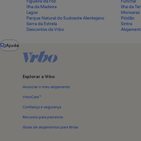
Figueira da Foz
Funchal
Ilha da Madeira
Ilha da Te
Lagos
Monsaraz
Parque Natural do Sudoeste Alentejano
Piódão
Serra da Estrela
Sintra
Descontos da Vrbo
Alojament
Janela
Ajuda
do
chat
Explorar a Vrbo
Anunciar o meu alojamento
VrboCare™
Confiança e segurança
Recursos para parceiros
Guias de alojamentos para férias