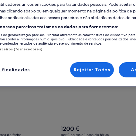
ificadores únicos em cookies para tratar dados pessoais. Pode aceitar ou
lhas clicando abaixo ou em qualquer momento na página da política de p
lhas serão sinalizadas aos nossos parceiros e não afetarão os dados de 
d 1-bedroom apt w/ AC in vibrant Westwood Cincinnati
ferta para o Huge Retreat| Rooftop Deck| Stay At Findlay Mar
Gallery
Consulte a oferta para o Spacious
 nossos parceiros tratamos os dados para fornecermos:
t| Rooftop Deck| Stay At
Spacious 6-bedroom luxury in
Carousel
ket
charming Cincinnati with large p
os de geolocalização precisos. Procurar ativamente as características do dispositivo para 
/ou aceder a informações num dispositivo. Publicidade e conteúdos personalizados, me
Cincinnati
e conteúdos, estudos de audiência e desenvolvimento de serviços.
arceiros (fornecedores)
al
Excecional
(27 avaliações)
9,6
(12 avaliações)
 finalidades
Rejeitar Todos
A
O
1200 €
preço
casa de férias
por 2 noites e 1 casa de férias