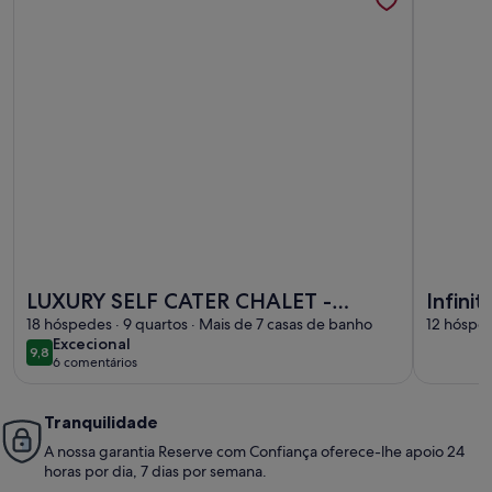
Mais informações sobre o LUXURY SELF CATER CHALET 
Mais info
LUXURY SELF CATER CHALET -
Infini
PRIVATE SWIMMING POOL - STEAM
18 hóspedes · 9 quartos · Mais de 7 casas de banho
ski in/
12 hósped
excecional
Excecional
ROOM - OUTDOOR HOT TUB
Beauf
9,8
9,8 de 10
6 comentários
(6
comentários)
Tranquilidade
A nossa garantia Reserve com Confiança oferece-lhe apoio 24
horas por dia, 7 dias por semana.