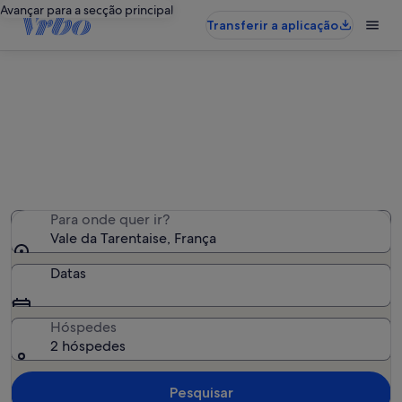
Avançar para a secção principal
Transferir a aplicação
Alojamentos para férias – Vale da
Tarentaise
Encontrámos 16 119 alojamentos para férias - Insira as
suas datas para ver a disponibilidade
Para onde quer ir?
Vale da Tarentaise, França
Datas
Hóspedes
2 hóspedes
Pesquisar