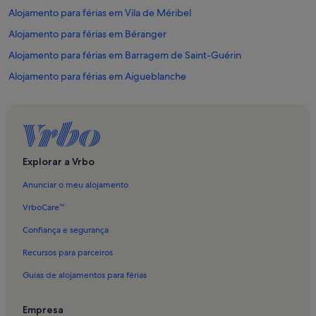
Alojamento para férias em Vila de Méribel
Alojamento para férias em Béranger
Alojamento para férias em Barragem de Saint-Guérin
Alojamento para férias em Aigueblanche
Alojamento para férias em Chandon
Alojamento para férias em Saint-Pierre-d'Albigny
Alojamento para férias em Les Menuires
Alojamento para férias em La Rosière
Explorar a Vrbo
Alojamento para férias em Crest-Voland
Anunciar o meu alojamento
Alojamento para férias em Les Arcs and La Plagne
VrboCare™
Alojamento para férias em P2
Confiança e segurança
Alojamento para férias em Saint-Jean-de-Maurienne
Recursos para parceiros
Alojamento para férias em Centro de Méribel
Guias de alojamentos para férias
Alojamento para férias em Transcorde
Alojamento para férias em Java
Empresa