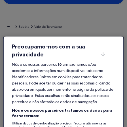
Sabóia
Vale da Tarentaise
Alojamentos de férias com descontos
Preocupamo-nos com a sua
semanais – Vale da Tarentaise
privacidade
A exibir ofertas para as seguintes datas:
06/11 - 13/11
Nós e os nossos parceiros
16
armazenamos e/ou
Galeria
LUXURY SELF CATER CHALET - PRIVATE SWIMMING POOL
Galeria
Luxuoso no
acedemos a informações num dispositivo, tais como
Excecional
Excecio
9,8
(6 avaliações)
10
de
de
Pontuação de 9,8 de um máximo de 10, Excecional, (6 avaliações)
Pontuação 
identificadores únicos em cookies para tratar dados
LUXURY SELF CATER CHALET - PRIVATE
Luxuoso n
imagens
imagens
pessoais. Pode aceitar ou gerir as suas escolhas clicando
SWIMMING POOL - STEAM ROOM - OUTDOOR
relaxamen
de
de
abaixo ou em qualquer momento na página da política de
HOT TUB
Champagny-en-Vanoise
Champagny-
LUXURY
Luxuoso
privacidade. Estas escolhas serão sinalizadas aos nossos
SELF
novo
parceiros e não afetarão os dados de navegação.
O
O
7575 €
2925 €
O
O
10372 €
5
CATER
preço
chalé
preço
preço
p
por 7 noites e 1 chalé
por 7 noites e
Nós e os nossos parceiros tratamos os dados para
é
é
era
er
CHALET
1082 € por noite
L
418 € por noi
fornecermos:
7575 €
2925 €
inclui impostos e taxas
10372 €,
inclui imposto
52
-
'Ours
consulte
co
Utilizar dados de geolocalização precisos. Procurar ativamente as
27% de desconto
44% de des